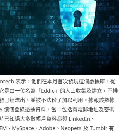
omtech 表示，他們在本月首次發現這個數據庫，從
它是由一位名為「Eddie」的人士收集及建立，不排
能已經流出，並被不法份子加以利用。據報該數據
5.6 億個登錄憑據資料，當中包括有電郵地址及密碼
已知絕大多數帳戶資料都與 LinkedIn、
tFM、MySpace、Adobe、Neopets 及 Tumblr 有