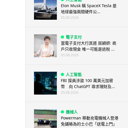
Elon Musk 稱 SpaceX Tesla 是
地球最強兩間硬件公...
05.08.2026
電子支付
當電子支付大行其道 屈穎妍: 商
戶只收現金 唯一可能是逃稅 ...
05.08.2026
人工智能
FBI 探員涉盜 100 萬美元加密
幣 向 ChatGPT 尋求理財及...
05.08.2026
機械人
Powerman 移動充電機械人登港
免鋪樁為的士小巴「送電上門」