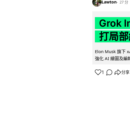
Lawton
27 分
Grok 
打局部
Elon Musk 旗下 x
強化 AI 繪圖及編輯.
1
分享