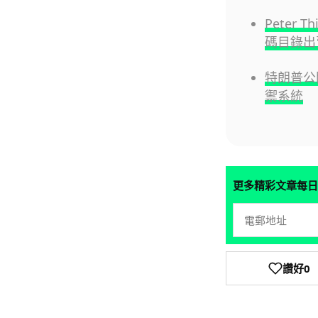
Peter 
碼目錄出賣
特朗普公
禦系統
更多精彩文章每日
讚好
0