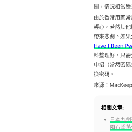
關，情況相當嚴
由於香港用家常用 
輕心，若然其他
帶來悲劇。如果
Have I Been P
料整理好，只需
中招（當然密碼
換密碼。
來源：MacKeep
相關文章:
日本九州
隕石墜落