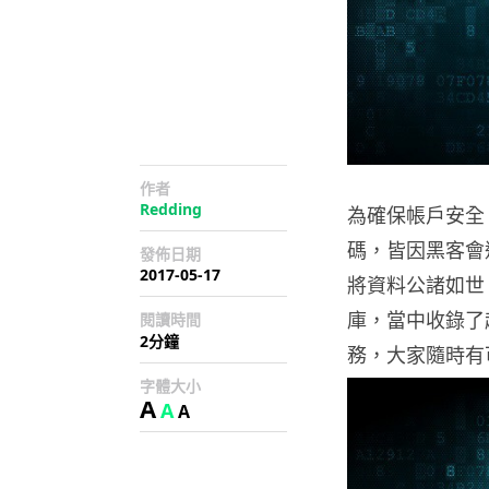
作者
Redding
為確保帳戶安全
碼，皆因黑客會
發佈日期
2017-05-17
將資料公諸如世
庫，當中收錄了超
閱讀時間
2分鐘
務，大家隨時有
字體大小
A
A
A