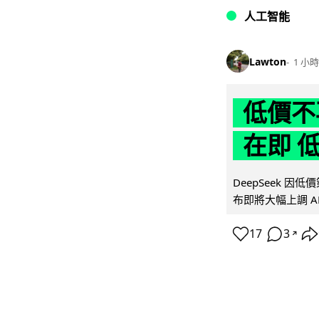
人工智能
Lawton
1 小時
低價不再
在即 
DeepSeek 
布即將大幅上調 A
17
3
↗