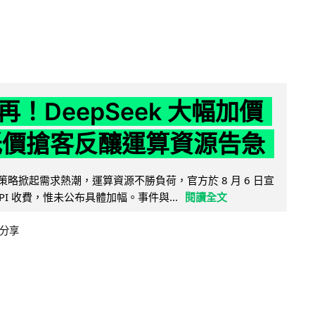
！DeepSeek 大幅加價
低價搶客反釀運算資源告急
因低價策略掀起需求熱潮，運算資源不勝負荷，官方於 8 月 6 日宣
PI 收費，惟未公布具體加幅。事件與...
閱讀全文
分享