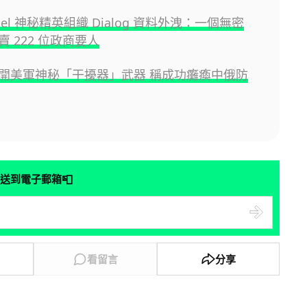
Thiel 神秘精英組織 Dialog 資料外洩：一個無密
 222 位政商要人
開美軍神秘「干擾器」武器 稱成功癱瘓中俄防
📮
送到電子郵箱
看留言
分享