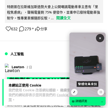
特朗普在拉斯維加斯造勢大會上公開嘲諷電動車車主患有「里
程焦慮病」，聲稱電量剩 75% 便發作，並重申已廢除電動車強
閱讀全文
制令。惟專業車媒隨即反駁，...
632
279
分享
↗
×
人工智能
Lawton
2 日
微軟刪走 32GB RAM 遊戲建議 分析:
本網站正使用 Cookie
為 8GB Surface 銷售鋪路 連自家
我們使用 Cookie 改善網站體驗。 繼續使用
🎵
⛶
Copilot+ 門檻也未到
我們的網站即表示您同意我們的
Cookie 政
策
。
📖 詳細評測
→
Microsoft 被發現靜靜刪除官方網站上，對遊戲玩家要為電腦配