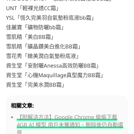
UNT「輕裸光透CC霜」
YSL「恆久完美羽自氣墊粉底液bb霜」
佳麗寶「礦物防曬bb霜」
雪肌精「美白BB霜」
雪肌精「礦晶鑽美白進化BB霜」
雪花秀「緻美潤白氣墊粉底液」
資生堂「安耐曬Anessa高效防曬BB霜」
資生堂「心機Maquillage真型魔力BB霜」
資生堂「完美水潤BB霜」
相關文章:
【附解決方法】Google Chrome 偷偷下載
4GB AI 模型 用戶未獲通知、刪除後仍自動還
原