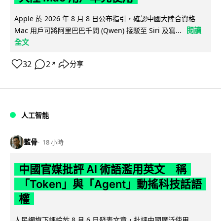
Apple 於 2026 年 8 月 8 日公布指引，確認中國大陸合資格
閱讀
Mac 用戶可將阿里巴巴千問 (Qwen) 接駁至 Siri 及寫...
全文
32
2
分享
↗
人工智能
藍骨
18 小時
中國官媒批評 AI 術語濫用英文 稱
「Token」與「Agent」動搖科技話語
權
人民網旗下評論於 8 月 6 日發表文章，批評中國廣泛使用