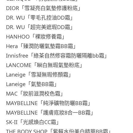
DIOR「雪凝亮白氣墊修護粉底」
DR. WU「零毛孔控油DD霜」
DR. WU「超完美遮瑕DD霜」
HANHOO「裸妝修養霜」
Hera「臻潤防曬氣墊霜BB霜」
Innisfree「綠茶自然修容霜防曬隔離bb霜」
LANCOME「瞬白無瑕氣墊粉底」
Laneige「雪凝無瑕修顏霜」
Laneige「氣墊BB霜」
MAC「妝前滋潤校色霜」
MAYBELLINE「純淨礦物防曬BB霜」
MAYBELLINE「護膚底妝8合一BB霜」
SK-II「光感煥白CC霜」
THE BODY SHOP「紫蘇水份美白精華BB霜」