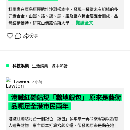
科學家在廣島原爆遺址沙灘樣本中，發現一種從未有記錄的多
元素合金，由鐵、鉻、鎳、錳、鉬及鋁六種金屬混合而成，晶
閱讀全文
體結構獨特。研究由佛羅倫斯大學...
分享
科技娛樂
生活娛樂
城中熱話
Lawton
2 小時
港鐵紅磡站現「黐地銀包」 原來是藝術
品呃足全港市民兩年
港鐵紅磡站月台一個銀色「銀包」多年來一再令乘客誤以為有
人遺失財物，事主原本打算拾起交還，卻發現原來是黏在地上