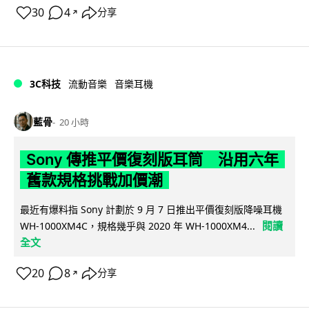
30
4
分享
↗
3C科技
流動音樂
音樂耳機
藍骨
20 小時
Sony 傳推平價復刻版耳筒 沿用六年
舊款規格挑戰加價潮
最近有爆料指 Sony 計劃於 9 月 7 日推出平價復刻版降噪耳機
閱讀
WH-1000XM4C，規格幾乎與 2020 年 WH-1000XM4...
全文
20
8
分享
↗