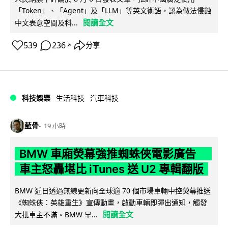
「Token」、「Agent」及「LLM」等英文術語，認為做法侵蝕
閱讀全文
中文表意空間及科...
539
236
分享
↗
科技娛樂
生活科技
汽車科技
藍骨
19 小時
BMW 車廂熒幕強推蜘蛛俠電影廣告
車主怒轟堪比 iTunes 送 U2 專輯翻版
BMW 近日透過無線更新向全球逾 70 個市場車輛中控熒幕推送
《蜘蛛俠：英雄重生》宣傳動畫，啟動車輛即彈出通知，觸發
閱讀全文
大批車主不滿。BMW 早...