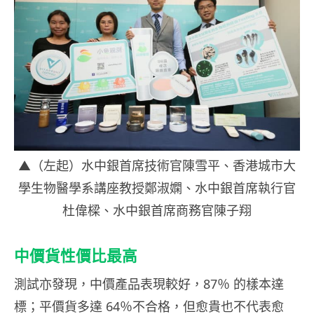
▲（左起）水中銀首席技術官陳雪平、香港城市大
學生物醫學系講座教授鄭淑嫻、水中銀首席執行官
杜偉樑、水中銀首席商務官陳子翔
中價貨性價比最高
測試亦發現，中價產品表現較好，87％ 的樣本達
標；平價貨多達 64％不合格，但愈貴也不代表愈