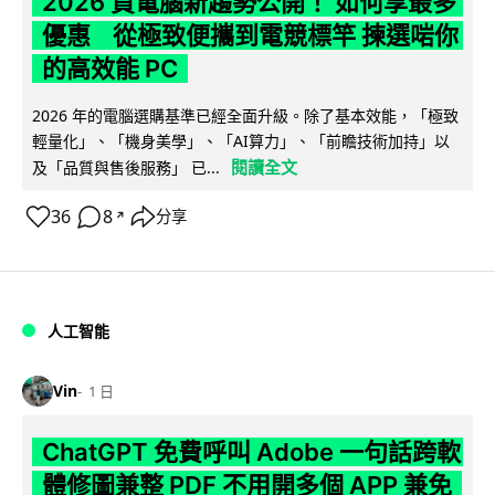
2026 買電腦新趨勢公開！ 如何享最多
優惠 從極致便攜到電競標竿 揀選啱你
的高效能 PC
2026 年的電腦選購基準已經全面升級。除了基本效能，「極致
輕量化」、「機身美學」、「AI算力」、「前瞻技術加持」以
閱讀全文
及「品質與售後服務」 已...
36
8
分享
↗
人工智能
Vin
1 日
ChatGPT 免費呼叫 Adobe 一句話跨軟
體修圖兼整 PDF 不用開多個 APP 兼免