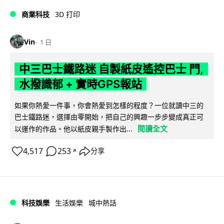
商業科技
3D 打印
Vin
1 日
中三巴士鐵路迷 自製紙皮遙控巴士 門,
水撥識郁 + 實時GPS報站
如果你熱愛一件事，你會熱愛到怎樣的程度？一位就讀中三的
巴士鐵路迷，選擇由零開始，把自己的興趣一步步變成真正可
閱讀全文
以運作的作品。他以紙皮親手製作出...
4,517
253
分享
↗
科技娛樂
生活娛樂
城中熱話