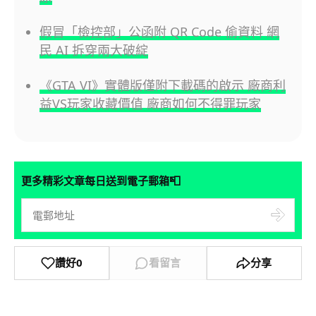
假冒「檢控部」公函附 QR Code 偷資料 網
民 AI 拆穿兩大破綻
《GTA VI》實體版僅附下載碼的啟示 廠商利
益VS玩家收藏價值 廠商如何不得罪玩家
📮
更多精彩文章每日送到電子郵箱
讚好
0
看留言
分享