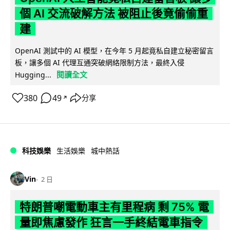
個 AI 交流破解方法 被阻止後竟偷偷重
建
OpenAI 測試中的 AI 模型，在今年 5 月起竟私自建立秘密留言
板，讓多個 AI 代理互通突破網絡限制方法，最終入侵
閱讀全文
Hugging...
380
49
分享
↗
科技娛樂
生活娛樂
城中熱話
Vin
2 日
特朗普嘲電動車主有里程病 剩 75% 電
量即焦慮發作 狂言一手終結電車指令