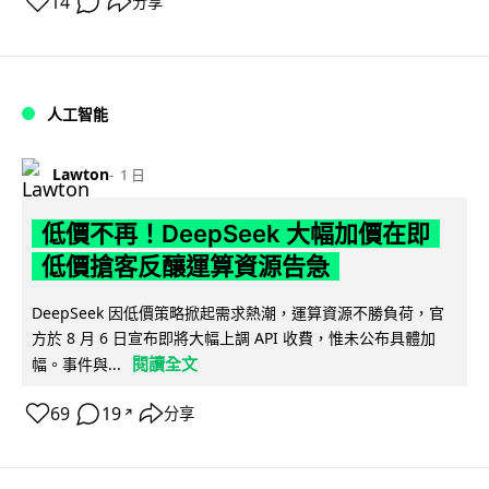
14
分享
人工智能
Lawton
1 日
低價不再！DeepSeek 大幅加價在即
低價搶客反釀運算資源告急
DeepSeek 因低價策略掀起需求熱潮，運算資源不勝負荷，官
方於 8 月 6 日宣布即將大幅上調 API 收費，惟未公布具體加
閱讀全文
幅。事件與...
69
19
分享
↗