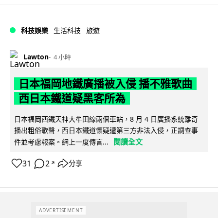
科技娛樂
生活科技
旅遊
Lawton
4 小時
日本福岡地鐵廣播被入侵 播不雅歌曲
西日本鐵道疑黑客所為
日本福岡西鐵天神大牟田線兩個車站，8 月 4 日廣播系統離奇
播出粗俗歌聲，西日本鐵道懷疑遭第三方非法入侵，正調查事
閱讀全文
件並考慮報案。網上一度傳言...
31
2
分享
↗
ADVERTISEMENT