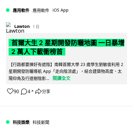
iOS App
應用軟件
應用軟件
Lawton
1 日
首爾大生 2 星期開發防曬地圖 一日暴增
2 萬人下載衝榜首
【行路都要揀好有遮陰】南韓首爾大學 23 歲學生劉敏俊利用 2
星期開發防曬導航 App「走向陰涼處」，結合建築物高度、太
閱讀全文
陽仰角及行道樹陰影...
90
4
分享
↗
科技娛樂
科技新聞