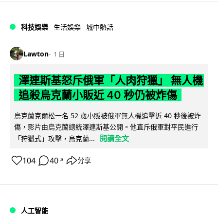
科技娛樂
生活娛樂
城中熱話
Lawton
1 日
澤連斯基怒斥俄軍「人肉狩獵」 無人機
追殺烏克蘭小販近 40 秒仍被炸傷
烏克蘭克爾松一名 52 歲小販被俄軍無人機追擊近 40 秒後被炸
傷，影片由烏克蘭總統澤連斯基公開。他直斥俄軍對平民進行
閱讀全文
「狩獵式」攻擊，烏克蘭...
104
40
分享
↗
人工智能