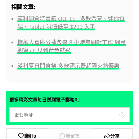
相關文章:
漢科開倉特賣節 OUTLET 多款螢幕、迷你電
腦、Tablet 減價低至 $299 入手
機械人倉庫分揀包裹 8 小時無間斷工作 網民
觀察力: 見到黃色就飛
漢科夏日開倉祭 多款顯示器超限火熱優惠
📮
更多精彩文章每日送到電子郵箱
讚好
0
看留言
分享