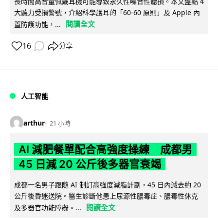
長時間高音量佩戴耳機可能導致永久性噪音性聽損。本文盤點 4
大聽力受損警號，介紹科學護耳的「60-60 原則」及 Apple 內
閱讀全文
置防護功能，...
16
分享
人工智能
arthur
21 小時
AI 減肥餐單配合高強度操練 成都男
45 日減 20 公斤後多器官衰竭
成都一名男子跟隨 AI 制訂高強度減脂計劃，45 日內減去約 20
公斤後昏迷送院。醫生診斷他患上尿源性膿毒症、膿毒性休克
閱讀全文
及多器官功能障礙。...