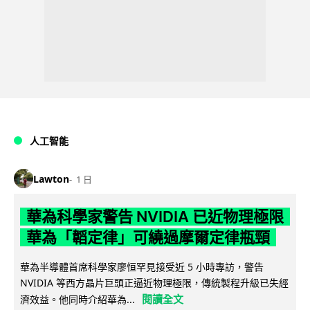
人工智能
Lawton
1 日
華為科學家警告 NVIDIA 已近物理極限
華為「韜定律」可繞過摩爾定律瓶頸
華為半導體首席科學家廖恒罕見接受近 5 小時專訪，警告
NVIDIA 等西方晶片巨頭正逼近物理極限，傳統製程升級已失經
閱讀全文
濟效益。他同時介紹華為...