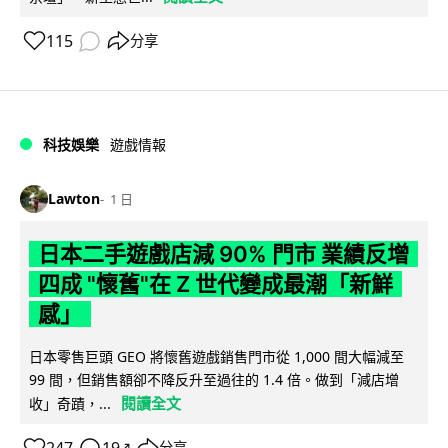
115
分享
科技娛樂
遊戲情報
Lawton
1 日
日本二手遊戲店減 90% 門市 業績反增
四成 "懷舊"在 Z 世代變成最潮「新鮮
感」
日本零售巨頭 GEO 將懷舊遊戲銷售門市從 1,000 間大幅減至
99 間，但銷售額卻不降反升至過往的 1.4 倍。做到「減店增
閱讀全文
收」奇蹟，...
分享
↗