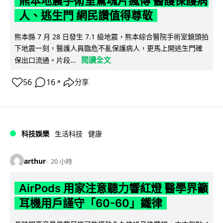
熊本地震手術室驚魂片瘋傳 醫護保護病
人、逃生門 網民讚值得尊敬
熊本縣 7 月 28 日發生 7.1 級地震，熊本綜合醫院手術室鏡頭拍
下地震一刻，醫護人員臨危不亂保護病人，更馬上開逃生門確
閱讀全文
保出口流通。片段...
56
16
分享
↗
科技娛樂
生活科技
健康
arthur
20 小時
AirPods 用家注意聽力響紅燈 醫學界籲
耳機用戶謹守「60-60」鐵律