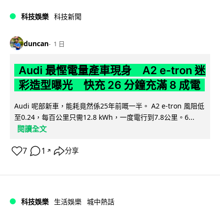
科技娛樂
科技新聞
duncan
1 日
Audi 最慳電量產車現身 A2 e-tron 迷
彩造型曝光 快充 26 分鐘充滿 8 成電
Audi 呢部新車，能耗竟然係25年前嘅一半。 A2 e-tron 風阻低
至0.24，每百公里只需12.8 kWh，一度電行到7.8公里。6...
閱讀全文
7
1
分享
↗
科技娛樂
生活娛樂
城中熱話