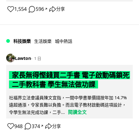
1,554
596
分享
↗
科技娛樂
生活娛樂
城中熱話
Lawton
1 日
家長無得慳錢買二手書 電子啟動碼鎖死
二手教科書 學生無法做功課
社福界立法會議員陳文宜指，一間中學書單價錢按年加 14.7%
遠超通漲，令家長難以負擔。而且電子教材啟動碼這項設計，
閱讀全文
令學生無法完成功課，二手...
948
374
分享
↗