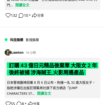
閱讀全文
門...
132
10
分享
↗
科技娛樂
影視娛樂
Lawton
16 小時
訂購 43 億日元精品後棄單 大阪女 2 年
後終被捕 涉海賊王,火影周邊產品
日本警視廳神田署 8 月 6 日公布，拘捕一名 32 歲大阪女子，
指她涉嫌在出版巨頭集英社旗下官方網店「JUMP
閱讀全文
CHARACTERS ST...
55
8
分享
↗