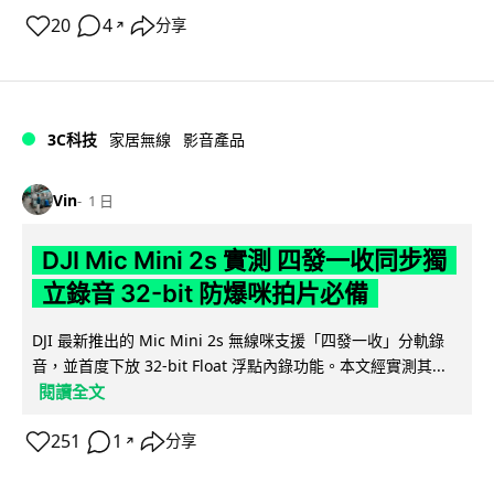
20
4
分享
↗
3C科技
家居無線
影音產品
Vin
1 日
DJI Mic Mini 2s 實測 四發一收同步獨
立錄音 32-bit 防爆咪拍片必備
DJI 最新推出的 Mic Mini 2s 無線咪支援「四發一收」分軌錄
音，並首度下放 32-bit Float 浮點內錄功能。本文經實測其...
閱讀全文
251
1
分享
↗