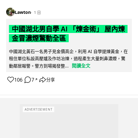
Lawton
1 日
中國湖北男自學 AI 「煉金術」 屋內煉
金冒濃煙驚動全區
中國湖北黃石一名男子見金價高企，利用 AI 自學提煉黃金，在
租住單位私設高壓爐及作坊冶煉，過程產生大量刺鼻濃煙，驚
閱讀全文
動鄰居報警。警方到場揭發整...
106
7
分享
↗
ADVERTISEMENT