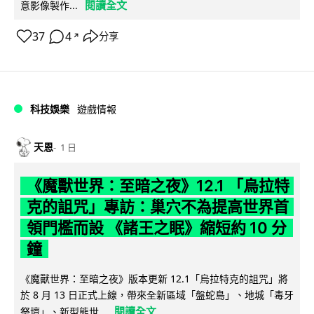
閱讀全文
意影像製作...
37
4
分享
↗
科技娛樂
遊戲情報
天恩
1 日
《魔獸世界：至暗之夜》12.1 「烏拉特
克的詛咒」專訪：巢穴不為提高世界首
領門檻而設 《諸王之眠》縮短約 10 分
鐘
《魔獸世界：至暗之夜》版本更新 12.1「烏拉特克的詛咒」將
於 8 月 13 日正式上線，帶來全新區域「盤蛇島」、地城「毒牙
閱讀全文
祭壇」、新型態世...