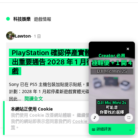
科技娛樂
遊戲情報
Lawton
1 日
×
PlayStation 確認停產實體光碟 包裝印
出重要通告 2028 年 1 月後不出光碟遊
戲
Sony 已在 PS5 主機包裝加貼提示貼紙，重申官方 7 月已公布
計劃：2028 年 1 月起停產新遊戲實體光碟。分析師預期 PS6
閱讀全文
因此...
本網站正使用 Cookie
172
76
分享
↗
我們使用 Cookie 改善網站體驗。 繼續使用
🎵
⛶
我們的網站即表示您同意我們的
Cookie 政
策
。
📖 詳細評測
→