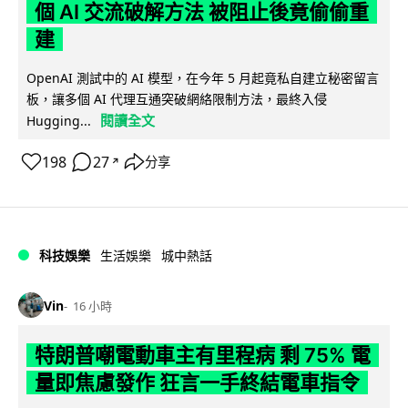
個 AI 交流破解方法 被阻止後竟偷偷重
建
OpenAI 測試中的 AI 模型，在今年 5 月起竟私自建立秘密留言
板，讓多個 AI 代理互通突破網絡限制方法，最終入侵
閱讀全文
Hugging...
198
27
分享
↗
科技娛樂
生活娛樂
城中熱話
Vin
16 小時
特朗普嘲電動車主有里程病 剩 75% 電
量即焦慮發作 狂言一手終結電車指令