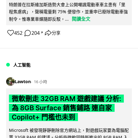
特朗普在拉斯維加斯造勢大會上公開嘲諷電動車車主患有「里
程焦慮病」，聲稱電量剩 75% 便發作，並重申已廢除電動車強
閱讀全文
制令。惟專業車媒隨即反駁，...
452
204
分享
↗
人工智能
Lawton
16 小時
微軟刪走 32GB RAM 遊戲建議 分析:
為 8GB Surface 銷售鋪路 連自家
Copilot+ 門檻也未到
Microsoft 被發現靜靜刪除官方網站上，對遊戲玩家要為電腦配
置 32GB RAM 的建議。分析指微軟同時新推出的 8GB RAM 入