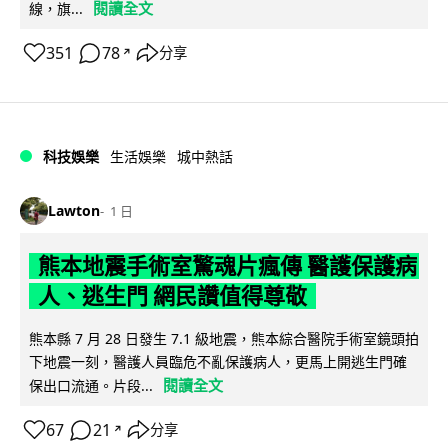
閱讀全文
線，旗...
351
78
分享
↗
科技娛樂
生活娛樂
城中熱話
Lawton
1 日
熊本地震手術室驚魂片瘋傳 醫護保護病
人、逃生門 網民讚值得尊敬
熊本縣 7 月 28 日發生 7.1 級地震，熊本綜合醫院手術室鏡頭拍
下地震一刻，醫護人員臨危不亂保護病人，更馬上開逃生門確
閱讀全文
保出口流通。片段...
67
21
分享
↗