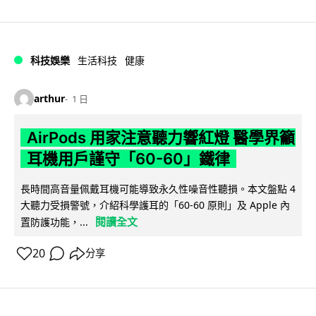
科技娛樂
生活科技
健康
arthur
1 日
AirPods 用家注意聽力響紅燈 醫學界籲
耳機用戶謹守「60-60」鐵律
長時間高音量佩戴耳機可能導致永久性噪音性聽損。本文盤點 4
大聽力受損警號，介紹科學護耳的「60-60 原則」及 Apple 內
閱讀全文
置防護功能，...
20
分享