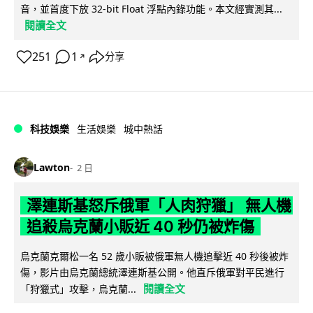
音，並首度下放 32-bit Float 浮點內錄功能。本文經實測其...
閱讀全文
251
1
分享
↗
科技娛樂
生活娛樂
城中熱話
Lawton
2 日
澤連斯基怒斥俄軍「人肉狩獵」 無人機
追殺烏克蘭小販近 40 秒仍被炸傷
烏克蘭克爾松一名 52 歲小販被俄軍無人機追擊近 40 秒後被炸
傷，影片由烏克蘭總統澤連斯基公開。他直斥俄軍對平民進行
閱讀全文
「狩獵式」攻擊，烏克蘭...