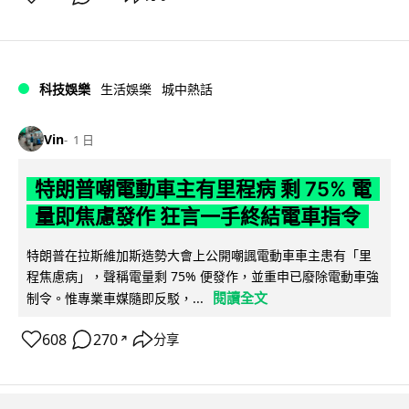
科技娛樂
生活娛樂
城中熱話
Vin
1 日
特朗普嘲電動車主有里程病 剩 75% 電
量即焦慮發作 狂言一手終結電車指令
特朗普在拉斯維加斯造勢大會上公開嘲諷電動車車主患有「里
程焦慮病」，聲稱電量剩 75% 便發作，並重申已廢除電動車強
閱讀全文
制令。惟專業車媒隨即反駁，...
608
270
分享
↗