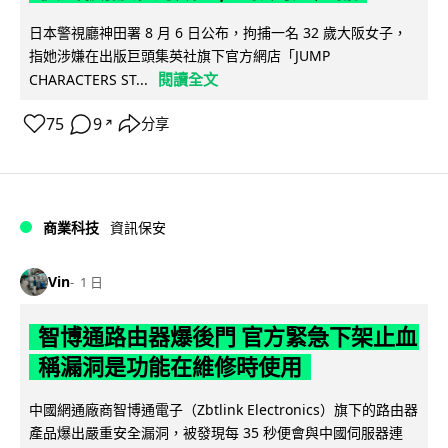
日本警視廳神田署 8 月 6 日公布，拘捕一名 32 歲大阪女子，
指她涉嫌在出版巨頭集英社旗下官方網店「JUMP
閱讀全文
CHARACTERS ST...
75
9
分享
↗
商業科技
資訊保安
Vin
1 日
智博通路由器爆後門 官方緊急下架止血
稱漏洞是功能在維修時使用
中國網通廠商智博通電子（Zbtlink Electronics）旗下的路由器
產品爆出嚴重安全漏洞，被發現每 35 秒便會與中國伺服器連