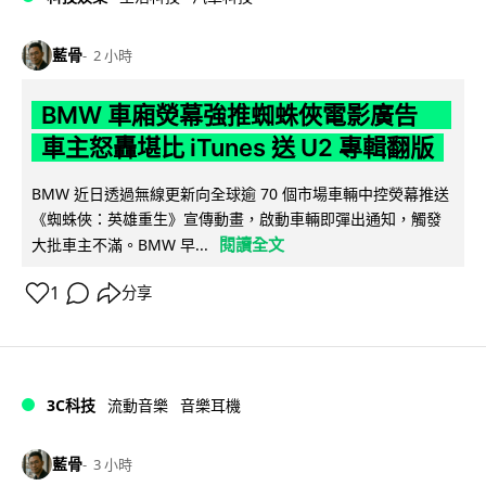
藍骨
2 小時
BMW 車廂熒幕強推蜘蛛俠電影廣告
車主怒轟堪比 iTunes 送 U2 專輯翻版
BMW 近日透過無線更新向全球逾 70 個市場車輛中控熒幕推送
《蜘蛛俠：英雄重生》宣傳動畫，啟動車輛即彈出通知，觸發
閱讀全文
大批車主不滿。BMW 早...
1
分享
3C科技
流動音樂
音樂耳機
藍骨
3 小時