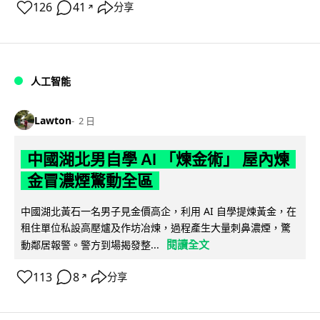
126
41
分享
↗
人工智能
Lawton
2 日
中國湖北男自學 AI 「煉金術」 屋內煉
金冒濃煙驚動全區
中國湖北黃石一名男子見金價高企，利用 AI 自學提煉黃金，在
租住單位私設高壓爐及作坊冶煉，過程產生大量刺鼻濃煙，驚
閱讀全文
動鄰居報警。警方到場揭發整...
113
8
分享
↗