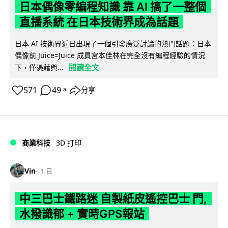
日本偶像零編程知識 靠 AI 搞了一整個
直播系統 在日本技術界成為話題
日本 AI 技術界近日出現了一個引發廣泛討論的熱門話題：日本
偶像前 Juice=Juice 成員宮本佳林在完全沒有編程經驗的情況
閱讀全文
下，僅憑藉與...
571
49
分享
↗
商業科技
3D 打印
Vin
1 日
中三巴士鐵路迷 自製紙皮遙控巴士 門,
水撥識郁 + 實時GPS報站