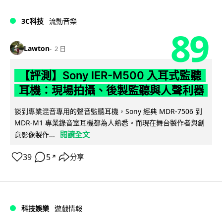
3C科技
流動音樂
89
Lawton
2 日
【評測】Sony IER-M500 入耳式監聽
耳機：現場拍攝、後製監聽與人聲利器
談到專業混音專用的聲音監聽耳機，Sony 經典 MDR-7506 到
MDR-M1 專業錄音室耳機都為人熟悉。而現在舞台製作者與創
閱讀全文
意影像製作...
39
5
分享
↗
科技娛樂
遊戲情報