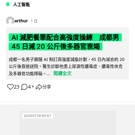
人工智能
arthur
1 日
AI 減肥餐單配合高強度操練 成都男
45 日減 20 公斤後多器官衰竭
成都一名男子跟隨 AI 制訂高強度減脂計劃，45 日內減去約 20
公斤後昏迷送院。醫生診斷他患上尿源性膿毒症、膿毒性休克
閱讀全文
及多器官功能障礙。...
23
4
分享
↗
ADVERTISEMENT