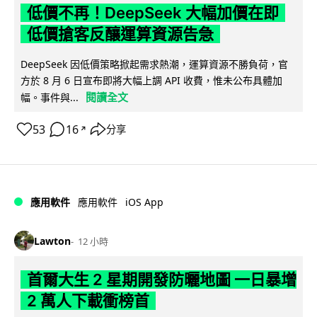
低價不再！DeepSeek 大幅加價在即
低價搶客反釀運算資源告急
DeepSeek 因低價策略掀起需求熱潮，運算資源不勝負荷，官
方於 8 月 6 日宣布即將大幅上調 API 收費，惟未公布具體加
閱讀全文
幅。事件與...
53
16
分享
↗
iOS App
應用軟件
應用軟件
Lawton
12 小時
首爾大生 2 星期開發防曬地圖 一日暴增
2 萬人下載衝榜首