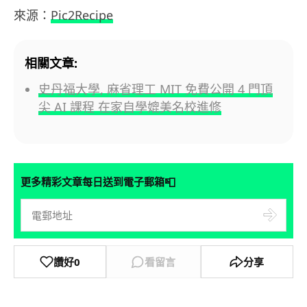
來源：
Pic2Recipe
相關文章:
史丹福大學, 麻省理工 MIT 免費公開 4 門頂
尖 AI 課程 在家自學媲美名校進修
📮
更多精彩文章每日送到電子郵箱
讚好
0
看留言
分享