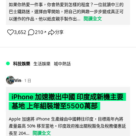
如果你熱愛一件事，你會熱愛到怎樣的程度？一位就讀中三的
巴士鐵路迷，選擇由零開始，把自己的興趣一步步變成真正可
閱讀全文
以運作的作品。他以紙皮親手製作出...
3,652
210
分享
↗
科技娛樂
生活娛樂
城中熱話
Vin
1 日
iPhone 加速撤出中國 印度成新機主要
基地 上年組裝增至5500萬部
Apple 加速將 iPhone 生產線由中國轉往印度，目標兩年內將
產量最高 50% 移至當地。印度政府推出關稅豁免及稅務優惠延
閱讀全文
長至 204...