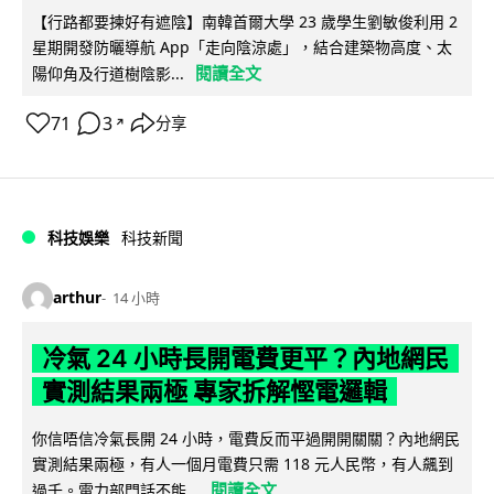
【行路都要揀好有遮陰】南韓首爾大學 23 歲學生劉敏俊利用 2
星期開發防曬導航 App「走向陰涼處」，結合建築物高度、太
閱讀全文
陽仰角及行道樹陰影...
71
3
分享
↗
科技娛樂
科技新聞
arthur
14 小時
冷氣 24 小時長開電費更平？內地網民
實測結果兩極 專家拆解慳電邏輯
你信唔信冷氣長開 24 小時，電費反而平過開開關關？內地網民
實測結果兩極，有人一個月電費只需 118 元人民幣，有人飆到
閱讀全文
過千。電力部門話不能...