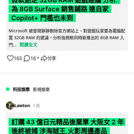
微軟刪走 32GB RAM 遊戲建議 分析:
為 8GB Surface 銷售鋪路 連自家
Copilot+ 門檻也未到
Microsoft 被發現靜靜刪除官方網站上，對遊戲玩家要為電腦配
置 32GB RAM 的建議。分析指微軟同時新推出的 8GB RAM 入
閱讀全文
門...
163
16
分享
↗
科技娛樂
影視娛樂
Lawton
1 日
訂購 43 億日元精品後棄單 大阪女 2 年
後終被捕 涉海賊王,火影周邊產品