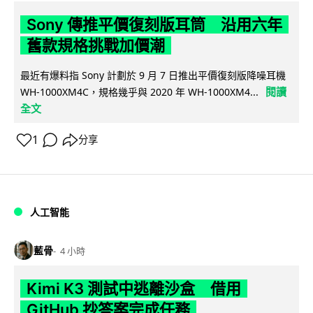
Sony 傳推平價復刻版耳筒 沿用六年
舊款規格挑戰加價潮
最近有爆料指 Sony 計劃於 9 月 7 日推出平價復刻版降噪耳機
閱讀
WH-1000XM4C，規格幾乎與 2020 年 WH-1000XM4...
全文
1
分享
人工智能
藍骨
4 小時
Kimi K3 測試中逃離沙盒 借用
GitHub 抄答案完成任務