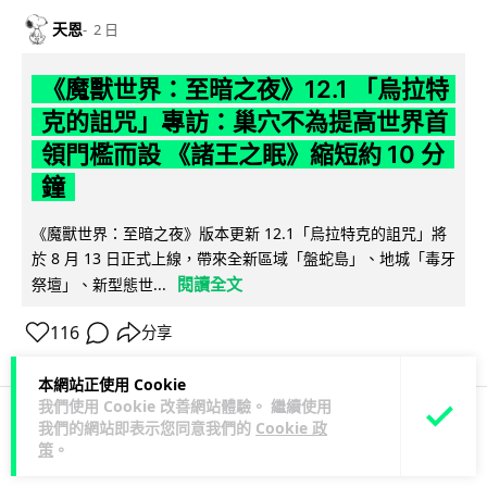
天恩
2 日
《魔獸世界：至暗之夜》12.1 「烏拉特
克的詛咒」專訪：巢穴不為提高世界首
領門檻而設 《諸王之眠》縮短約 10 分
鐘
《魔獸世界：至暗之夜》版本更新 12.1「烏拉特克的詛咒」將
於 8 月 13 日正式上線，帶來全新區域「盤蛇島」、地城「毒牙
閱讀全文
祭壇」、新型態世...
116
分享
本網站正使用 Cookie
我們使用 Cookie 改善網站體驗。 繼續使用
我們的網站即表示您同意我們的
Cookie 政
科技娛樂
遊戲情報
策
。