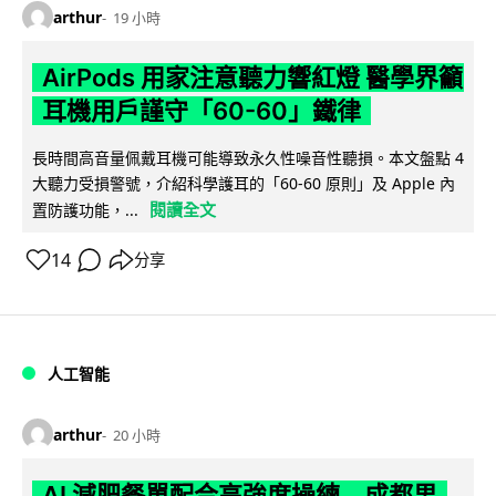
arthur
19 小時
AirPods 用家注意聽力響紅燈 醫學界籲
耳機用戶謹守「60-60」鐵律
長時間高音量佩戴耳機可能導致永久性噪音性聽損。本文盤點 4
大聽力受損警號，介紹科學護耳的「60-60 原則」及 Apple 內
閱讀全文
置防護功能，...
14
分享
人工智能
arthur
20 小時
AI 減肥餐單配合高強度操練 成都男