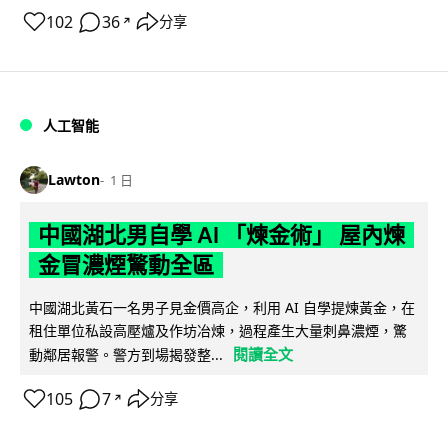
102
36
分享
↗
人工智能
Lawton
1 日
中國湖北男自學 AI 「煉金術」 屋內煉
金冒濃煙驚動全區
中國湖北黃石一名男子見金價高企，利用 AI 自學提煉黃金，在
租住單位私設高壓爐及作坊冶煉，過程產生大量刺鼻濃煙，驚
閱讀全文
動鄰居報警。警方到場揭發整...
105
7
分享
↗