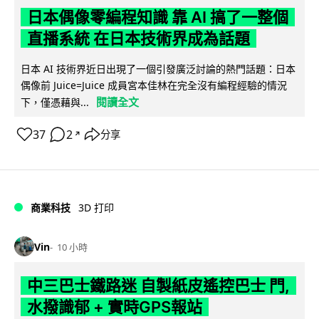
日本偶像零編程知識 靠 AI 搞了一整個
直播系統 在日本技術界成為話題
日本 AI 技術界近日出現了一個引發廣泛討論的熱門話題：日本
偶像前 Juice=Juice 成員宮本佳林在完全沒有編程經驗的情況
閱讀全文
下，僅憑藉與...
37
2
分享
↗
商業科技
3D 打印
Vin
10 小時
中三巴士鐵路迷 自製紙皮遙控巴士 門,
水撥識郁 + 實時GPS報站