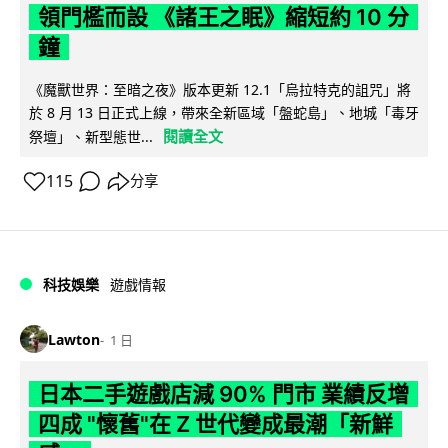
領門檻而設 《諸王之眠》縮短約 10 分
鐘
《魔獸世界：至暗之夜》版本更新 12.1「烏拉特克的詛咒」將
於 8 月 13 日正式上線，帶來全新區域「盤蛇島」、地城「毒牙
閱讀全文
祭壇」、新型態世...
115
分享
科技娛樂
遊戲情報
Lawton
1 日
日本二手遊戲店減 90% 門市 業績反增
四成 "懷舊"在 Z 世代變成最潮「新鮮