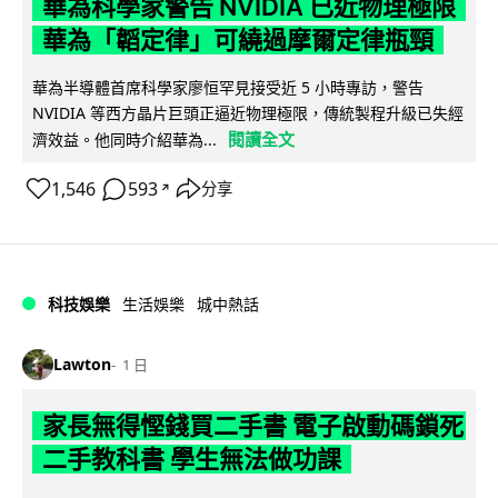
華為科學家警告 NVIDIA 已近物理極限
華為「韜定律」可繞過摩爾定律瓶頸
華為半導體首席科學家廖恒罕見接受近 5 小時專訪，警告
NVIDIA 等西方晶片巨頭正逼近物理極限，傳統製程升級已失經
閱讀全文
濟效益。他同時介紹華為...
1,546
593
分享
↗
科技娛樂
生活娛樂
城中熱話
Lawton
1 日
家長無得慳錢買二手書 電子啟動碼鎖死
二手教科書 學生無法做功課