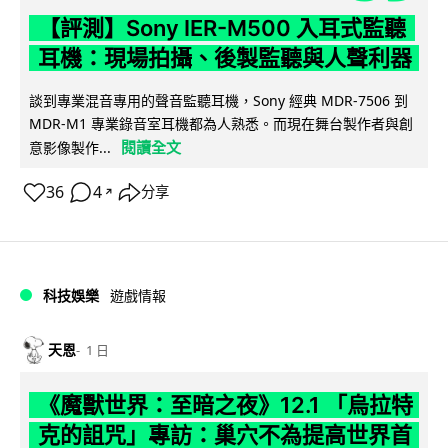
【評測】Sony IER-M500 入耳式監聽
耳機：現場拍攝、後製監聽與人聲利器
談到專業混音專用的聲音監聽耳機，Sony 經典 MDR-7506 到
MDR-M1 專業錄音室耳機都為人熟悉。而現在舞台製作者與創
閱讀全文
意影像製作...
36
4
分享
↗
科技娛樂
遊戲情報
天恩
1 日
《魔獸世界：至暗之夜》12.1 「烏拉特
克的詛咒」專訪：巢穴不為提高世界首