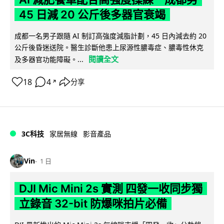
45 日減 20 公斤後多器官衰竭
成都一名男子跟隨 AI 制訂高強度減脂計劃，45 日內減去約 20
公斤後昏迷送院。醫生診斷他患上尿源性膿毒症、膿毒性休克
閱讀全文
及多器官功能障礙。...
18
4
分享
↗
3C科技
家居無線
影音產品
Vin
1 日
DJI Mic Mini 2s 實測 四發一收同步獨
立錄音 32-bit 防爆咪拍片必備