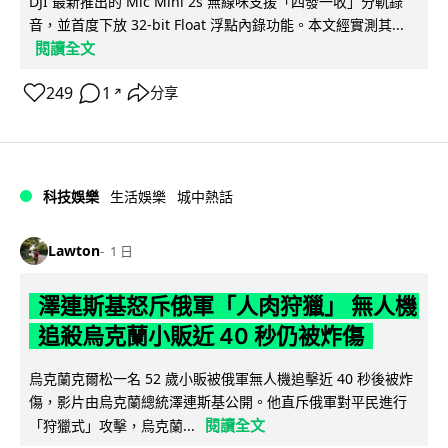
DJI 最新推出的 Mic Mini 2s 無線咪支援「四發一收」分軌錄
音，並首度下放 32-bit Float 浮點內錄功能。本文經實測其...
閱讀全文
249
1
分享
↗
科技娛樂
生活娛樂
城中熱話
Lawton
1 日
澤連斯基怒斥俄軍「人肉狩獵」 無人機
追殺烏克蘭小販近 40 秒仍被炸傷
烏克蘭克爾松一名 52 歲小販被俄軍無人機追擊近 40 秒後被炸
傷，影片由烏克蘭總統澤連斯基公開。他直斥俄軍對平民進行
閱讀全文
「狩獵式」攻擊，烏克蘭...