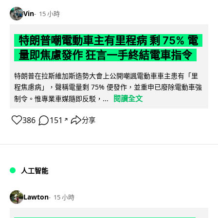
Vin
15 小時
特朗普嘲電動車主有里程病 剩 75% 電
量即焦慮發作 狂言一手終結電車指令
特朗普在拉斯維加斯造勢大會上公開嘲諷電動車車主患有「里
程焦慮病」，聲稱電量剩 75% 便發作，並重申已廢除電動車強
閱讀全文
制令。惟專業車媒隨即反駁，...
386
151
分享
↗
人工智能
Lawton
15 小時