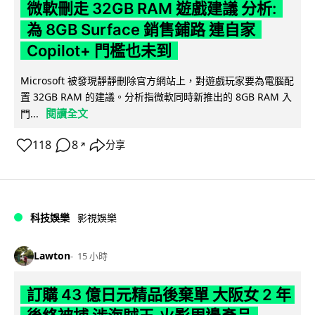
微軟刪走 32GB RAM 遊戲建議 分析:
為 8GB Surface 銷售鋪路 連自家
Copilot+ 門檻也未到
Microsoft 被發現靜靜刪除官方網站上，對遊戲玩家要為電腦配
置 32GB RAM 的建議。分析指微軟同時新推出的 8GB RAM 入
閱讀全文
門...
118
8
分享
↗
科技娛樂
影視娛樂
Lawton
15 小時
訂購 43 億日元精品後棄單 大阪女 2 年