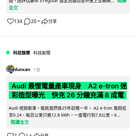
閱讀
間，因評估夥伴 Irregular 設定出錯而意外連上互聯網...
全文
134
20
分享
↗
科技娛樂
科技新聞
duncan
1 日
Audi 最慳電量產車現身 A2 e-tron 迷
彩造型曝光 快充 26 分鐘充滿 8 成電
Audi 呢部新車，能耗竟然係25年前嘅一半。 A2 e-tron 風阻低
至0.24，每百公里只需12.8 kWh，一度電行到7.8公里。6...
閱讀全文
7
1
分享
↗