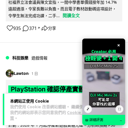
社福界立法會議員陳文宜指，一間中學書單價錢按年加 14.7%
遠超通漲，令家長難以負擔。而且電子教材啟動碼這項設計，
閱讀全文
令學生無法完成功課，二手...
935
371
分享
↗
×
科技娛樂
遊戲情報
Lawton
1 日
PlayStation 確認停產實體光碟 包裝印
出重要通告 2028 年 1 月後不出光碟遊
本網站正使用 Cookie
戲
我們使用 Cookie 改善網站體驗。 繼續使用
🎵
⛶
我們的網站即表示您同意我們的
Cookie 政
策
。
Sony 已在 PS5 主機包裝加貼提示貼紙，重申官方 7 月已公布
📖 詳細評測
→
計劃：2028 年 1 月起停產新遊戲實體光碟。分析師預期 PS6