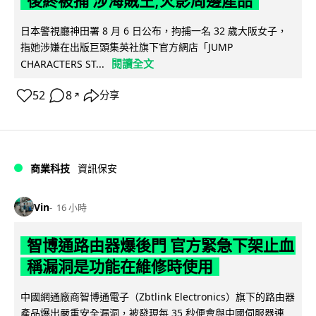
後終被捕 涉海賊王,火影周邊產品
日本警視廳神田署 8 月 6 日公布，拘捕一名 32 歲大阪女子，
指她涉嫌在出版巨頭集英社旗下官方網店「JUMP
閱讀全文
CHARACTERS ST...
52
8
分享
↗
商業科技
資訊保安
Vin
16 小時
智博通路由器爆後門 官方緊急下架止血
稱漏洞是功能在維修時使用
中國網通廠商智博通電子（Zbtlink Electronics）旗下的路由器
產品爆出嚴重安全漏洞，被發現每 35 秒便會與中國伺服器連