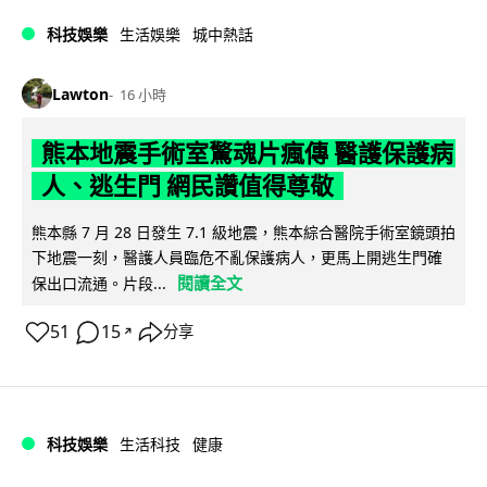
科技娛樂
生活娛樂
城中熱話
Lawton
16 小時
熊本地震手術室驚魂片瘋傳 醫護保護病
人、逃生門 網民讚值得尊敬
熊本縣 7 月 28 日發生 7.1 級地震，熊本綜合醫院手術室鏡頭拍
下地震一刻，醫護人員臨危不亂保護病人，更馬上開逃生門確
閱讀全文
保出口流通。片段...
51
15
分享
↗
科技娛樂
生活科技
健康