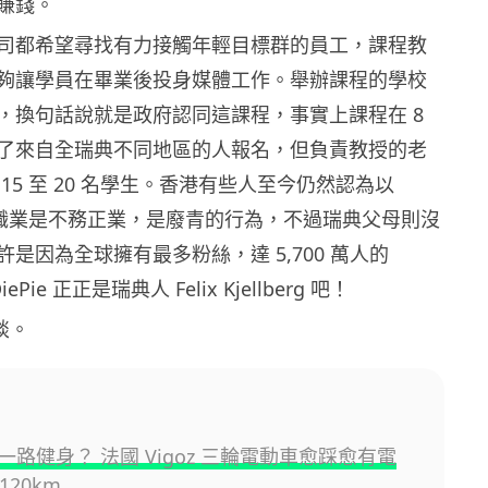
賺錢。
司都希望尋找有力接觸年輕目標群的員工，課程教
夠讓學員在畢業後投身媒體工作。舉辦課程的學校
，換句話說就是政府認同這課程，事實上課程在 8
了來自全瑞典不同地區的人報名，但負責教授的老
15 至 20 名學生。香港有些人至今仍然認為以
 作為職業是不務正業，是廢青的行為，不過瑞典父母則沒
是因為全球擁有最多粉絲，達 5,700 萬人的
DiePie 正正是瑞典人 Felix Kjellberg 吧！
再談。
一路健身？ 法國 Vigoz 三輪電動車愈踩愈有電
120km