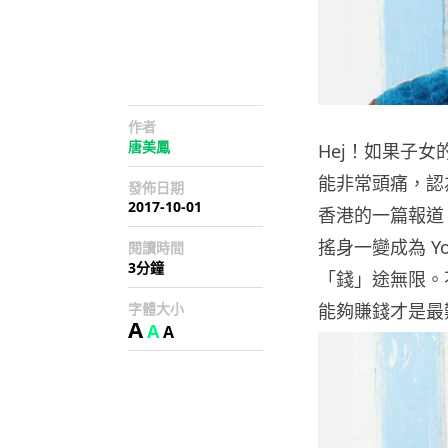
作者
唐美鳳
Hej！如果子女
能非常頭痛，認
發佈日期
2017-10-01
香港的一篇報道
搖身一變成為 Yo
閱讀時間
3分鐘
「錢」途無限。不
字體大小
能夠賺錢才是最
A
A
A