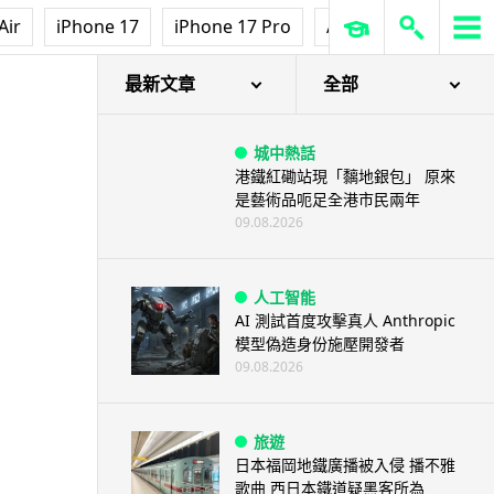
Air
iPhone 17
iPhone 17 Pro
AirPods Pro 3
Ap
最新文章
全部
城中熱話
港鐵紅磡站現「黐地銀包」 原來
是藝術品呃足全港市民兩年
09.08.2026
人工智能
AI 測試首度攻擊真人 Anthropic
模型偽造身份施壓開發者
09.08.2026
旅遊
日本福岡地鐵廣播被入侵 播不雅
歌曲 西日本鐵道疑黑客所為