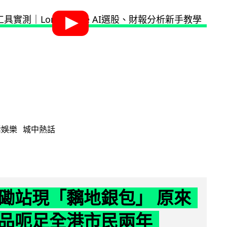
活娛樂
城中熱話
磡站現「黐地銀包」 原來
品呃足全港市民兩年