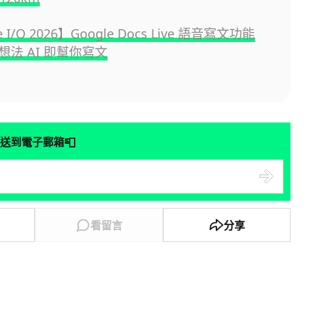
e I/O 2026】Google Docs Live 語音寫文功能
想法 AI 即幫你寫文
📮
送到電子郵箱
看留言
分享