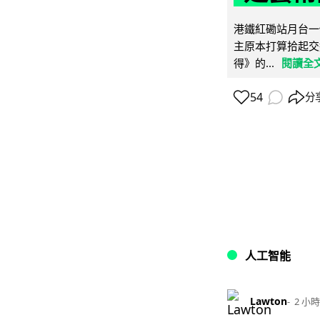
港鐵紅磡站月台一
主原本打算拾起交
得》的...
閱讀全
54
分
人工智能
Lawton
2 小時