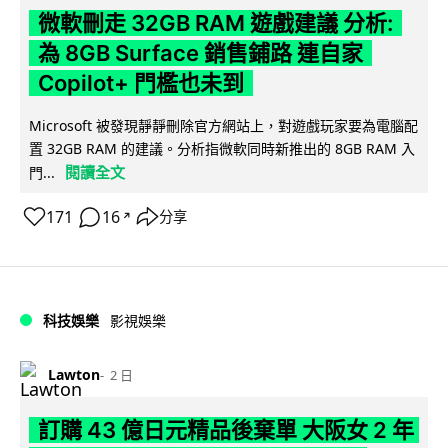
微軟刪走 32GB RAM 遊戲建議 分析:
為 8GB Surface 銷售鋪路 連自家
Copilot+ 門檻也未到
Microsoft 被發現靜靜刪除官方網站上，對遊戲玩家要為電腦配
置 32GB RAM 的建議。分析指微軟同時新推出的 8GB RAM 入
閱讀全文
門...
171
16
分享
↗
科技娛樂
影視娛樂
Lawton
2 日
訂購 43 億日元精品後棄單 大阪女 2 年