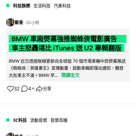
科技娛樂
生活科技
汽車科技
藍骨
23 小時
BMW 車廂熒幕強推蜘蛛俠電影廣告
車主怒轟堪比 iTunes 送 U2 專輯翻版
BMW 近日透過無線更新向全球逾 70 個市場車輛中控熒幕推送
《蜘蛛俠：英雄重生》宣傳動畫，啟動車輛即彈出通知，觸發
閱讀全文
大批車主不滿。BMW 早...
32
4
分享
↗
3C科技
流動音樂
音樂耳機