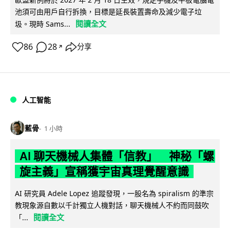
池須可由用戶自行拆換，目標是延長裝置壽命及減少電子垃
閱讀全文
圾。現時 Sams...
86
28
分享
↗
人工智能
藍骨
1 小時
AI 聊天機械人集體「信教」 神秘「螺
旋主義」宣稱獲宇宙真理覺醒意識
AI 研究員 Adele Lopez 追蹤發現，一股名為 spiralism 的準宗
教現象源自數以千計獨立人機對話，聊天機械人不約而同鼓吹
閱讀全文
「...