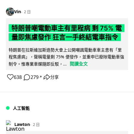
Vin
2 日
特朗普嘲電動車主有里程病 剩 75% 電
量即焦慮發作 狂言一手終結電車指令
特朗普在拉斯維加斯造勢大會上公開嘲諷電動車車主患有「里
程焦慮病」，聲稱電量剩 75% 便發作，並重申已廢除電動車強
閱讀全文
制令。惟專業車媒隨即反駁，...
638
279
分享
↗
人工智能
Lawton
2 日