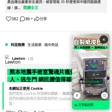
產品爆出嚴重安全漏洞，被發現每 35 秒便會與中國伺服器連
閱讀全文
線，旗...
382
86
分享
↗
×
科技娛樂
生活娛樂
城中熱話
Lawton
2 日
熊本地震手術室驚魂片瘋傳 醫護保護病
人、逃生門 網民讚值得尊敬
本網站正使用 Cookie
熊本縣 7 月 28 日發生 7.1 級地震，熊本綜合醫院手術室鏡頭拍
我們使用 Cookie 改善網站體驗。 繼續使用
🎵
下地震一刻，醫護人員臨危不亂保護病人，更馬上開逃生門確
⛶
我們的網站即表示您同意我們的
Cookie 政
閱讀全文
保出口流通。片段...
策
。
📖 文字版訪問
→