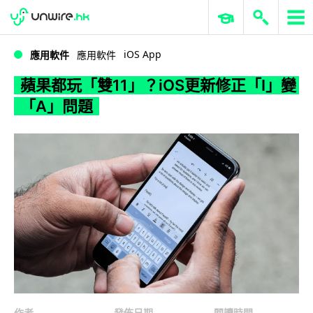
WWDC 2026
GenAI 與雲端科技專區
ERP 與商業 AI
蘋果都玩「雙11」？iOS更新修正「I」變「A」問題
iOS App
應用軟件
應用軟件
蘋果都玩「雙11」？iOS更新修正「I」變
「A」問題
作者
發佈日期
閱讀時間