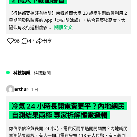
【行路都要揀好有遮陰】南韓首爾大學 23 歲學生劉敏俊利用 2
星期開發防曬導航 App「走向陰涼處」，結合建築物高度、太
閱讀全文
陽仰角及行道樹陰影...
96
4
分享
↗
科技娛樂
科技新聞
arthur
1 日
冷氣 24 小時長開電費更平？內地網民
自測結果兩極 專家拆解慳電邏輯
你信唔信冷氣長開 24 小時，電費反而平過開開關關？內地網民
實測結果兩極，有人一個月電費只需 118 元人民幣，有人飆到