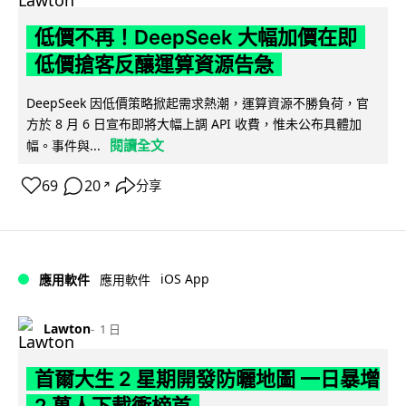
低價不再！DeepSeek 大幅加價在即
低價搶客反釀運算資源告急
DeepSeek 因低價策略掀起需求熱潮，運算資源不勝負荷，官
方於 8 月 6 日宣布即將大幅上調 API 收費，惟未公布具體加
閱讀全文
幅。事件與...
69
20
分享
↗
iOS App
應用軟件
應用軟件
Lawton
1 日
首爾大生 2 星期開發防曬地圖 一日暴增
2 萬人下載衝榜首