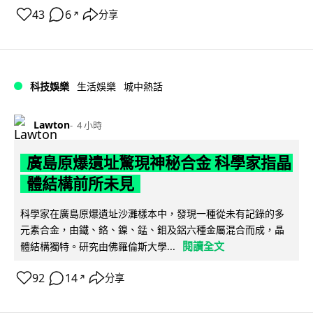
43
6
分享
↗
科技娛樂
生活娛樂
城中熱話
Lawton
4 小時
廣島原爆遺址驚現神秘合金 科學家指晶
體結構前所未見
科學家在廣島原爆遺址沙灘樣本中，發現一種從未有記錄的多
元素合金，由鐵、鉻、鎳、錳、鉬及鋁六種金屬混合而成，晶
閱讀全文
體結構獨特。研究由佛羅倫斯大學...
92
14
分享
↗