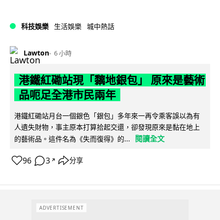
科技娛樂
生活娛樂
城中熱話
Lawton
6 小時
港鐵紅磡站現「黐地銀包」 原來是藝術
品呃足全港市民兩年
港鐵紅磡站月台一個銀色「銀包」多年來一再令乘客誤以為有
人遺失財物，事主原本打算拾起交還，卻發現原來是黏在地上
閱讀全文
的藝術品。這件名為《失而復得》的...
96
3
分享
↗
ADVERTISEMENT