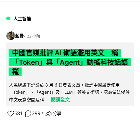
人工智能
藍骨
22 小時
中國官媒批評 AI 術語濫用英文 稱
「Token」與「Agent」動搖科技話語
權
人民網旗下評論於 8 月 6 日發表文章，批評中國廣泛使用
「Token」、「Agent」及「LLM」等英文術語，認為做法侵蝕
閱讀全文
中文表意空間及科...
681
299
分享
↗