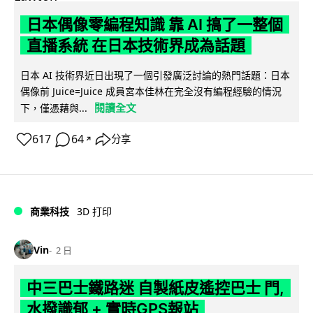
日本偶像零編程知識 靠 AI 搞了一整個
直播系統 在日本技術界成為話題
日本 AI 技術界近日出現了一個引發廣泛討論的熱門話題：日本
偶像前 Juice=Juice 成員宮本佳林在完全沒有編程經驗的情況
閱讀全文
下，僅憑藉與...
617
64
分享
↗
商業科技
3D 打印
Vin
2 日
中三巴士鐵路迷 自製紙皮遙控巴士 門,
水撥識郁 + 實時GPS報站