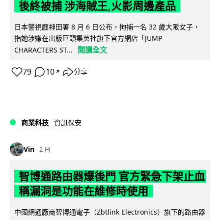
後終被捕 涉海賊王,火影周邊產品
日本警視廳神田署 8 月 6 日公布，拘捕一名 32 歲大阪女子，
指她涉嫌在出版巨頭集英社旗下官方網店「JUMP
閱讀全文
CHARACTERS ST...
79
10
分享
↗
商業科技
資訊保安
Vin
2 日
智博通路由器爆後門 官方緊急下架止血
稱漏洞是功能在維修時使用
中國網通廠商智博通電子（Zbtlink Electronics）旗下的路由器