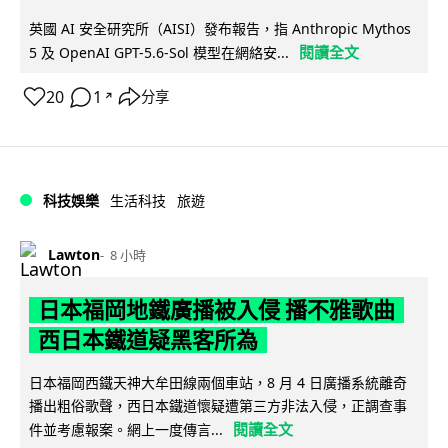
英國 AI 安全研究所（AISI）發布報告，指 Anthropic Mythos
閱讀全文
5 及 OpenAI GPT-5.6-Sol 模型在網絡安...
20
1
分享
↗
科技娛樂
生活科技
旅遊
Lawton
8 小時
日本福岡地鐵廣播被入侵 播不雅歌曲
西日本鐵道疑黑客所為
日本福岡西鐵天神大牟田線兩個車站，8 月 4 日廣播系統離奇
播出粗俗歌聲，西日本鐵道懷疑遭第三方非法入侵，正調查事
閱讀全文
件並考慮報案。網上一度傳言...