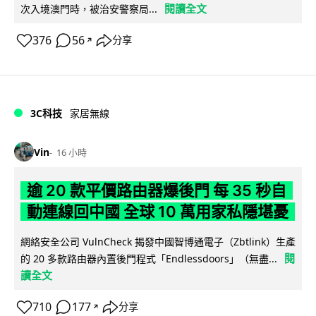
閱讀全文
次入境澳門時，被治安警察局...
376
56
分享
↗
3C科技
家居無線
Vin
16 小時
逾 20 款平價路由器爆後門 每 35 秒自
動連線回中國 全球 10 萬用家私隱堪憂
網絡安全公司 VulnCheck 揭發中國智博通電子（Zbtlink）生產
閱
的 20 多款路由器內置後門程式「Endlessdoors」（無盡...
讀全文
710
177
分享
↗