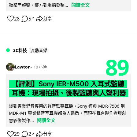
閱讀全文
動鄰居報警。警方到場揭發整...
28
5
分享
↗
3C科技
流動音樂
89
Lawton
10 小時
【評測】Sony IER-M500 入耳式監聽
耳機：現場拍攝、後製監聽與人聲利器
談到專業混音專用的聲音監聽耳機，Sony 經典 MDR-7506 到
MDR-M1 專業錄音室耳機都為人熟悉。而現在舞台製作者與創
閱讀全文
意影像製作...
29
2
分享
↗