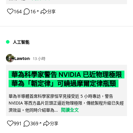
164
16
分享
↗
人工智能
Lawton
13 小時
華為科學家警告 NVIDIA 已近物理極限
華為「韜定律」可繞過摩爾定律瓶頸
華為半導體首席科學家廖恒罕見接受近 5 小時專訪，警告
NVIDIA 等西方晶片巨頭正逼近物理極限，傳統製程升級已失經
閱讀全文
濟效益。他同時介紹華為...
991
369
分享
↗