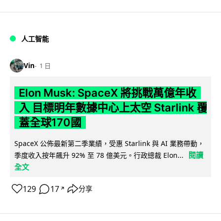
人工智能
Vin
1 日
Elon Musk: SpaceX 將挑戰萬億年收
入 目標明年數據中心上太空 Starlink 覆
蓋全球170國
SpaceX 公佈最新第二季業績，受惠 Starlink 與 AI 業務帶動，
閱讀
季度收入按年飆升 92% 至 78 億美元。行政總裁 Elon...
全文
129
17
分享
↗