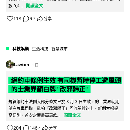
閱讀全文
款 9,4...
118
9
分享
↗
科技娛樂
生活科技
智慧城市
Lawton
1 日
網約車條例生效 有司機暫時停工避風頭
的士業界籲白牌 "改邪歸正"
規管網約車法例大部分條文已於 8 月 3 日生效，的士業界就期
望白牌車司機，能夠「改邪歸正」回流駕駛的士。新例大幅提
閱讀全文
高罰則，首次定罪最高罰款...
204
146
分享
↗