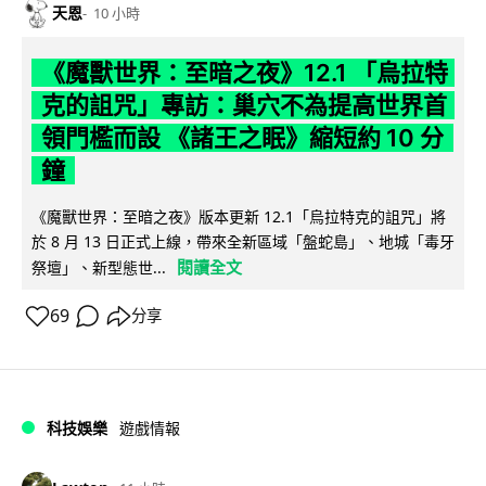
天恩
10 小時
《魔獸世界：至暗之夜》12.1 「烏拉特
克的詛咒」專訪：巢穴不為提高世界首
領門檻而設 《諸王之眠》縮短約 10 分
鐘
《魔獸世界：至暗之夜》版本更新 12.1「烏拉特克的詛咒」將
於 8 月 13 日正式上線，帶來全新區域「盤蛇島」、地城「毒牙
閱讀全文
祭壇」、新型態世...
69
分享
科技娛樂
遊戲情報