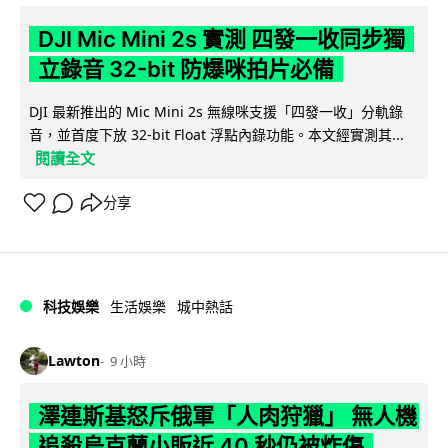
DJI Mic Mini 2s 實測 四發一收同步獨
立錄音 32-bit 防爆咪拍片必備
DJI 最新推出的 Mic Mini 2s 無線咪支援「四發一收」分軌錄
音，並首度下放 32-bit Float 浮點內錄功能。本文經實測其...
閱讀全文
分享
科技娛樂
生活娛樂
城中熱話
Lawton
9 小時
澤連斯基怒斥俄軍「人肉狩獵」 無人機
追殺烏克蘭小販近 40 秒仍被炸傷