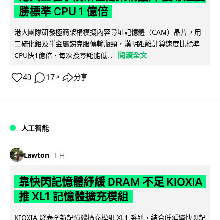
勝標準 CPU 1 億倍
港大團隊研發極簡架構模擬內容尋址記憶體（CAM）晶片，用
二硫化鉬及半金屬銻克服傳輸瓶頸，漢明距離計算速度比標準
閱讀全文
CPU快1億倍，每次搜尋耗能低...
40
17
分享
↗
人工智能
Lawton
1 日
靠快閃記憶體紓緩 DRAM 不足 KIOXIA
推 XL1 記憶體擴充模組
KIOXIA 發表全新記憶體擴充模組 XL1 系列，結合低延遲快閃記