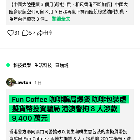
【中國大陸連續 3 個月減附加費，相反香港不斷加價】中國大
陸多家航空公司自 8 月 5 日起再度下調內陸航線燃油附加費，
閱讀全文
為年內連續第 3 個...
31
5
分享
↗
科技娛樂
生活科技
區塊鏈
Lawton
1 日
Fun Coffee 咖啡騙局爆煲 咖啡包裝虛
擬貨幣投資騙局 港澳警拘 8 人涉款
9,400 萬元
香港警方聯同澳門司警搗破以養生咖啡生意包裝的虛擬貨幣投
資騙局 Fun Coffee，兩地共拘捕 8 人，接獲逾 200 宗舉報，涉