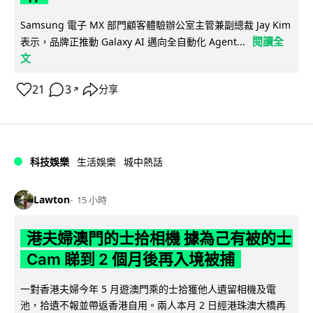
Samsung 電子 MX 部門顧客體驗辦公室主管兼副總裁 Jay Kim
閱讀全
表示，品牌正推動 Galaxy AI 邁向全自動化 Agent...
文
21
3
分享
↗
科技娛樂
生活娛樂
城中熱話
Lawton
15 小時
港夫婦澳門的士拾相機 據為己有被的士
Cam 睇到 2 個月後再入境被捕
一對香港夫婦今年 5 月遊澳門乘的士拾獲他人遺留相機及電
池，拾遺不報並帶返香港自用。兩人本月 2 日經港珠澳大橋再