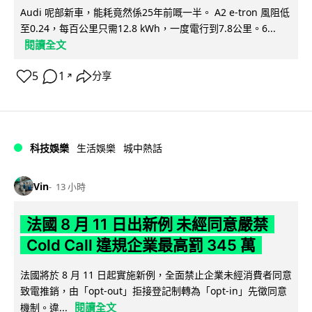
Audi 呢部新車，能耗竟然係25年前嘅一半。 A2 e-tron 風阻低
至0.24，每百公里只需12.8 kWh，一度電行到7.8公里。6...
閱讀全文
5
1
分享
↗
科技娛樂
生活娛樂
城中熱話
Vin
13 小時
法國 8 月 11 日出新例 未經同意嚴禁
Cold Call 違規企業最高罰 345 萬
法國將於 8 月 11 日起實施新例，全面禁止企業未經消費者同意
致電推銷，由「opt-out」拒接登記制轉為「opt-in」先徵同意
閱讀全文
機制。違...