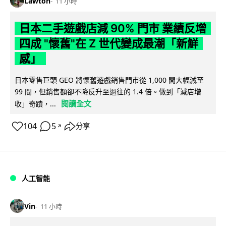
Lawton
11 小時
日本二手遊戲店減 90% 門市 業績反增
四成 "懷舊"在 Z 世代變成最潮「新鮮
感」
日本零售巨頭 GEO 將懷舊遊戲銷售門市從 1,000 間大幅減至
99 間，但銷售額卻不降反升至過往的 1.4 倍。做到「減店增
閱讀全文
收」奇蹟，...
104
5
分享
↗
人工智能
Vin
11 小時