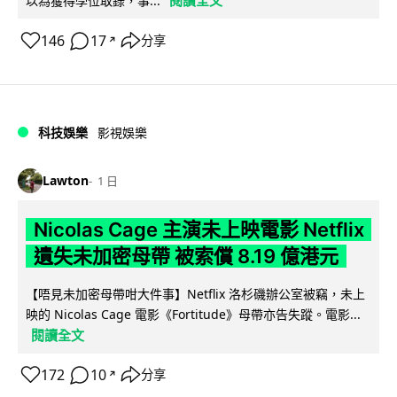
閱讀全文
以為獲得學位取錄，事...
146
17
分享
↗
科技娛樂
影視娛樂
Lawton
1 日
Nicolas Cage 主演未上映電影 Netflix
遺失未加密母帶 被索償 8.19 億港元
【唔見未加密母帶咁大件事】Netflix 洛杉磯辦公室被竊，未上
映的 Nicolas Cage 電影《Fortitude》母帶亦告失蹤。電影...
閱讀全文
172
10
分享
↗