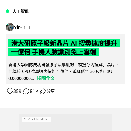
人工智能
Vin
1 日
港大研原子級新晶片 AI 搜尋速度提升
一億倍 手機人臉識別免上雲端
香港大學團隊成功研發原子級厚度的「模擬存內搜尋」晶片，
比傳統 CPU 搜尋速度快約 1 億倍，延遲低至 36 皮秒（即
閱讀全文
0.00000000...
359
81
分享
↗
ADVERTISEMENT