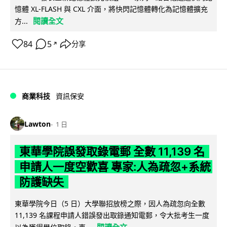
憶體 XL-FLASH 與 CXL 介面，將快閃記憶體轉化為記憶體擴充
閱讀全文
方...
84
5
分享
↗
商業科技
資訊保安
Lawton
1 日
東華學院誤發取錄電郵 全數 11,139 名
申請人一度空歡喜 專家:人為疏忽+系統
防護缺失
東華學院今日（5 日）大學聯招放榜之際，因人為疏忽向全數
11,139 名課程申請人錯誤發出取錄通知電郵，令大批考生一度