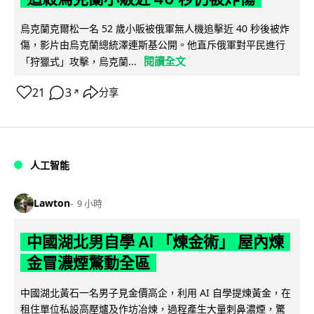
烏克蘭克爾松一名 52 歲小販被俄軍無人機追擊近 40 秒後被炸
傷，影片由烏克蘭總統澤連斯基公開。他直斥俄軍對平民進行
閱讀全文
「狩獵式」攻擊，烏克蘭...
21
3
分享
↗
人工智能
Lawton
9 小時
中國湖北男自學 AI 「煉金術」 屋內煉
金冒濃煙驚動全區
中國湖北黃石一名男子見金價高企，利用 AI 自學提煉黃金，在
租住單位私設高壓爐及作坊冶煉，過程產生大量刺鼻濃煙，驚