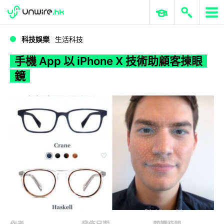
WWDC 2026
GenAI 與雲端科技專區
ERP 與商業 AI
手機 App 以 iPhone X 技術助顧客揀眼鏡
科技娛樂
生活科技
手機 App 以 iPhone X 技術助顧客揀眼
鏡
作者
發佈日期
閱讀時間