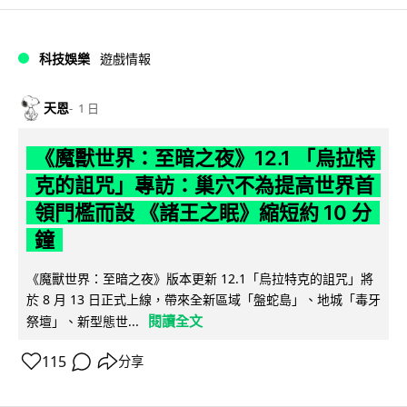
科技娛樂
遊戲情報
天恩
1 日
《魔獸世界：至暗之夜》12.1 「烏拉特
克的詛咒」專訪：巢穴不為提高世界首
領門檻而設 《諸王之眠》縮短約 10 分
鐘
《魔獸世界：至暗之夜》版本更新 12.1「烏拉特克的詛咒」將
於 8 月 13 日正式上線，帶來全新區域「盤蛇島」、地城「毒牙
閱讀全文
祭壇」、新型態世...
115
分享