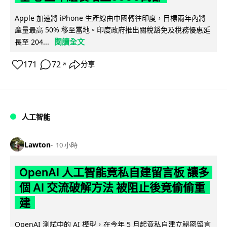
Apple 加速將 iPhone 生產線由中國轉往印度，目標兩年內將
產量最高 50% 移至當地。印度政府推出關稅豁免及稅務優惠延
閱讀全文
長至 204...
171
72
分享
↗
人工智能
Lawton
10 小時
OpenAI 人工智能竟私自建留言板 讓多
個 AI 交流破解方法 被阻止後竟偷偷重
建
OpenAI 測試中的 AI 模型，在今年 5 月起竟私自建立秘密留言