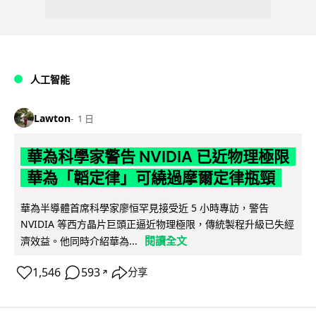
人工智能
Lawton
1 日
華為科學家警告 NVIDIA 已近物理極限
華為「韜定律」可繞過摩爾定律瓶頸
華為半導體首席科學家廖恒罕見接受近 5 小時專訪，警告
NVIDIA 等西方晶片巨頭正逼近物理極限，傳統製程升級已失經
閱讀全文
濟效益。他同時介紹華為...
1,546
593
分享
↗