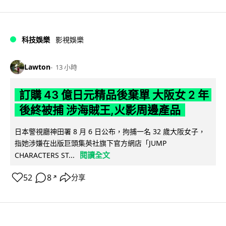
科技娛樂
影視娛樂
Lawton
13 小時
訂購 43 億日元精品後棄單 大阪女 2 年
後終被捕 涉海賊王,火影周邊產品
日本警視廳神田署 8 月 6 日公布，拘捕一名 32 歲大阪女子，
指她涉嫌在出版巨頭集英社旗下官方網店「JUMP
閱讀全文
CHARACTERS ST...
52
8
分享
↗