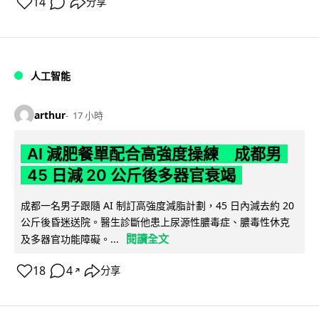
14
分享
人工智能
arthur
17 小時
AI 減肥餐單配合高強度操練 成都男
45 日減 20 公斤後多器官衰竭
成都一名男子跟隨 AI 制訂高強度減脂計劃，45 日內減去約 20
公斤後昏迷送院。醫生診斷他患上尿源性膿毒症、膿毒性休克
閱讀全文
及多器官功能障礙。...
18
4
分享
↗