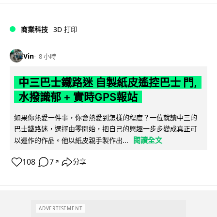
商業科技
3D 打印
Vin
8 小時
中三巴士鐵路迷 自製紙皮遙控巴士 門,
水撥識郁 + 實時GPS報站
如果你熱愛一件事，你會熱愛到怎樣的程度？一位就讀中三的
巴士鐵路迷，選擇由零開始，把自己的興趣一步步變成真正可
閱讀全文
以運作的作品。他以紙皮親手製作出...
108
7
分享
↗
ADVERTISEMENT