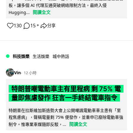
板，讓多個 AI 代理互通突破網絡限制方法，最終入侵
閱讀全文
Hugging...
130
15
分享
↗
科技娛樂
生活娛樂
城中熱話
Vin
12 小時
特朗普嘲電動車主有里程病 剩 75% 電
量即焦慮發作 狂言一手終結電車指令
特朗普在拉斯維加斯造勢大會上公開嘲諷電動車車主患有「里
程焦慮病」，聲稱電量剩 75% 便發作，並重申已廢除電動車強
閱讀全文
制令。惟專業車媒隨即反駁，...