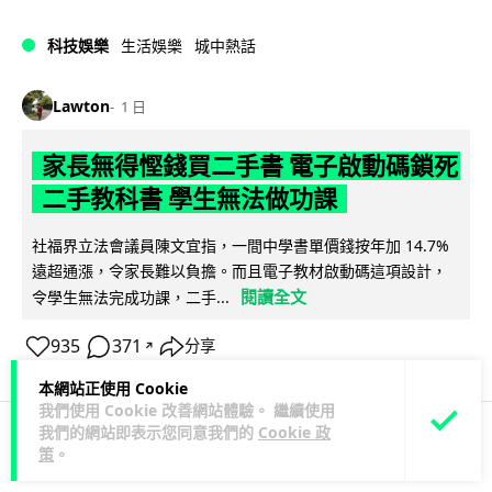
科技娛樂
生活娛樂
城中熱話
Lawton
1 日
家長無得慳錢買二手書 電子啟動碼鎖死
二手教科書 學生無法做功課
社福界立法會議員陳文宜指，一間中學書單價錢按年加 14.7%
遠超通漲，令家長難以負擔。而且電子教材啟動碼這項設計，
閱讀全文
令學生無法完成功課，二手...
935
371
分享
↗
本網站正使用 Cookie
我們使用 Cookie 改善網站體驗。 繼續使用
我們的網站即表示您同意我們的
Cookie 政
策
。
科技娛樂
遊戲情報