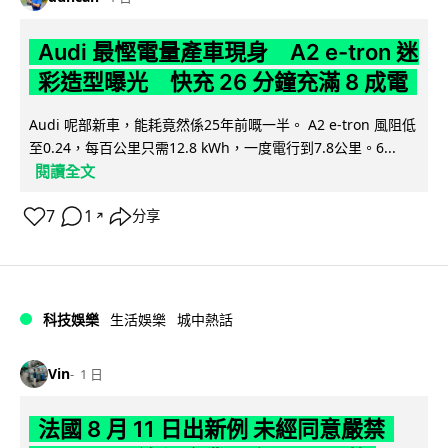
Audi 最慳電量產車現身 A2 e-tron 迷
彩造型曝光 快充 26 分鐘充滿 8 成電
Audi 呢部新車，能耗竟然係25年前嘅一半。 A2 e-tron 風阻低
至0.24，每百公里只需12.8 kWh，一度電行到7.8公里。6...
閱讀全文
7
1
分享
↗
科技娛樂
生活娛樂
城中熱話
Vin
1 日
法國 8 月 11 日出新例 未經同意嚴禁