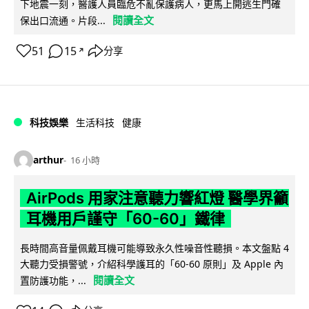
下地震一刻，醫護人員臨危不亂保護病人，更馬上開逃生門確
閱讀全文
保出口流通。片段...
51
15
分享
↗
科技娛樂
生活科技
健康
arthur
16 小時
AirPods 用家注意聽力響紅燈 醫學界籲
耳機用戶謹守「60-60」鐵律
長時間高音量佩戴耳機可能導致永久性噪音性聽損。本文盤點 4
大聽力受損警號，介紹科學護耳的「60-60 原則」及 Apple 內
閱讀全文
置防護功能，...