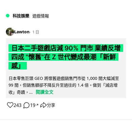
科技娛樂
遊戲情報
Lawton
1 日
日本二手遊戲店減 90% 門市 業績反增
四成 "懷舊"在 Z 世代變成最潮「新鮮
感」
日本零售巨頭 GEO 將懷舊遊戲銷售門市從 1,000 間大幅減至
99 間，但銷售額卻不降反升至過往的 1.4 倍。做到「減店增
閱讀全文
收」奇蹟，...
243
19
分享
↗