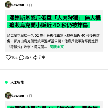
Lawton
1 日
澤連斯基怒斥俄軍「人肉狩獵」 無人機
追殺烏克蘭小販近 40 秒仍被炸傷
烏克蘭克爾松一名 52 歲小販被俄軍無人機追擊近 40 秒後被炸
傷，影片由烏克蘭總統澤連斯基公開。他直斥俄軍對平民進行
閱讀全文
「狩獵式」攻擊，烏克蘭...
102
36
分享
↗
人工智能
Lawton
1 日