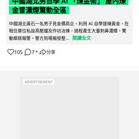
中國湖北男自學 AI 「煉金術」 屋內煉
金冒濃煙驚動全區
中國湖北黃石一名男子見金價高企，利用 AI 自學提煉黃金，在
租住單位私設高壓爐及作坊冶煉，過程產生大量刺鼻濃煙，驚
閱讀全文
動鄰居報警。警方到場揭發整...
105
7
分享
↗
ADVERTISEMENT