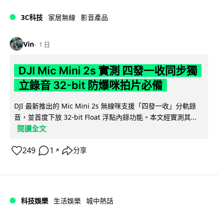
3C科技
家居無線
影音產品
Vin
1 日
DJI Mic Mini 2s 實測 四發一收同步獨
立錄音 32-bit 防爆咪拍片必備
DJI 最新推出的 Mic Mini 2s 無線咪支援「四發一收」分軌錄
音，並首度下放 32-bit Float 浮點內錄功能。本文經實測其...
閱讀全文
249
1
分享
↗
科技娛樂
生活娛樂
城中熱話