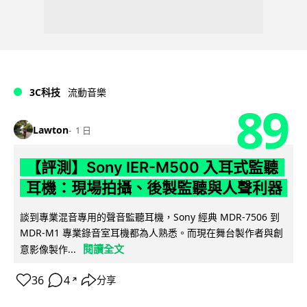
3C科技
流動音樂
89
Lawton
1 日
【評測】Sony IER-M500 入耳式監聽
耳機：現場拍攝、後製監聽與人聲利器
談到專業混音專用的聲音監聽耳機，Sony 經典 MDR-7506 到
MDR-M1 專業錄音室耳機都為人熟悉。而現在舞台製作者與創
閱讀全文
意影像製作...
36
4
分享
↗