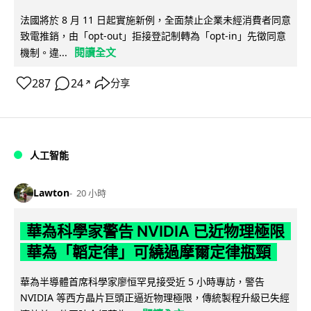
法國將於 8 月 11 日起實施新例，全面禁止企業未經消費者同意
致電推銷，由「opt-out」拒接登記制轉為「opt-in」先徵同意
閱讀全文
機制。違...
287
24
分享
↗
人工智能
Lawton
20 小時
華為科學家警告 NVIDIA 已近物理極限
華為「韜定律」可繞過摩爾定律瓶頸
華為半導體首席科學家廖恒罕見接受近 5 小時專訪，警告
NVIDIA 等西方晶片巨頭正逼近物理極限，傳統製程升級已失經