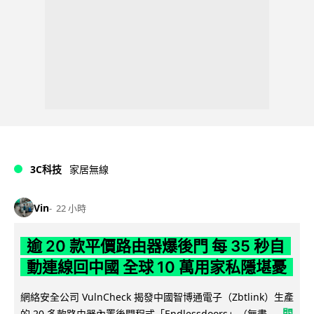
3C科技
家居無線
Vin
22 小時
逾 20 款平價路由器爆後門 每 35 秒自
動連線回中國 全球 10 萬用家私隱堪憂
網絡安全公司 VulnCheck 揭發中國智博通電子（Zbtlink）生產
閱
的 20 多款路由器內置後門程式「Endlessdoors」（無盡...