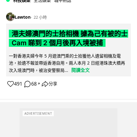
科技娛樂
生活娛樂
城中熱話
Lawton
22 小時
港夫婦澳門的士拾相機 據為己有被的士
Cam 睇到 2 個月後再入境被捕
一對香港夫婦今年 5 月遊澳門乘的士拾獲他人遺留相機及電
池，拾遺不報並帶返香港自用。兩人本月 2 日經港珠澳大橋再
閱讀全文
次入境澳門時，被治安警察局...
491
68
分享
↗
ADVERTISEMENT