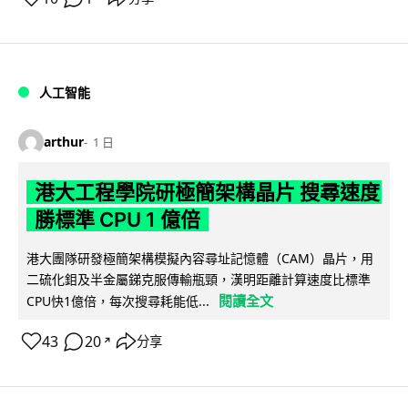
人工智能
arthur
1 日
港大工程學院研極簡架構晶片 搜尋速度
勝標準 CPU 1 億倍
港大團隊研發極簡架構模擬內容尋址記憶體（CAM）晶片，用
二硫化鉬及半金屬銻克服傳輸瓶頸，漢明距離計算速度比標準
閱讀全文
CPU快1億倍，每次搜尋耗能低...
43
20
分享
↗