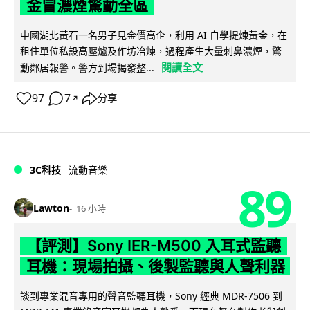
金冒濃煙驚動全區
中國湖北黃石一名男子見金價高企，利用 AI 自學提煉黃金，在
租住單位私設高壓爐及作坊冶煉，過程產生大量刺鼻濃煙，驚
閱讀全文
動鄰居報警。警方到場揭發整...
97
7
分享
↗
3C科技
流動音樂
89
Lawton
16 小時
【評測】Sony IER-M500 入耳式監聽
耳機：現場拍攝、後製監聽與人聲利器
談到專業混音專用的聲音監聽耳機，Sony 經典 MDR-7506 到