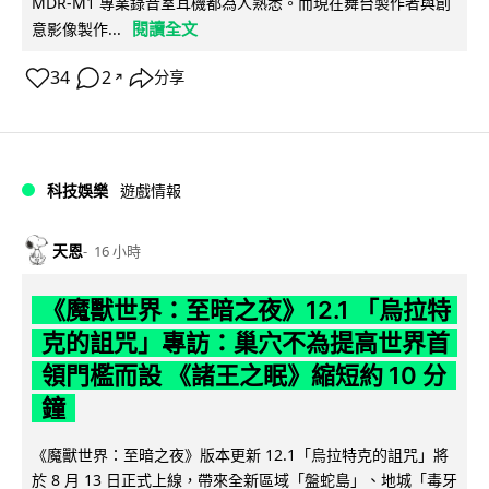
MDR-M1 專業錄音室耳機都為人熟悉。而現在舞台製作者與創
閱讀全文
意影像製作...
34
2
分享
↗
科技娛樂
遊戲情報
天恩
16 小時
《魔獸世界：至暗之夜》12.1 「烏拉特
克的詛咒」專訪：巢穴不為提高世界首
領門檻而設 《諸王之眠》縮短約 10 分
鐘
《魔獸世界：至暗之夜》版本更新 12.1「烏拉特克的詛咒」將
於 8 月 13 日正式上線，帶來全新區域「盤蛇島」、地城「毒牙