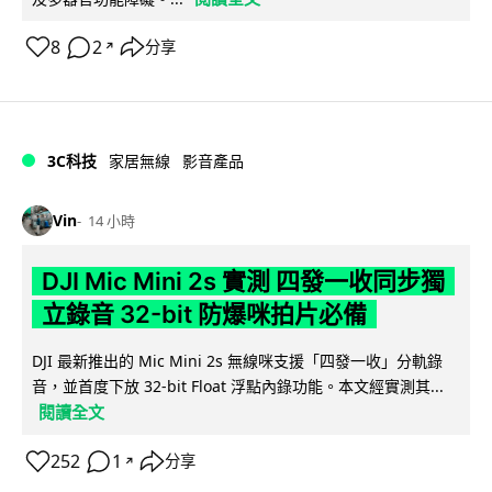
8
2
分享
↗
3C科技
家居無線
影音產品
Vin
14 小時
DJI Mic Mini 2s 實測 四發一收同步獨
立錄音 32-bit 防爆咪拍片必備
DJI 最新推出的 Mic Mini 2s 無線咪支援「四發一收」分軌錄
音，並首度下放 32-bit Float 浮點內錄功能。本文經實測其...
閱讀全文
252
1
分享
↗