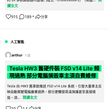
讀全文
915
189
分享
↗
人工智能
arthur
1 日
Tesla HW3 舊硬件裝 FSD v14 Lite 頻
現過熱 部分電腦損毀車主須自費維修
Tesla 向 HW3 舊車款推送 FSD v14 Lite 系統，引發大量車主反
映自動駕駛電腦嚴重過熱，部分更觸發高溫保護甚至直接燒
閱讀全文
毀，須...
10
1
分享
↗