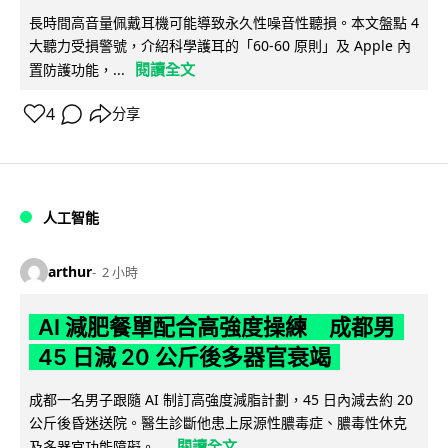
長時間高音量佩戴耳機可能導致永久性噪音性聽損。本文盤點 4
大聽力受損警號，介紹科學護耳的「60-60 原則」及 Apple 內
閱讀全文
置防護功能，...
4
分享
人工智能
arthur
2 小時
AI 減肥餐單配合高強度操練 成都男
45 日減 20 公斤後多器官衰竭
成都一名男子跟隨 AI 制訂高強度減脂計劃，45 日內減去約 20
公斤後昏迷送院。醫生診斷他患上尿源性膿毒症、膿毒性休克
閱讀全文
及多器官功能障礙。...