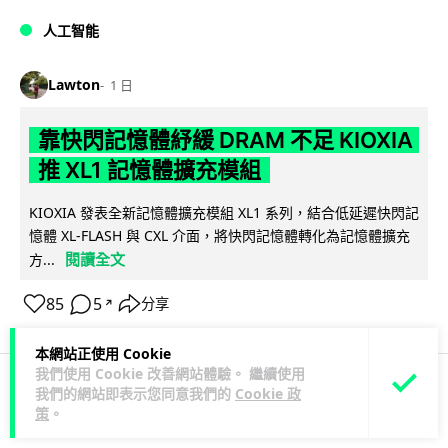
人工智能
Lawton
1 日
靠快閃記憶體紓緩 DRAM 不足 KIOXIA
推 XL1 記憶體擴充模組
KIOXIA 發表全新記憶體擴充模組 XL1 系列，結合低延遲快閃記
憶體 XL-FLASH 與 CXL 介面，將快閃記憶體轉化為記憶體擴充
閱讀全文
方...
85
5
分享
↗
本網站正使用 Cookie
我們使用 Cookie 改善網站體驗。 繼續使用
我們的網站即表示您同意我們的
Cookie 政
商業科技
資訊保安
策
。