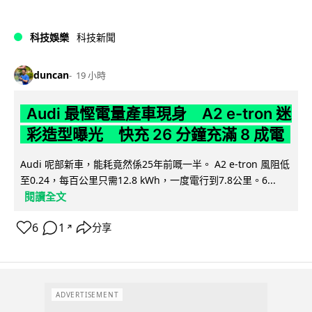
科技娛樂
科技新聞
duncan
19 小時
Audi 最慳電量產車現身 A2 e-tron 迷
彩造型曝光 快充 26 分鐘充滿 8 成電
Audi 呢部新車，能耗竟然係25年前嘅一半。 A2 e-tron 風阻低
至0.24，每百公里只需12.8 kWh，一度電行到7.8公里。6...
閱讀全文
6
1
分享
↗
ADVERTISEMENT