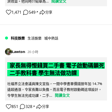
閱讀全文
濟效益。他同時介紹華為...
1,471
549
分享
↗
科技娛樂
生活娛樂
城中熱話
Lawton
20 小時
家長無得慳錢買二手書 電子啟動碼鎖死
二手教科書 學生無法做功課
社福界立法會議員陳文宜指，一間中學書單價錢按年加 14.7%
遠超通漲，令家長難以負擔。而且電子教材啟動碼這項設計，
閱讀全文
令學生無法完成功課，二手...
851
328
分享
↗