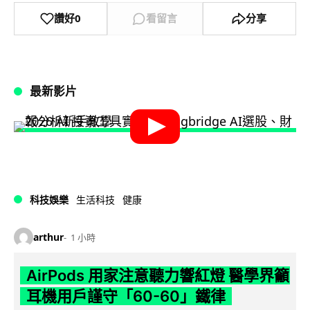
讚好
0
看留言
分享
最新影片
科技娛樂
生活科技
健康
arthur
1 小時
AirPods 用家注意聽力響紅燈 醫學界籲
耳機用戶謹守「60-60」鐵律