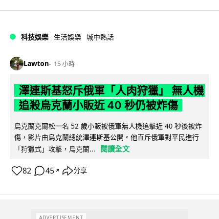
科技娛樂
生活娛樂
城中熱話
Lawton
15 小時
澤連斯基怒斥俄軍「人肉狩獵」 無人機
追殺烏克蘭小販近 40 秒仍被炸傷
烏克蘭克爾松一名 52 歲小販被俄軍無人機追擊近 40 秒後被炸
傷，影片由烏克蘭總統澤連斯基公開。他直斥俄軍對平民進行
閱讀全文
「狩獵式」攻擊，烏克蘭...
82
45
分享
↗
ADVERTISEMENT