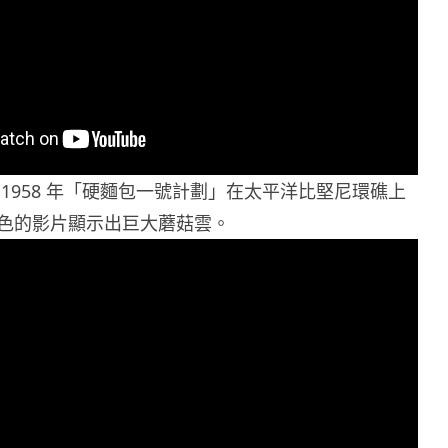
1958 年「硬麵包一號計劃」在太平洋比堅尼環礁上
色的影片顯示出巨大蘑菇雲。