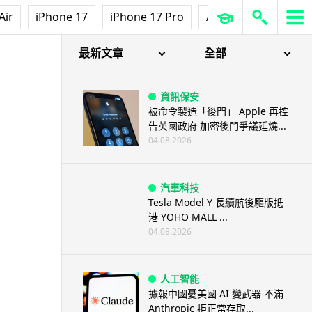
Air
iPhone 17
iPhone 17 Pro
AirPods Pro 3
Ap
最新文章
全部
資訊保安
被命令製造「後門」 Apple 再控
告英國政府 加密後門爭議延燒...
04.08.2026
汽車科技
Tesla Model Y 長續航後驅版抵
港 YOHO MALL ...
04.08.2026
人工智能
據報中國憂美國 AI 變武器 不滿
Anthropic 拒正常存取...