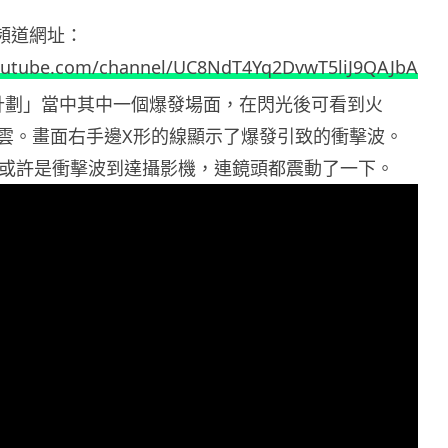
be 頻道網址：
outube.com/channel/UC8NdT4Yq2DvwT5liJ9QAJbA
茶壺計劃」當中其中一個爆發場面，在閃光後可看到火
雲。畫面右手邊X形的線顯示了爆發引致的衝擊波。
右或許是衝擊波到達攝影機，連鏡頭都震動了一下。