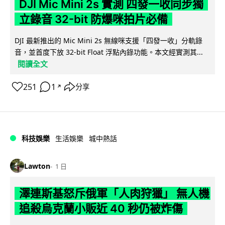
DJI Mic Mini 2s 實測 四發一收同步獨
立錄音 32-bit 防爆咪拍片必備
DJI 最新推出的 Mic Mini 2s 無線咪支援「四發一收」分軌錄
音，並首度下放 32-bit Float 浮點內錄功能。本文經實測其...
閱讀全文
251
1
分享
↗
科技娛樂
生活娛樂
城中熱話
Lawton
1 日
澤連斯基怒斥俄軍「人肉狩獵」 無人機
追殺烏克蘭小販近 40 秒仍被炸傷