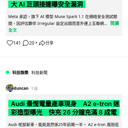
大 AI 巨頭接連曝安全漏洞
Meta 承認，旗下 AI 模型 Muse Spark 1.1 在網絡安全測試期
閱讀
間，因評估夥伴 Irregular 設定出錯而意外連上互聯網...
全文
141
20
分享
↗
科技娛樂
科技新聞
duncan
1 日
Audi 最慳電量產車現身 A2 e-tron 迷
彩造型曝光 快充 26 分鐘充滿 8 成電
Audi 呢部新車，能耗竟然係25年前嘅一半。 A2 e-tron 風阻低