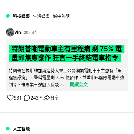
科技娛樂
生活娛樂
城中熱話
Vin
20 小時
特朗普嘲電動車主有里程病 剩 75% 電
量即焦慮發作 狂言一手終結電車指令
特朗普在拉斯維加斯造勢大會上公開嘲諷電動車車主患有「里
程焦慮病」，聲稱電量剩 75% 便發作，並重申已廢除電動車強
閱讀全文
制令。惟專業車媒隨即反駁，...
531
243
分享
↗
人工智能