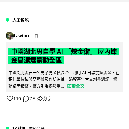
人工智能
Lawton
1 日
中國湖北男自學 AI 「煉金術」 屋內煉
金冒濃煙驚動全區
中國湖北黃石一名男子見金價高企，利用 AI 自學提煉黃金，在
租住單位私設高壓爐及作坊冶煉，過程產生大量刺鼻濃煙，驚
閱讀全文
動鄰居報警。警方到場揭發整...
110
7
分享
↗
3C科技
流動音樂