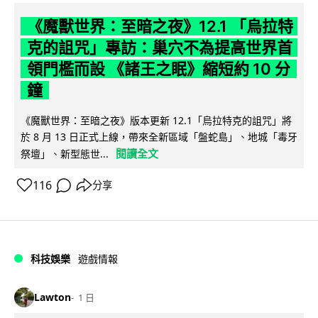
《魔獸世界：至暗之夜》12.1 「烏拉特
克的詛咒」專訪：巢穴不為提高世界首
領門檻而設 《諸王之眠》縮短約 10 分
鐘
《魔獸世界：至暗之夜》版本更新 12.1「烏拉特克的詛咒」將
於 8 月 13 日正式上線，帶來全新區域「盤蛇島」、地城「毒牙
閱讀全文
祭壇」、新型態世...
116
分享
科技娛樂
遊戲情報
Lawton
1 日