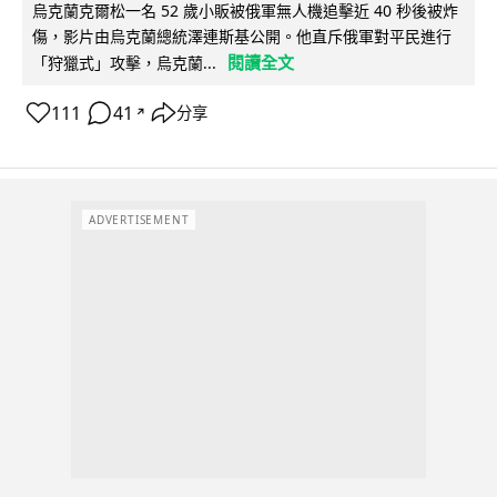
烏克蘭克爾松一名 52 歲小販被俄軍無人機追擊近 40 秒後被炸
傷，影片由烏克蘭總統澤連斯基公開。他直斥俄軍對平民進行
閱讀全文
「狩獵式」攻擊，烏克蘭...
111
41
分享
↗
ADVERTISEMENT