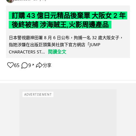
訂購 43 億日元精品後棄單 大阪女 2 年
後終被捕 涉海賊王,火影周邊產品
日本警視廳神田署 8 月 6 日公布，拘捕一名 32 歲大阪女子，
指她涉嫌在出版巨頭集英社旗下官方網店「JUMP
閱讀全文
CHARACTERS ST...
65
9
分享
↗
ADVERTISEMENT