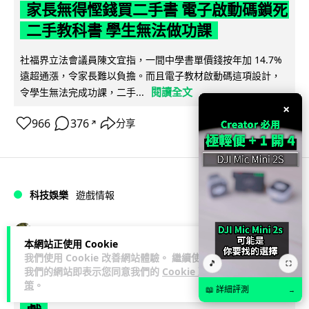
家長無得慳錢買二手書 電子啟動碼鎖死
二手教科書 學生無法做功課
社福界立法會議員陳文宜指，一間中學書單價錢按年加 14.7%
遠超通漲，令家長難以負擔。而且電子教材啟動碼這項設計，
閱讀全文
令學生無法完成功課，二手...
×
966
376
分享
↗
科技娛樂
遊戲情報
Lawton
1 日
本網站正使用 Cookie
我們使用 Cookie 改善網站體驗。 繼續使用
🎵
⛶
PlayStation 確認停產實體光碟 包裝印
我們的網站即表示您同意我們的
Cookie 政
策
。
出重要通告 2028 年 1 月後不出光碟遊
📖 詳細評測
→