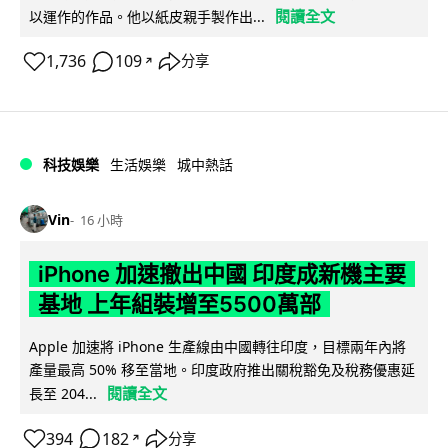
閱讀全文
以運作的作品。他以紙皮親手製作出...
1,736
109
分享
↗
科技娛樂
生活娛樂
城中熱話
Vin
16 小時
iPhone 加速撤出中國 印度成新機主要
基地 上年組裝增至5500萬部
Apple 加速將 iPhone 生產線由中國轉往印度，目標兩年內將
產量最高 50% 移至當地。印度政府推出關稅豁免及稅務優惠延
閱讀全文
長至 204...
394
182
分享
↗