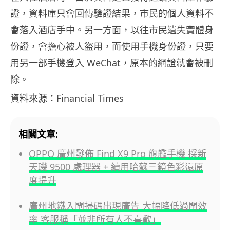
證，資料庫只會回傳驗證結果，市民的個人資料不
會落入酒店手中。另一方面，以往市民遺失實體身
份證，會擔心被人盜用，而使用手機身份證，只要
用另一部手機登入 WeChat，原本的網證就會被刪
除。
資料來源：Financial Times
相關文章:
OPPO 廣州發佈 Find X9 Pro 旗艦手機 採新
天璣 9500 處理器 + 續用哈蘇三鏡色彩還原
度提升
廣州地鐵入閘掃碼出現廣告 大幅降低過閘效
率 客服稱「並非所有人不喜歡」