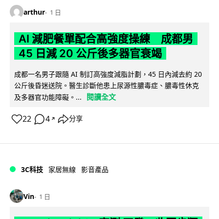
arthur
1 日
AI 減肥餐單配合高強度操練 成都男
45 日減 20 公斤後多器官衰竭
成都一名男子跟隨 AI 制訂高強度減脂計劃，45 日內減去約 20
公斤後昏迷送院。醫生診斷他患上尿源性膿毒症、膿毒性休克
閱讀全文
及多器官功能障礙。...
22
4
分享
↗
3C科技
家居無線
影音產品
Vin
1 日