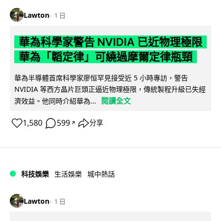
Lawton
1 日
華為科學家警告 NVIDIA 已近物理極限
華為「韜定律」可繞過摩爾定律瓶頸
華為半導體首席科學家廖恒罕見接受近 5 小時專訪，警告
NVIDIA 等西方晶片巨頭正逼近物理極限，傳統製程升級已失經
閱讀全文
濟效益。他同時介紹華為...
1,580
599
分享
↗
科技娛樂
生活娛樂
城中熱話
Lawton
1 日