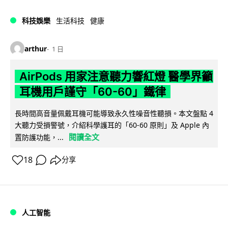
科技娛樂
生活科技
健康
arthur
1 日
AirPods 用家注意聽力響紅燈 醫學界籲
耳機用戶謹守「60-60」鐵律
長時間高音量佩戴耳機可能導致永久性噪音性聽損。本文盤點 4
大聽力受損警號，介紹科學護耳的「60-60 原則」及 Apple 內
閱讀全文
置防護功能，...
18
分享
人工智能