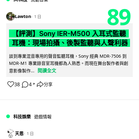
89
Lawton
1 日
【評測】Sony IER-M500 入耳式監聽
耳機：現場拍攝、後製監聽與人聲利器
談到專業混音專用的聲音監聽耳機，Sony 經典 MDR-7506 到
MDR-M1 專業錄音室耳機都為人熟悉。而現在舞台製作者與創
閱讀全文
意影像製作...
38
4
分享
↗
科技娛樂
遊戲情報
天恩
1 日