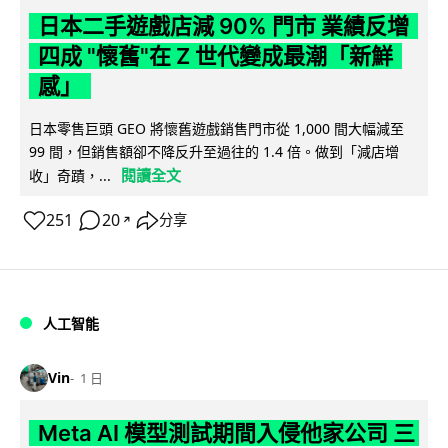
日本二手遊戲店減 90% 門市 業績反增
四成 "懷舊"在 Z 世代變成最潮「新鮮
感」
日本零售巨頭 GEO 將懷舊遊戲銷售門市從 1,000 間大幅減至
99 間，但銷售額卻不降反升至過往的 1.4 倍。做到「減店增
閱讀全文
收」奇蹟，...
251
20
分享
↗
人工智能
Vin
1 日
Meta AI 模型測試期間入侵他家公司 三