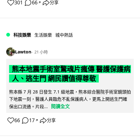
301
66
分享
↗
科技娛樂
生活娛樂
城中熱話
Lawton
21 小時
熊本地震手術室驚魂片瘋傳 醫護保護病
人、逃生門 網民讚值得尊敬
熊本縣 7 月 28 日發生 7.1 級地震，熊本綜合醫院手術室鏡頭拍
下地震一刻，醫護人員臨危不亂保護病人，更馬上開逃生門確
閱讀全文
保出口流通。片段...
66
17
分享
↗