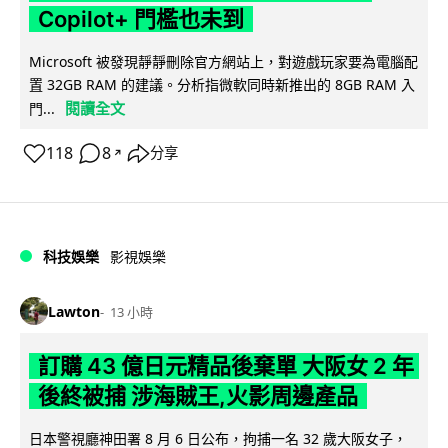
Copilot+ 門檻也未到
Microsoft 被發現靜靜刪除官方網站上，對遊戲玩家要為電腦配
置 32GB RAM 的建議。分析指微軟同時新推出的 8GB RAM 入
閱讀全文
門...
118
8
分享
↗
科技娛樂
影視娛樂
Lawton
13 小時
訂購 43 億日元精品後棄單 大阪女 2 年
後終被捕 涉海賊王,火影周邊產品
日本警視廳神田署 8 月 6 日公布，拘捕一名 32 歲大阪女子，