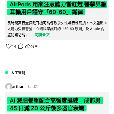
AirPods 用家注意聽力響紅燈 醫學界籲
耳機用戶謹守「60-60」鐵律
長時間高音量佩戴耳機可能導致永久性噪音性聽損。本文盤點 4
大聽力受損警號，介紹科學護耳的「60-60 原則」及 Apple 內
閱讀全文
置防護功能，...
14
分享
人工智能
arthur
18 小時
AI 減肥餐單配合高強度操練 成都男
45 日減 20 公斤後多器官衰竭