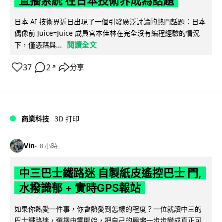
直播系統 在日本技術界成為話題
日本 AI 技術界近日出現了一個引發廣泛討論的熱門話題：日本
偶像前 Juice=Juice 成員宮本佳林在完全沒有編程經驗的情況
閱讀全文
下，僅憑藉與...
37
2
分享
↗
商業科技
3D 打印
Vin
8 小時
中三巴士鐵路迷 自製紙皮遙控巴士 門,
水撥識郁 + 實時GPS報站
如果你熱愛一件事，你會熱愛到怎樣的程度？一位就讀中三的
巴士鐵路迷，選擇由零開始，把自己的興趣一步步變成真正可