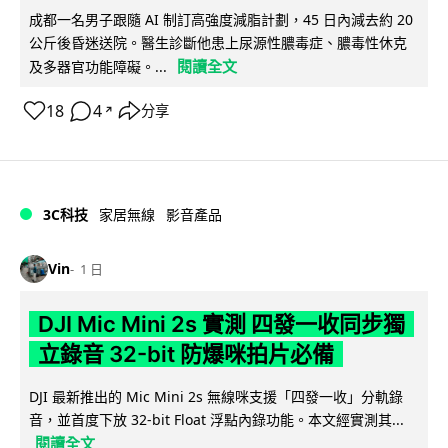
成都一名男子跟隨 AI 制訂高強度減脂計劃，45 日內減去約 20
公斤後昏迷送院。醫生診斷他患上尿源性膿毒症、膿毒性休克
閱讀全文
及多器官功能障礙。...
18
4
分享
↗
3C科技
家居無線
影音產品
Vin
1 日
DJI Mic Mini 2s 實測 四發一收同步獨
立錄音 32-bit 防爆咪拍片必備
DJI 最新推出的 Mic Mini 2s 無線咪支援「四發一收」分軌錄
音，並首度下放 32-bit Float 浮點內錄功能。本文經實測其...
閱讀全文