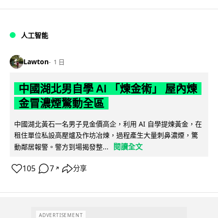
人工智能
Lawton
1 日
中國湖北男自學 AI 「煉金術」 屋內煉
金冒濃煙驚動全區
中國湖北黃石一名男子見金價高企，利用 AI 自學提煉黃金，在
租住單位私設高壓爐及作坊冶煉，過程產生大量刺鼻濃煙，驚
閱讀全文
動鄰居報警。警方到場揭發整...
105
7
分享
↗
ADVERTISEMENT