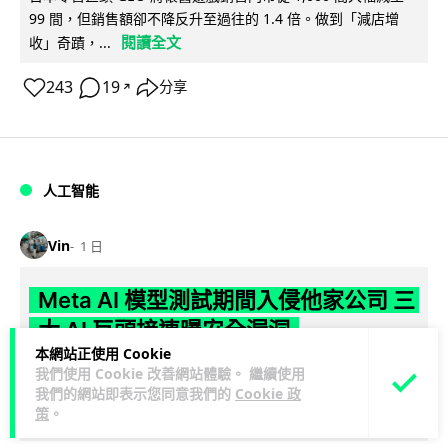
99 間，但銷售額卻不降反升至過往的 1.4 倍。做到「減店增
閱讀全文
收」奇蹟，...
243
19
分享
↗
人工智能
Vin
1 日
Meta AI 模型測試期間入侵他家公司 三
大 AI 巨頭接連曝安全漏洞
本網站正使用 Cookie
Meta 承認，旗下 AI 模型 Muse Spark 1.1 在網絡安全測試期
我們使用 Cookie 改善網站體驗。 繼續使用
我們的網站即表示您同意我們的
Cookie 政
閱讀
間，因評估夥伴 Irregular 設定出錯而意外連上互聯網...
策
。
全文