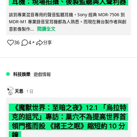
耳機：現場拍攝、後製監聽與人聲利器
談到專業混音專用的聲音監聽耳機，Sony 經典 MDR-7506 到
MDR-M1 專業錄音室耳機都為人熟悉。而現在舞台製作者與創
閱讀全文
意影像製作...
36
4
分享
↗
科技娛樂
遊戲情報
天恩
1 日
《魔獸世界：至暗之夜》12.1 「烏拉特
克的詛咒」專訪：巢穴不為提高世界首
領門檻而設 《諸王之眠》縮短約 10 分
鐘