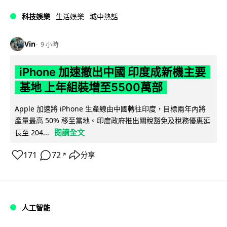
科技娛樂
生活娛樂
城中熱話
Vin
9 小時
iPhone 加速撤出中國 印度成新機主要
基地 上年組裝增至5500萬部
Apple 加速將 iPhone 生產線由中國轉往印度，目標兩年內將
產量最高 50% 移至當地。印度政府推出關稅豁免及稅務優惠延
閱讀全文
長至 204...
171
72
分享
↗
人工智能