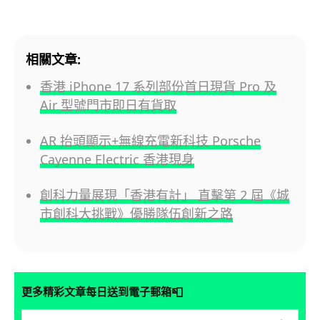
相關文章:
香港 iPhone 17 系列部份首日現貨 Pro 及
Air 型號門市即日有貨取
AR 抬頭顯示+無線充電新科技 Porsche
Cayenne Electric 香港現身
創科力量展現「香港有計」 直擊第 2 屆《城
市創科大挑戰》優勝隊伍創新之路
📮
更多精彩文章每日送到電子郵箱