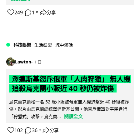
249
1
分享
↗
科技娛樂
生活娛樂
城中熱話
Lawton
1 日
澤連斯基怒斥俄軍「人肉狩獵」 無人機
追殺烏克蘭小販近 40 秒仍被炸傷
烏克蘭克爾松一名 52 歲小販被俄軍無人機追擊近 40 秒後被炸
傷，影片由烏克蘭總統澤連斯基公開。他直斥俄軍對平民進行
閱讀全文
「狩獵式」攻擊，烏克蘭...
102
36
分享
↗