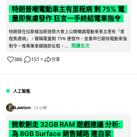
特朗普嘲電動車主有里程病 剩 75% 電
量即焦慮發作 狂言一手終結電車指令
特朗普在拉斯維加斯造勢大會上公開嘲諷電動車車主患有「里
程焦慮病」，聲稱電量剩 75% 便發作，並重申已廢除電動車強
閱讀全文
制令。惟專業車媒隨即反駁，...
386
151
分享
↗
人工智能
Lawton
13 小時
微軟刪走 32GB RAM 遊戲建議 分析:
為 8GB Surface 銷售鋪路 連自家