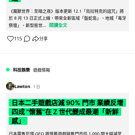
《魔獸世界：至暗之夜》版本更新 12.1「烏拉特克的詛咒」將
於 8 月 13 日正式上線，帶來全新區域「盤蛇島」、地城「毒牙
閱讀全文
祭壇」、新型態世...
115
分享
科技娛樂
遊戲情報
Lawton
1 日
日本二手遊戲店減 90% 門市 業績反增
四成 "懷舊"在 Z 世代變成最潮「新鮮
感」
日本零售巨頭 GEO 將懷舊遊戲銷售門市從 1,000 間大幅減至