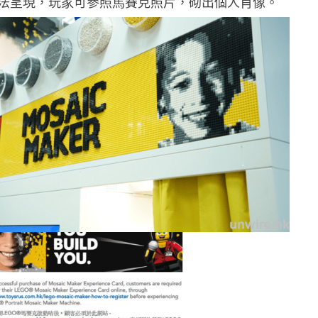
法呈現，玩家可參照馬賽克照片，砌出個人肖像。