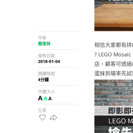
作者
雞蛋妹
相信大家都有拼
? LEGO Mo
發佈日期
2018-01-04
店，顧客可透過LE
蛋妹到場率先試玩這
閱讀時間
4分鐘
字體大小
A
A
A
分享