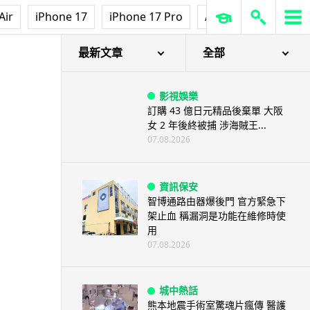
Air
iPhone 17
iPhone 17 Pro
AirPods Pro 3
Ap
20 小時 + 4G 隨時上網
最新文章
全部
影視娛樂
訂購 43 億日元精品後棄單 大阪
女 2 年後終被捕 涉海賊王...
07.08.2026
資訊保安
智博通路由器爆後門 官方緊急下
架止血 稱漏洞是功能在維修時使
用
07.08.2026
城中熱話
熊本地震手術室驚魂片瘋傳 醫護