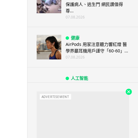
保護病人、逃生門 網民讚值得
尊...
07.08.2026
健康
AirPods 用家注意聽力響紅燈 醫
學界籲耳機用戶謹守「60-60」...
07.08.2026
人工智能
AI 減肥餐單配合高強度操練 成
都男 45 日減 20 公斤後多器官
衰...
ADVERTISEMENT
07.08.2026
影音產品
DJI Mic Mini 2s 實測 四發一收
同步獨立錄音 32-bi...