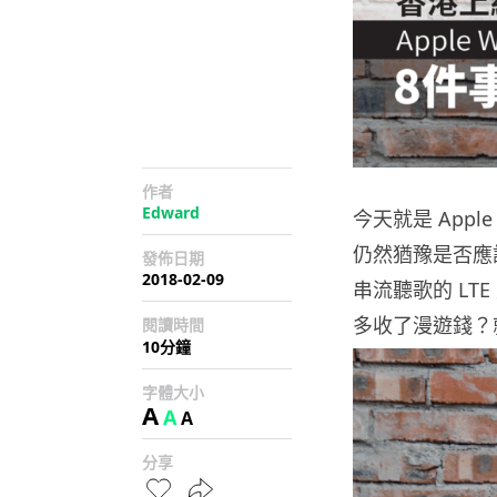
作者
Edward
今天就是 Apple
仍然猶豫是否應該多
發佈日期
2018-02-09
串流聽歌的 LT
多收了漫遊錢？就
閱讀時間
10分鐘
字體大小
A
A
A
分享