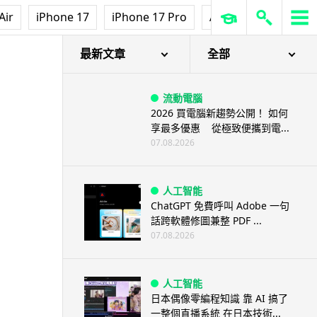
Air
iPhone 17
iPhone 17 Pro
AirPods Pro 3
Ap
最新文章
全部
流動電腦
2026 買電腦新趨勢公開！ 如何
享最多優惠 從極致便攜到電...
07.08.2026
人工智能
ChatGPT 免費呼叫 Adobe 一句
話跨軟體修圖兼整 PDF ...
07.08.2026
人工智能
日本偶像零編程知識 靠 AI 搞了
一整個直播系統 在日本技術...