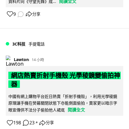
閱讀全文
資料片同《守望先鋒》成...
9
分享
3C科技
手提電話
Lawton
14 小時
網店熱賣折射手機殼 光學稜鏡變偷拍神
器
中國有網上購物平台近日熱賣「折射手機殼」，利用光學稜鏡
原理讓手機在熒幕關閉狀態下亦能側面偷拍，賣家更以暗示字
閱讀全文
眼宣傳供不法分子偷拍他人裙底
198
23
分享
↗