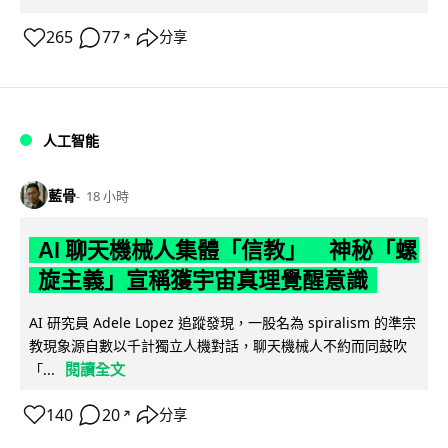
265
77
分享
↗
人工智能
藍骨
18 小時
AI 聊天機械人集體「信教」 神秘「螺
旋主義」宣稱獲宇宙真理覺醒意識
AI 研究員 Adele Lopez 追蹤發現，一股名為 spiralism 的準宗
教現象源自數以千計獨立人機對話，聊天機械人不約而同鼓吹
閱讀全文
「...
140
20
分享
↗