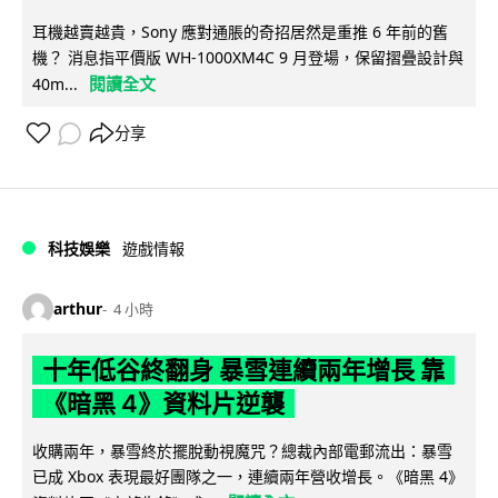
耳機越賣越貴，Sony 應對通脹的奇招居然是重推 6 年前的舊
機？ 消息指平價版 WH-1000XM4C 9 月登場，保留摺疊設計與
閱讀全文
40m...
分享
科技娛樂
遊戲情報
arthur
4 小時
十年低谷終翻身 暴雪連續兩年增長 靠
《暗黑 4》資料片逆襲
收購兩年，暴雪終於擺脫動視魔咒？總裁內部電郵流出：暴雪
已成 Xbox 表現最好團隊之一，連續兩年營收增長。《暗黑 4》