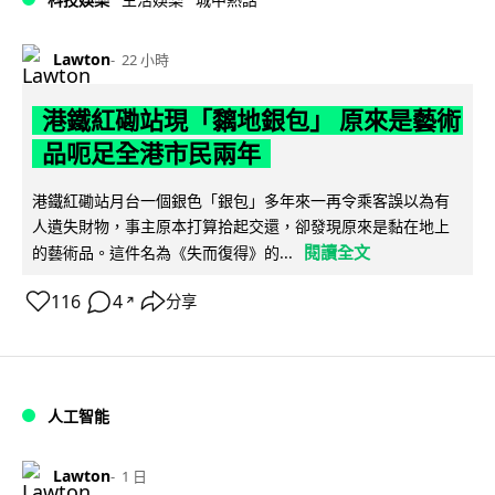
Lawton
22 小時
港鐵紅磡站現「黐地銀包」 原來是藝術
品呃足全港市民兩年
港鐵紅磡站月台一個銀色「銀包」多年來一再令乘客誤以為有
人遺失財物，事主原本打算拾起交還，卻發現原來是黏在地上
閱讀全文
的藝術品。這件名為《失而復得》的...
116
4
分享
↗
人工智能
Lawton
1 日