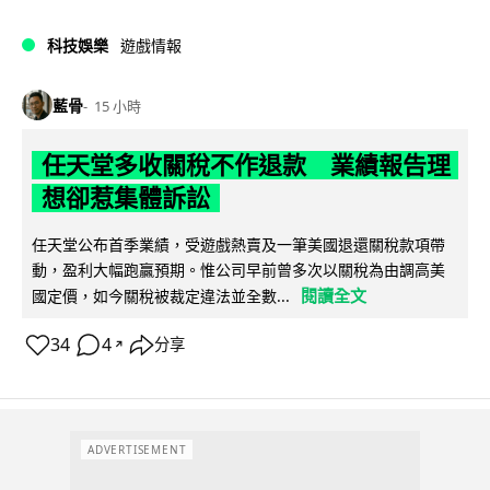
科技娛樂
遊戲情報
藍骨
15 小時
任天堂多收關稅不作退款 業績報告理
想卻惹集體訴訟
任天堂公布首季業績，受遊戲熱賣及一筆美國退還關稅款項帶
動，盈利大幅跑贏預期。惟公司早前曾多次以關稅為由調高美
閱讀全文
國定價，如今關稅被裁定違法並全數...
34
4
分享
↗
ADVERTISEMENT