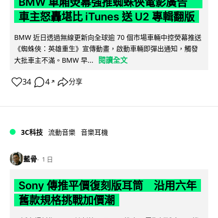
BMW 車廂熒幕強推蜘蛛俠電影廣告
車主怒轟堪比 iTunes 送 U2 專輯翻版
BMW 近日透過無線更新向全球逾 70 個市場車輛中控熒幕推送
《蜘蛛俠：英雄重生》宣傳動畫，啟動車輛即彈出通知，觸發
閱讀全文
大批車主不滿。BMW 早...
34
4
分享
↗
3C科技
流動音樂
音樂耳機
藍骨
1 日
Sony 傳推平價復刻版耳筒 沿用六年
舊款規格挑戰加價潮