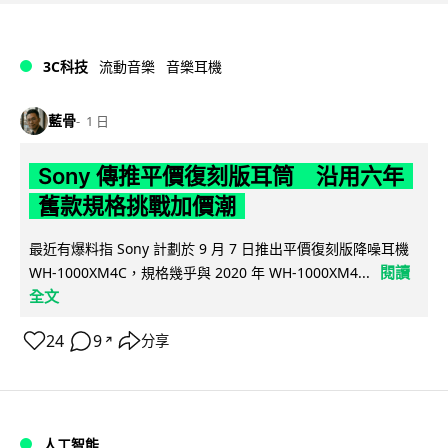
3C科技
流動音樂
音樂耳機
藍骨
1 日
Sony 傳推平價復刻版耳筒 沿用六年
舊款規格挑戰加價潮
最近有爆料指 Sony 計劃於 9 月 7 日推出平價復刻版降噪耳機
閱讀
WH-1000XM4C，規格幾乎與 2020 年 WH-1000XM4...
全文
24
9
分享
↗
人工智能