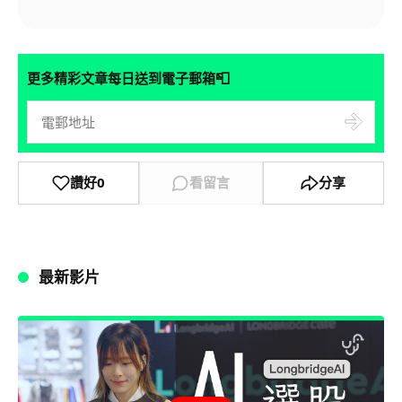
📮
更多精彩文章每日送到電子郵箱
讚好
0
看留言
分享
最新影片