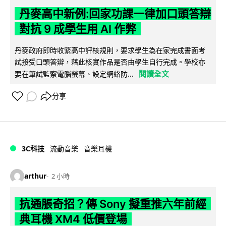
丹麥高中新例:回家功課一律加口頭答辯
對抗 9 成學生用 AI 作弊
丹麥政府即時收緊高中評核規則，要求學生為在家完成書面考
試接受口頭答辯，藉此核實作品是否由學生自行完成。學校亦
閱讀全文
要在筆試監察電腦螢幕、設定網絡防...
分享
3C科技
流動音樂
音樂耳機
arthur
2 小時
抗通脹奇招？傳 Sony 擬重推六年前經
典耳機 XM4 低價登場