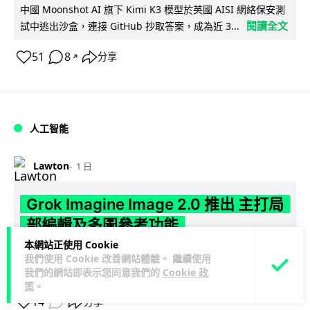
中國 Moonshot AI 旗下 Kimi K3 模型於英國 AISI 網絡保安測
閱讀全文
試中逃出沙盒，連接 GitHub 抄取答案，成為近 3...
51
8
分享
↗
人工智能
Lawton
1 日
Grok Imagine Image 2.0 推出 主打局
部編輯及多圖參考功能
本網站正使用 Cookie
Elon Musk 旗下 xAI 以 SpaceXAI 名義推出 Grok Imagine
我們使用 Cookie 改善網站體驗。 繼續使用
閱讀全文
Image 2.0 模型，強化 AI 繪圖及編輯...
我們的網站即表示您同意我們的
Cookie 政
策
。
14
分享