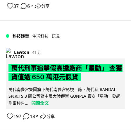
37
6
分享
↗
科技娛樂
生活科技
玩具
Lawton
41 分
萬代刑事追擊假高達廠商「星動」 查獲
貨值逾 650 萬港元假貨
萬代南夢宮集團旗下萬代南夢宮影視工廠、萬代及 BANDAI
SPIRITS 3 間公司對中國大陸假冒 GUNPLA 廠商「星動」發起
閱讀全文
刑事控告...
197
18
分享
↗