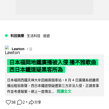
科技娛樂
生活科技
旅遊
Lawton
1 日
日本福岡地鐵廣播被入侵 播不雅歌曲
西日本鐵道疑黑客所為
日本福岡西鐵天神大牟田線兩個車站，8 月 4 日廣播系統離奇
播出粗俗歌聲，西日本鐵道懷疑遭第三方非法入侵，正調查事
閱讀全文
件並考慮報案。網上一度傳言...
38
2
分享
↗