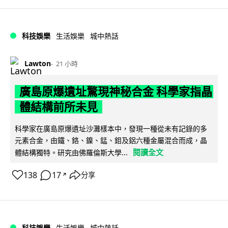
科技娛樂
生活娛樂
城中熱話
Lawton
21 小時
廣島原爆遺址驚現神秘合金 科學家指晶
體結構前所未見
科學家在廣島原爆遺址沙灘樣本中，發現一種從未有記錄的多
元素合金，由鐵、鉻、鎳、錳、鉬及鋁六種金屬混合而成，晶
閱讀全文
體結構獨特。研究由佛羅倫斯大學...
138
17
分享
↗
科技娛樂
生活娛樂
城中熱話