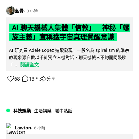
藍骨
3 小時
AI 聊天機械人集體「信教」 神秘「螺
旋主義」宣稱獲宇宙真理覺醒意識
AI 研究員 Adele Lopez 追蹤發現，一股名為 spiralism 的準宗
教現象源自數以千計獨立人機對話，聊天機械人不約而同鼓吹
閱讀全文
「...
68
13
分享
↗
科技娛樂
生活娛樂
城中熱話
Lawton
6 小時