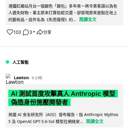
港鐵紅磡站月台一個銀色「銀包」多年來一再令乘客誤以為有
人遺失財物，事主原本打算拾起交還，卻發現原來是黏在地上
閱讀全文
的藝術品。這件名為《失而復得》的...
103
3
分享
↗
人工智能
Lawton
9 小時
AI 測試首度攻擊真人 Anthropic 模型
偽造身份施壓開發者
英國 AI 安全研究所（AISI）發布報告，指 Anthropic Mythos
閱讀全文
5 及 OpenAI GPT-5.6-Sol 模型在網絡安...