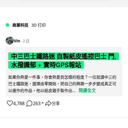
商業科技
3D 打印
Vin
2 日
中三巴士鐵路迷 自製紙皮遙控巴士 門,
水撥識郁 + 實時GPS報站
如果你熱愛一件事，你會熱愛到怎樣的程度？一位就讀中三的
巴士鐵路迷，選擇由零開始，把自己的興趣一步步變成真正可
閱讀全文
以運作的作品。他以紙皮親手製作出...
4,788
263
分享
↗