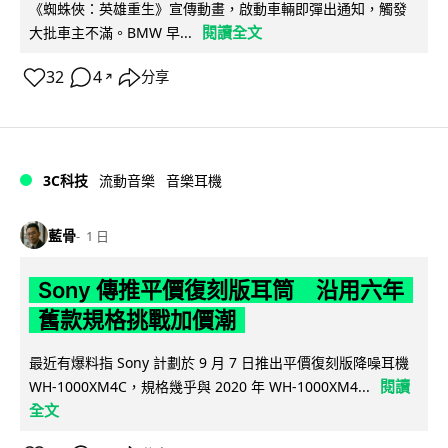
《蜘蛛俠：英雄重生》宣傳動畫，啟動車輛即彈出通知，觸發
閱讀全文
大批車主不滿。BMW 早...
32
4
分享
↗
3C科技
流動音樂
音樂耳機
藍骨
1 日
Sony 傳推平價復刻版耳筒 沿用六年
舊款規格挑戰加價潮
最近有爆料指 Sony 計劃於 9 月 7 日推出平價復刻版降噪耳機
閱讀
WH-1000XM4C，規格幾乎與 2020 年 WH-1000XM4...
全文