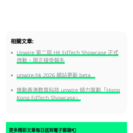
相關文章:
Unwire 第二屆 HK EdTech Showcase 正式
啓動，現正接受報名
unwire.hk 2026 網站更新 beta
推動香港教育科技 unwire 傾力策劃「Hong
Kong EdTech Showcase」
📮
更多精彩文章每日送到電子郵箱