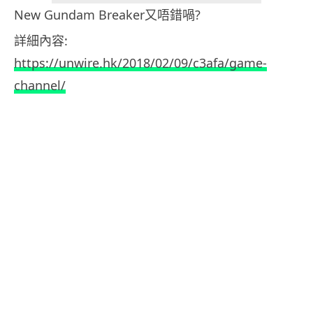
New Gundam Breaker又唔錯喎?
詳細內容:
https://unwire.hk/2018/02/09/c3afa/game-
channel/