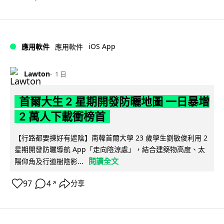
iOS App
應用軟件
應用軟件
Lawton
1 日
首爾大生 2 星期開發防曬地圖 一日暴增
2 萬人下載衝榜首
【行路都要揀好有遮陰】南韓首爾大學 23 歲學生劉敏俊利用 2
星期開發防曬導航 App「走向陰涼處」，結合建築物高度、太
閱讀全文
陽仰角及行道樹陰影...
97
4
分享
↗