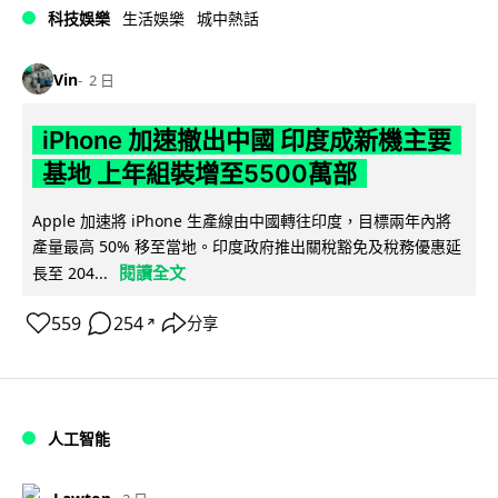
科技娛樂
生活娛樂
城中熱話
Vin
2 日
iPhone 加速撤出中國 印度成新機主要
基地 上年組裝增至5500萬部
Apple 加速將 iPhone 生產線由中國轉往印度，目標兩年內將
產量最高 50% 移至當地。印度政府推出關稅豁免及稅務優惠延
閱讀全文
長至 204...
559
254
分享
↗
人工智能