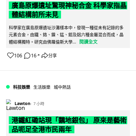
廣島原爆遺址驚現神秘合金 科學家指晶
體結構前所未見
科學家在廣島原爆遺址沙灘樣本中，發現一種從未有記錄的多
元素合金，由鐵、鉻、鎳、錳、鉬及鋁六種金屬混合而成，晶
閱讀全文
體結構獨特。研究由佛羅倫斯大學...
106
16
分享
↗
科技娛樂
生活娛樂
城中熱話
Lawton
7 小時
港鐵紅磡站現「黐地銀包」 原來是藝術
品呃足全港市民兩年