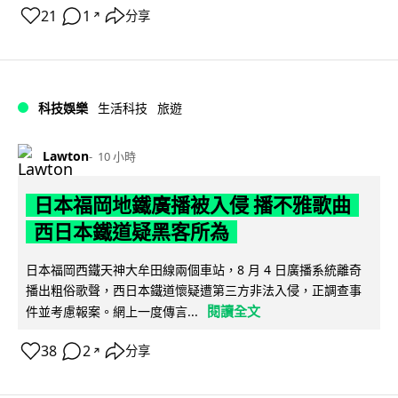
21
1
分享
↗
科技娛樂
生活科技
旅遊
Lawton
10 小時
日本福岡地鐵廣播被入侵 播不雅歌曲
西日本鐵道疑黑客所為
日本福岡西鐵天神大牟田線兩個車站，8 月 4 日廣播系統離奇
播出粗俗歌聲，西日本鐵道懷疑遭第三方非法入侵，正調查事
閱讀全文
件並考慮報案。網上一度傳言...
38
2
分享
↗