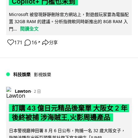
Copilot+ 門檻也未到
Microsoft 被發現靜靜刪除官方網站上，對遊戲玩家要為電腦配
置 32GB RAM 的建議。分析指微軟同時新推出的 8GB RAM 入
閱讀全文
門...
171
16
分享
↗
科技娛樂
影視娛樂
Lawton
2 日
訂購 43 億日元精品後棄單 大阪女 2 年
後終被捕 涉海賊王,火影周邊產品
日本警視廳神田署 8 月 6 日公布，拘捕一名 32 歲大阪女子，
指她涉嫌在出版巨頭集英社旗下官方網店「JUMP