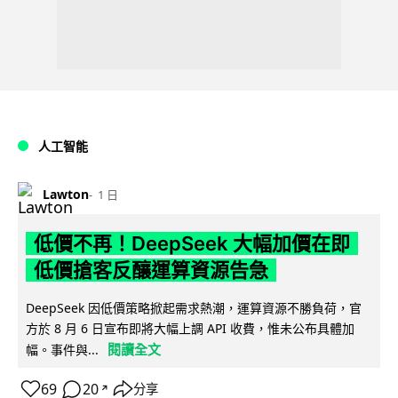
人工智能
Lawton
1 日
低價不再！DeepSeek 大幅加價在即
低價搶客反釀運算資源告急
DeepSeek 因低價策略掀起需求熱潮，運算資源不勝負荷，官
方於 8 月 6 日宣布即將大幅上調 API 收費，惟未公布具體加
閱讀全文
幅。事件與...
69
20
分享
↗