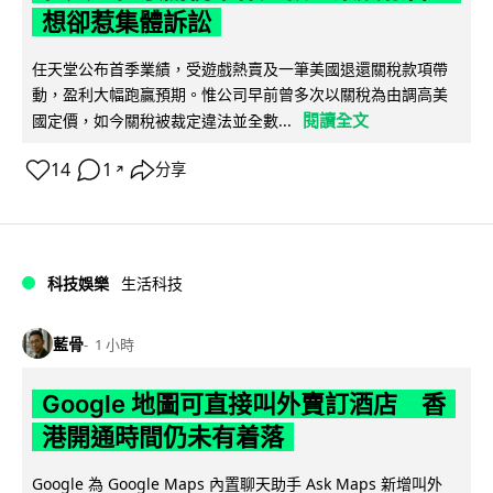
想卻惹集體訴訟
任天堂公布首季業績，受遊戲熱賣及一筆美國退還關稅款項帶
動，盈利大幅跑贏預期。惟公司早前曾多次以關稅為由調高美
閱讀全文
國定價，如今關稅被裁定違法並全數...
14
1
分享
↗
科技娛樂
生活科技
藍骨
1 小時
Google 地圖可直接叫外賣訂酒店 香
港開通時間仍未有着落
Google 為 Google Maps 內置聊天助手 Ask Maps 新增叫外