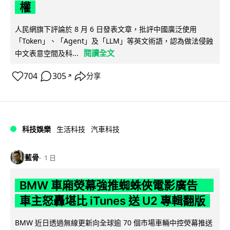
權
人民網旗下評論於 8 月 6 日發表文章，批評中國廣泛使用
「Token」、「Agent」及「LLM」等英文術語，認為做法侵蝕
閱讀全文
中文表意空間及科...
704
305
分享
↗
科技娛樂
生活科技
汽車科技
藍骨
1 日
BMW 車廂熒幕強推蜘蛛俠電影廣告
車主怒轟堪比 iTunes 送 U2 專輯翻版
BMW 近日透過無線更新向全球逾 70 個市場車輛中控熒幕推送