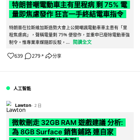
特朗普嘲電動車主有里程病 剩 75% 電
量即焦慮發作 狂言一手終結電車指令
特朗普在拉斯維加斯造勢大會上公開嘲諷電動車車主患有「里
程焦慮病」，聲稱電量剩 75% 便發作，並重申已廢除電動車強
閱讀全文
制令。惟專業車媒隨即反駁，...
639
279
分享
↗
人工智能
Lawton
2 日
微軟刪走 32GB RAM 遊戲建議 分析:
為 8GB Surface 銷售鋪路 連自家