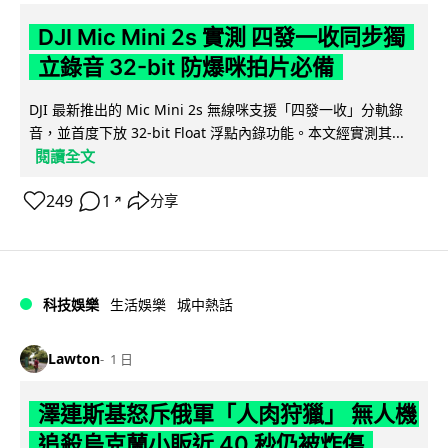
DJI Mic Mini 2s 實測 四發一收同步獨
立錄音 32-bit 防爆咪拍片必備
DJI 最新推出的 Mic Mini 2s 無線咪支援「四發一收」分軌錄
音，並首度下放 32-bit Float 浮點內錄功能。本文經實測其...
閱讀全文
249
1
分享
↗
科技娛樂
生活娛樂
城中熱話
Lawton
1 日
澤連斯基怒斥俄軍「人肉狩獵」 無人機
追殺烏克蘭小販近 40 秒仍被炸傷