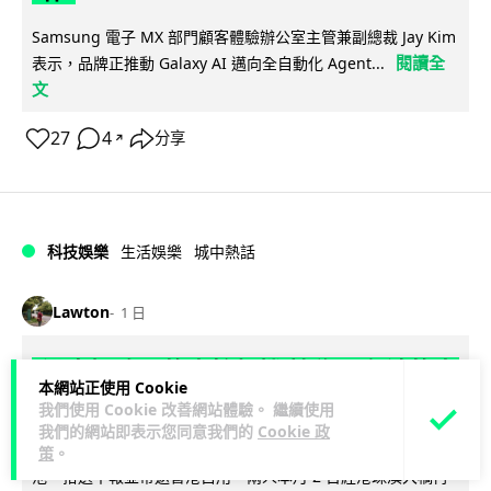
Samsung 電子 MX 部門顧客體驗辦公室主管兼副總裁 Jay Kim
閱讀全
表示，品牌正推動 Galaxy AI 邁向全自動化 Agent...
文
27
4
分享
↗
科技娛樂
生活娛樂
城中熱話
Lawton
1 日
港夫婦澳門的士拾相機 據為己有被的士
本網站正使用 Cookie
Cam 睇到 2 個月後再入境被捕
我們使用 Cookie 改善網站體驗。 繼續使用
我們的網站即表示您同意我們的
Cookie 政
一對香港夫婦今年 5 月遊澳門乘的士拾獲他人遺留相機及電
策
。
池，拾遺不報並帶返香港自用。兩人本月 2 日經港珠澳大橋再