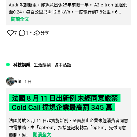
Audi 呢部新車，能耗竟然係25年前嘅一半。 A2 e-tron 風阻低
至0.24，每百公里只需12.8 kWh，一度電行到7.8公里。6...
閱讀全文
7
1
分享
↗
科技娛樂
生活娛樂
城中熱話
Vin
1 日
法國 8 月 11 日出新例 未經同意嚴禁
Cold Call 違規企業最高罰 345 萬
法國將於 8 月 11 日起實施新例，全面禁止企業未經消費者同意
致電推銷，由「opt-out」拒接登記制轉為「opt-in」先徵同意
閱讀全文
機制。違...