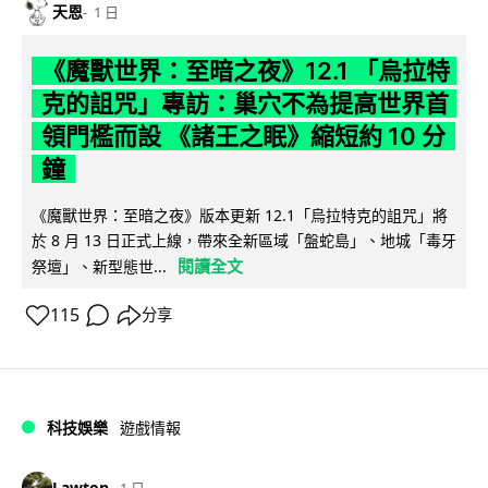
天恩
1 日
《魔獸世界：至暗之夜》12.1 「烏拉特
克的詛咒」專訪：巢穴不為提高世界首
領門檻而設 《諸王之眠》縮短約 10 分
鐘
《魔獸世界：至暗之夜》版本更新 12.1「烏拉特克的詛咒」將
於 8 月 13 日正式上線，帶來全新區域「盤蛇島」、地城「毒牙
閱讀全文
祭壇」、新型態世...
115
分享
科技娛樂
遊戲情報
Lawton
1 日