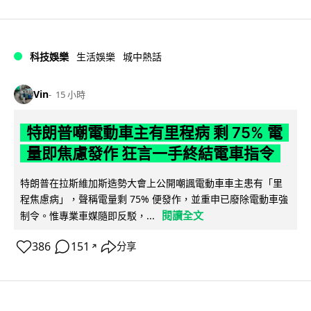
科技娛樂
生活娛樂
城中熱話
Vin
15 小時
特朗普嘲電動車主有里程病 剩 75% 電
量即焦慮發作 狂言一手終結電車指令
特朗普在拉斯維加斯造勢大會上公開嘲諷電動車車主患有「里
程焦慮病」，聲稱電量剩 75% 便發作，並重申已廢除電動車強
閱讀全文
制令。惟專業車媒隨即反駁，...
386
151
分享
↗