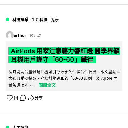
科技娛樂
生活科技
健康
arthur
19 小時
AirPods 用家注意聽力響紅燈 醫學界籲
耳機用戶謹守「60-60」鐵律
長時間高音量佩戴耳機可能導致永久性噪音性聽損。本文盤點 4
大聽力受損警號，介紹科學護耳的「60-60 原則」及 Apple 內
閱讀全文
置防護功能，...
14
分享
人工智能