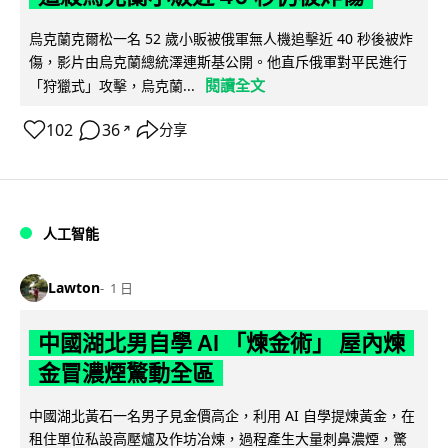
烏克蘭克爾松一名 52 歲小販被俄軍無人機追擊近 40 秒後被炸
傷，影片由烏克蘭總統澤連斯基公開。他直斥俄軍對平民進行
閱讀全文
「狩獵式」攻擊，烏克蘭...
102
36
分享
↗
人工智能
Lawton
1 日
中國湖北男自學 AI 「煉金術」 屋內煉
金冒濃煙驚動全區
中國湖北黃石一名男子見金價高企，利用 AI 自學提煉黃金，在
租住單位私設高壓爐及作坊冶煉，過程產生大量刺鼻濃煙，驚