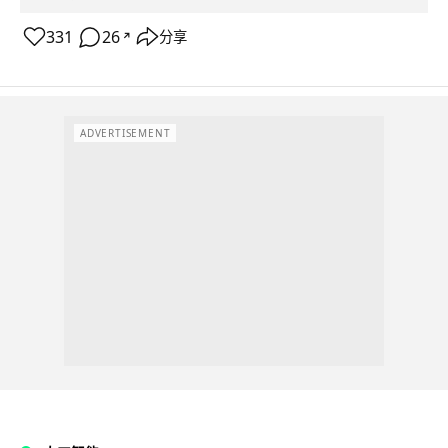
331
26
分享
↗
ADVERTISEMENT