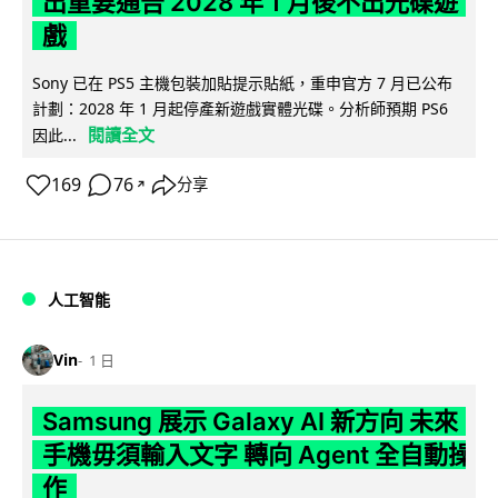
出重要通告 2028 年 1 月後不出光碟遊
戲
Sony 已在 PS5 主機包裝加貼提示貼紙，重申官方 7 月已公布
計劃：2028 年 1 月起停產新遊戲實體光碟。分析師預期 PS6
閱讀全文
因此...
169
76
分享
↗
人工智能
Vin
1 日
Samsung 展示 Galaxy AI 新方向 未來
手機毋須輸入文字 轉向 Agent 全自動操
作