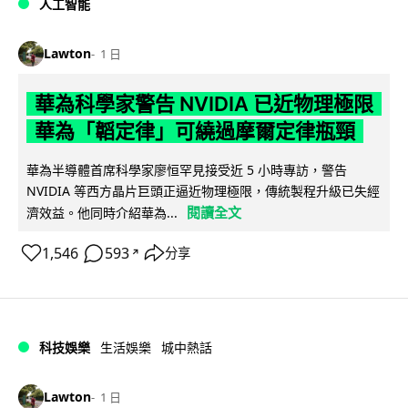
人工智能
Lawton
1 日
華為科學家警告 NVIDIA 已近物理極限
華為「韜定律」可繞過摩爾定律瓶頸
華為半導體首席科學家廖恒罕見接受近 5 小時專訪，警告
NVIDIA 等西方晶片巨頭正逼近物理極限，傳統製程升級已失經
閱讀全文
濟效益。他同時介紹華為...
1,546
593
分享
↗
科技娛樂
生活娛樂
城中熱話
Lawton
1 日