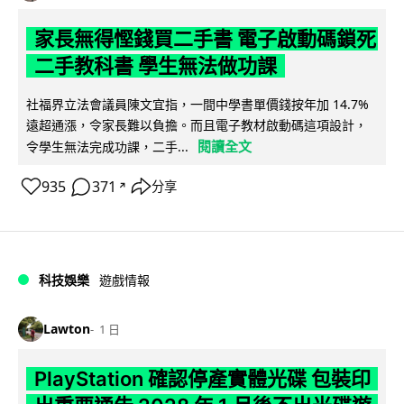
家長無得慳錢買二手書 電子啟動碼鎖死
二手教科書 學生無法做功課
社福界立法會議員陳文宜指，一間中學書單價錢按年加 14.7%
遠超通漲，令家長難以負擔。而且電子教材啟動碼這項設計，
閱讀全文
令學生無法完成功課，二手...
935
371
分享
↗
科技娛樂
遊戲情報
Lawton
1 日
PlayStation 確認停產實體光碟 包裝印