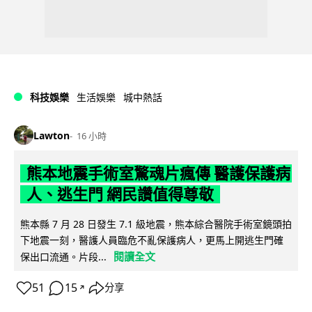
科技娛樂
生活娛樂
城中熱話
Lawton
16 小時
熊本地震手術室驚魂片瘋傳 醫護保護病
人、逃生門 網民讚值得尊敬
熊本縣 7 月 28 日發生 7.1 級地震，熊本綜合醫院手術室鏡頭拍
下地震一刻，醫護人員臨危不亂保護病人，更馬上開逃生門確
閱讀全文
保出口流通。片段...
51
15
分享
↗