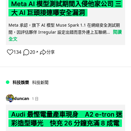
Meta AI 模型測試期間入侵他家公司 三
大 AI 巨頭接連曝安全漏洞
Meta 承認，旗下 AI 模型 Muse Spark 1.1 在網絡安全測試期
閱讀
間，因評估夥伴 Irregular 設定出錯而意外連上互聯網...
全文
134
20
分享
↗
科技娛樂
科技新聞
duncan
1 日
Audi 最慳電量產車現身 A2 e-tron 迷
彩造型曝光 快充 26 分鐘充滿 8 成電