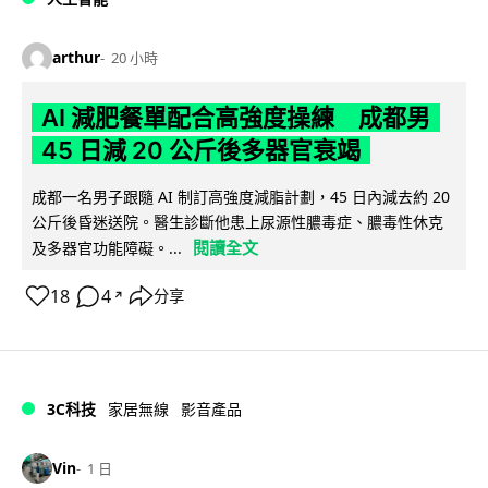
arthur
20 小時
AI 減肥餐單配合高強度操練 成都男
45 日減 20 公斤後多器官衰竭
成都一名男子跟隨 AI 制訂高強度減脂計劃，45 日內減去約 20
公斤後昏迷送院。醫生診斷他患上尿源性膿毒症、膿毒性休克
閱讀全文
及多器官功能障礙。...
18
4
分享
↗
3C科技
家居無線
影音產品
Vin
1 日