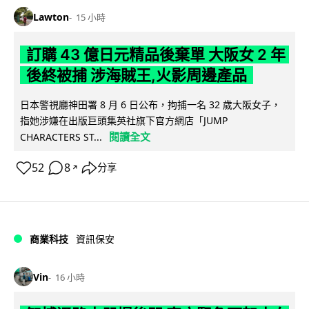
Lawton
15 小時
訂購 43 億日元精品後棄單 大阪女 2 年
後終被捕 涉海賊王,火影周邊產品
日本警視廳神田署 8 月 6 日公布，拘捕一名 32 歲大阪女子，
指她涉嫌在出版巨頭集英社旗下官方網店「JUMP
閱讀全文
CHARACTERS ST...
52
8
分享
↗
商業科技
資訊保安
Vin
16 小時