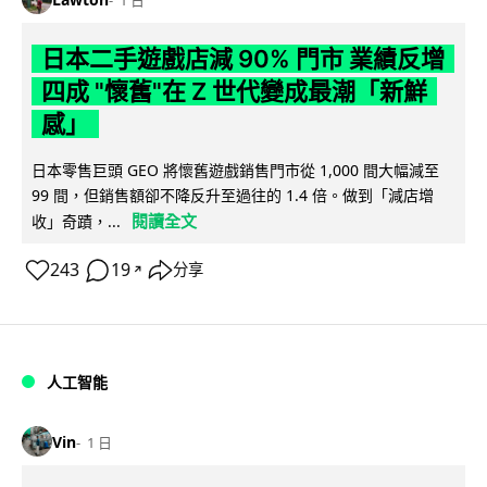
日本二手遊戲店減 90% 門市 業績反增
四成 "懷舊"在 Z 世代變成最潮「新鮮
感」
日本零售巨頭 GEO 將懷舊遊戲銷售門市從 1,000 間大幅減至
99 間，但銷售額卻不降反升至過往的 1.4 倍。做到「減店增
閱讀全文
收」奇蹟，...
243
19
分享
↗
人工智能
Vin
1 日