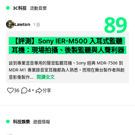
3C科技
流動音樂
89
Lawton
1 日
【評測】Sony IER-M500 入耳式監聽
耳機：現場拍攝、後製監聽與人聲利器
談到專業混音專用的聲音監聽耳機，Sony 經典 MDR-7506 到
MDR-M1 專業錄音室耳機都為人熟悉。而現在舞台製作者與創
閱讀全文
意影像製作...
36
4
分享
↗
科技娛樂
遊戲情報