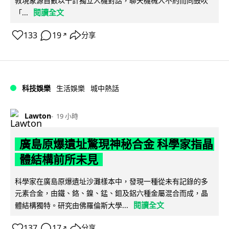
教現象源自數以千計獨立人機對話，聊天機械人不約而同鼓吹
閱讀全文
「...
133
19
分享
↗
科技娛樂
生活娛樂
城中熱話
Lawton
19 小時
廣島原爆遺址驚現神秘合金 科學家指晶
體結構前所未見
科學家在廣島原爆遺址沙灘樣本中，發現一種從未有記錄的多
元素合金，由鐵、鉻、鎳、錳、鉬及鋁六種金屬混合而成，晶
閱讀全文
體結構獨特。研究由佛羅倫斯大學...
137
17
分享
↗