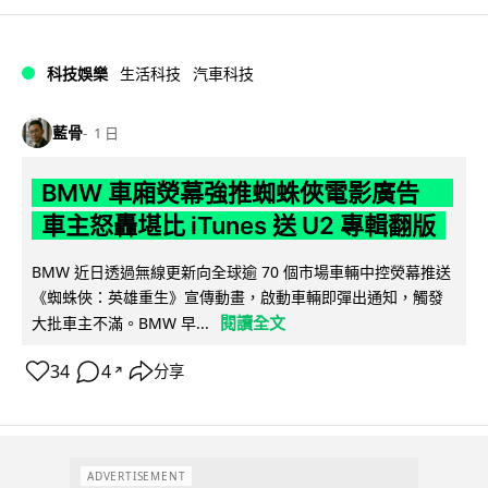
科技娛樂
生活科技
汽車科技
藍骨
1 日
BMW 車廂熒幕強推蜘蛛俠電影廣告
車主怒轟堪比 iTunes 送 U2 專輯翻版
BMW 近日透過無線更新向全球逾 70 個市場車輛中控熒幕推送
《蜘蛛俠：英雄重生》宣傳動畫，啟動車輛即彈出通知，觸發
閱讀全文
大批車主不滿。BMW 早...
34
4
分享
↗
ADVERTISEMENT