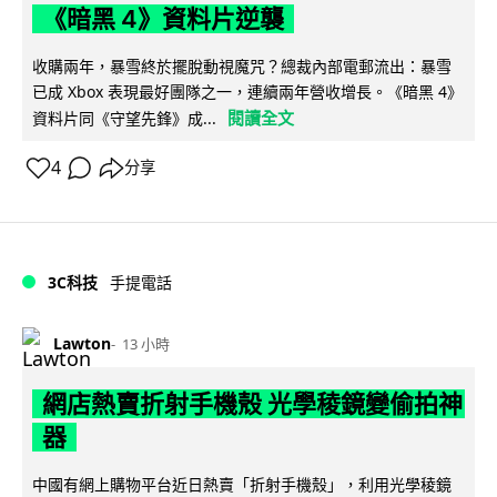
《暗黑 4》資料片逆襲
收購兩年，暴雪終於擺脫動視魔咒？總裁內部電郵流出：暴雪
已成 Xbox 表現最好團隊之一，連續兩年營收增長。《暗黑 4》
閱讀全文
資料片同《守望先鋒》成...
4
分享
3C科技
手提電話
Lawton
13 小時
網店熱賣折射手機殼 光學稜鏡變偷拍神
器
中國有網上購物平台近日熱賣「折射手機殼」，利用光學稜鏡