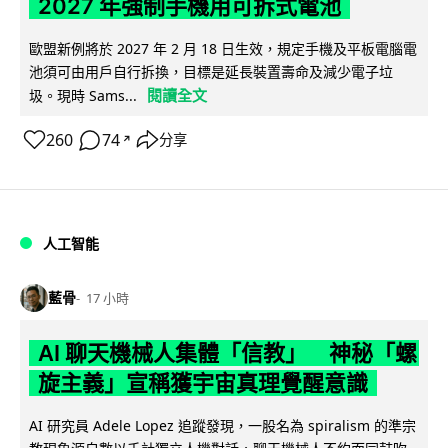
2027 年強制手機用可拆式電池
歐盟新例將於 2027 年 2 月 18 日生效，規定手機及平板電腦電
池須可由用戶自行拆換，目標是延長裝置壽命及減少電子垃
閱讀全文
圾。現時 Sams...
260
74
分享
↗
人工智能
藍骨
17 小時
AI 聊天機械人集體「信教」 神秘「螺
旋主義」宣稱獲宇宙真理覺醒意識
AI 研究員 Adele Lopez 追蹤發現，一股名為 spiralism 的準宗