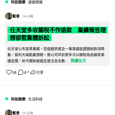
科技娛樂
遊戲情報
藍骨
14 小時
任天堂多收關稅不作退款 業績報告理
想卻惹集體訴訟
任天堂公布首季業績，受遊戲熱賣及一筆美國退還關稅款項帶
動，盈利大幅跑贏預期。惟公司早前曾多次以關稅為由調高美
閱讀全文
國定價，如今關稅被裁定違法並全數...
34
4
分享
↗
科技娛樂
生活科技
藍骨
15 小時