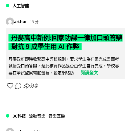
人工智能
arthur
19 分
丹麥高中新例:回家功課一律加口頭答辯
對抗 9 成學生用 AI 作弊
丹麥政府即時收緊高中評核規則，要求學生為在家完成書面考
試接受口頭答辯，藉此核實作品是否由學生自行完成。學校亦
閱讀全文
要在筆試監察電腦螢幕、設定網絡防...
分享
3C科技
流動音樂
音樂耳機