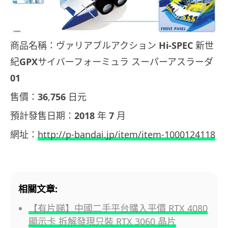
商品名稱：ヴァリアブルアクション
Hi-SPEC
新世
紀
GPX
サイバーフォーミュラ
スーパーアスラーダ
01
售價：
36
,
756
日元
預計發售日期：
2018
年
7
月
網址：
http://p-bandai.jp/item/item-1000124118
相關文章:
【有片睇】中國二手平台購入平價 RTX 4080
顯示卡 拆解發現只裝 RTX 3060 晶片