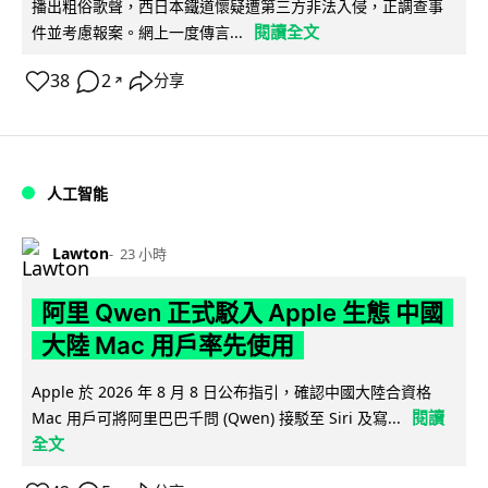
播出粗俗歌聲，西日本鐵道懷疑遭第三方非法入侵，正調查事
閱讀全文
件並考慮報案。網上一度傳言...
38
2
分享
↗
人工智能
Lawton
23 小時
阿里 Qwen 正式駁入 Apple 生態 中國
大陸 Mac 用戶率先使用
Apple 於 2026 年 8 月 8 日公布指引，確認中國大陸合資格
閱讀
Mac 用戶可將阿里巴巴千問 (Qwen) 接駁至 Siri 及寫...
全文