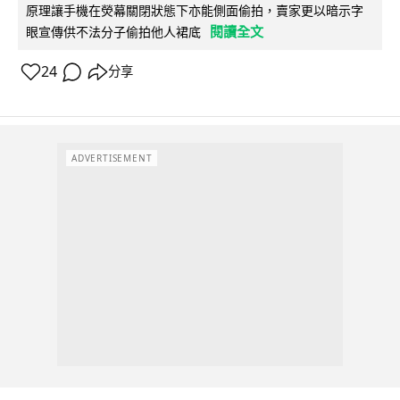
原理讓手機在熒幕關閉狀態下亦能側面偷拍，賣家更以暗示字
閱讀全文
眼宣傳供不法分子偷拍他人裙底
24
分享
ADVERTISEMENT