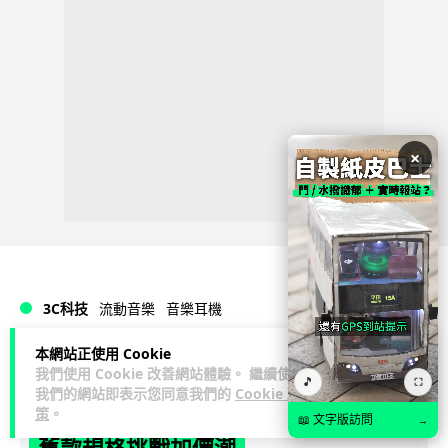
×
3C科技
流動音樂
音樂耳機
本網站正使用 Cookie
藍骨
1 日
我們使用 Cookie 改善網站體驗。 繼續使用
🎵
⛶
我們的網站即表示您同意我們的
Cookie 政
策
。
Sony 傳推平價復刻版耳筒 沿用六年
📖 文字版訪問
→
舊款規格挑戰加價潮