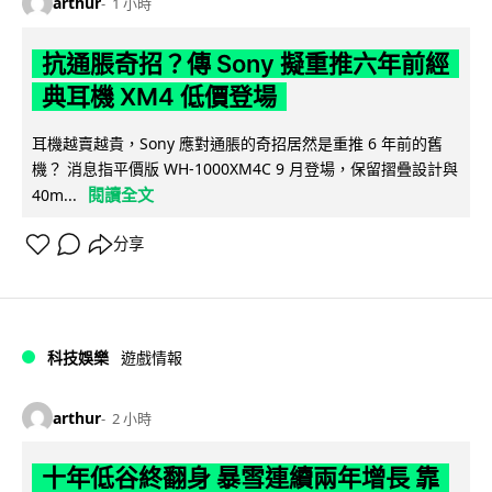
arthur
1 小時
抗通脹奇招？傳 Sony 擬重推六年前經
典耳機 XM4 低價登場
耳機越賣越貴，Sony 應對通脹的奇招居然是重推 6 年前的舊
機？ 消息指平價版 WH-1000XM4C 9 月登場，保留摺疊設計與
閱讀全文
40m...
分享
科技娛樂
遊戲情報
arthur
2 小時
十年低谷終翻身 暴雪連續兩年增長 靠