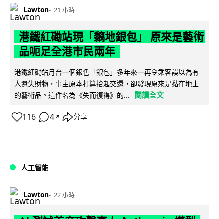
Lawton
21 小時
港鐵紅磡站現「黐地銀包」 原來是藝術
品呃足全港市民兩年
港鐵紅磡站月台一個銀色「銀包」多年來一再令乘客誤以為有
人遺失財物，事主原本打算拾起交還，卻發現原來是黏在地上
閱讀全文
的藝術品。這件名為《失而復得》的...
116
4
分享
↗
人工智能
Lawton
22 小時