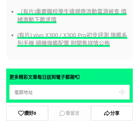
（有片)重慶職校學生違規帶流動電源被查 情
緒激動下跪求情
(有片) vivo X300 / X300 Pro初步評測 旗艦系
列手機 細機旗艦配置 附開售詳情公佈
📮
更多精彩文章每日送到電子郵箱
讚好
0
看留言
分享