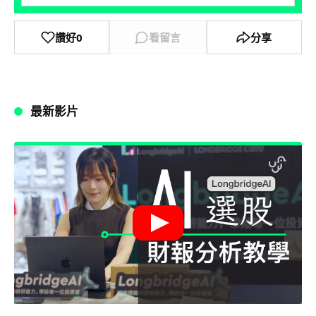
讚好
0
看留言
分享
最新影片