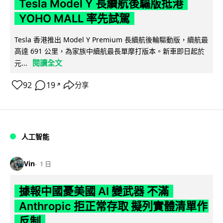
Tesla Model Y 長續航後驅版抵港
YOHO MALL 率先試駕
Tesla 香港推出 Model Y Premium 長續航後輪驅動版，續航最
高達 691 公里，為家族中續航最長單摩打版本。新車即日起於
閱讀全文
元...
92
19
分享
↗
人工智能
Vin
1 日
據報中國憂美國 AI 變武器 不滿
Anthropic 拒正常存取 擬列實體清單作
反制