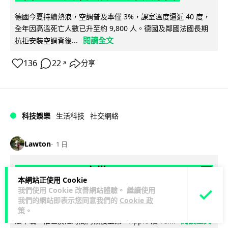
德國今夏持續熱浪，空調普及率僅 3%，課室溫度逼近 40 度，
全年因高溫死亡人數已升至約 9,800 人。德國及鄰國法國長期
閱讀全文
抗拒安裝空調背後...
136
22
分享
↗
科技娛樂
生活科技
社交網絡
Lawton
1 日
Telegram 一度從 Apple App Store 下
本網站正使用 Cookie
架 官方未解釋原因迅速恢復上架
我們使用 Cookie 改善網站體驗。 繼續使用
我們的網站即表示您同意我們的
Cookie 政
Telegram 8 月 4 日一度從 Apple App Store 消失，新用戶無
策
。
閱讀全文
法下載，惟已於短時間內恢復上架。Apple 及 Tel...