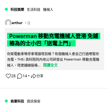
科技娛樂
生活科技
機械人
arthur
1 日
Powerman 移動充電機械人登港 免鋪
樁為的士小巴「送電上門」
你架電動車喺停車場搵唔到樁？有個機械人會自己行過嚟幫你
充電。THEi 高科院同內地公司研發出 Powerman 移動充電機
閱讀全文
械人，唔使鋪線裝樁...
28
14
分享
↗
商業科技
資訊保安