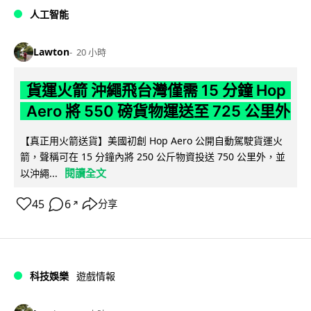
人工智能
Lawton
20 小時
貨運火箭 沖繩飛台灣僅需 15 分鐘 Hop
Aero 將 550 磅貨物運送至 725 公里外
【真正用火箭送貨】美國初創 Hop Aero 公開自動駕駛貨運火
箭，聲稱可在 15 分鐘內將 250 公斤物資投送 750 公里外，並
閱讀全文
以沖繩...
45
6
分享
↗
科技娛樂
遊戲情報