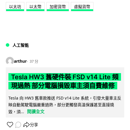
以太坊
以太幣
加密貨幣
虛擬貨幣
人工智能
arthur
37 分
Tesla HW3 舊硬件裝 FSD v14 Lite 頻
現過熱 部分電腦損毀車主須自費維修
Tesla 向 HW3 舊車款推送 FSD v14 Lite 系統，引發大量車主反
映自動駕駛電腦嚴重過熱，部分更觸發高溫保護甚至直接燒
閱讀全文
毀，須...
分享