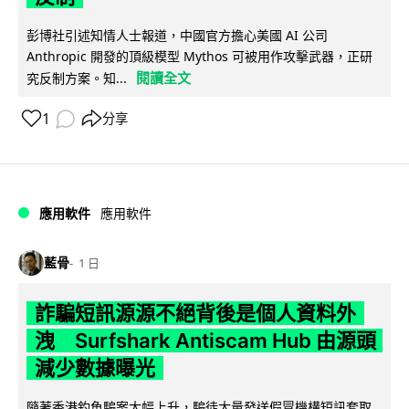
彭博社引述知情人士報道，中國官方擔心美國 AI 公司
Anthropic 開發的頂級模型 Mythos 可被用作攻擊武器，正研
閱讀全文
究反制方案。知...
1
分享
應用軟件
應用軟件
藍骨
1 日
詐騙短訊源源不絕背後是個人資料外
洩 Surfshark Antiscam Hub 由源頭
減少數據曝光
隨著香港釣魚騙案大幅上升，騙徒大量發送假冒機構短訊套取