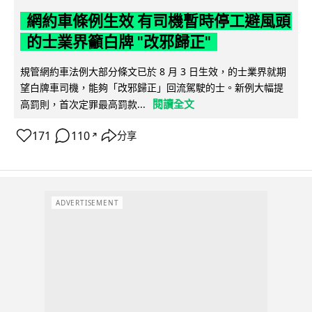
網約車條例生效 有司機暫時停工避風頭
的士業界籲白牌 "改邪歸正"
規管網約車法例大部分條文已於 8 月 3 日生效，的士業界就期
望白牌車司機，能夠「改邪歸正」回流駕駛的士。新例大幅提
閱讀全文
高罰則，首次定罪最高罰款...
171
110
分享
↗
ADVERTISEMENT