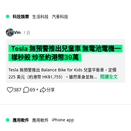
科技娛樂
生活科技
汽車科技
Vin
1 日
Tesla 無預警推出兒童車 無電池電機一
樣秒殺 炒至約港幣39萬
Tesla 無預警推出 Balance Bike for Kids 兒童平衡車，定價
閱讀全文
225 美元（約港幣 HK$1,755）。雖然車身並無...
387
69
分享
↗
iPhone app
應用軟件
應用軟件