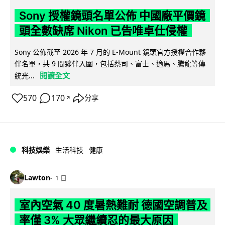
Sony 授權鏡頭名單公佈 中國廠平價鏡
頭全數缺席 Nikon 已告唯卓仕侵權
Sony 公佈截至 2026 年 7 月的 E-Mount 鏡頭官方授權合作夥
伴名單，共 9 間夥伴入圍，包括蔡司、富士、適馬、騰龍等傳
閱讀全文
統光...
570
170
分享
↗
科技娛樂
生活科技
健康
Lawton
1 日
室內空氣 40 度暑熱難耐 德國空調普及
率僅 3% 大眾繼續忍的最大原因