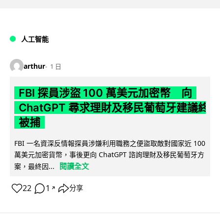
人工智能
arthur
1 日
FBI 探員涉盜 100 萬美元加密幣 向
ChatGPT 尋求理財及移民葡萄牙建議終
被捕
FBI 一名資深反情報探員涉嫌利用職務之便盜取敵對國家近 100
萬美元加密貨幣，事後更向 ChatGPT 諮詢理財及移民葡萄牙方
閱讀全文
案，最終因...
22
1
分享
↗