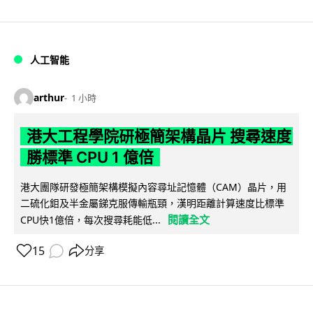
人工智能
arthur
1 小時
港大工程學院研極簡架構晶片 搜尋速度
勝標準 CPU 1 億倍
港大團隊研發極簡架構模擬內容尋址記憶體（CAM）晶片，用
二硫化鉬及半金屬銻克服傳輸瓶頸，漢明距離計算速度比標準
閱讀全文
CPU快1億倍，每次搜尋耗能低...
15
分享