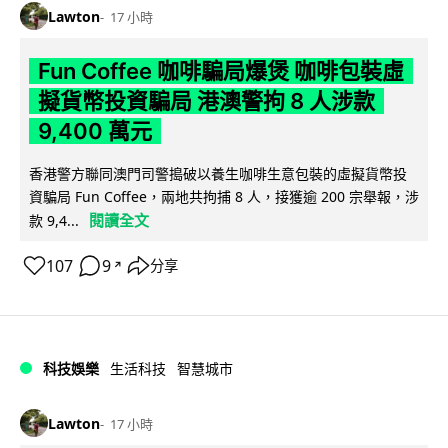
Lawton
17 小時
Fun Coffee 咖啡騙局爆煲 咖啡包裝虛
擬貨幣投資騙局 港澳警拘 8 人涉款
9,400 萬元
香港警方聯同澳門司警搗破以養生咖啡生意包裝的虛擬貨幣投
資騙局 Fun Coffee，兩地共拘捕 8 人，接獲逾 200 宗舉報，涉
閱讀全文
款 9,4...
107
9
分享
↗
科技娛樂
生活科技
智慧城市
Lawton
17 小時