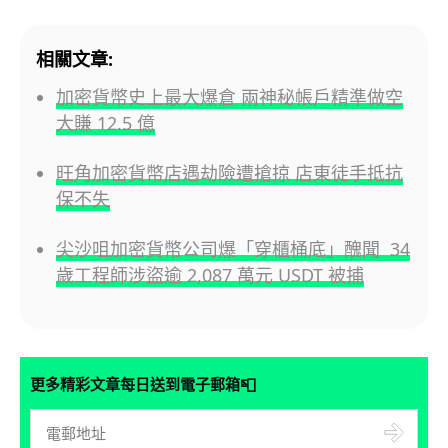
相關文章:
加密貨幣史上最大爆倉 兩神秘帳戶精準做空
大賺 12.5 億
旺角加密貨幣店遇劫險遭搶掠 店東徒手抵抗
保不失
尖沙咀加密貨幣公司爆「穿櫃桶底」醜聞 34
歲工程師涉盜逾 2,087 萬元 USDT 被捕
📮
更多精彩文章每日送到電子郵箱