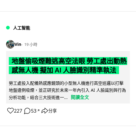
人工智能
Vin
19 小時
地盤偷吸煙難逃高空法眼 勞工處出動熱
感無人機 擬加 AI 人臉識別精準執法
勞工處投入配備熱感應鏡頭的小型無人機進行高空巡邏以打擊
地盤違例吸煙，並正研究於未來一年內引入 AI 人臉識別與行為
閱讀全文
分析功能，結合三大技術進一...
227
53
分享
↗