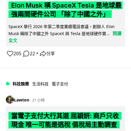
Elon Musk 稱 SpaceX Tesla 是地球最
強兩間硬件公司 「除了中國之外」
SpaceX 舉行 2026 年第二季度業績電話會議，創辦人 Elon
閱讀
Musk 稱除了中國之外 SpaceX 與 Tesla 是地球硬件實...
全文
205
22
分享
↗
科技娛樂
生活科技
電子支付
Lawton
21 小時
當電子支付大行其道 屈穎妍: 商戶只收
現金 唯一可能是逃稅 倡稅局主動調查