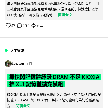
港大團隊研發極簡架構模擬內容尋址記憶體（CAM）晶片，用
二硫化鉬及半金屬銻克服傳輸瓶頸，漢明距離計算速度比標準
閱讀全文
CPU快1億倍，每次搜尋耗能低...
43
20
分享
↗
人工智能
Lawton
1 日
靠快閃記憶體紓緩 DRAM 不足 KIOXIA
推 XL1 記憶體擴充模組
KIOXIA 發表全新記憶體擴充模組 XL1 系列，結合低延遲快閃記
憶體 XL-FLASH 與 CXL 介面，將快閃記憶體轉化為記憶體擴充
閱讀全文
方...