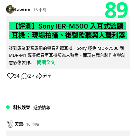
89
Lawton
16 小時
【評測】Sony IER-M500 入耳式監聽
耳機：現場拍攝、後製監聽與人聲利器
談到專業混音專用的聲音監聽耳機，Sony 經典 MDR-7506 到
MDR-M1 專業錄音室耳機都為人熟悉。而現在舞台製作者與創
閱讀全文
意影像製作...
34
2
分享
↗
科技娛樂
遊戲情報
天恩
16 小時