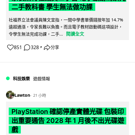
二手教科書 學生無法做功課
社福界立法會議員陳文宜指，一間中學書單價錢按年加 14.7%
遠超通漲，令家長難以負擔。而且電子教材啟動碼這項設計，
閱讀全文
令學生無法完成功課，二手...
851
328
分享
↗
科技娛樂
遊戲情報
Lawton
21 小時
PlayStation 確認停產實體光碟 包裝印
出重要通告 2028 年 1 月後不出光碟遊
戲