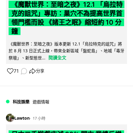
《魔獸世界：至暗之夜》12.1 「烏拉特
克的詛咒」專訪：巢穴不為提高世界首
領門檻而設 《諸王之眠》縮短約 10 分
鐘
《魔獸世界：至暗之夜》版本更新 12.1「烏拉特克的詛咒」將
於 8 月 13 日正式上線，帶來全新區域「盤蛇島」、地城「毒牙
閱讀全文
祭壇」、新型態世...
71
分享
科技娛樂
遊戲情報
Lawton
17 小時