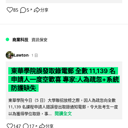
85
5
分享
↗
商業科技
資訊保安
Lawton
1 日
東華學院誤發取錄電郵 全數 11,139 名
申請人一度空歡喜 專家:人為疏忽+系統
防護缺失
東華學院今日（5 日）大學聯招放榜之際，因人為疏忽向全數
11,139 名課程申請人錯誤發出取錄通知電郵，令大批考生一度
閱讀全文
以為獲得學位取錄，事...
147
17
分享
↗