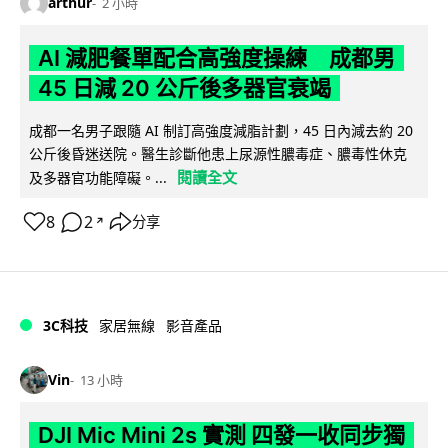
arthur
2 小時
AI 減肥餐單配合高強度操練 成都男
45 日減 20 公斤後多器官衰竭
成都一名男子跟隨 AI 制訂高強度減脂計劃，45 日內減去約 20
公斤後昏迷送院。醫生診斷他患上尿源性膿毒症、膿毒性休克
閱讀全文
及多器官功能障礙。...
8
2
分享
↗
3C科技
家居無線
影音產品
Vin
13 小時
DJI Mic Mini 2s 實測 四發一收同步獨