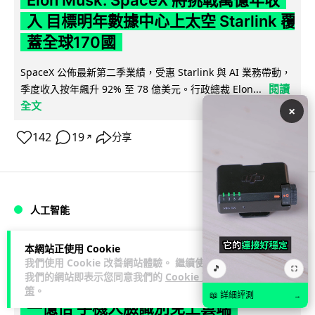
Elon Musk: SpaceX 將挑戰萬億年收
入 目標明年數據中心上太空 Starlink 覆
蓋全球170國
SpaceX 公佈最新第二季業績，受惠 Starlink 與 AI 業務帶動，
閱讀
季度收入按年飆升 92% 至 78 億美元。行政總裁 Elon...
全文
×
142
19
分享
↗
人工智能
Vin
本網站正使用 Cookie
1 日
我們使用 Cookie 改善網站體驗。 繼續使用
🎵
⛶
我們的網站即表示您同意我們的
Cookie 政
港大研原子級新晶片 AI 搜尋速度提升
策
。
📖 詳細評測
→
一億倍 手機人臉識別免上雲端