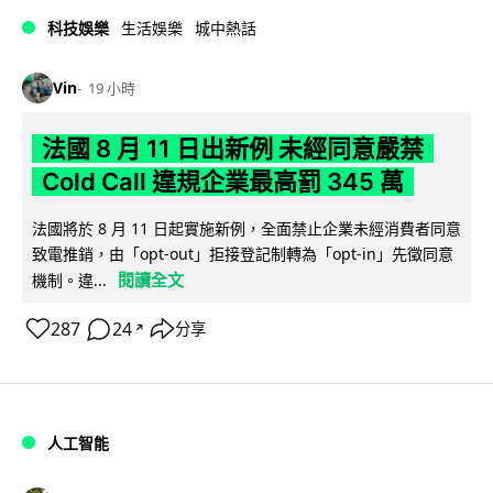
科技娛樂
生活娛樂
城中熱話
Vin
19 小時
法國 8 月 11 日出新例 未經同意嚴禁
Cold Call 違規企業最高罰 345 萬
法國將於 8 月 11 日起實施新例，全面禁止企業未經消費者同意
致電推銷，由「opt-out」拒接登記制轉為「opt-in」先徵同意
閱讀全文
機制。違...
287
24
分享
↗
人工智能