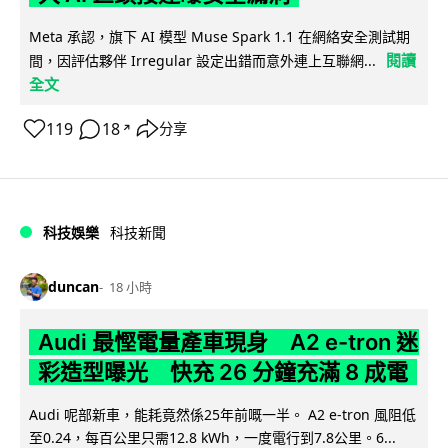
Meta 承認，旗下 AI 模型 Muse Spark 1.1 在網絡安全測試期
閱讀
間，因評估夥伴 Irregular 設定出錯而意外連上互聯網...
全文
119
18
分享
↗
科技娛樂
科技新聞
duncan
18 小時
Audi 最慳電量產車現身 A2 e-tron 迷
彩造型曝光 快充 26 分鐘充滿 8 成電
Audi 呢部新車，能耗竟然係25年前嘅一半。 A2 e-tron 風阻低
至0.24，每百公里只需12.8 kWh，一度電行到7.8公里。6...