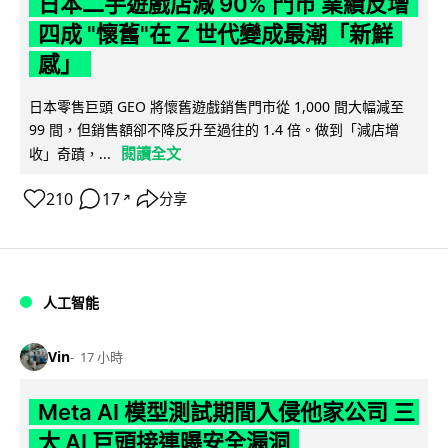
日本二手遊戲店減 90% 門市 業績反增
四成 "懷舊"在 Z 世代變成最潮「新鮮
感」
日本零售巨頭 GEO 將懷舊遊戲銷售門市從 1,000 間大幅減至
99 間，但銷售額卻不降反升至過往的 1.4 倍。做到「減店增
閱讀全文
收」奇蹟，...
210
17
分享
↗
人工智能
Vin
17 小時
Meta AI 模型測試期間入侵他家公司 三
大 AI 巨頭接連曝安全漏洞