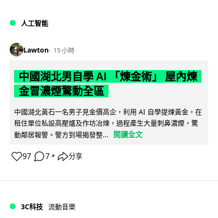
人工智能
Lawton
15 小時
中國湖北男自學 AI 「煉金術」 屋內煉
金冒濃煙驚動全區
中國湖北黃石一名男子見金價高企，利用 AI 自學提煉黃金，在
租住單位私設高壓爐及作坊冶煉，過程產生大量刺鼻濃煙，驚
閱讀全文
動鄰居報警。警方到場揭發整...
97
7
分享
↗
3C科技
流動音樂