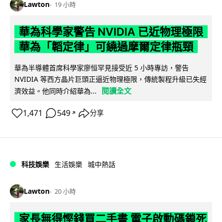
Lawton
19 小時
華為科學家警告 NVIDIA 已近物理極限
華為「韜定律」可繞過摩爾定律瓶頸
華為半導體首席科學家廖恒罕見接受近 5 小時專訪，警告
NVIDIA 等西方晶片巨頭正逼近物理極限，傳統製程升級已失經
閱讀全文
濟效益。他同時介紹華為...
1,471
549
分享
↗
科技娛樂
生活娛樂
城中熱話
Lawton
20 小時
家長無得慳錢買二手書 電子啟動碼鎖死