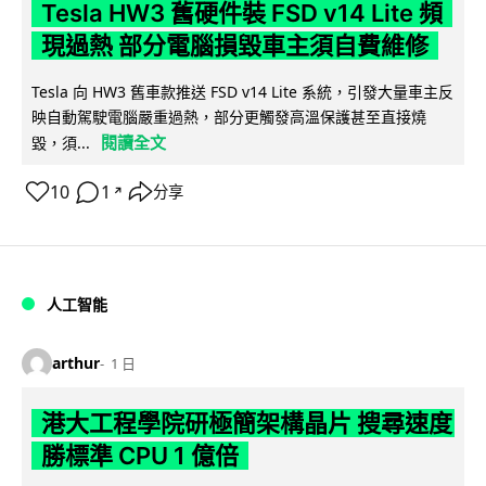
Tesla HW3 舊硬件裝 FSD v14 Lite 頻
現過熱 部分電腦損毀車主須自費維修
Tesla 向 HW3 舊車款推送 FSD v14 Lite 系統，引發大量車主反
映自動駕駛電腦嚴重過熱，部分更觸發高溫保護甚至直接燒
閱讀全文
毀，須...
10
1
分享
↗
人工智能
arthur
1 日
港大工程學院研極簡架構晶片 搜尋速度
勝標準 CPU 1 億倍