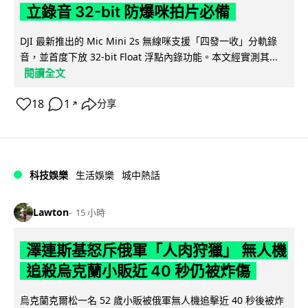
立錄音 32-bit 防爆咪拍片必備
DJI 最新推出的 Mic Mini 2s 無線咪支援「四發一收」分軌錄
音，並首度下放 32-bit Float 浮點內錄功能。本文經實測其...
閱讀全文
18
1
分享
↗
科技娛樂
生活娛樂
城中熱話
Lawton
15 小時
澤連斯基怒斥俄軍「人肉狩獵」 無人機
追殺烏克蘭小販近 40 秒仍被炸傷
烏克蘭克爾松一名 52 歲小販被俄軍無人機追擊近 40 秒後被炸