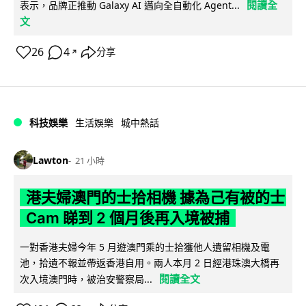
閱讀全
表示，品牌正推動 Galaxy AI 邁向全自動化 Agent...
文
26
4
分享
↗
科技娛樂
生活娛樂
城中熱話
Lawton
21 小時
港夫婦澳門的士拾相機 據為己有被的士
Cam 睇到 2 個月後再入境被捕
一對香港夫婦今年 5 月遊澳門乘的士拾獲他人遺留相機及電
池，拾遺不報並帶返香港自用。兩人本月 2 日經港珠澳大橋再
閱讀全文
次入境澳門時，被治安警察局...