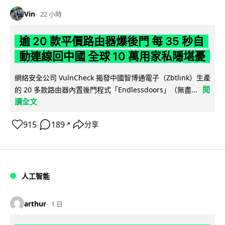
Vin
22 小時
逾 20 款平價路由器爆後門 每 35 秒自
動連線回中國 全球 10 萬用家私隱堪憂
網絡安全公司 VulnCheck 揭發中國智博通電子（Zbtlink）生產
閱
的 20 多款路由器內置後門程式「Endlessdoors」（無盡...
讀全文
915
189
分享
↗
人工智能
arthur
1 日