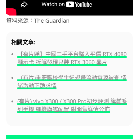
資料來源：The Guardian
相關文章:
【有片睇】中國二手平台購入平價 RTX 4080
顯示卡 拆解發現只裝 RTX 3060 晶片
（有片)重慶職校學生違規帶流動電源被查 情
緒激動下跪求情
(有片) vivo X300 / X300 Pro初步評測 旗艦系
列手機 細機旗艦配置 附開售詳情公佈