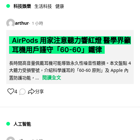
科技娛樂
生活科技
健康
arthur
1 小時
AirPods 用家注意聽力響紅燈 醫學界籲
耳機用戶謹守「60-60」鐵律
長時間高音量佩戴耳機可能導致永久性噪音性聽損。本文盤點 4
大聽力受損警號，介紹科學護耳的「60-60 原則」及 Apple 內
閱讀全文
置防護功能，...
4
分享
人工智能