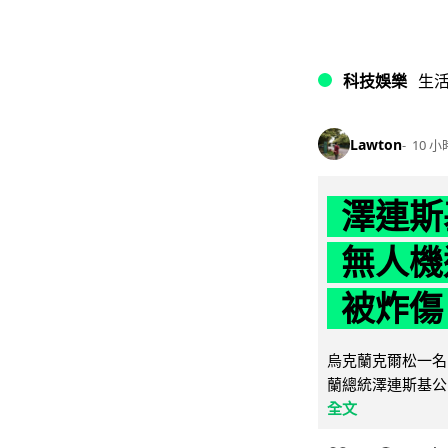
科技娛樂
生
Lawton
10 小
澤連斯
無人機
被炸傷
烏克蘭克爾松一名 
蘭總統澤連斯基公
全文