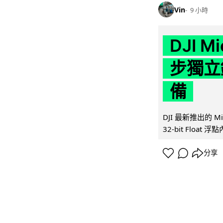
Vin
9 小時
DJI M
步獨立錄
備
DJI 最新推出的 
32-bit Float
分享