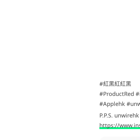
#紅黑紅紅黑
#ProductRed #
#Applehk #unw
P.P.S. unwir
https://www.i