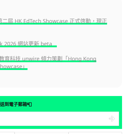
 第二屆 HK EdTech Showcase 正式啓動，現正
.hk 2026 網站更新 beta
育科技 unwire 傾力策劃「Hong Kong
Showcase」
📮
送到電子郵箱