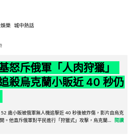
活娛樂
城中熱話
時
基怒斥俄軍「人肉狩獵」
追殺烏克蘭小販近 40 秒仍
52 歲小販被俄軍無人機追擊近 40 秒後被炸傷，影片由烏克
開。他直斥俄軍對平民進行「狩獵式」攻擊，烏克蘭...
閱讀