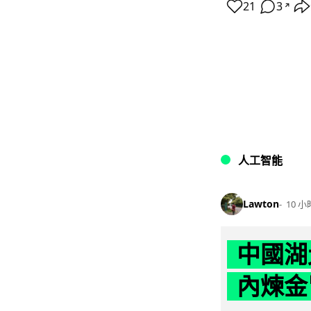
21
3
↗
人工智能
Lawton
10 小
中國湖
內煉金