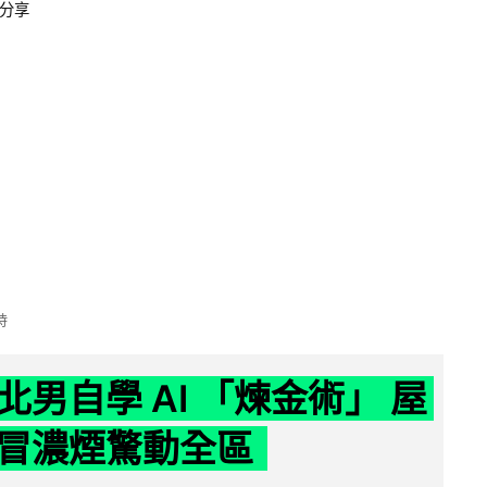
分享
時
北男自學 AI 「煉金術」 屋
冒濃煙驚動全區