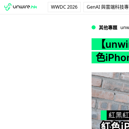
WWDC 2026
GenAI 與雲端科技
【unwire TV】紅
unw
其他專題
【unw
色iPhon