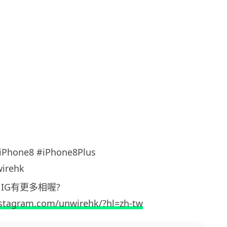
iPhone8 #iPhone8Plus
irehk
ehk IG有更多相喔?
nstagram.com/unwirehk/?hl=zh-tw