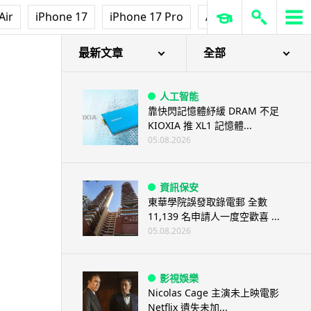
Air
iPhone 17
iPhone 17 Pro
AirPods Pro 3
Ap
最新文章
全部
人工智能
靠快閃記憶體紓緩 DRAM 不足
KIOXIA 推 XL1 記憶體...
05.08.2026
資訊保安
東華學院誤發取錄電郵 全數
11,139 名申請人一度空歡喜 ...
05.08.2026
影視娛樂
Nicolas Cage 主演未上映電影
Netflix 遺失未加...