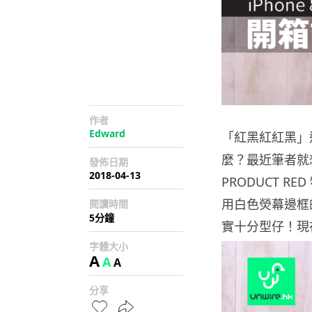
作者
Edward
「紅黑紅紅黑」
麼？最近筆者就想起 A
發佈日期
2018-04-13
PRODUCT R
用白色熒幕邊框
閱讀時間
5分鐘
實十分型仔！現
字體大小
A
A
A
分享