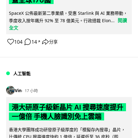
蓋全球170國
SpaceX 公佈最新第二季業績，受惠 Starlink 與 AI 業務帶動，
閱讀
季度收入按年飆升 92% 至 78 億美元。行政總裁 Elon...
全文
104
14
分享
↗
人工智能
Vin
17 小時
港大研原子級新晶片 AI 搜尋速度提升
一億倍 手機人臉識別免上雲端
香港大學團隊成功研發原子級厚度的「模擬存內搜尋」晶片，
比傳統 CPU 搜尋速度快約 1 億倍，延遲低至 36 皮秒（即