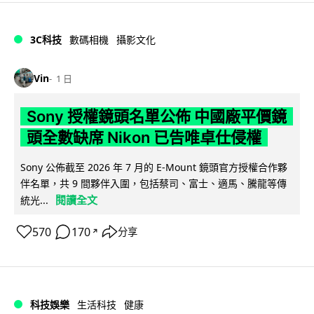
3C科技
數碼相機
攝影文化
Vin
1 日
Sony 授權鏡頭名單公佈 中國廠平價鏡
頭全數缺席 Nikon 已告唯卓仕侵權
Sony 公佈截至 2026 年 7 月的 E-Mount 鏡頭官方授權合作夥
伴名單，共 9 間夥伴入圍，包括蔡司、富士、適馬、騰龍等傳
閱讀全文
統光...
570
170
分享
↗
科技娛樂
生活科技
健康