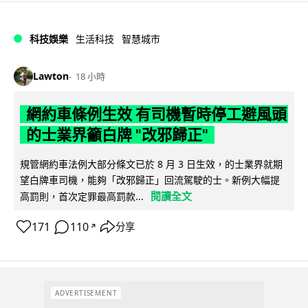
科技娛樂
生活科技
智慧城市
Lawton
18 小時
網約車條例生效 有司機暫時停工避風頭
的士業界籲白牌 "改邪歸正"
規管網約車法例大部分條文已於 8 月 3 日生效，的士業界就期
望白牌車司機，能夠「改邪歸正」回流駕駛的士。新例大幅提
閱讀全文
高罰則，首次定罪最高罰款...
171
110
分享
↗
ADVERTISEMENT