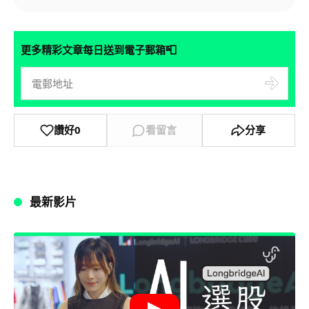
📮
更多精彩文章每日送到電子郵箱
讚好
0
看留言
分享
最新影片