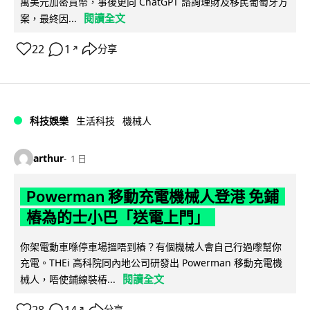
萬美元加密貨幣，事後更向 ChatGPT 諮詢理財及移民葡萄牙方
閱讀全文
案，最終因...
22
1
分享
↗
科技娛樂
生活科技
機械人
arthur
1 日
Powerman 移動充電機械人登港 免鋪
樁為的士小巴「送電上門」
你架電動車喺停車場搵唔到樁？有個機械人會自己行過嚟幫你
充電。THEi 高科院同內地公司研發出 Powerman 移動充電機
閱讀全文
械人，唔使鋪線裝樁...
分享
↗