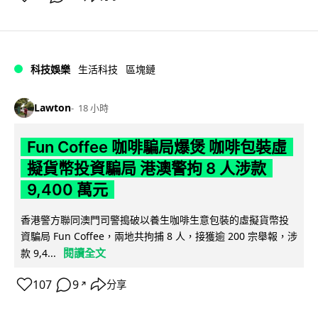
科技娛樂
生活科技
區塊鏈
Lawton
18 小時
Fun Coffee 咖啡騙局爆煲 咖啡包裝虛
擬貨幣投資騙局 港澳警拘 8 人涉款
9,400 萬元
香港警方聯同澳門司警搗破以養生咖啡生意包裝的虛擬貨幣投
資騙局 Fun Coffee，兩地共拘捕 8 人，接獲逾 200 宗舉報，涉
閱讀全文
款 9,4...
107
9
分享
↗