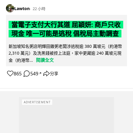
Lawton
22 小時
當電子支付大行其道 屈穎妍: 商戶只收
現金 唯一可能是逃稅 倡稅局主動調查
新加坡知名粥店明輝田雞粥老闆涉逃稅逾 380 萬坡元（約港幣
2,310 萬元）及洗黑錢被控上法庭，家中更藏逾 240 萬坡元現
閱讀全文
金（約港幣...
865
549
分享
↗
ADVERTISEMENT