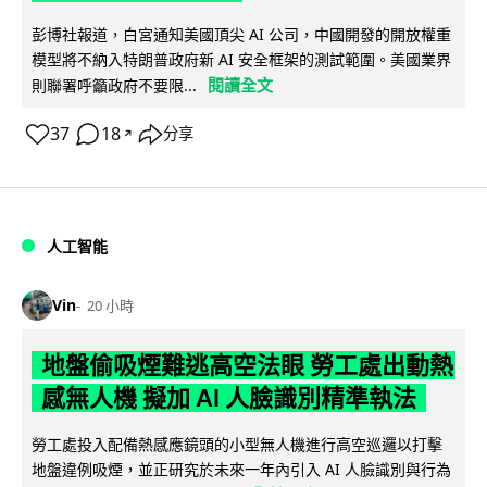
彭博社報道，白宮通知美國頂尖 AI 公司，中國開發的開放權重
模型將不納入特朗普政府新 AI 安全框架的測試範圍。美國業界
閱讀全文
則聯署呼籲政府不要限...
37
18
分享
↗
人工智能
Vin
20 小時
地盤偷吸煙難逃高空法眼 勞工處出動熱
感無人機 擬加 AI 人臉識別精準執法
勞工處投入配備熱感應鏡頭的小型無人機進行高空巡邏以打擊
地盤違例吸煙，並正研究於未來一年內引入 AI 人臉識別與行為