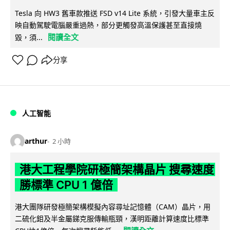
Tesla 向 HW3 舊車款推送 FSD v14 Lite 系統，引發大量車主反
映自動駕駛電腦嚴重過熱，部分更觸發高溫保護甚至直接燒
閱讀全文
毀，須...
分享
人工智能
arthur
2 小時
港大工程學院研極簡架構晶片 搜尋速度
勝標準 CPU 1 億倍
港大團隊研發極簡架構模擬內容尋址記憶體（CAM）晶片，用
二硫化鉬及半金屬銻克服傳輸瓶頸，漢明距離計算速度比標準