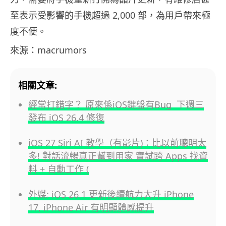
至表示受影響的手機超過 2,000 部，為用戶帶來極
度不便。
來源：macrumors
相關文章:
經常打錯字？ 原來係iOS鍵盤有Bug 下週三
發布 iOS 26.4 修復
iOS 27 Siri AI 教學（有影片)：比以前聰明太
多! 對話流暢真正幫到用家 實試跨 Apps 找資
料 + 自動工作 (
外媒: iOS 26.1 更新後續航力大升 iPhone
17, iPhone Air 有明顯體感提升