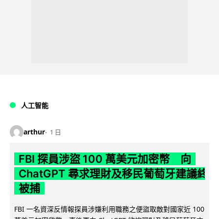
人工智能
arthur
1 日
FBI 探員涉盜 100 萬美元加密幣 向
ChatGPT 尋求理財及移民葡萄牙建議終
被捕
FBI 一名資深反情報探員涉嫌利用職務之便盜取敵對國家近 100