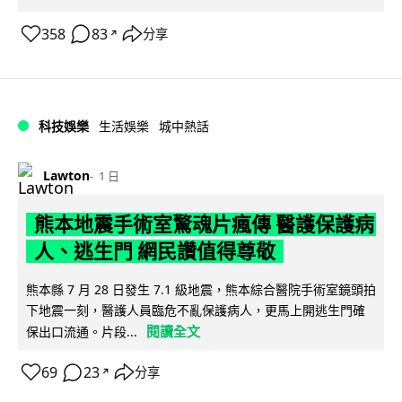
358
83
分享
↗
科技娛樂
生活娛樂
城中熱話
Lawton
1 日
熊本地震手術室驚魂片瘋傳 醫護保護病
人、逃生門 網民讚值得尊敬
熊本縣 7 月 28 日發生 7.1 級地震，熊本綜合醫院手術室鏡頭拍
下地震一刻，醫護人員臨危不亂保護病人，更馬上開逃生門確
閱讀全文
保出口流通。片段...
69
23
分享
↗