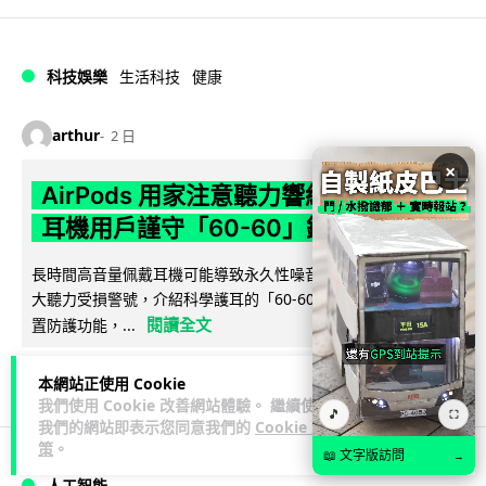
科技娛樂
生活科技
健康
arthur
2 日
×
AirPods 用家注意聽力響紅燈 醫學界籲
耳機用戶謹守「60-60」鐵律
長時間高音量佩戴耳機可能導致永久性噪音性聽損。本文盤點 4
大聽力受損警號，介紹科學護耳的「60-60 原則」及 Apple 內
閱讀全文
置防護功能，...
20
分享
本網站正使用 Cookie
我們使用 Cookie 改善網站體驗。 繼續使用
🎵
⛶
我們的網站即表示您同意我們的
Cookie 政
策
。
📖 文字版訪問
→
人工智能