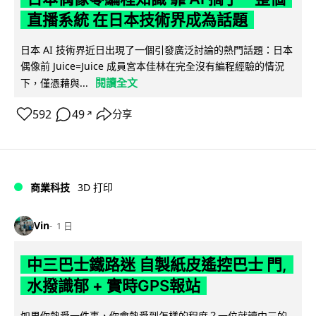
直播系統 在日本技術界成為話題
日本 AI 技術界近日出現了一個引發廣泛討論的熱門話題：日本
偶像前 Juice=Juice 成員宮本佳林在完全沒有編程經驗的情況
閱讀全文
下，僅憑藉與...
592
49
分享
↗
商業科技
3D 打印
Vin
1 日
中三巴士鐵路迷 自製紙皮遙控巴士 門,
水撥識郁 + 實時GPS報站
如果你熱愛一件事，你會熱愛到怎樣的程度？一位就讀中三的