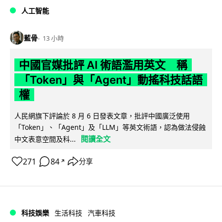
人工智能
藍骨
13 小時
中國官媒批評 AI 術語濫用英文 稱
「Token」與「Agent」動搖科技話語
權
人民網旗下評論於 8 月 6 日發表文章，批評中國廣泛使用
「Token」、「Agent」及「LLM」等英文術語，認為做法侵蝕
閱讀全文
中文表意空間及科...
271
84
分享
↗
科技娛樂
生活科技
汽車科技