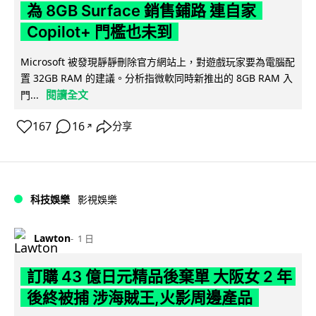
為 8GB Surface 銷售鋪路 連自家
Copilot+ 門檻也未到
Microsoft 被發現靜靜刪除官方網站上，對遊戲玩家要為電腦配
置 32GB RAM 的建議。分析指微軟同時新推出的 8GB RAM 入
閱讀全文
門...
167
16
分享
↗
科技娛樂
影視娛樂
Lawton
1 日
訂購 43 億日元精品後棄單 大阪女 2 年
後終被捕 涉海賊王,火影周邊產品