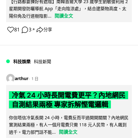
【行路都要揀好有遮陰】南韓首爾大學 23 歲學生劉敏俊利用 2
星期開發防曬導航 App「走向陰涼處」，結合建築物高度、太
閱讀全文
陽仰角及行道樹陰影...
81
3
分享
↗
科技娛樂
科技新聞
arthur
1 日
冷氣 24 小時長開電費更平？內地網民
自測結果兩極 專家拆解慳電邏輯
你信唔信冷氣長開 24 小時，電費反而平過開開關關？內地網民
實測結果兩極，有人一個月電費只需 118 元人民幣，有人飆到
閱讀全文
過千。電力部門話不能...