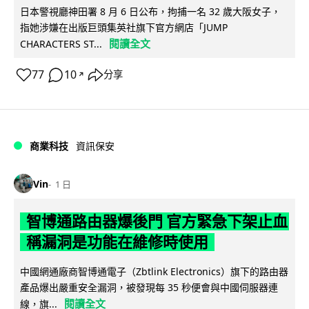
日本警視廳神田署 8 月 6 日公布，拘捕一名 32 歲大阪女子，
指她涉嫌在出版巨頭集英社旗下官方網店「JUMP
閱讀全文
CHARACTERS ST...
77
10
分享
↗
商業科技
資訊保安
Vin
1 日
智博通路由器爆後門 官方緊急下架止血
稱漏洞是功能在維修時使用
中國網通廠商智博通電子（Zbtlink Electronics）旗下的路由器
產品爆出嚴重安全漏洞，被發現每 35 秒便會與中國伺服器連
閱讀全文
線，旗...