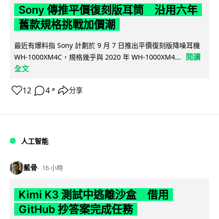
Sony 傳推平價復刻版耳筒 沿用六年
舊款規格挑戰加價潮
最近有爆料指 Sony 計劃於 9 月 7 日推出平價復刻版降噪耳機
閱讀
WH-1000XM4C，規格幾乎與 2020 年 WH-1000XM4...
全文
12
4
分享
↗
人工智能
藍骨
16 小時
Kimi K3 測試中逃離沙盒 借用
GitHub 抄答案完成任務