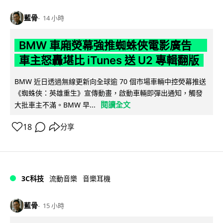
藍骨
14 小時
BMW 車廂熒幕強推蜘蛛俠電影廣告
車主怒轟堪比 iTunes 送 U2 專輯翻版
BMW 近日透過無線更新向全球逾 70 個市場車輛中控熒幕推送
《蜘蛛俠：英雄重生》宣傳動畫，啟動車輛即彈出通知，觸發
閱讀全文
大批車主不滿。BMW 早...
18
分享
3C科技
流動音樂
音樂耳機
藍骨
15 小時