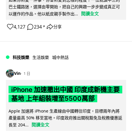
巴士鐵路迷，選擇由零開始，把自己的興趣一步步變成真正可
閱讀全文
以運作的作品。他以紙皮親手製作出...
4,127
234
分享
↗
科技娛樂
生活娛樂
城中熱話
Vin
1 日
iPhone 加速撤出中國 印度成新機主要
基地 上年組裝增至5500萬部
Apple 加速將 iPhone 生產線由中國轉往印度，目標兩年內將
產量最高 50% 移至當地。印度政府推出關稅豁免及稅務優惠延
閱讀全文
長至 204...