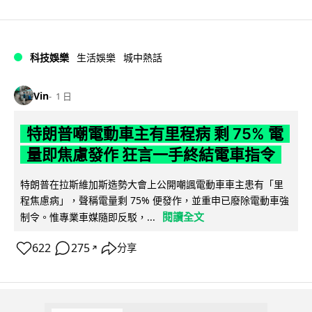
科技娛樂
生活娛樂
城中熱話
Vin
1 日
特朗普嘲電動車主有里程病 剩 75% 電
量即焦慮發作 狂言一手終結電車指令
特朗普在拉斯維加斯造勢大會上公開嘲諷電動車車主患有「里
程焦慮病」，聲稱電量剩 75% 便發作，並重申已廢除電動車強
閱讀全文
制令。惟專業車媒隨即反駁，...
622
275
分享
↗