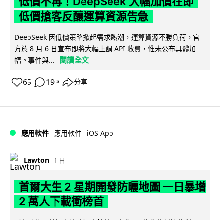
低價不再！DeepSeek 大幅加價在即
低價搶客反釀運算資源告急
DeepSeek 因低價策略掀起需求熱潮，運算資源不勝負荷，官
方於 8 月 6 日宣布即將大幅上調 API 收費，惟未公布具體加
閱讀全文
幅。事件與...
65
19
分享
↗
iOS App
應用軟件
應用軟件
Lawton
1 日
首爾大生 2 星期開發防曬地圖 一日暴增
2 萬人下載衝榜首