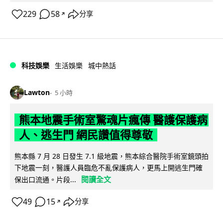
229
58
分享
↗
科技娛樂
生活娛樂
城中熱話
Lawton
5 小時
熊本地震手術室驚魂片瘋傳 醫護保護病
人、逃生門 網民讚值得尊敬
熊本縣 7 月 28 日發生 7.1 級地震，熊本綜合醫院手術室鏡頭拍
下地震一刻，醫護人員臨危不亂保護病人，更馬上開逃生門確
閱讀全文
保出口流通。片段...
49
15
分享
↗