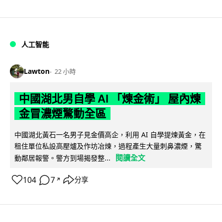
人工智能
Lawton
22 小時
中國湖北男自學 AI 「煉金術」 屋內煉
金冒濃煙驚動全區
中國湖北黃石一名男子見金價高企，利用 AI 自學提煉黃金，在
租住單位私設高壓爐及作坊冶煉，過程產生大量刺鼻濃煙，驚
閱讀全文
動鄰居報警。警方到場揭發整...
104
7
分享
↗