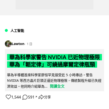
人工智能
Lawton
1 日
華為科學家警告 NVIDIA 已近物理極限
華為「韜定律」可繞過摩爾定律瓶頸
華為半導體首席科學家廖恒罕見接受近 5 小時專訪，警告
NVIDIA 等西方晶片巨頭正逼近物理極限，傳統製程升級已失經
閱讀全文
濟效益。他同時介紹華為...
1,544
591
分享
↗