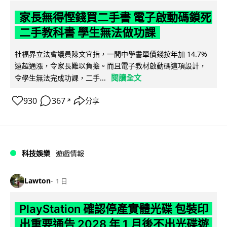
家長無得慳錢買二手書 電子啟動碼鎖死
二手教科書 學生無法做功課
社福界立法會議員陳文宜指，一間中學書單價錢按年加 14.7%
遠超通漲，令家長難以負擔。而且電子教材啟動碼這項設計，
閱讀全文
令學生無法完成功課，二手...
930
367
分享
↗
科技娛樂
遊戲情報
Lawton
1 日
PlayStation 確認停產實體光碟 包裝印
出重要通告 2028 年 1 月後不出光碟遊