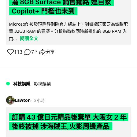
為 8GB Surface 銷售鋪路 連自家
Copilot+ 門檻也未到
Microsoft 被發現靜靜刪除官方網站上，對遊戲玩家要為電腦配
置 32GB RAM 的建議。分析指微軟同時新推出的 8GB RAM 入
閱讀全文
門...
113
7
分享
↗
科技娛樂
影視娛樂
Lawton
5 小時
訂購 43 億日元精品後棄單 大阪女 2 年
後終被捕 涉海賊王,火影周邊產品