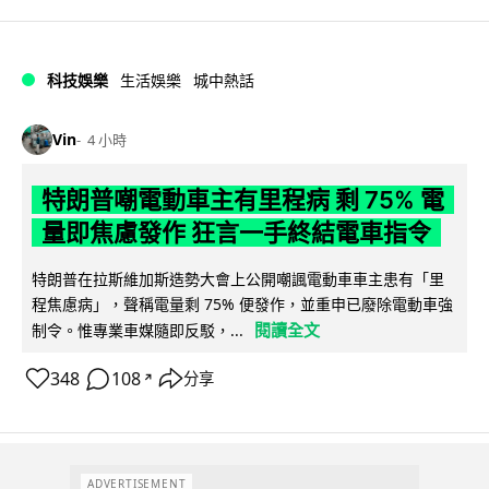
科技娛樂
生活娛樂
城中熱話
Vin
4 小時
特朗普嘲電動車主有里程病 剩 75% 電
量即焦慮發作 狂言一手終結電車指令
特朗普在拉斯維加斯造勢大會上公開嘲諷電動車車主患有「里
程焦慮病」，聲稱電量剩 75% 便發作，並重申已廢除電動車強
閱讀全文
制令。惟專業車媒隨即反駁，...
348
108
分享
↗
ADVERTISEMENT