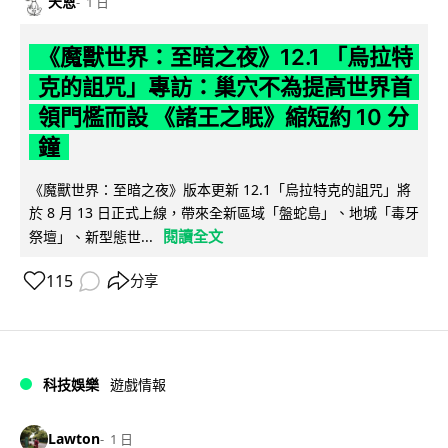
天恩
1 日
《魔獸世界：至暗之夜》12.1 「烏拉特
克的詛咒」專訪：巢穴不為提高世界首
領門檻而設 《諸王之眠》縮短約 10 分
鐘
《魔獸世界：至暗之夜》版本更新 12.1「烏拉特克的詛咒」將
於 8 月 13 日正式上線，帶來全新區域「盤蛇島」、地城「毒牙
閱讀全文
祭壇」、新型態世...
115
分享
科技娛樂
遊戲情報
Lawton
1 日