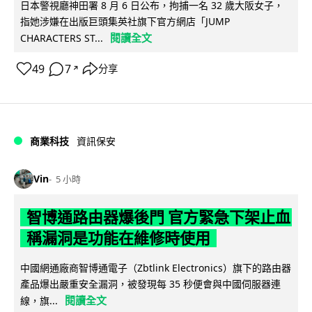
日本警視廳神田署 8 月 6 日公布，拘捕一名 32 歲大阪女子，
指她涉嫌在出版巨頭集英社旗下官方網店「JUMP
閱讀全文
CHARACTERS ST...
49
7
分享
↗
商業科技
資訊保安
Vin
5 小時
智博通路由器爆後門 官方緊急下架止血
稱漏洞是功能在維修時使用
中國網通廠商智博通電子（Zbtlink Electronics）旗下的路由器
產品爆出嚴重安全漏洞，被發現每 35 秒便會與中國伺服器連
閱讀全文
線，旗...