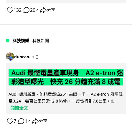
132
20
分享
↗
科技娛樂
科技新聞
duncan
1 日
Audi 最慳電量產車現身 A2 e-tron 迷
彩造型曝光 快充 26 分鐘充滿 8 成電
Audi 呢部新車，能耗竟然係25年前嘅一半。 A2 e-tron 風阻低
至0.24，每百公里只需12.8 kWh，一度電行到7.8公里。6...
閱讀全文
7
1
分享
↗