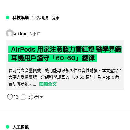
科技娛樂
生活科技
健康
arthur
8 小時
AirPods 用家注意聽力響紅燈 醫學界籲
耳機用戶謹守「60-60」鐵律
長時間高音量佩戴耳機可能導致永久性噪音性聽損。本文盤點 4
大聽力受損警號，介紹科學護耳的「60-60 原則」及 Apple 內
閱讀全文
置防護功能，...
13
分享
人工智能