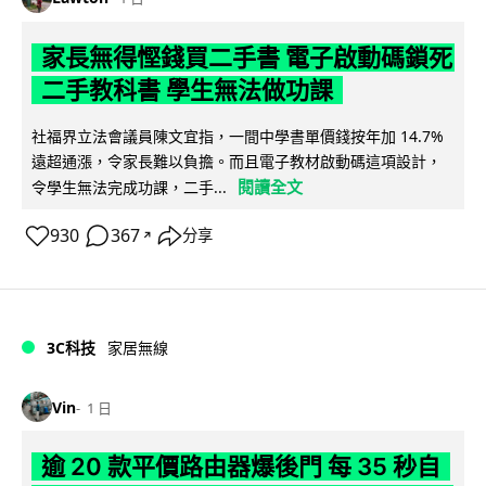
家長無得慳錢買二手書 電子啟動碼鎖死
二手教科書 學生無法做功課
社福界立法會議員陳文宜指，一間中學書單價錢按年加 14.7%
遠超通漲，令家長難以負擔。而且電子教材啟動碼這項設計，
閱讀全文
令學生無法完成功課，二手...
930
367
分享
↗
3C科技
家居無線
Vin
1 日
逾 20 款平價路由器爆後門 每 35 秒自