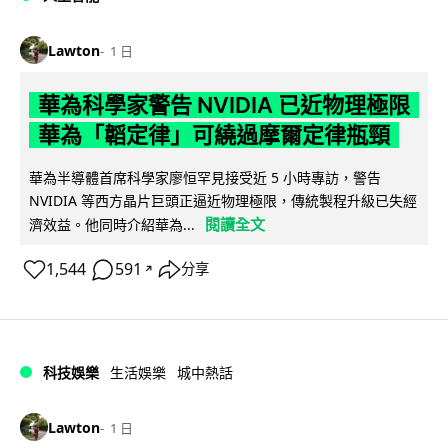
Lawton
1 日
華為科學家警告 NVIDIA 已近物理極限
華為「韜定律」可繞過摩爾定律瓶頸
華為半導體首席科學家廖恒罕見接受近 5 小時專訪，警告
NVIDIA 等西方晶片巨頭正逼近物理極限，傳統製程升級已失經
閱讀全文
濟效益。他同時介紹華為...
1,544
591
分享
↗
科技娛樂
生活娛樂
城中熱話
Lawton
1 日