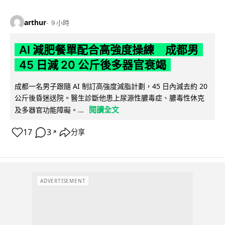
arthur
9 小時
AI 減肥餐單配合高強度操練 成都男
45 日減 20 公斤後多器官衰竭
成都一名男子跟隨 AI 制訂高強度減脂計劃，45 日內減去約 20
公斤後昏迷送院。醫生診斷他患上尿源性膿毒症、膿毒性休克
閱讀全文
及多器官功能障礙。...
17
3
分享
↗
ADVERTISEMENT