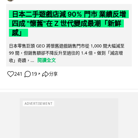
日本二手遊戲店減 90% 門市 業績反增
四成 "懷舊"在 Z 世代變成最潮「新鮮
感」
日本零售巨頭 GEO 將懷舊遊戲銷售門市從 1,000 間大幅減至
99 間，但銷售額卻不降反升至過往的 1.4 倍。做到「減店增
閱讀全文
收」奇蹟，...
241
19
分享
↗
ADVERTISEMENT