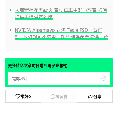
大埔宏福苑五級火 電動車車主好心放電 通宵
提供手機供電設施
NVIDIA Alpamayo 對決 Tesla FSD 黃仁
勳：NVIDIA 不造車 期望能為產業提供平台
📮
更多精彩文章每日送到電子郵箱
讚好
0
看留言
分享