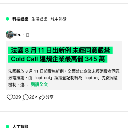
科技娛樂
生活娛樂
城中熱話
Vin
1 日
法國 8 月 11 日出新例 未經同意嚴禁
Cold Call 違規企業最高罰 345 萬
法國將於 8 月 11 日起實施新例，全面禁止企業未經消費者同意
致電推銷，由「opt-out」拒接登記制轉為「opt-in」先徵同意
閱讀全文
機制。違...
329
26
分享
↗
人工智能