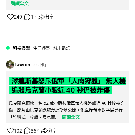
閱讀全文
249
1
分享
↗
科技娛樂
生活娛樂
城中熱話
Lawton
22 小時
澤連斯基怒斥俄軍「人肉狩獵」 無人機
追殺烏克蘭小販近 40 秒仍被炸傷
烏克蘭克爾松一名 52 歲小販被俄軍無人機追擊近 40 秒後被炸
傷，影片由烏克蘭總統澤連斯基公開。他直斥俄軍對平民進行
閱讀全文
「狩獵式」攻擊，烏克蘭...
102
36
分享
↗