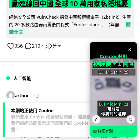
動連線回中國 全球 10 萬用家私隱堪憂
網絡安全公司 VulnCheck 揭發中國智博通電子（Zbtlink）生產
閱
的 20 多款路由器內置後門程式「Endlessdoors」（無盡...
讀全文
956
219
分享
↗
×
人工智能
arthur
1 日
本網站正使用 Cookie
Tesla HW3 舊硬件裝 FSD v14 Lite 頻
我們使用 Cookie 改善網站體驗。 繼續使用
🎵
⛶
現過熱 部分電腦損毀車主須自費維修
我們的網站即表示您同意我們的
Cookie 政
策
。
📖 詳細評測
→
Tesla 向 HW3 舊車款推送 FSD v14 Lite 系統，引發大量車主反