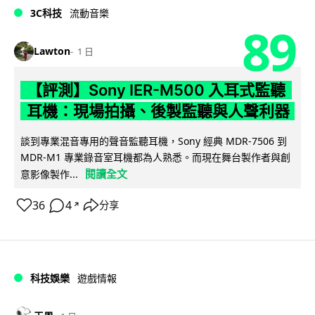
3C科技
流動音樂
89
Lawton
1 日
【評測】Sony IER-M500 入耳式監聽
耳機：現場拍攝、後製監聽與人聲利器
談到專業混音專用的聲音監聽耳機，Sony 經典 MDR-7506 到
MDR-M1 專業錄音室耳機都為人熟悉。而現在舞台製作者與創
閱讀全文
意影像製作...
36
4
分享
↗
科技娛樂
遊戲情報