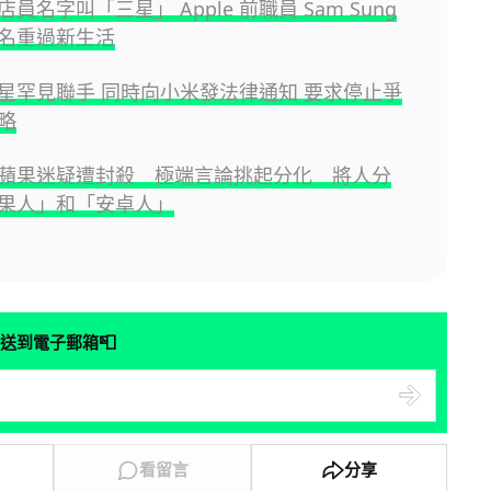
員名字叫「三星」 Apple 前職員 Sam Sung
名重過新生活
星罕見聯手 同時向小米發法律通知 要求停止爭
略
蘋果迷疑遭封殺 極端言論挑起分化 將人分
果人」和「安卓人」
📮
送到電子郵箱
看留言
分享