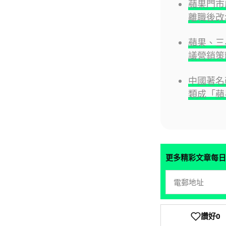
蘋果門市店
離職後改
蘋果、三
議營銷策
中國著名
類成「蘋
更多精彩文章每日
讚好
0