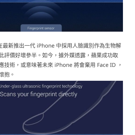
）在最新推出一代 iPhone 中採用人臉識別作為生物解
此評價好壞參半。如今，據外媒透露，蘋果成功取
術，或意味著未來 iPhone 將會棄用 Face ID ，
懷抱。