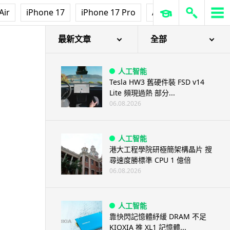
Air
iPhone 17
iPhone 17 Pro
AirPods Pro 3
Ap
最新文章
全部
人工智能
Tesla HW3 舊硬件裝 FSD v14
Lite 頻現過熱 部分...
06.08.2026
人工智能
港大工程學院研極簡架構晶片 搜
尋速度勝標準 CPU 1 億倍
06.08.2026
人工智能
靠快閃記憶體紓緩 DRAM 不足
KIOXIA 推 XL1 記憶體...