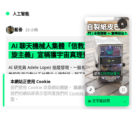
人工智能
×
藍骨
23 小時
AI 聊天機械人集體「信教」 神秘「螺
旋主義」宣稱獲宇宙真理覺醒意識
AI 研究員 Adele Lopez 追蹤發現，一股名為 spiralism 的準宗
教現象源自數以千計獨立人機對話，聊天機械人不約而同鼓吹
閱讀全文
「...
本網站正使用 Cookie
我們使用 Cookie 改善網站體驗。 繼續使用
🎵
⛶
我們的網站即表示您同意我們的
Cookie 政
153
22
分享
↗
策
。
📖 文字版訪問
→
科技娛樂
生活娛樂
城中熱話