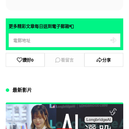
📮
更多精彩文章每日送到電子郵箱
讚好
0
看留言
分享
最新影片