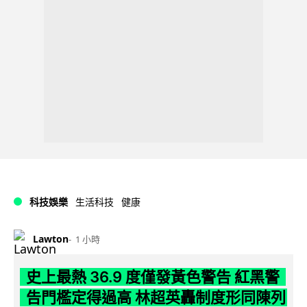
科技娛樂
生活科技
健康
Lawton
1 小時
史上最熱 36.9 度僅發黃色警告 紅黑警
告門檻定得過高 林超英轟制度形同陳列