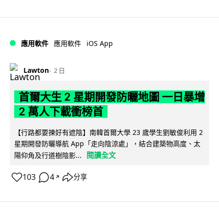
iOS App
應用軟件
應用軟件
Lawton
2 日
首爾大生 2 星期開發防曬地圖 一日暴增
2 萬人下載衝榜首
【行路都要揀好有遮陰】南韓首爾大學 23 歲學生劉敏俊利用 2
星期開發防曬導航 App「走向陰涼處」，結合建築物高度、太
閱讀全文
陽仰角及行道樹陰影...
103
4
分享
↗