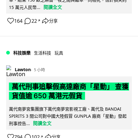
閱讀全文
15 萬元人民幣...
164
22
分享
↗
科技娛樂
生活科技
玩具
Lawton
5 小時
萬代刑事追擊假高達廠商「星動」 查獲
貨值逾 650 萬港元假貨
萬代南夢宮集團旗下萬代南夢宮影視工廠、萬代及 BANDAI
SPIRITS 3 間公司對中國大陸假冒 GUNPLA 廠商「星動」發起
閱讀全文
刑事控告...
794
102
分享
↗