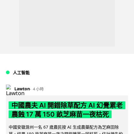
人工智能
Lawton
4 小時
中國農夫 AI 開錯除草配方 AI 幻覺累老
農蝕 17 萬 150 畝芝麻苗一夜枯死
中國安徽滁州一名 67 歲農民按 AI 生成農藥配方為芝麻田除
草，結果 150 畝芝麻苗一夜之間與雜草一同枯死，估計損失約