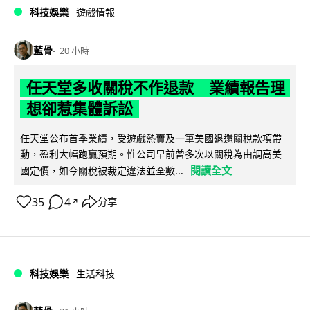
科技娛樂
遊戲情報
藍骨
20 小時
任天堂多收關稅不作退款 業績報告理
想卻惹集體訴訟
任天堂公布首季業績，受遊戲熱賣及一筆美國退還關稅款項帶
動，盈利大幅跑贏預期。惟公司早前曾多次以關稅為由調高美
閱讀全文
國定價，如今關稅被裁定違法並全數...
35
4
分享
↗
科技娛樂
生活科技