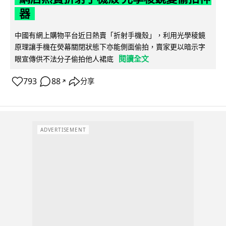
器
中國有網上購物平台近日熱賣「折射手機殼」，利用光學稜鏡
原理讓手機在熒幕關閉狀態下亦能側面偷拍，賣家更以暗示字
閱讀全文
眼宣傳供不法分子偷拍他人裙底
793
88
分享
↗
ADVERTISEMENT