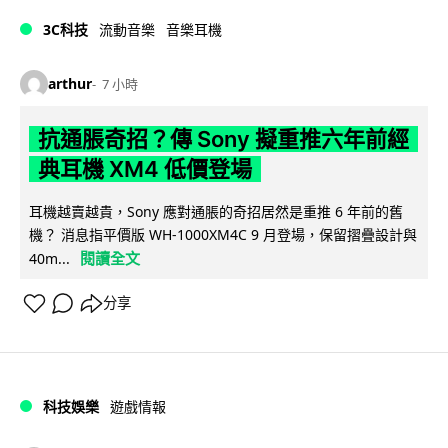
3C科技
流動音樂
音樂耳機
arthur
7 小時
抗通脹奇招？傳 Sony 擬重推六年前經
典耳機 XM4 低價登場
耳機越賣越貴，Sony 應對通脹的奇招居然是重推 6 年前的舊
機？ 消息指平價版 WH-1000XM4C 9 月登場，保留摺疊設計與
閱讀全文
40m...
分享
科技娛樂
遊戲情報