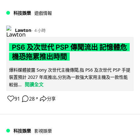
科技娛樂
遊戲情報
Lawton
4 小時
PS6 及次世代 PSP 傳聞流出 記憶體危
機恐拖累推出時間
爆料媒體披露 Sony 次世代主機傳聞,指 PS6 及次世代 PSP 手提
裝置預計 2027 年底推出,分別為一款強大家用主機及一款性能
閱讀全文
較弱...
91
28
分享
↗
科技娛樂
影視娛樂