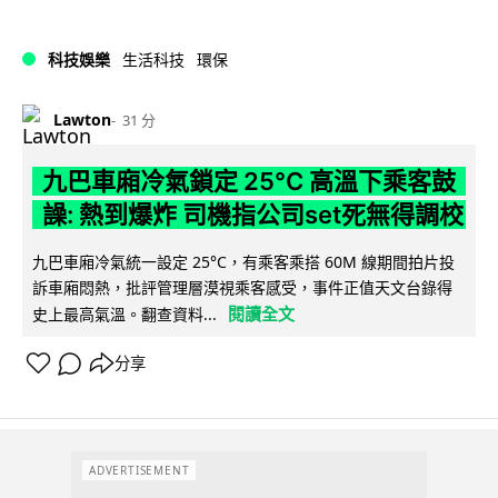
科技娛樂
生活科技
環保
Lawton
31 分
九巴車廂冷氣鎖定 25°C 高溫下乘客鼓
譟: 熱到爆炸 司機指公司set死無得調校
九巴車廂冷氣統一設定 25°C，有乘客乘搭 60M 線期間拍片投
訴車廂悶熱，批評管理層漠視乘客感受，事件正值天文台錄得
閱讀全文
史上最高氣溫。翻查資料...
分享
ADVERTISEMENT