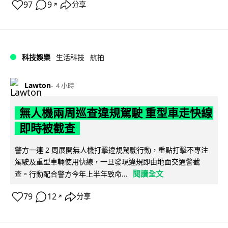
97
9
分享
↗
科技娛樂
生活科技
航拍
Lawton
4 小時
無人機兩周巡查違規駕駛 重型車走快線
即時被截查
警方一連 2 周展開無人機打擊違規駕駛行動，重點打擊不專注
駕駛及重型車輛使用快線，一旦發現違規即由地面交通警截
閱讀全文
查。行動配合警方今年上半年致命...
79
12
分享
↗