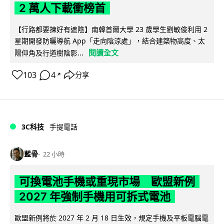
2 萬人下載衝榜首
【行路都要揀好有遮陰】南韓首爾大學 23 歲學生劉敏俊利用 2
星期開發防曬導航 App「走向陰涼處」，結合建築物高度、太
閱讀全文
陽仰角及行道樹陰影...
103
4
分享
↗
3C科技
手提電話
藍骨
22 小時
可換電池手機或重現市場 歐盟新例
2027 年強制手機用可拆式電池
歐盟新例將於 2027 年 2 月 18 日生效，規定手機及平板電腦電