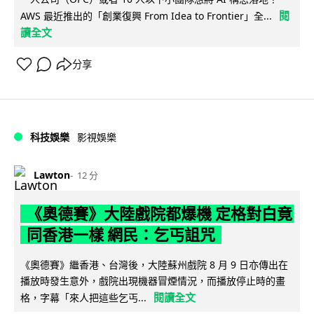
閱
AWS 最近推出的「創業復興 From Idea to Frontier」全...
讀全文
分享
科技娛樂
影視娛樂
Lawton
12 分
《奧德賽》大陸戲院都爆機 定格對白竟
同香港一樣 網民：乞丐詛咒
《奧德賽》繼香港、台灣後，大陸蘇州戲院 8 月 9 日亦傳出在
播放時發生意外，戲院出現機器冒煙情況，而播放停止時的畫
閱讀全文
格，字幕「來人把這些乞丐...