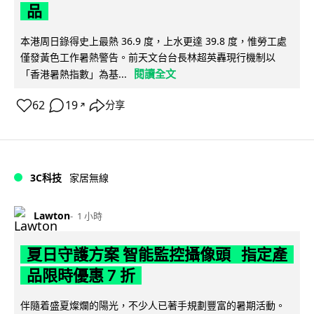
品
本港周日錄得史上最熱 36.9 度，上水更達 39.8 度，惟勞工處
僅發黃色工作暑熱警告。前天文台台長林超英轟現行機制以
閱讀全文
「香港暑熱指數」為基...
62
19
分享
↗
3C科技
家居無線
Lawton
1 小時
夏日守護方案 智能監控攝像頭 指定產
品限時優惠 7 折
伴隨着盛夏燦爛的陽光，不少人已著手規劃豐富的暑期活動。