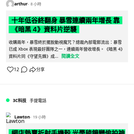
arthur
8 小時
十年低谷終翻身 暴雪連續兩年增長 靠
《暗黑 4》資料片逆襲
收購兩年，暴雪終於擺脫動視魔咒？總裁內部電郵流出：暴雪
已成 Xbox 表現最好團隊之一，連續兩年營收增長。《暗黑 4》
閱讀全文
資料片同《守望先鋒》成...
12
分享
3C科技
手提電話
Lawton
19 小時
網店熱賣折射手機殼 光學稜鏡變偷拍神