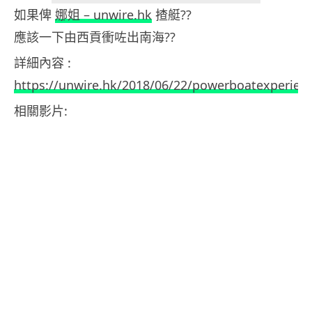
如果俾
娜姐 – unwire.hk
揸艇??
應該一下由西貢衝咗出南海??
詳細內容 :
https://unwire.hk/2018/06/22/powerboatexperienc
相關影片: