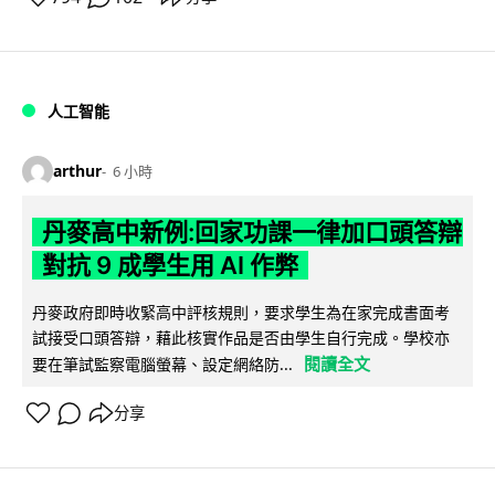
人工智能
arthur
6 小時
丹麥高中新例:回家功課一律加口頭答辯
對抗 9 成學生用 AI 作弊
丹麥政府即時收緊高中評核規則，要求學生為在家完成書面考
試接受口頭答辯，藉此核實作品是否由學生自行完成。學校亦
閱讀全文
要在筆試監察電腦螢幕、設定網絡防...
分享