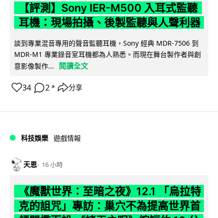
【評測】Sony IER-M500 入耳式監聽
耳機：現場拍攝、後製監聽與人聲利器
談到專業混音專用的聲音監聽耳機，Sony 經典 MDR-7506 到
MDR-M1 專業錄音室耳機都為人熟悉。而現在舞台製作者與創
閱讀全文
意影像製作...
34
2
分享
↗
科技娛樂
遊戲情報
天恩
16 小時
《魔獸世界：至暗之夜》12.1 「烏拉特
克的詛咒」專訪：巢穴不為提高世界首