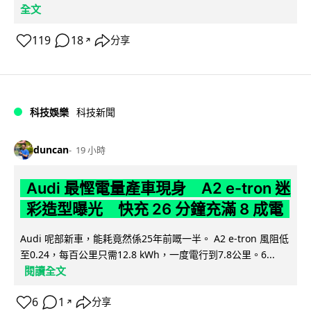
全文
119
18
分享
↗
科技娛樂
科技新聞
duncan
19 小時
Audi 最慳電量產車現身 A2 e-tron 迷
彩造型曝光 快充 26 分鐘充滿 8 成電
Audi 呢部新車，能耗竟然係25年前嘅一半。 A2 e-tron 風阻低
至0.24，每百公里只需12.8 kWh，一度電行到7.8公里。6...
閱讀全文
6
1
分享
↗