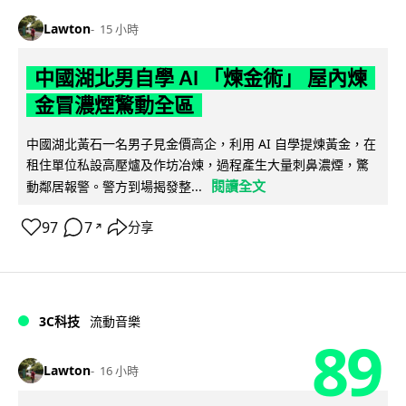
Lawton
15 小時
中國湖北男自學 AI 「煉金術」 屋內煉
金冒濃煙驚動全區
中國湖北黃石一名男子見金價高企，利用 AI 自學提煉黃金，在
租住單位私設高壓爐及作坊冶煉，過程產生大量刺鼻濃煙，驚
閱讀全文
動鄰居報警。警方到場揭發整...
97
7
分享
↗
3C科技
流動音樂
89
Lawton
16 小時