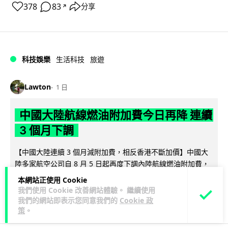
378
83
分享
↗
科技娛樂
生活科技
旅遊
Lawton
1 日
中國大陸航線燃油附加費今日再降 連續
3 個月下調
【中國大陸連續 3 個月減附加費，相反香港不斷加價】中國大
陸多家航空公司自 8 月 5 日起再度下調內陸航線燃油附加費，
閱讀全文
為年內連續第 3 個...
本網站正使用 Cookie
我們使用 Cookie 改善網站體驗。 繼續使用
33
5
分享
↗
我們的網站即表示您同意我們的
Cookie 政
策
。