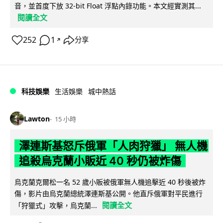
音，並首度下放 32-bit Float 浮點內錄功能。本文經實測其...
閱讀全文
252
1
分享
↗
科技娛樂
生活娛樂
城中熱話
Lawton
15 小時
澤連斯基怒斥俄軍「人肉狩獵」 無人機
追殺烏克蘭小販近 40 秒仍被炸傷
烏克蘭克爾松一名 52 歲小販被俄軍無人機追擊近 40 秒後被炸
傷，影片由烏克蘭總統澤連斯基公開。他直斥俄軍對平民進行
閱讀全文
「狩獵式」攻擊，烏克蘭...