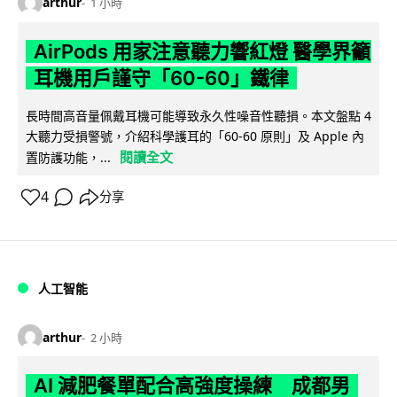
arthur
1 小時
AirPods 用家注意聽力響紅燈 醫學界籲
耳機用戶謹守「60-60」鐵律
長時間高音量佩戴耳機可能導致永久性噪音性聽損。本文盤點 4
大聽力受損警號，介紹科學護耳的「60-60 原則」及 Apple 內
閱讀全文
置防護功能，...
4
分享
人工智能
arthur
2 小時
AI 減肥餐單配合高強度操練 成都男