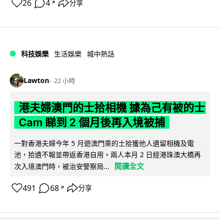
26
4
分享
↗
科技娛樂
生活娛樂
城中熱話
Lawton
22 小時
港夫婦澳門的士拾相機 據為己有被的士
Cam 睇到 2 個月後再入境被捕
一對香港夫婦今年 5 月遊澳門乘的士拾獲他人遺留相機及電
池，拾遺不報並帶返香港自用。兩人本月 2 日經港珠澳大橋再
閱讀全文
次入境澳門時，被治安警察局...
491
68
分享
↗