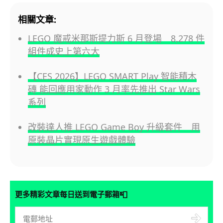
相關文章:
LEGO 魔戒米那斯提力斯 6 月登場 8,278 件
組件成史上第六大
【CES 2026】LEGO SMART Play 智能積木
磚 能回應用家動作 3 月率先推出 Star Wars
系列
改裝達人推 LEGO Game Boy 升級套件 用
原裝晶片實現原生遊戲體驗
📮
更多精彩文章每日送到電子郵箱