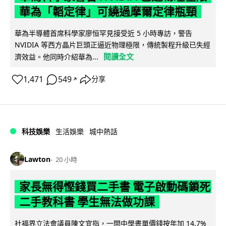
華為「韜定律」可繞過摩爾定律瓶頸
華為半導體首席科學家廖恒罕見接受近 5 小時專訪，警告
NVIDIA 等西方晶片巨頭正逼近物理極限，傳統製程升級已失經
閱讀全文
濟效益。他同時介紹華為...
1,471
549
分享
↗
科技娛樂
生活娛樂
城中熱話
Lawton
20 小時
家長無得慳錢買二手書 電子啟動碼鎖死
二手教科書 學生無法做功課
社福界立法會議員陳文宜指，一間中學書單價錢按年加 14.7%