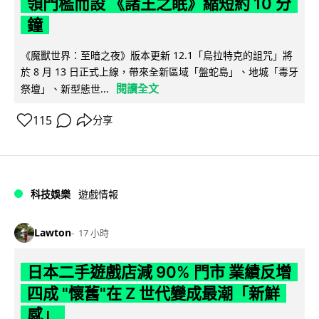
領門檻而設 《諸王之眠》縮短約 10 分
鐘
《魔獸世界：至暗之夜》版本更新 12.1「烏拉特克的詛咒」將
於 8 月 13 日正式上線，帶來全新區域「盤蛇島」、地城「毒牙
閱讀全文
祭壇」、新型態世...
115
分享
科技娛樂
遊戲情報
Lawton
17 小時
日本二手遊戲店減 90% 門市 業績反增
四成 "懷舊"在 Z 世代變成最潮「新鮮
感」