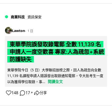
商業科技
資訊保安
Lawton
1 日
東華學院誤發取錄電郵 全數 11,139 名
申請人一度空歡喜 專家:人為疏忽+系統
防護缺失
東華學院今日（5 日）大學聯招放榜之際，因人為疏忽向全數
11,139 名課程申請人錯誤發出取錄通知電郵，令大批考生一度
閱讀全文
以為獲得學位取錄，事...
148
17
分享
↗