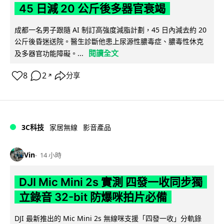
45 日減 20 公斤後多器官衰竭
成都一名男子跟隨 AI 制訂高強度減脂計劃，45 日內減去約 20
公斤後昏迷送院。醫生診斷他患上尿源性膿毒症、膿毒性休克
閱讀全文
及多器官功能障礙。...
8
2
分享
↗
3C科技
家居無線
影音產品
Vin
14 小時
DJI Mic Mini 2s 實測 四發一收同步獨
立錄音 32-bit 防爆咪拍片必備
DJI 最新推出的 Mic Mini 2s 無線咪支援「四發一收」分軌錄