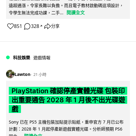
遠超通漲，令家長難以負擔。而且電子教材啟動碼這項設計，
閱讀全文
令學生無法完成功課，二手...
851
328
分享
↗
科技娛樂
遊戲情報
Lawton
21 小時
PlayStation 確認停產實體光碟 包裝印
出重要通告 2028 年 1 月後不出光碟遊
戲
Sony 已在 PS5 主機包裝加貼提示貼紙，重申官方 7 月已公布
計劃：2028 年 1 月起停產新遊戲實體光碟。分析師預期 PS6