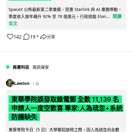
SpaceX 公佈最新第二季業績，受惠 Starlink 與 AI 業務帶動，
閱讀
季度收入按年飆升 92% 至 78 億美元。行政總裁 Elon...
全文
142
19
分享
↗
商業科技
資訊保安
Lawton
1 日
東華學院誤發取錄電郵 全數 11,139 名
申請人一度空歡喜 專家:人為疏忽+系統
防護缺失
東華學院今日（5 日）大學聯招放榜之際，因人為疏忽向全數