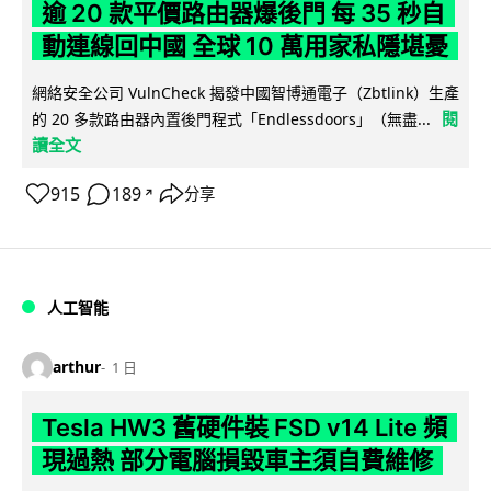
逾 20 款平價路由器爆後門 每 35 秒自
動連線回中國 全球 10 萬用家私隱堪憂
網絡安全公司 VulnCheck 揭發中國智博通電子（Zbtlink）生產
閱
的 20 多款路由器內置後門程式「Endlessdoors」（無盡...
讀全文
915
189
分享
↗
人工智能
arthur
1 日
Tesla HW3 舊硬件裝 FSD v14 Lite 頻
現過熱 部分電腦損毀車主須自費維修