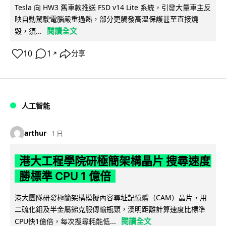
Tesla 向 HW3 舊車款推送 FSD v14 Lite 系統，引發大量車主反
映自動駕駛電腦嚴重過熱，部分更觸發高溫保護甚至直接燒
閱讀全文
毀，須...
10
1
分享
↗
人工智能
arthur
1 日
港大工程學院研極簡架構晶片 搜尋速度
勝標準 CPU 1 億倍
港大團隊研發極簡架構模擬內容尋址記憶體（CAM）晶片，用
二硫化鉬及半金屬銻克服傳輸瓶頸，漢明距離計算速度比標準
閱讀全文
CPU快1億倍，每次搜尋耗能低...