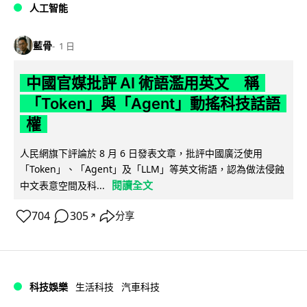
人工智能
藍骨
1 日
中國官媒批評 AI 術語濫用英文 稱
「Token」與「Agent」動搖科技話語
權
人民網旗下評論於 8 月 6 日發表文章，批評中國廣泛使用
「Token」、「Agent」及「LLM」等英文術語，認為做法侵蝕
閱讀全文
中文表意空間及科...
704
305
分享
↗
科技娛樂
生活科技
汽車科技