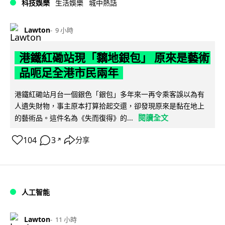
科技娛樂
生活娛樂
城中熱話
Lawton
9 小時
港鐵紅磡站現「黐地銀包」 原來是藝術
品呃足全港市民兩年
港鐵紅磡站月台一個銀色「銀包」多年來一再令乘客誤以為有
人遺失財物，事主原本打算拾起交還，卻發現原來是黏在地上
閱讀全文
的藝術品。這件名為《失而復得》的...
104
3
分享
↗
人工智能
Lawton
11 小時