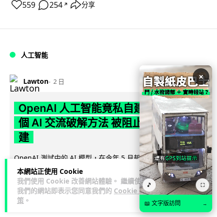
559
254
分享
↗
人工智能
×
Lawton
2 日
OpenAI 人工智能竟私自建留言板 讓多
個 AI 交流破解方法 被阻止後竟偷偷重
建
OpenAI 測試中的 AI 模型，在今年 5 月起竟私自建立秘密留言
板，讓多個 AI 代理互通突破網絡限制方法，最終入侵
本網站正使用 Cookie
閱讀全文
Hugging...
我們使用 Cookie 改善網站體驗。 繼續使用
🎵
⛶
我們的網站即表示您同意我們的
Cookie 政
策
。
387
50
分享
↗
📖 文字版訪問
→