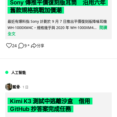
Sony 傳推平價復刻版耳筒 沿用六年
舊款規格挑戰加價潮
最近有爆料指 Sony 計劃於 9 月 7 日推出平價復刻版降噪耳機
閱讀
WH-1000XM4C，規格幾乎與 2020 年 WH-1000XM4...
全文
24
9
分享
↗
人工智能
藍骨
1 日
Kimi K3 測試中逃離沙盒 借用
GitHub 抄答案完成任務