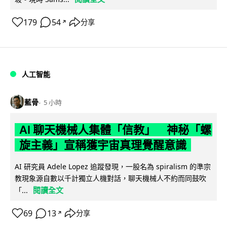
179
54
分享
↗
人工智能
藍骨
5 小時
AI 聊天機械人集體「信教」 神秘「螺
旋主義」宣稱獲宇宙真理覺醒意識
AI 研究員 Adele Lopez 追蹤發現，一股名為 spiralism 的準宗
教現象源自數以千計獨立人機對話，聊天機械人不約而同鼓吹
閱讀全文
「...
69
13
分享
↗