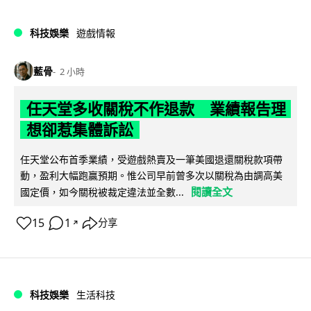
科技娛樂
遊戲情報
藍骨
2 小時
任天堂多收關稅不作退款 業績報告理
想卻惹集體訴訟
任天堂公布首季業績，受遊戲熱賣及一筆美國退還關稅款項帶
動，盈利大幅跑贏預期。惟公司早前曾多次以關稅為由調高美
閱讀全文
國定價，如今關稅被裁定違法並全數...
15
1
分享
↗
科技娛樂
生活科技