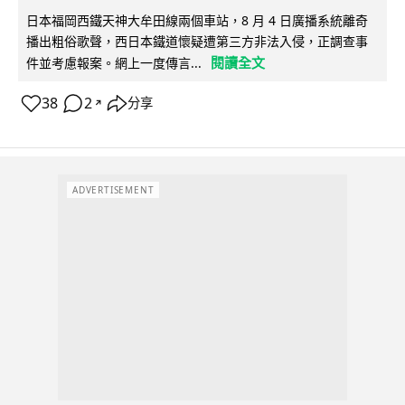
日本福岡西鐵天神大牟田線兩個車站，8 月 4 日廣播系統離奇
播出粗俗歌聲，西日本鐵道懷疑遭第三方非法入侵，正調查事
閱讀全文
件並考慮報案。網上一度傳言...
38
2
分享
↗
ADVERTISEMENT