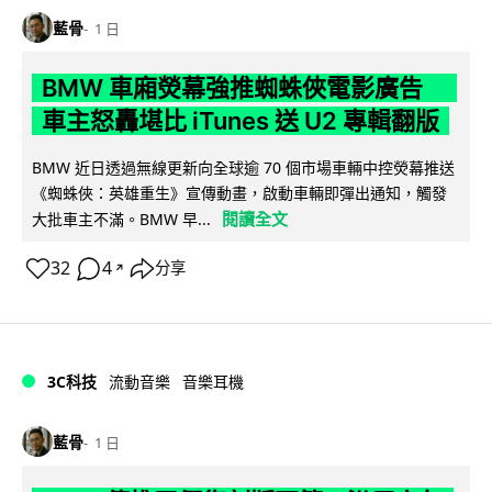
藍骨
1 日
BMW 車廂熒幕強推蜘蛛俠電影廣告
車主怒轟堪比 iTunes 送 U2 專輯翻版
BMW 近日透過無線更新向全球逾 70 個市場車輛中控熒幕推送
《蜘蛛俠：英雄重生》宣傳動畫，啟動車輛即彈出通知，觸發
閱讀全文
大批車主不滿。BMW 早...
32
4
分享
↗
3C科技
流動音樂
音樂耳機
藍骨
1 日