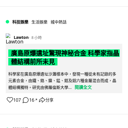
科技娛樂
生活娛樂
城中熱話
Lawton
8 小時
廣島原爆遺址驚現神秘合金 科學家指晶
體結構前所未見
科學家在廣島原爆遺址沙灘樣本中，發現一種從未有記錄的多
元素合金，由鐵、鉻、鎳、錳、鉬及鋁六種金屬混合而成，晶
閱讀全文
體結構獨特。研究由佛羅倫斯大學...
107
16
分享
↗