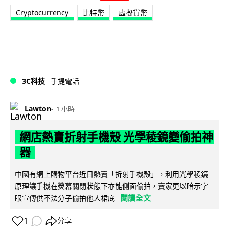
Cryptocurrency
比特幣
虛擬貨幣
3C科技
手提電話
Lawton
1 小時
網店熱賣折射手機殼 光學稜鏡變偷拍神
器
中國有網上購物平台近日熱賣「折射手機殼」，利用光學稜鏡
原理讓手機在熒幕關閉狀態下亦能側面偷拍，賣家更以暗示字
閱讀全文
眼宣傳供不法分子偷拍他人裙底
1
分享