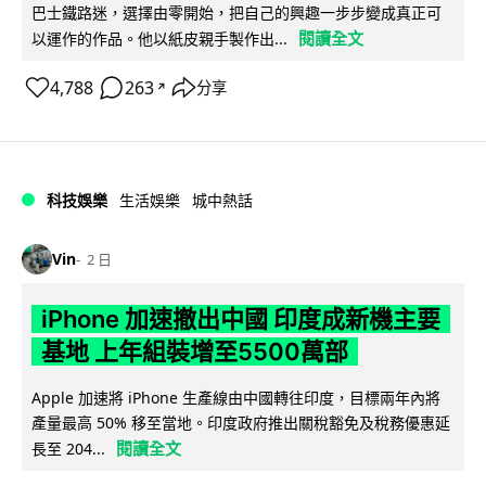
巴士鐵路迷，選擇由零開始，把自己的興趣一步步變成真正可
閱讀全文
以運作的作品。他以紙皮親手製作出...
4,788
263
分享
↗
科技娛樂
生活娛樂
城中熱話
Vin
2 日
iPhone 加速撤出中國 印度成新機主要
基地 上年組裝增至5500萬部
Apple 加速將 iPhone 生產線由中國轉往印度，目標兩年內將
產量最高 50% 移至當地。印度政府推出關稅豁免及稅務優惠延
閱讀全文
長至 204...