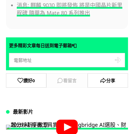
消息: 麒麟 9030 即將發佈 將是中國晶片新里
程碑 隨華為 Mate 80 系列推出
📮
更多精彩文章每日送到電子郵箱
讚好
0
看留言
分享
最新影片