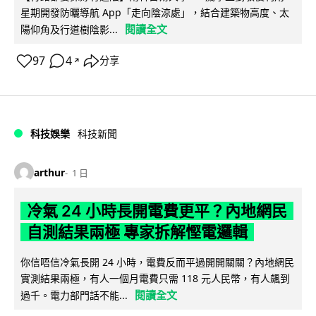
星期開發防曬導航 App「走向陰涼處」，結合建築物高度、太
閱讀全文
陽仰角及行道樹陰影...
97
4
分享
↗
科技娛樂
科技新聞
arthur
1 日
冷氣 24 小時長開電費更平？內地網民
自測結果兩極 專家拆解慳電邏輯
你信唔信冷氣長開 24 小時，電費反而平過開開關關？內地網民
實測結果兩極，有人一個月電費只需 118 元人民幣，有人飆到
閱讀全文
過千。電力部門話不能...