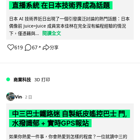
直播系統 在日本技術界成為話題
日本 AI 技術界近日出現了一個引發廣泛討論的熱門話題：日本
偶像前 Juice=Juice 成員宮本佳林在完全沒有編程經驗的情況
閱讀全文
下，僅憑藉與...
619
67
分享
↗
商業科技
3D 打印
Vin
2 日
中三巴士鐵路迷 自製紙皮遙控巴士 門,
水撥識郁 + 實時GPS報站
如果你熱愛一件事，你會熱愛到怎樣的程度？一位就讀中三的