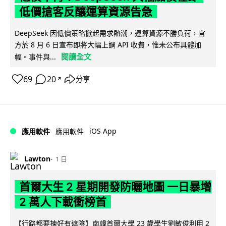
低價搶客反釀運算資源告急
DeepSeek 因低價策略掀起需求熱潮，運算資源不勝負荷，官
方於 8 月 6 日宣布即將大幅上調 API 收費，惟未公布具體加
閱讀全文
幅。事件與...
69
20
分享
↗
iOS App
應用軟件
應用軟件
Lawton
1 日
首爾大生 2 星期開發防曬地圖 一日暴增
2 萬人下載衝榜首
【行路都要揀好有遮陰】南韓首爾大學 23 歲學生劉敏俊利用 2