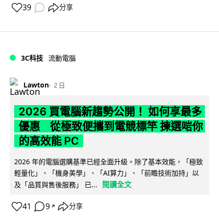
39
分享
3C科技
流動電腦
Lawton
2 日
2026 買電腦新趨勢公開！ 如何享最多
優惠 從極致便攜到電競標竿 揀選啱你
的高效能 PC
2026 年的電腦選購基準已經全面升級。除了基本效能，「極致
輕量化」、「機身美學」、「AI算力」、「前瞻技術加持」以
閱讀全文
及「品質與售後服務」 已...
41
9
分享
↗