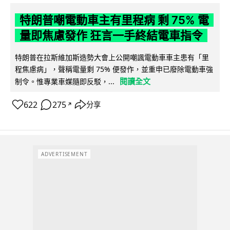
特朗普嘲電動車主有里程病 剩 75% 電
量即焦慮發作 狂言一手終結電車指令
特朗普在拉斯維加斯造勢大會上公開嘲諷電動車車主患有「里
程焦慮病」，聲稱電量剩 75% 便發作，並重申已廢除電動車強
閱讀全文
制令。惟專業車媒隨即反駁，...
622
275
分享
↗
ADVERTISEMENT