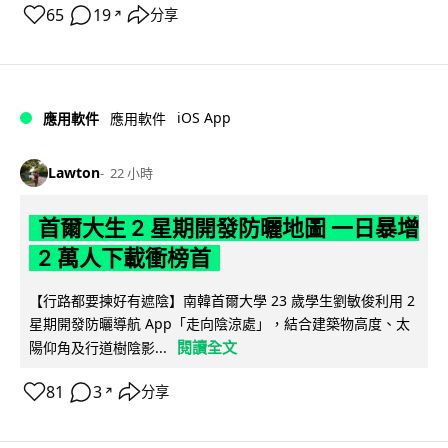
65
19
分享
↗
iOS App
應用軟件
應用軟件
Lawton
22 小時
首爾大生 2 星期開發防曬地圖 一日暴增
2 萬人下載衝榜首
【行路都要揀好有遮陰】南韓首爾大學 23 歲學生劉敏俊利用 2
星期開發防曬導航 App「走向陰涼處」，結合建築物高度、太
閱讀全文
陽仰角及行道樹陰影...
81
3
分享
↗