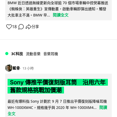
BMW 近日透過無線更新向全球逾 70 個市場車輛中控熒幕推送
《蜘蛛俠：英雄重生》宣傳動畫，啟動車輛即彈出通知，觸發
閱讀全文
大批車主不滿。BMW 早...
18
分享
3C科技
流動音樂
音樂耳機
藍骨
13 小時
Sony 傳推平價復刻版耳筒 沿用六年
舊款規格挑戰加價潮
最近有爆料指 Sony 計劃於 9 月 7 日推出平價復刻版降噪耳機
閱讀
WH-1000XM4C，規格幾乎與 2020 年 WH-1000XM4...
全文