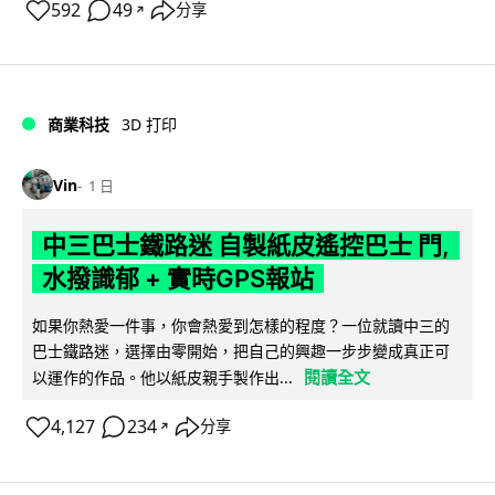
592
49
分享
↗
商業科技
3D 打印
Vin
1 日
中三巴士鐵路迷 自製紙皮遙控巴士 門,
水撥識郁 + 實時GPS報站
如果你熱愛一件事，你會熱愛到怎樣的程度？一位就讀中三的
巴士鐵路迷，選擇由零開始，把自己的興趣一步步變成真正可
閱讀全文
以運作的作品。他以紙皮親手製作出...
4,127
234
分享
↗