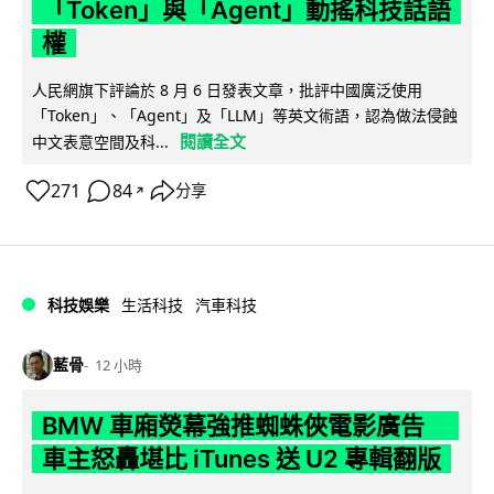
「Token」與「Agent」動搖科技話語
權
人民網旗下評論於 8 月 6 日發表文章，批評中國廣泛使用
「Token」、「Agent」及「LLM」等英文術語，認為做法侵蝕
閱讀全文
中文表意空間及科...
271
84
分享
↗
科技娛樂
生活科技
汽車科技
藍骨
12 小時
BMW 車廂熒幕強推蜘蛛俠電影廣告
車主怒轟堪比 iTunes 送 U2 專輯翻版