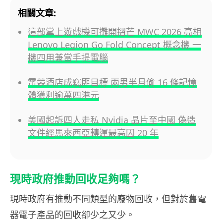
相關文章:
這部掌上遊戲機可攤開摺芒 MWC 2026 亮相
Lenovo Legion Go Fold Concept 概念機 一
機四用兼當手提電腦
電競酒店成竊匪目標 兩男半月偷 16 條記憶
體獲利逾萬四港元
美國起訴四人走私 Nvidia 晶片至中國 偽造
文件經馬來西亞轉運最高囚 20 年
現時政府推動回收足夠嗎？
現時政府有推動不同類型的廢物回收，但對於舊電
器電子產品的回收卻少之又少。