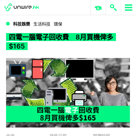
WWDC 2026
GenAI 與雲端科技專區
ERP 與商業 AI
四電一腦電子回收費 8月買機俾多$165
科技娛樂
生活科技
環保
四電一腦電子回收費 8月買機俾多
$165
作者
發佈日期
閱讀時間