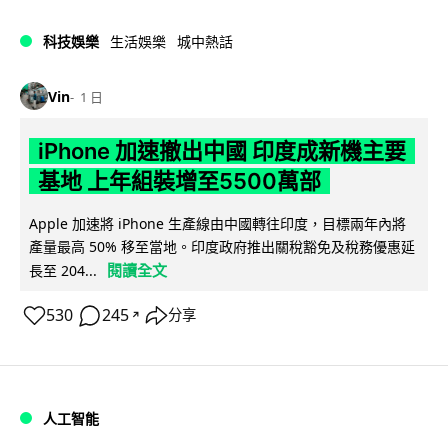
科技娛樂
生活娛樂
城中熱話
Vin
1 日
iPhone 加速撤出中國 印度成新機主要
基地 上年組裝增至5500萬部
Apple 加速將 iPhone 生產線由中國轉往印度，目標兩年內將
產量最高 50% 移至當地。印度政府推出關稅豁免及稅務優惠延
閱讀全文
長至 204...
530
245
分享
↗
人工智能