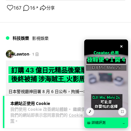
167
16
分享
↗
科技娛樂
影視娛樂
×
Lawton
1 日
訂購 43 億日元精品後棄單 大阪女 2 年
後終被捕 涉海賊王,火影周邊產品
日本警視廳神田署 8 月 6 日公布，拘捕一名 32 歲大阪女子，
指她涉嫌在出版巨頭集英社旗下官方網店「JUMP
本網站正使用 Cookie
閱讀全文
CHARACTERS ST...
我們使用 Cookie 改善網站體驗。 繼續使用
🎵
⛶
我們的網站即表示您同意我們的
Cookie 政
77
10
分享
↗
策
。
📖 詳細評測
→