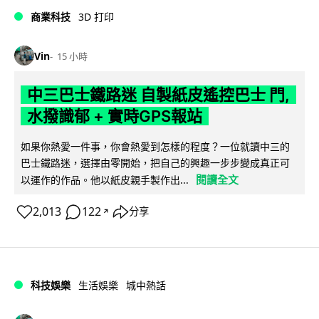
商業科技
3D 打印
Vin
15 小時
中三巴士鐵路迷 自製紙皮遙控巴士 門,
水撥識郁 + 實時GPS報站
如果你熱愛一件事，你會熱愛到怎樣的程度？一位就讀中三的
巴士鐵路迷，選擇由零開始，把自己的興趣一步步變成真正可
閱讀全文
以運作的作品。他以紙皮親手製作出...
2,013
122
分享
↗
科技娛樂
生活娛樂
城中熱話