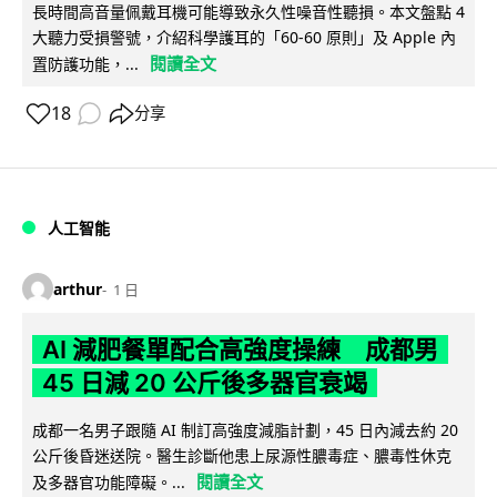
長時間高音量佩戴耳機可能導致永久性噪音性聽損。本文盤點 4
大聽力受損警號，介紹科學護耳的「60-60 原則」及 Apple 內
閱讀全文
置防護功能，...
18
分享
人工智能
arthur
1 日
AI 減肥餐單配合高強度操練 成都男
45 日減 20 公斤後多器官衰竭
成都一名男子跟隨 AI 制訂高強度減脂計劃，45 日內減去約 20
公斤後昏迷送院。醫生診斷他患上尿源性膿毒症、膿毒性休克
閱讀全文
及多器官功能障礙。...