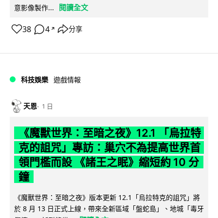
閱讀全文
意影像製作...
38
4
分享
↗
科技娛樂
遊戲情報
天恩
1 日
《魔獸世界：至暗之夜》12.1 「烏拉特
克的詛咒」專訪：巢穴不為提高世界首
領門檻而設 《諸王之眠》縮短約 10 分
鐘
《魔獸世界：至暗之夜》版本更新 12.1「烏拉特克的詛咒」將
於 8 月 13 日正式上線，帶來全新區域「盤蛇島」、地城「毒牙