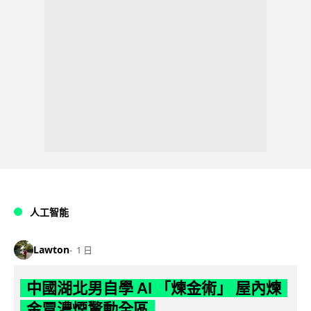
人工智能
Lawton
1 日
中國湖北男自學 AI 「煉金術」 屋內煉
金冒濃煙驚動全區