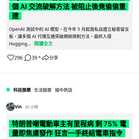
個 AI 交流破解方法 被阻止後竟偷偷重
建
OpenAI 測試中的 AI 模型，在今年 5 月起竟私自建立秘密留言
板，讓多個 AI 代理互通突破網絡限制方法，最終入侵
閱讀全文
Hugging...
296
39
分享
↗
科技娛樂
生活娛樂
城中熱話
Vin
20 小時
特朗普嘲電動車主有里程病 剩 75% 電
量即焦慮發作 狂言一手終結電車指令