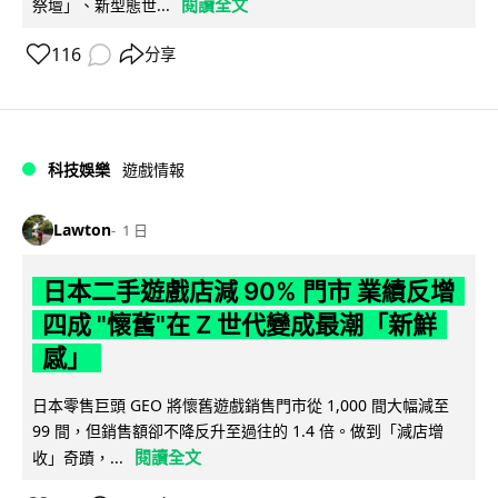
閱讀全文
祭壇」、新型態世...
116
分享
科技娛樂
遊戲情報
Lawton
1 日
日本二手遊戲店減 90% 門市 業績反增
四成 "懷舊"在 Z 世代變成最潮「新鮮
感」
日本零售巨頭 GEO 將懷舊遊戲銷售門市從 1,000 間大幅減至
99 間，但銷售額卻不降反升至過往的 1.4 倍。做到「減店增
閱讀全文
收」奇蹟，...