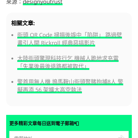
來源：
designyoutrust
相關文章:
街頭 QR Code 掃描後誤中「陷阱」 路過壁
畫引人開 Rickroll 經典惡搞影片
大陸街頭驚現科技行乞 機械人跪地求充電
「失業後最後退路都被取代」
警首用無人機 搗馬鞍山街頭聚賭拘捕8人 警
擬再添 56 架擴大高空執法
📮
更多精彩文章每日送到電子郵箱