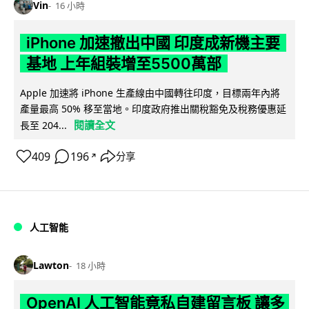
Vin
16 小時
iPhone 加速撤出中國 印度成新機主要
基地 上年組裝增至5500萬部
Apple 加速將 iPhone 生產線由中國轉往印度，目標兩年內將
產量最高 50% 移至當地。印度政府推出關稅豁免及稅務優惠延
閱讀全文
長至 204...
409
196
分享
↗
人工智能
Lawton
18 小時
OpenAI 人工智能竟私自建留言板 讓多