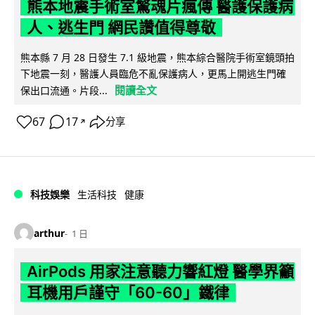
熊本地震手術室驚魂片瘋傳 醫護保護病
人、逃生門 網民讚值得尊敬
熊本縣 7 月 28 日發生 7.1 級地震，熊本綜合醫院手術室鏡頭拍
下地震一刻，醫護人員臨危不亂保護病人，更馬上開逃生門確
閱讀全文
保出口流通。片段...
67
17
分享
↗
科技娛樂
生活科技
健康
arthur
1 日
AirPods 用家注意聽力響紅燈 醫學界籲
耳機用戶謹守「60-60」鐵律