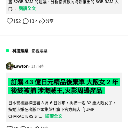
置 32GB RAM 的建議。分析指微軟同時新推出的 8GB RAM 入
閱讀全文
門...
152
13
分享
↗
科技娛樂
影視娛樂
Lawton
21 小時
訂購 43 億日元精品後棄單 大阪女 2 年
後終被捕 涉海賊王,火影周邊產品
日本警視廳神田署 8 月 6 日公布，拘捕一名 32 歲大阪女子，
指她涉嫌在出版巨頭集英社旗下官方網店「JUMP
閱讀全文
CHARACTERS ST...