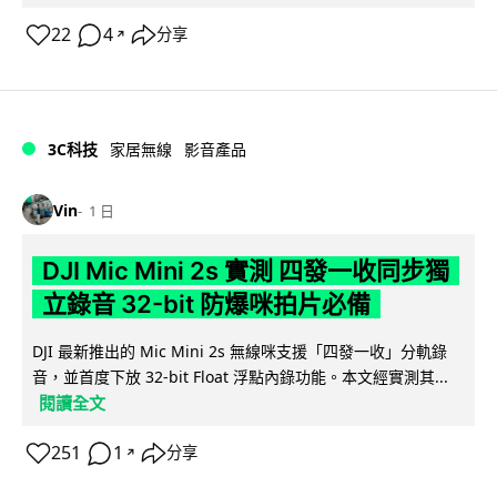
22
4
分享
↗
3C科技
家居無線
影音產品
Vin
1 日
DJI Mic Mini 2s 實測 四發一收同步獨
立錄音 32-bit 防爆咪拍片必備
DJI 最新推出的 Mic Mini 2s 無線咪支援「四發一收」分軌錄
音，並首度下放 32-bit Float 浮點內錄功能。本文經實測其...
閱讀全文
251
1
分享
↗