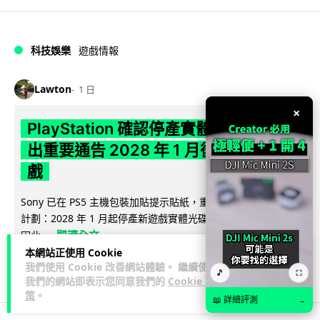
科技娛樂
遊戲情報
Lawton
1 日
×
PlayStation 確認停產實體光碟 包裝印
出重要通告 2028 年 1 月後不出光碟遊
戲
Sony 已在 PS5 主機包裝加貼提示貼紙，重申官方 7 月已公布
計劃：2028 年 1 月起停產新遊戲實體光碟。分析師預期 PS6
閱讀全文
因此...
本網站正使用 Cookie
174
78
我們使用 Cookie 改善網站體驗。 繼續使用
分享
↗
🎵
⛶
我們的網站即表示您同意我們的
Cookie 政
策
。
📖 詳細評測
→