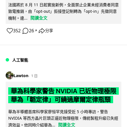
法國將於 8 月 11 日起實施新例，全面禁止企業未經消費者同意
致電推銷，由「opt-out」拒接登記制轉為「opt-in」先徵同意
閱讀全文
機制。違...
352
26
分享
↗
人工智能
Lawton
1 日
華為科學家警告 NVIDIA 已近物理極限
華為「韜定律」可繞過摩爾定律瓶頸
華為半導體首席科學家廖恒罕見接受近 5 小時專訪，警告
NVIDIA 等西方晶片巨頭正逼近物理極限，傳統製程升級已失經
閱讀全文
濟效益。他同時介紹華為...