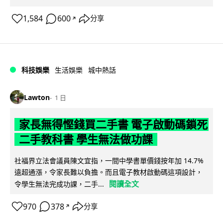
1,584
600
分享
↗
科技娛樂
生活娛樂
城中熱話
Lawton
1 日
家長無得慳錢買二手書 電子啟動碼鎖死
二手教科書 學生無法做功課
社福界立法會議員陳文宜指，一間中學書單價錢按年加 14.7%
遠超通漲，令家長難以負擔。而且電子教材啟動碼這項設計，
閱讀全文
令學生無法完成功課，二手...
970
378
分享
↗