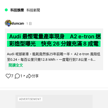
科技娛樂
科技新聞
duncan
1 日
Audi 最慳電量產車現身 A2 e-tron 迷
彩造型曝光 快充 26 分鐘充滿 8 成電
Audi 呢部新車，能耗竟然係25年前嘅一半。 A2 e-tron 風阻低
至0.24，每百公里只需12.8 kWh，一度電行到7.8公里。6...
閱讀全文
7
1
分享
↗
ADVERTISEMENT