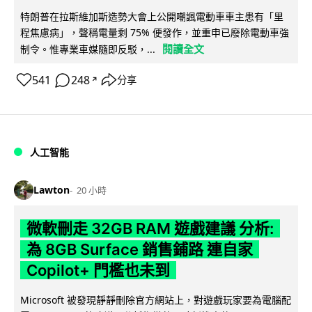
特朗普在拉斯維加斯造勢大會上公開嘲諷電動車車主患有「里
程焦慮病」，聲稱電量剩 75% 便發作，並重申已廢除電動車強
閱讀全文
制令。惟專業車媒隨即反駁，...
541
248
分享
↗
人工智能
Lawton
20 小時
微軟刪走 32GB RAM 遊戲建議 分析:
為 8GB Surface 銷售鋪路 連自家
Copilot+ 門檻也未到
Microsoft 被發現靜靜刪除官方網站上，對遊戲玩家要為電腦配