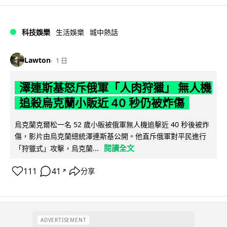
科技娛樂
生活娛樂
城中熱話
Lawton
1 日
澤連斯基怒斥俄軍「人肉狩獵」 無人機
追殺烏克蘭小販近 40 秒仍被炸傷
烏克蘭克爾松一名 52 歲小販被俄軍無人機追擊近 40 秒後被炸
傷，影片由烏克蘭總統澤連斯基公開。他直斥俄軍對平民進行
閱讀全文
「狩獵式」攻擊，烏克蘭...
111
41
分享
↗
ADVERTISEMENT