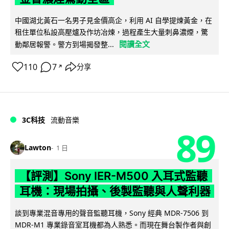
中國湖北黃石一名男子見金價高企，利用 AI 自學提煉黃金，在
租住單位私設高壓爐及作坊冶煉，過程產生大量刺鼻濃煙，驚
閱讀全文
動鄰居報警。警方到場揭發整...
110
7
分享
↗
3C科技
流動音樂
89
Lawton
1 日
【評測】Sony IER-M500 入耳式監聽
耳機：現場拍攝、後製監聽與人聲利器
談到專業混音專用的聲音監聽耳機，Sony 經典 MDR-7506 到
MDR-M1 專業錄音室耳機都為人熟悉。而現在舞台製作者與創