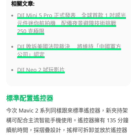
相關文章:
DJI Mini 5 Pro 正式發表 全球首款 1 吋感光
元件迷你航拍機 配備夜景避障技術挑戰
250 克極限
DJI 敗訴美國法院裁決 將維持「中國軍方
公司」認定
DJI Neo 2 試玩影片
標準配置遙控器
今次 Mavic 2 系列同樣跟來標準遙控器，新夾持架
構可配合主流智能手機使用。遙控器擁有 135 分鐘
續航時間，採摺疊設計，搖桿可拆卸並放於遙控器