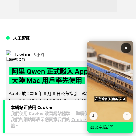
人工智能
×
Lawton
5 小時
阿里 Qwen 正式駁入 Apple 生態 中國
大陸 Mac 用戶率先使用
Apple 於 2026 年 8 月 8 日公布指引，確認中國大陸合資格
閱讀
Mac 用戶可將阿里巴巴千問 (Qwen) 接駁至 Siri 及寫...
本網站正使用 Cookie
全文
我們使用 Cookie 改善網站體驗。 繼續使用
🎵
⛶
我們的網站即表示您同意我們的
Cookie 政
35
4
分享
↗
策
。
📖 文字版訪問
→