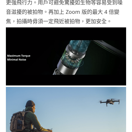
更強飛行力。用戶可避免驚擾如生物等容易受到噪
音滋擾的被拍物。再加上 Zoom 版的最大 4 倍變
焦，拍攝時毋須一定飛近被拍物，更加安全。