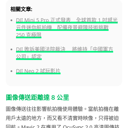
相關文章:
DJI Mini 5 Pro 正式發表 全球首款 1 吋感光
元件迷你航拍機 配備夜景避障技術挑戰
250 克極限
DJI 敗訴美國法院裁決 將維持「中國軍方
公司」認定
DJI Neo 2 試玩影片
圖像傳送距離達 8 公里
圖像傳送往往影響航拍機使用體驗。當航拍機在離
用戶太遠的地方，而又看不清實時映像，只得被迫
回航。Mavic 2 在應用了 OcuSync 2.0 高清圖傳技