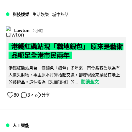
科技娛樂
生活娛樂
城中熱話
Lawton
2 小時
港鐵紅磡站現「黐地銀包」 原來是藝術
品呃足全港市民兩年
港鐵紅磡站月台一個銀色「銀包」多年來一再令乘客誤以為有
人遺失財物，事主原本打算拾起交還，卻發現原來是黏在地上
閱讀全文
的藝術品。這件名為《失而復得》的...
80
3
分享
↗
人工智能