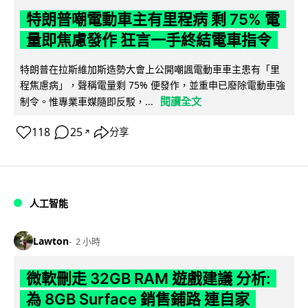
特朗普嘲電動車主有里程病 剩 75% 電
量即焦慮發作 狂言一手終結電車指令
特朗普在拉斯維加斯造勢大會上公開嘲諷電動車車主患有「里
程焦慮病」，聲稱電量剩 75% 便發作，並重申已廢除電動車強
閱讀全文
制令。惟專業車媒隨即反駁，...
118
25
分享
↗
人工智能
Lawton
2 小時
微軟刪走 32GB RAM 遊戲建議 分析:
為 8GB Surface 銷售鋪路 連自家