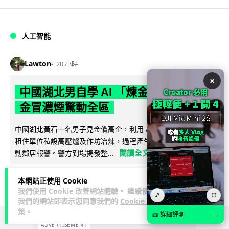
人工智能
Lawton
20 小時
×
中國湖北男自學 AI 「煉金術」 屋內煉
金冒濃煙驚動全區
中國湖北黃石一名男子見金價高企，利用 AI 自學提煉黃金，在
租住單位私設高壓爐及作坊冶煉，過程產生大量刺鼻濃煙，驚
閱讀全文
動鄰居報警。警方到場揭發整...
102
7
分享
↗
本網站正使用 Cookie
我們使用 Cookie 改善網站體驗。 繼續使用
🎵
⛶
我們的網站即表示您同意我們的
Cookie 政
策
。
📖 詳細評測
→
ADVERTISEMENT