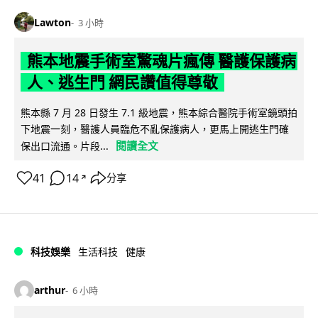
Lawton
3 小時
熊本地震手術室驚魂片瘋傳 醫護保護病
人、逃生門 網民讚值得尊敬
熊本縣 7 月 28 日發生 7.1 級地震，熊本綜合醫院手術室鏡頭拍
下地震一刻，醫護人員臨危不亂保護病人，更馬上開逃生門確
閱讀全文
保出口流通。片段...
41
14
分享
↗
科技娛樂
生活科技
健康
arthur
6 小時