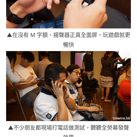
▲在沒有 M 字額、揚聲器正真全面屏，玩遊戲就更
暢快
▲不少朋友都現場打電話做測試，聽聽全熒幕發聲