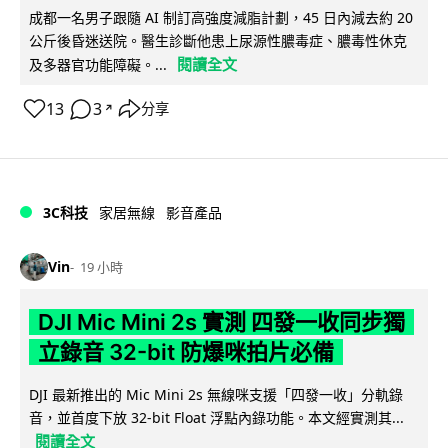
成都一名男子跟隨 AI 制訂高強度減脂計劃，45 日內減去約 20
公斤後昏迷送院。醫生診斷他患上尿源性膿毒症、膿毒性休克
閱讀全文
及多器官功能障礙。...
13
3
分享
↗
3C科技
家居無線
影音產品
Vin
19 小時
DJI Mic Mini 2s 實測 四發一收同步獨
立錄音 32-bit 防爆咪拍片必備
DJI 最新推出的 Mic Mini 2s 無線咪支援「四發一收」分軌錄
音，並首度下放 32-bit Float 浮點內錄功能。本文經實測其...
閱讀全文