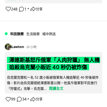
248
1
分享
↗
科技娛樂
生活娛樂
城中熱話
Lawton
20 小時
澤連斯基怒斥俄軍「人肉狩獵」 無人機
追殺烏克蘭小販近 40 秒仍被炸傷
烏克蘭克爾松一名 52 歲小販被俄軍無人機追擊近 40 秒後被炸
傷，影片由烏克蘭總統澤連斯基公開。他直斥俄軍對平民進行
閱讀全文
「狩獵式」攻擊，烏克蘭...
99
34
分享
↗