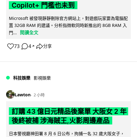
Copilot+ 門檻也未到
Microsoft 被發現靜靜刪除官方網站上，對遊戲玩家要為電腦配
置 32GB RAM 的建議。分析指微軟同時新推出的 8GB RAM 入
閱讀全文
門...
73
4
分享
↗
科技娛樂
影視娛樂
Lawton
2 小時
訂購 43 億日元精品後棄單 大阪女 2 年
後終被捕 涉海賊王,火影周邊產品
日本警視廳神田署 8 月 6 日公布，拘捕一名 32 歲大阪女子，