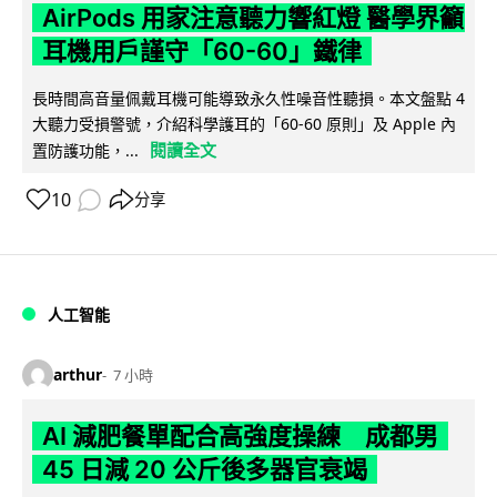
AirPods 用家注意聽力響紅燈 醫學界籲
耳機用戶謹守「60-60」鐵律
長時間高音量佩戴耳機可能導致永久性噪音性聽損。本文盤點 4
大聽力受損警號，介紹科學護耳的「60-60 原則」及 Apple 內
閱讀全文
置防護功能，...
10
分享
人工智能
arthur
7 小時
AI 減肥餐單配合高強度操練 成都男
45 日減 20 公斤後多器官衰竭