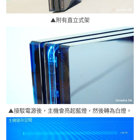
▲附有直立式架
▲接駁電源後，主機會亮起藍燈，然後轉為白燈。