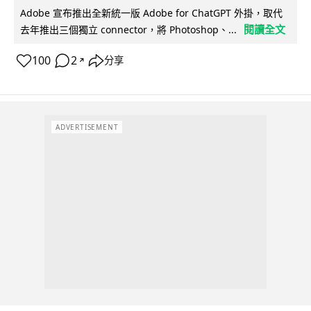
Adobe 宣布推出全新統一版 Adobe for ChatGPT 外掛，取代
閱讀全文
去年推出三個獨立 connector，將 Photoshop、...
100
2
分享
↗
ADVERTISEMENT