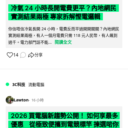
冷氣 24 小時長開電費更平？內地網民
實測結果兩極 專家拆解慳電邏輯
你信唔信冷氣長開 24 小時，電費反而平過開開關關？內地網民
實測結果兩極，有人一個月電費只需 118 元人民幣，有人飆到
閱讀全文
過千。電力部門話不能...
14
分享
3C科技
流動電腦
Lawton
16 小時
2026 買電腦新趨勢公開！ 如何享最多
優惠 從極致便攜到電競標竿 揀選啱你