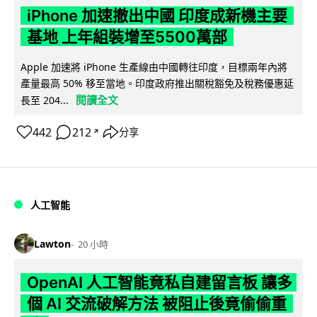
iPhone 加速撤出中國 印度成新機主要
基地 上年組裝增至5500萬部
Apple 加速將 iPhone 生產線由中國轉往印度，目標兩年內將
產量最高 50% 移至當地。印度政府推出關稅豁免及稅務優惠延
閱讀全文
長至 204...
442
212
分享
↗
人工智能
Lawton
20 小時
OpenAI 人工智能竟私自建留言板 讓多
個 AI 交流破解方法 被阻止後竟偷偷重