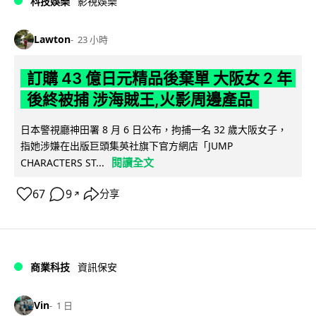
科技娛樂
影視娛樂
Lawton
23 小時
訂購 43 億日元精品後棄單 大阪女 2 年
後終被捕 涉海賊王,火影周邊產品
日本警視廳神田署 8 月 6 日公布，拘捕一名 32 歲大阪女子，
指她涉嫌在出版巨頭集英社旗下官方網店「JUMP
閱讀全文
CHARACTERS ST...
67
9
分享
↗
商業科技
資訊保安
Vin
1 日