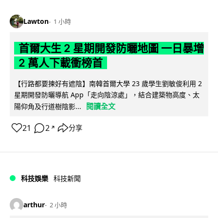
Lawton
1 小時
首爾大生 2 星期開發防曬地圖 一日暴增
2 萬人下載衝榜首
【行路都要揀好有遮陰】南韓首爾大學 23 歲學生劉敏俊利用 2
星期開發防曬導航 App「走向陰涼處」，結合建築物高度、太
閱讀全文
陽仰角及行道樹陰影...
21
2
分享
↗
科技娛樂
科技新聞
arthur
2 小時