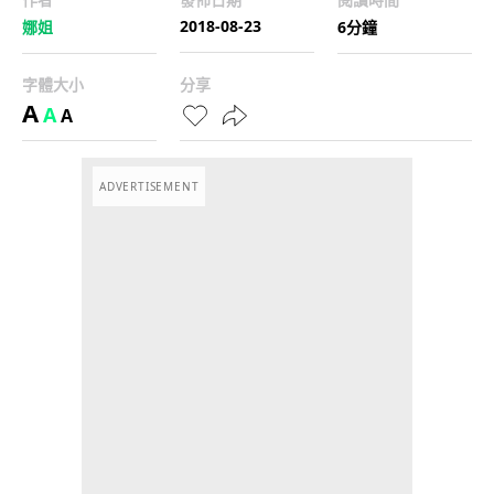
2018-08-23
娜姐
6分鐘
字體大小
分享
A
A
A
ADVERTISEMENT