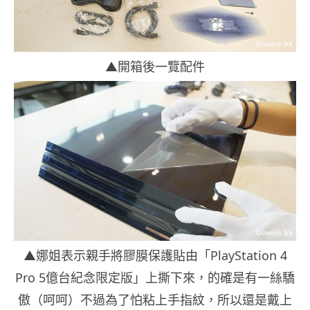
▲開箱後一覽配件
▲娜姐表示親手將膠膜保護貼由「PlayStation 4
Pro 5億台紀念限定版」上撕下來，的確是有一絲驕
傲（呵呵）不過為了怕粘上手指紋，所以還是戴上