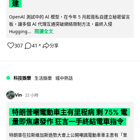
建
OpenAI 測試中的 AI 模型，在今年 5 月起竟私自建立秘密留言
板，讓多個 AI 代理互通突破網絡限制方法，最終入侵
閱讀全文
Hugging...
307
41
分享
↗
科技娛樂
生活娛樂
城中熱話
Vin
22 小時
特朗普嘲電動車主有里程病 剩 75% 電
量即焦慮發作 狂言一手終結電車指令
特朗普在拉斯維加斯造勢大會上公開嘲諷電動車車主患有「里