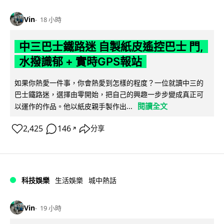
Vin
18 小時
中三巴士鐵路迷 自製紙皮遙控巴士 門,
水撥識郁 + 實時GPS報站
如果你熱愛一件事，你會熱愛到怎樣的程度？一位就讀中三的
巴士鐵路迷，選擇由零開始，把自己的興趣一步步變成真正可
閱讀全文
以運作的作品。他以紙皮親手製作出...
2,425
146
分享
↗
科技娛樂
生活娛樂
城中熱話
Vin
19 小時