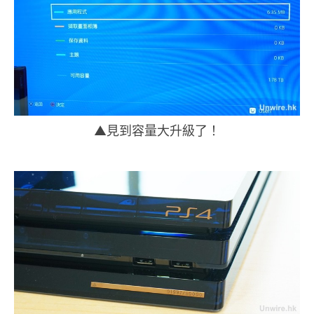
▲見到容量大升級了！