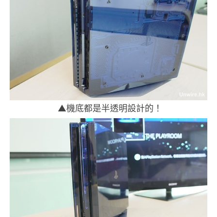
▲機底都是半透明設計的！