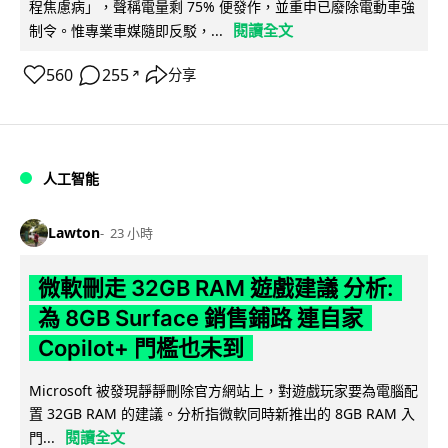
程焦慮病」，聲稱電量剩 75% 便發作，並重申已廢除電動車強
閱讀全文
制令。惟專業車媒隨即反駁，...
560
255
分享
↗
人工智能
Lawton
23 小時
微軟刪走 32GB RAM 遊戲建議 分析:
為 8GB Surface 銷售鋪路 連自家
Copilot+ 門檻也未到
Microsoft 被發現靜靜刪除官方網站上，對遊戲玩家要為電腦配
置 32GB RAM 的建議。分析指微軟同時新推出的 8GB RAM 入
閱讀全文
門...