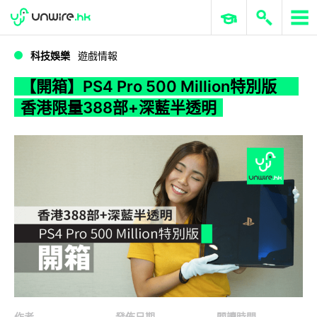
WWDC 2026
GenAI 與雲端科技專區
ERP 與商業 AI
【開箱】PS4 Pro 500 Million特別版 香港限量388部+深藍半透明
科技娛樂
遊戲情報
【開箱】PS4 Pro 500 Million特別版
香港限量388部+深藍半透明
作者
發佈日期
閱讀時間