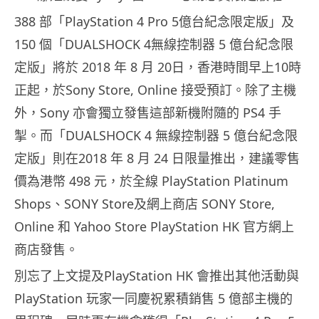
388 部「PlayStation 4 Pro 5億台紀念限定版」及
150 個「DUALSHOCK 4無線控制器 5 億台紀念限
定版」將於 2018 年 8 月 20日，香港時間早上10時
正起，於Sony Store, Online 接受預訂。除了主機
外，Sony 亦會獨立發售這部新機附隨的 PS4 手
掣。而「DUALSHOCK 4 無線控制器 5 億台紀念限
定版」則在2018 年 8 月 24 日限量推出，建議零售
價為港幣 498 元，於全線 PlayStation Platinum
Shops、SONY Store及網上商店 SONY Store,
Online 和 Yahoo Store PlayStation HK 官方網上
商店發售。
別忘了上文提及PlayStation HK 會推出其他活動與
PlayStation 玩家一同慶祝累積銷售 5 億部主機的