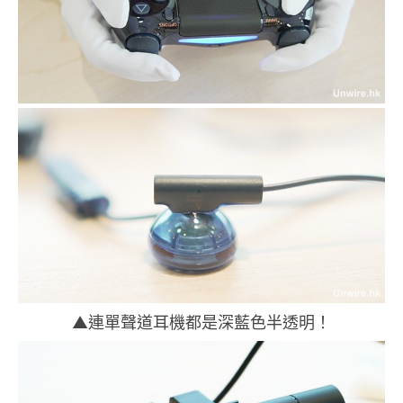
▲連單聲道耳機都是深藍色半透明！