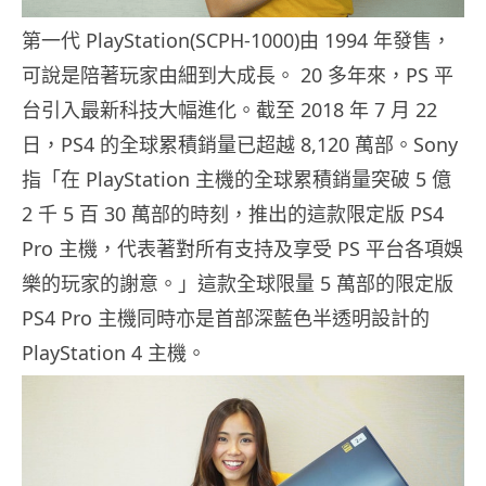
第一代 PlayStation(SCPH-1000)由 1994 年發售，
可說是陪著玩家由細到大成長。 20 多年來，PS 平
台引入最新科技大幅進化。截至 2018 年 7 月 22
日，PS4 的全球累積銷量已超越 8,120 萬部。Sony
指「在 PlayStation 主機的全球累積銷量突破 5 億
2 千 5 百 30 萬部的時刻，推出的這款限定版 PS4
Pro 主機，代表著對所有支持及享受 PS 平台各項娛
樂的玩家的謝意。」這款全球限量 5 萬部的限定版
PS4 Pro 主機同時亦是首部深藍色半透明設計的
PlayStation 4 主機。