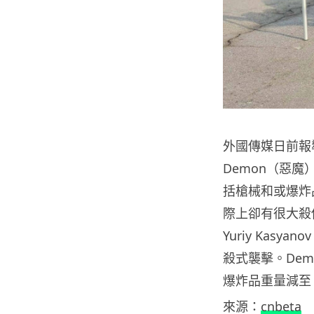
外國傳媒日前報導
Demon（惡
括槍械和或爆炸
際上卻有很大殺傷力
Yuriy Kas
殺式襲擊。Dem
爆炸品重量減至 
來源：
cnbeta