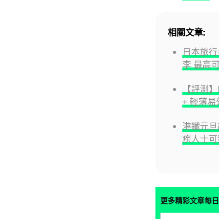
相關文章:
日本旅行毋
李 最高可
【評測】Hu
+ 輕薄
港鐵元旦
疾人士可
更多精彩文章每日