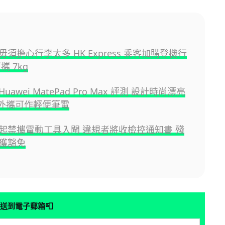
須擔心行李太多 HK Express 乘客加購登機行
攜 7kg
awei MatePad Pro Max 評測 設計時尚漂亮
易外攜可作輕便筆電
起禁攜電動工具入閘 違規者將收檢控通知書 殘
獲豁免
📮
送到電子郵箱