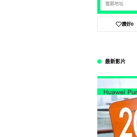
讚好
0
最新影片