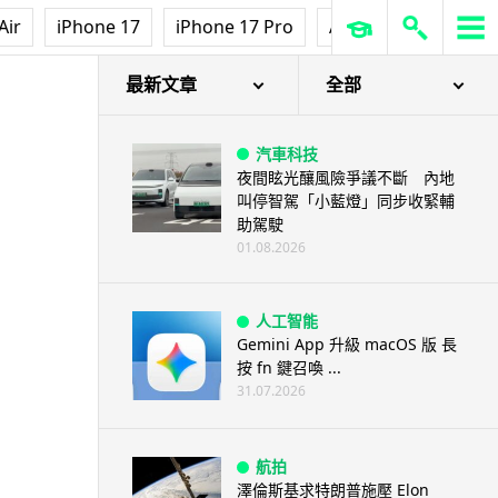
Air
iPhone 17
iPhone 17 Pro
AirPods Pro 3
Ap
最新文章
全部
汽車科技
夜間眩光釀風險爭議不斷 內地
叫停智駕「小藍燈」同步收緊輔
助駕駛
01.08.2026
人工智能
Gemini App 升級 macOS 版 長
按 fn 鍵召喚 ...
31.07.2026
航拍
澤倫斯基求特朗普施壓 Elon