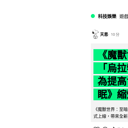
科技娛樂
遊
天恩
10 分
《魔獸
「烏拉
為提高
眠》縮短
《魔獸世界：至暗之
式上線，帶來全新