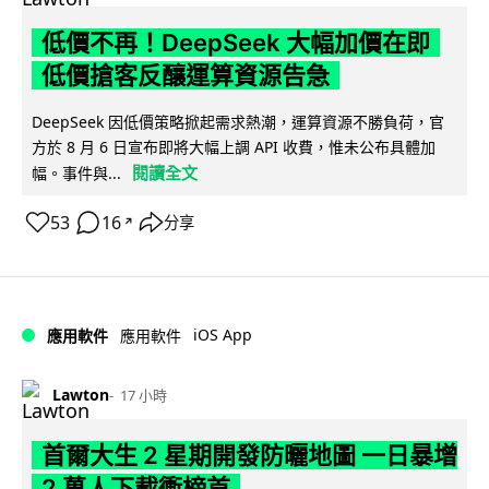
低價不再！DeepSeek 大幅加價在即
低價搶客反釀運算資源告急
DeepSeek 因低價策略掀起需求熱潮，運算資源不勝負荷，官
方於 8 月 6 日宣布即將大幅上調 API 收費，惟未公布具體加
閱讀全文
幅。事件與...
53
16
分享
↗
iOS App
應用軟件
應用軟件
Lawton
17 小時
首爾大生 2 星期開發防曬地圖 一日暴增
2 萬人下載衝榜首