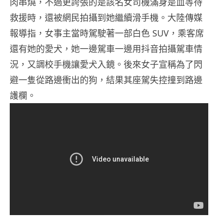
肉串燒，不過更誇張的是該名女司機滿身是血等待
救援時，還被網民拍攝到她繼續滑手機。大陸傳媒
報導指，女事主當時駕駛著一部白色 SUV，乘客席
還有她的愛犬，她一邊駕車一邊用抖音拍攝駕車情
況，又調校手機讓愛犬入鏡。後來女子宣稱為了閃
避一隻從路邊衝出的狗，結果其座駕失控撞到路邊
護欄。