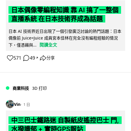
日本偶像零編程知識 靠 AI 搞了一整個
直播系統 在日本技術界成為話題
日本 AI 技術界近日出現了一個引發廣泛討論的熱門話題：日本
偶像前 Juice=Juice 成員宮本佳林在完全沒有編程經驗的情況
閱讀全文
下，僅憑藉與...
571
49
分享
↗
商業科技
3D 打印
Vin
1 日
中三巴士鐵路迷 自製紙皮遙控巴士 門,
水撥識郁 + 實時GPS報站