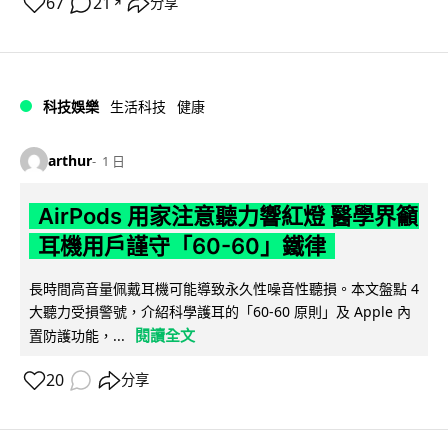
67
21
分享
↗
科技娛樂
生活科技
健康
arthur
1 日
AirPods 用家注意聽力響紅燈 醫學界籲
耳機用戶謹守「60-60」鐵律
長時間高音量佩戴耳機可能導致永久性噪音性聽損。本文盤點 4
大聽力受損警號，介紹科學護耳的「60-60 原則」及 Apple 內
閱讀全文
置防護功能，...
20
分享