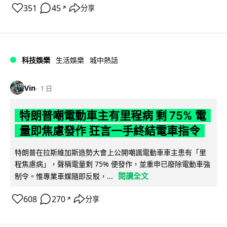
351
45
分享
↗
科技娛樂
生活娛樂
城中熱話
Vin
1 日
特朗普嘲電動車主有里程病 剩 75% 電
量即焦慮發作 狂言一手終結電車指令
特朗普在拉斯維加斯造勢大會上公開嘲諷電動車車主患有「里
程焦慮病」，聲稱電量剩 75% 便發作，並重申已廢除電動車強
閱讀全文
制令。惟專業車媒隨即反駁，...
608
270
分享
↗