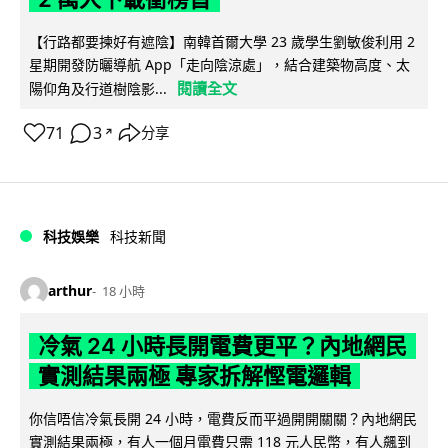
【行路都要揀好有遮陰】南韓首爾大學 23 歲學生劉敏俊利用 2
星期開發防曬導航 App「走向陰涼處」，結合建築物高度、太
閱讀全文
陽仰角及行道樹陰影...
71
3
分享
↗
科技娛樂
科技新聞
arthur
18 小時
冷氣 24 小時長開電費更平？內地網民
實測結果兩極 專家拆解慳電邏輯
你信唔信冷氣長開 24 小時，電費反而平過開開關關？內地網民
實測結果兩極，有人一個月電費只需 118 元人民幣，有人飆到