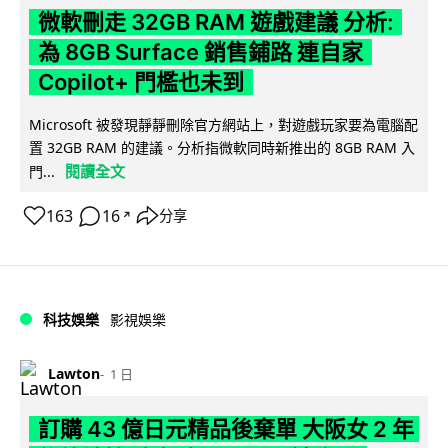
微軟刪走 32GB RAM 遊戲建議 分析:
為 8GB Surface 銷售鋪路 連自家
Copilot+ 門檻也未到
Microsoft 被發現靜靜刪除官方網站上，對遊戲玩家要為電腦配
置 32GB RAM 的建議。分析指微軟同時新推出的 8GB RAM 入
閱讀全文
門...
163
16
分享
↗
科技娛樂
影視娛樂
Lawton
1 日
訂購 43 億日元精品後棄單 大阪女 2 年