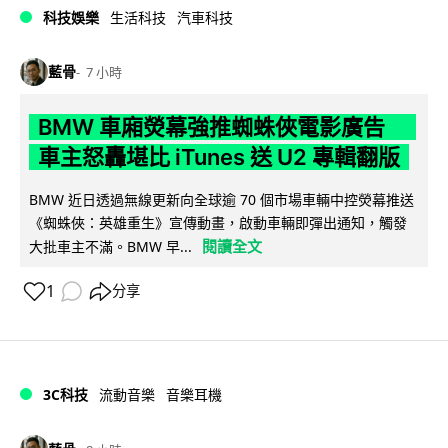
科技娛樂
生活科技
汽車科技
藍骨
7 小時
BMW 車廂熒幕強推蜘蛛俠電影廣告
車主怒轟堪比 iTunes 送 U2 專輯翻版
BMW 近日透過無線更新向全球逾 70 個市場車輛中控熒幕推送
《蜘蛛俠：英雄重生》宣傳動畫，啟動車輛即彈出通知，觸發
閱讀全文
大批車主不滿。BMW 早...
1
分享
3C科技
流動音樂
音樂耳機