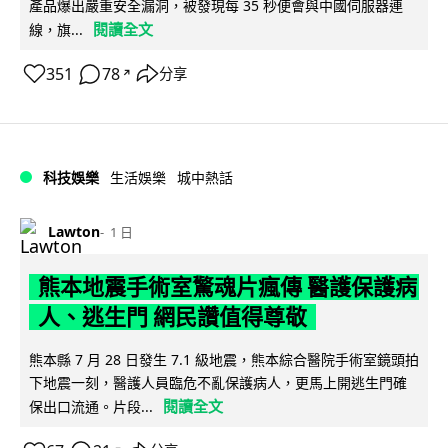
產品爆出嚴重安全漏洞，被發現每 35 秒便會與中國伺服器連
閱讀全文
線，旗...
351
78
分享
↗
科技娛樂
生活娛樂
城中熱話
Lawton
1 日
熊本地震手術室驚魂片瘋傳 醫護保護病
人、逃生門 網民讚值得尊敬
熊本縣 7 月 28 日發生 7.1 級地震，熊本綜合醫院手術室鏡頭拍
下地震一刻，醫護人員臨危不亂保護病人，更馬上開逃生門確
閱讀全文
保出口流通。片段...