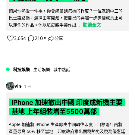
如果你熱愛一件事，你會熱愛到怎樣的程度？一位就讀中三的
巴士鐵路迷，選擇由零開始，把自己的興趣一步步變成真正可
閱讀全文
以運作的作品。他以紙皮親手製作出...
3,654
210
分享
↗
科技娛樂
生活娛樂
城中熱話
Vin
1 日
iPhone 加速撤出中國 印度成新機主要
基地 上年組裝增至5500萬部
Apple 加速將 iPhone 生產線由中國轉往印度，目標兩年內將
產量最高 50% 移至當地。印度政府推出關稅豁免及稅務優惠延