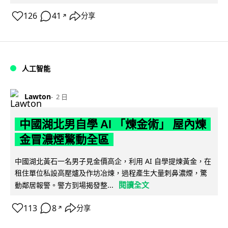
126
41
分享
↗
人工智能
Lawton
2 日
中國湖北男自學 AI 「煉金術」 屋內煉
金冒濃煙驚動全區
中國湖北黃石一名男子見金價高企，利用 AI 自學提煉黃金，在
租住單位私設高壓爐及作坊冶煉，過程產生大量刺鼻濃煙，驚
閱讀全文
動鄰居報警。警方到場揭發整...
113
8
分享
↗