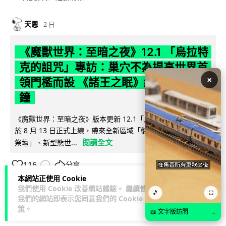
天恩
2 日
《魔獸世界：至暗之夜》12.1 「烏拉特
克的詛咒」專訪：巢穴不為提高世界首
×
領門檻而設 《諸王之眠》縮短約 10 分
鐘
《魔獸世界：至暗之夜》版本更新 12.1「烏拉特克的詛咒」將
於 8 月 13 日正式上線，帶來全新區域「盤蛇島」、地城「毒牙
閱讀全文
祭壇」、新型態世...
116
分享
本網站正使用 Cookie
我們使用 Cookie 改善網站體驗。 繼續使用
🎵
⛶
我們的網站即表示您同意我們的
Cookie 政
策
。
📖 文字版訪問
→
科技娛樂
遊戲情報