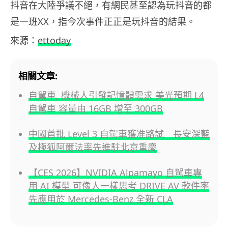
抖音在大陸爭議不絕，有網民甚至認為玩抖音的都
是一班XX，指今次事件正正是玩抖音的結果。
來源：
ettoday
相關文章:
自駕車, 機械人引發記憶體需求 美光預期 L4
自駕車 容量由 16GB 增至 300GB
中國首批 Level 3 自駕車獲准路試 長安深藍
及極狐阿爾法率先進駐北京重慶
【CES 2026】NVIDIA Alpamayo 自駕車專
用 AI 模型 可像人一樣思考 DRIVE AV 軟件率
先應用於 Mercedes-Benz 全新 CLA