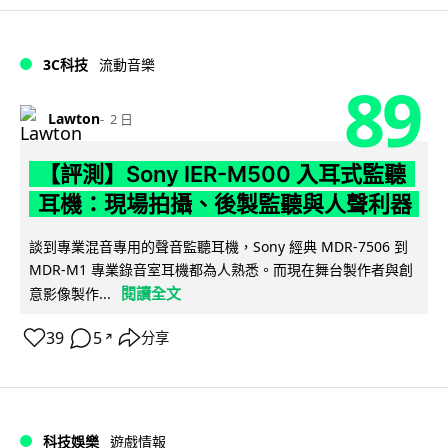
3C科技
流動音樂
89
Lawton
2 日
【評測】Sony IER-M500 入耳式監聽
耳機：現場拍攝、後製監聽與人聲利器
談到專業混音專用的聲音監聽耳機，Sony 經典 MDR-7506 到
MDR-M1 專業錄音室耳機都為人熟悉。而現在舞台製作者與創
閱讀全文
意影像製作...
39
5
分享
↗
科技娛樂
遊戲情報