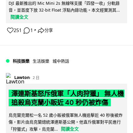
DJI 最新推出的 Mic Mini 2s 無線咪支援「四發一收」分軌錄
音，並首度下放 32-bit Float 浮點內錄功能。本文經實測其...
閱讀全文
251
1
分享
↗
科技娛樂
生活娛樂
城中熱話
Lawton
2 日
澤連斯基怒斥俄軍「人肉狩獵」 無人機
追殺烏克蘭小販近 40 秒仍被炸傷
烏克蘭克爾松一名 52 歲小販被俄軍無人機追擊近 40 秒後被炸
傷，影片由烏克蘭總統澤連斯基公開。他直斥俄軍對平民進行
閱讀全文
「狩獵式」攻擊，烏克蘭...