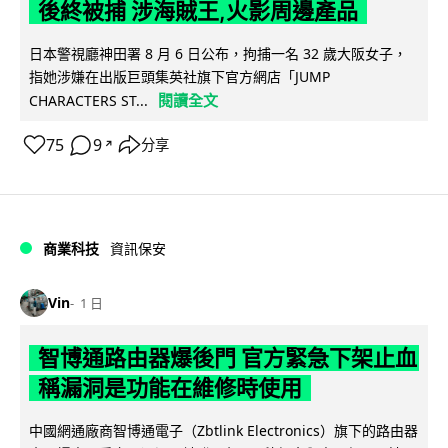
後終被捕 涉海賊王,火影周邊產品
日本警視廳神田署 8 月 6 日公布，拘捕一名 32 歲大阪女子，
指她涉嫌在出版巨頭集英社旗下官方網店「JUMP
閱讀全文
CHARACTERS ST...
75
9
分享
↗
商業科技
資訊保安
Vin
1 日
智博通路由器爆後門 官方緊急下架止血
稱漏洞是功能在維修時使用
中國網通廠商智博通電子（Zbtlink Electronics）旗下的路由器