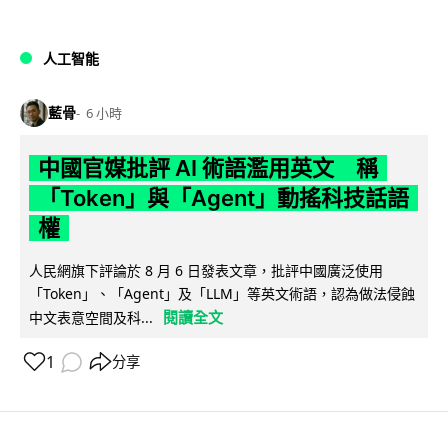
人工智能
藍骨
6 小時
中國官媒批評 AI 術語濫用英文 稱
「Token」與「Agent」動搖科技話語
權
人民網旗下評論於 8 月 6 日發表文章，批評中國廣泛使用
「Token」、「Agent」及「LLM」等英文術語，認為做法侵蝕
閱讀全文
中文表意空間及科...
1
分享