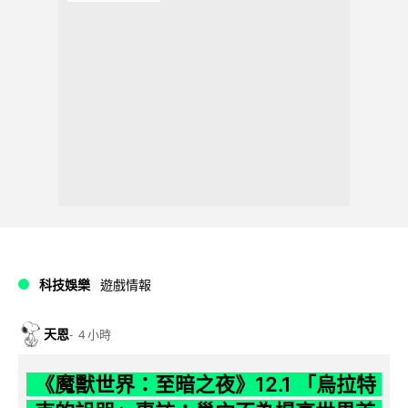
科技娛樂
遊戲情報
天恩
4 小時
《魔獸世界：至暗之夜》12.1 「烏拉特