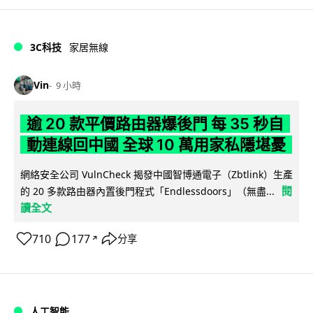
3C科技
家居無線
Vin
9 小時
逾 20 款平價路由器爆後門 每 35 秒自
動連線回中國 全球 10 萬用家私隱堪憂
網絡安全公司 VulnCheck 揭發中國智博通電子（Zbtlink）生產
閱
的 20 多款路由器內置後門程式「Endlessdoors」（無盡...
讀全文
710
177
分享
↗
人工智能