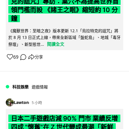
克的詛咒」專訪：巢穴不為提高世界首
領門檻而設 《諸王之眠》縮短約 10 分
鐘
《魔獸世界：至暗之夜》版本更新 12.1「烏拉特克的詛咒」將
於 8 月 13 日正式上線，帶來全新區域「盤蛇島」、地城「毒牙
閱讀全文
祭壇」、新型態世...
69
分享
科技娛樂
遊戲情報
Lawton
5 小時
日本二手遊戲店減 90% 門市 業績反增
四成 "懷舊"在 Z 世代變成最潮「新鮮