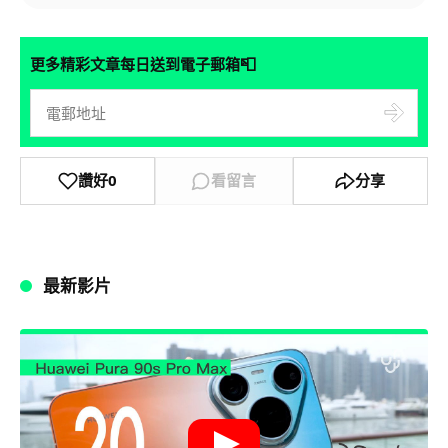
📮
更多精彩文章每日送到電子郵箱
讚好
0
看留言
分享
最新影片