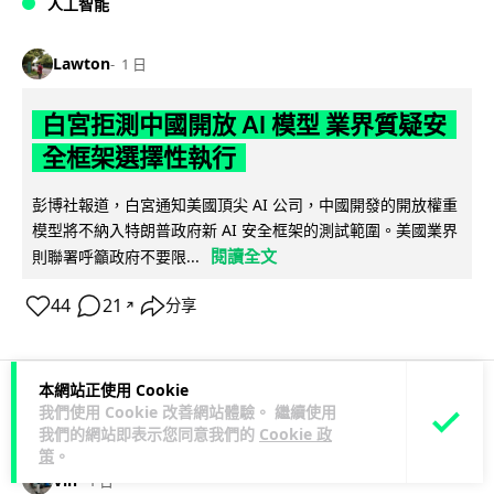
人工智能
Lawton
1 日
白宮拒測中國開放 AI 模型 業界質疑安
全框架選擇性執行
彭博社報道，白宮通知美國頂尖 AI 公司，中國開發的開放權重
模型將不納入特朗普政府新 AI 安全框架的測試範圍。美國業界
閱讀全文
則聯署呼籲政府不要限...
44
21
分享
↗
本網站正使用 Cookie
我們使用 Cookie 改善網站體驗。 繼續使用
人工智能
我們的網站即表示您同意我們的
Cookie 政
策
。
Vin
1 日