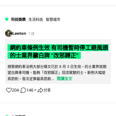
科技娛樂
生活科技
智慧城市
Lawton
1 日
網約車條例生效 有司機暫時停工避風頭
的士業界籲白牌 "改邪歸正"
規管網約車法例大部分條文已於 8 月 3 日生效，的士業界就期
望白牌車司機，能夠「改邪歸正」回流駕駛的士。新例大幅提
閱讀全文
高罰則，首次定罪最高罰款...
204
146
分享
↗