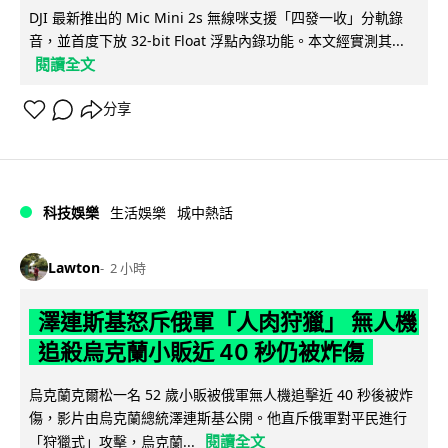
DJI 最新推出的 Mic Mini 2s 無線咪支援「四發一收」分軌錄
音，並首度下放 32-bit Float 浮點內錄功能。本文經實測其...
閱讀全文
分享
科技娛樂
生活娛樂
城中熱話
Lawton
2 小時
澤連斯基怒斥俄軍「人肉狩獵」 無人機
追殺烏克蘭小販近 40 秒仍被炸傷
烏克蘭克爾松一名 52 歲小販被俄軍無人機追擊近 40 秒後被炸
傷，影片由烏克蘭總統澤連斯基公開。他直斥俄軍對平民進行
閱讀全文
「狩獵式」攻擊，烏克蘭...