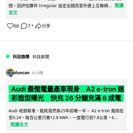
閱讀
間，因評估夥伴 Irregular 設定出錯而意外連上互聯網...
全文
66
7
分享
↗
科技娛樂
科技新聞
duncan
6 小時
Audi 最慳電量產車現身 A2 e-tron 迷
彩造型曝光 快充 26 分鐘充滿 8 成電
Audi 呢部新車，能耗竟然係25年前嘅一半。 A2 e-tron 風阻低
至0.24，每百公里只需12.8 kWh，一度電行到7.8公里。6...
閱讀全文