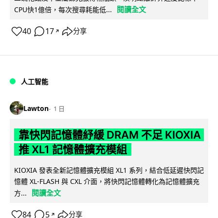
閱讀全文
CPU快1億倍，每次搜尋耗能低...
40
17
分享
↗
人工智能
Lawton
1 日
靠快閃記憶體紓緩 DRAM 不足 KIOXIA
推 XL1 記憶體擴充模組
KIOXIA 發表全新記憶體擴充模組 XL1 系列，結合低延遲快閃記
憶體 XL-FLASH 與 CXL 介面，將快閃記憶體轉化為記憶體擴充
閱讀全文
方...
84
5
分享
↗