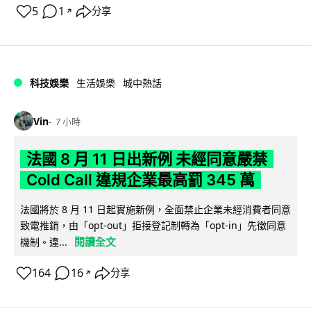
5
1
分享
↗
科技娛樂
生活娛樂
城中熱話
Vin
7 小時
法國 8 月 11 日出新例 未經同意嚴禁
Cold Call 違規企業最高罰 345 萬
法國將於 8 月 11 日起實施新例，全面禁止企業未經消費者同意
致電推銷，由「opt-out」拒接登記制轉為「opt-in」先徵同意
閱讀全文
機制。違...
164
16
分享
↗