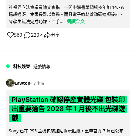
社福界立法會議員陳文宜指，一間中學書單價錢按年加 14.7%
遠超通漲，令家長難以負擔。而且電子教材啟動碼這項設計，
閱讀全文
令學生無法完成功課，二手...
569
220
分享
↗
科技娛樂
遊戲情報
Lawton
8 小時
PlayStation 確認停產實體光碟 包裝印
出重要通告 2028 年 1 月後不出光碟遊
戲
Sony 已在 PS5 主機包裝加貼提示貼紙，重申官方 7 月已公布