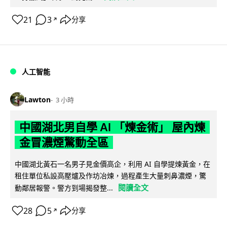
21
3
分享
↗
人工智能
Lawton
3 小時
中國湖北男自學 AI 「煉金術」 屋內煉
金冒濃煙驚動全區
中國湖北黃石一名男子見金價高企，利用 AI 自學提煉黃金，在
租住單位私設高壓爐及作坊冶煉，過程產生大量刺鼻濃煙，驚
閱讀全文
動鄰居報警。警方到場揭發整...
28
5
分享
↗