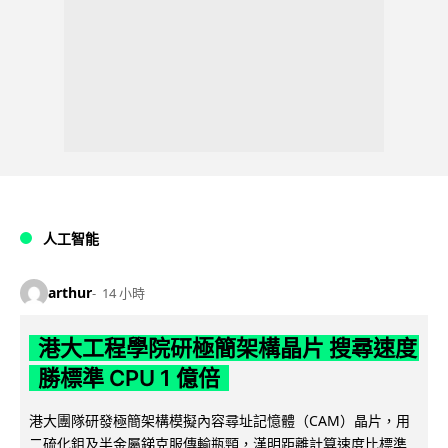
人工智能
arthur
14 小時
港大工程學院研極簡架構晶片 搜尋速度
勝標準 CPU 1 億倍
港大團隊研發極簡架構模擬內容尋址記憶體（CAM）晶片，用
二硫化鉬及半金屬銻克服傳輸瓶頸，漢明距離計算速度比標準