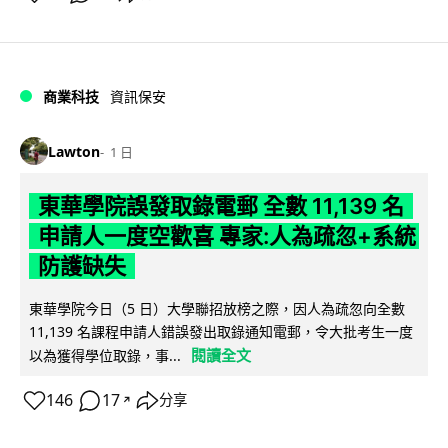
商業科技
資訊保安
Lawton
1 日
東華學院誤發取錄電郵 全數 11,139 名
申請人一度空歡喜 專家:人為疏忽+系統
防護缺失
東華學院今日（5 日）大學聯招放榜之際，因人為疏忽向全數
11,139 名課程申請人錯誤發出取錄通知電郵，令大批考生一度
閱讀全文
以為獲得學位取錄，事...
146
17
分享
↗