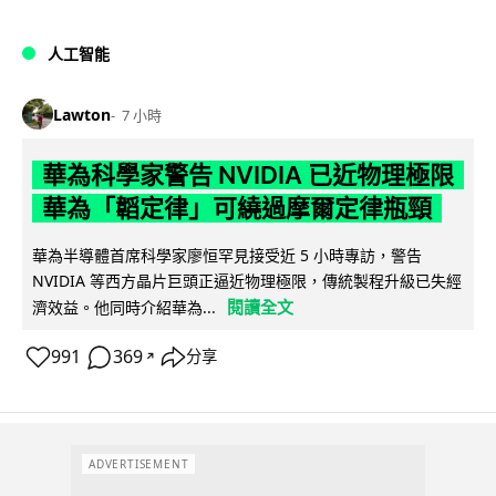
人工智能
Lawton
7 小時
華為科學家警告 NVIDIA 已近物理極限
華為「韜定律」可繞過摩爾定律瓶頸
華為半導體首席科學家廖恒罕見接受近 5 小時專訪，警告
NVIDIA 等西方晶片巨頭正逼近物理極限，傳統製程升級已失經
閱讀全文
濟效益。他同時介紹華為...
991
369
分享
↗
ADVERTISEMENT