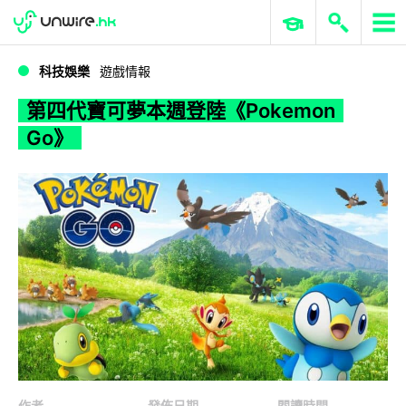
WWDC 2026
GenAI 與雲端科技專區
ERP 與商業 AI
第四代寶可夢本週登陸《Pokemon Go》
科技娛樂
遊戲情報
第四代寶可夢本週登陸《Pokemon
Go》
作者
發佈日期
閱讀時間