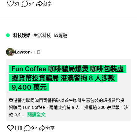
31
5
分享
↗
科技娛樂
生活科技
區塊鏈
Lawton
1 日
Fun Coffee 咖啡騙局爆煲 咖啡包裝虛
擬貨幣投資騙局 港澳警拘 8 人涉款
9,400 萬元
香港警方聯同澳門司警搗破以養生咖啡生意包裝的虛擬貨幣投
資騙局 Fun Coffee，兩地共拘捕 8 人，接獲逾 200 宗舉報，涉
閱讀全文
款 9,4...
118
9
分享
↗