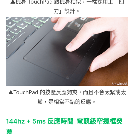
▲機身 TouchPad 跟機身相似，一樣採用上「四
刀」設計。
▲TouchPad 的按壓反應夠爽，而且不會太緊或太
鬆，是相當不錯的反應。
144hz + 5ms 反應時間
電競級窄邊框熒
幕