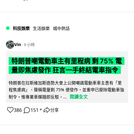
科技娛樂
生活娛樂
城中熱話
Vin
9 小時
特朗普嘲電動車主有里程病 剩 75% 電
量即焦慮發作 狂言一手終結電車指令
特朗普在拉斯維加斯造勢大會上公開嘲諷電動車車主患有「里
程焦慮病」，聲稱電量剩 75% 便發作，並重申已廢除電動車強
閱讀全文
制令。惟專業車媒隨即反駁，...
386
151
分享
↗