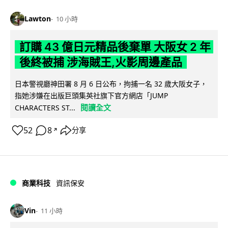
Lawton
10 小時
訂購 43 億日元精品後棄單 大阪女 2 年
後終被捕 涉海賊王,火影周邊產品
日本警視廳神田署 8 月 6 日公布，拘捕一名 32 歲大阪女子，
指她涉嫌在出版巨頭集英社旗下官方網店「JUMP
閱讀全文
CHARACTERS ST...
52
8
分享
↗
商業科技
資訊保安
Vin
11 小時