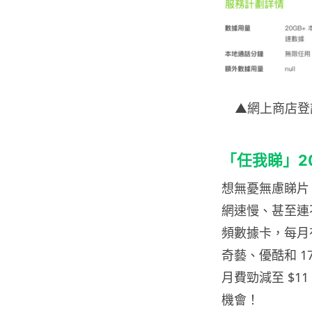
▲網上商店登
「任我睇」
2
想無憂無慮睇片，
網速慢、甚至連
頻數據卡，每月有
奇藝、優酷和 17
月費勁減至 $
機會！