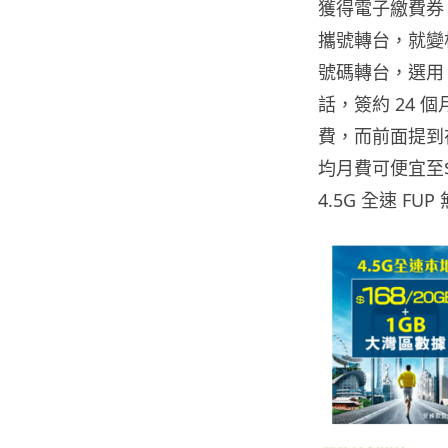
獲得電子繳費券
攜號轉台，就變
號碼轉台，選用 4
話，簽約 24 個
費，而前面提到在
均月費可便宜至$147
4.5G 全速 