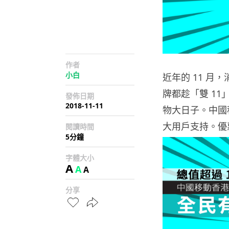
作者
小白
近年的 11 月
牌都趁「雙 11
發佈日期
2018-11-11
物大日子。中國移
大用戶支持。優惠
閱讀時間
5分鐘
字體大小
A
A
A
分享