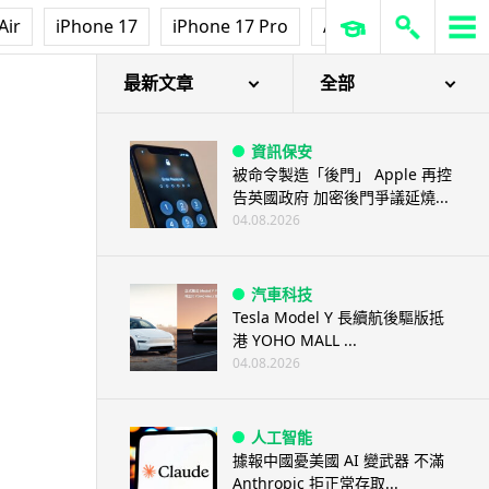
Air
iPhone 17
iPhone 17 Pro
AirPods Pro 3
Ap
最新文章
全部
資訊保安
被命令製造「後門」 Apple 再控
告英國政府 加密後門爭議延燒...
04.08.2026
汽車科技
Tesla Model Y 長續航後驅版抵
港 YOHO MALL ...
04.08.2026
人工智能
據報中國憂美國 AI 變武器 不滿
Anthropic 拒正常存取...