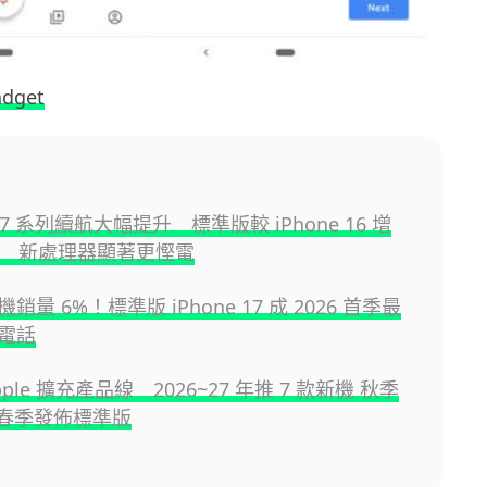
adget
 17 系列續航大幅提升 標準版較 iPhone 16 增
小時 新處理器顯著更慳電
銷量 6%！標準版 iPhone 17 成 2026 首季最
電話
ple 擴充產品線 2026~27 年推 7 款新機 秋季
o,春季發佈標準版