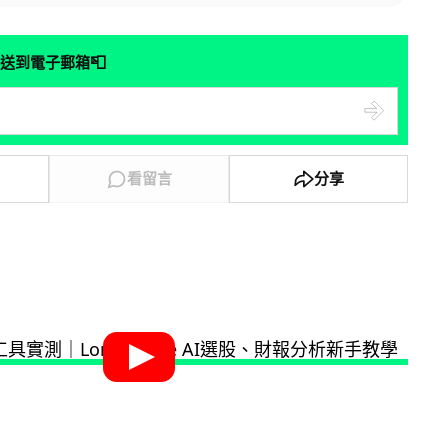
📮
送到電子郵箱
看留言
分享