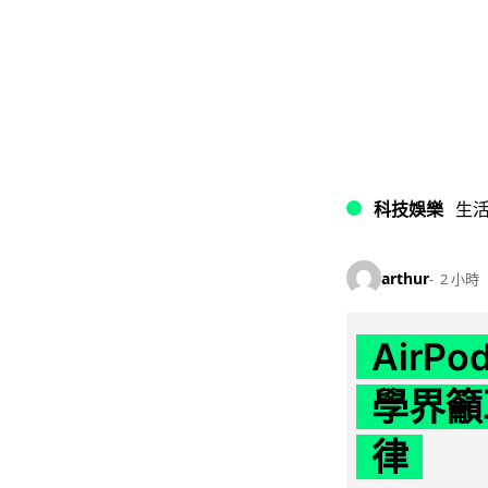
科技娛樂
生
arthur
2 小時
AirP
學界籲
律