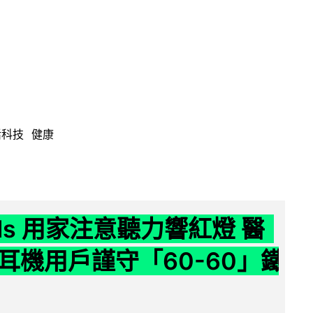
活科技
健康
ods 用家注意聽力響紅燈 醫
耳機用戶謹守「60-60」鐵