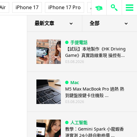
Air
iPhone 17
iPhone 17 Pro
AirPods Pro 3
Ap
最新文章
全部
手提電話
【試玩】本地製作《HK Driving
Game》真實路線重現 操控有...
03.08.2026
Mac
M5 Max MacBook Pro 過熱 熱
到鍵盤按鍵卡住機殼 ...
03.08.2026
人工智能
教學：Gemini Spark 小龍蝦香
港實測 24小時自動格價 ...