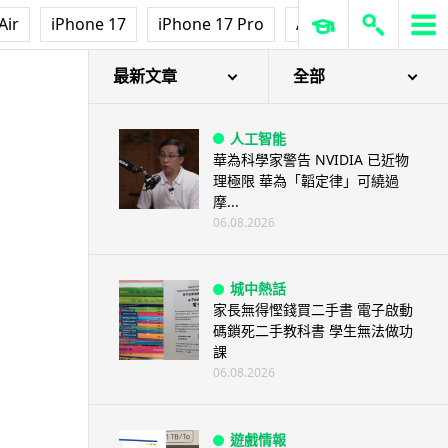
Air
iPhone 17
iPhone 17 Pro
AirPods Pro 3
Ap
最新文章
全部
人工智能
華為科學家警告 NVIDIA 已近物
理極限 華為「韜定律」可繞過
摩...
06.08.2026
城中熱話
家長無得慳錢買二手書 電子啟動
碼鎖死二手教科書 學生無法做功
課
06.08.2026
遊戲情報