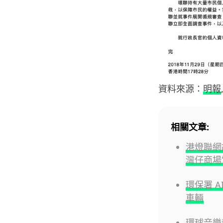
資料來源：
明報
相關文章:
港燈聯網
灣仔商場
環保署 A
車輛
環球音樂起