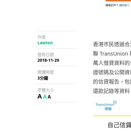
作者
Lawton
香港市民透過合
聯 TransUn
發佈日期
2018-11-29
萬人借貸資料的
證號碼及公開資
閱讀時間
3分鐘
的信貸報告，包
字體大小
還款記錄等資料
A
A
A