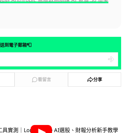
📮
送到電子郵箱
看留言
分享