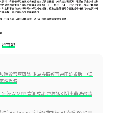
,
特首辦
故障致電壓驟降 港島多區近百宗困𨋢求助 中環
電燈熄滅
I 系統 AIMER 實測成功 聲紋識別揪出非法改裝
訴 Anthropic 盜版歌曲訓練 AI 索償 30 億美