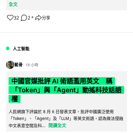
全文
32
2
分享
↗
人工智能
藍骨
18 小時
中國官媒批評 AI 術語濫用英文 稱
「Token」與「Agent」動搖科技話語
權
人民網旗下評論於 8 月 6 日發表文章，批評中國廣泛使用
「Token」、「Agent」及「LLM」等英文術語，認為做法侵蝕
閱讀全文
中文表意空間及科...