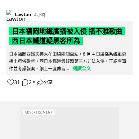
Lawton
4 小時
日本福岡地鐵廣播被入侵 播不雅歌曲
西日本鐵道疑黑客所為
日本福岡西鐵天神大牟田線兩個車站，8 月 4 日廣播系統離奇
播出粗俗歌聲，西日本鐵道懷疑遭第三方非法入侵，正調查事
閱讀全文
件並考慮報案。網上一度傳言...
31
2
分享
↗
ADVERTISEMENT