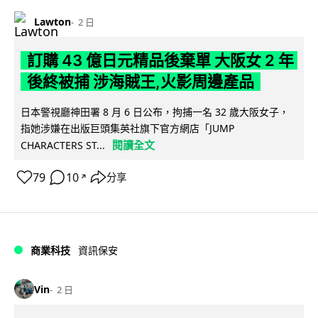
Lawton
2 日
訂購 43 億日元精品後棄單 大阪女 2 年
後終被捕 涉海賊王,火影周邊產品
日本警視廳神田署 8 月 6 日公布，拘捕一名 32 歲大阪女子，
指她涉嫌在出版巨頭集英社旗下官方網店「JUMP
閱讀全文
CHARACTERS ST...
79
10
分享
↗
商業科技
資訊保安
Vin
2 日