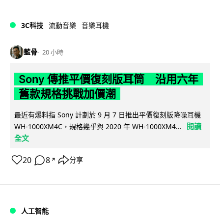
3C科技
流動音樂
音樂耳機
藍骨
20 小時
Sony 傳推平價復刻版耳筒 沿用六年
舊款規格挑戰加價潮
最近有爆料指 Sony 計劃於 9 月 7 日推出平價復刻版降噪耳機
閱讀
WH-1000XM4C，規格幾乎與 2020 年 WH-1000XM4...
全文
20
8
分享
↗
人工智能