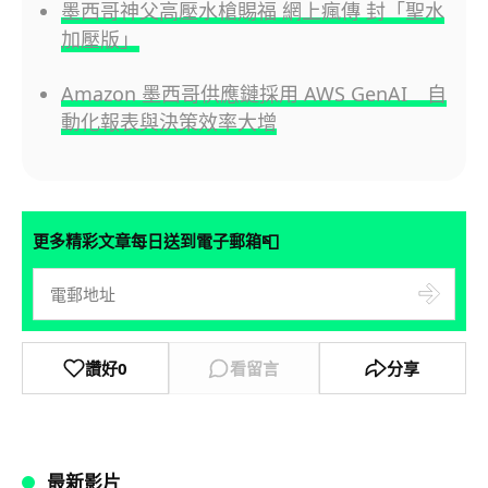
墨西哥神父高壓水槍賜福 網上瘋傳 封「聖水
加壓版」
Amazon 墨西哥供應鏈採用 AWS GenAI 自
動化報表與決策效率大增
📮
更多精彩文章每日送到電子郵箱
讚好
0
看留言
分享
最新影片