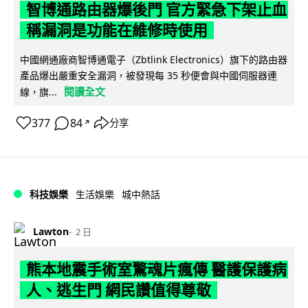
智博通路由器爆後門 官方緊急下架止血
稱漏洞是功能在維修時使用
中國網通廠商智博通電子（Zbtlink Electronics）旗下的路由器
產品爆出嚴重安全漏洞，被發現每 35 秒便會與中國伺服器連
閱讀全文
線，旗...
377
84
分享
↗
科技娛樂
生活娛樂
城中熱話
Lawton
2 日
熊本地震手術室驚魂片瘋傳 醫護保護病
人、逃生門 網民讚值得尊敬