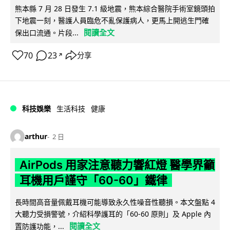
熊本縣 7 月 28 日發生 7.1 級地震，熊本綜合醫院手術室鏡頭拍
下地震一刻，醫護人員臨危不亂保護病人，更馬上開逃生門確
閱讀全文
保出口流通。片段...
70
23
分享
↗
科技娛樂
生活科技
健康
arthur
2 日
AirPods 用家注意聽力響紅燈 醫學界籲
耳機用戶謹守「60-60」鐵律
長時間高音量佩戴耳機可能導致永久性噪音性聽損。本文盤點 4
大聽力受損警號，介紹科學護耳的「60-60 原則」及 Apple 內
閱讀全文
置防護功能，...