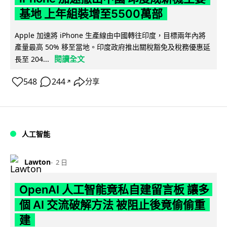
基地 上年組裝增至5500萬部
Apple 加速將 iPhone 生產線由中國轉往印度，目標兩年內將
產量最高 50% 移至當地。印度政府推出關稅豁免及稅務優惠延
閱讀全文
長至 204...
548
244
分享
↗
人工智能
Lawton
2 日
OpenAI 人工智能竟私自建留言板 讓多
個 AI 交流破解方法 被阻止後竟偷偷重
建