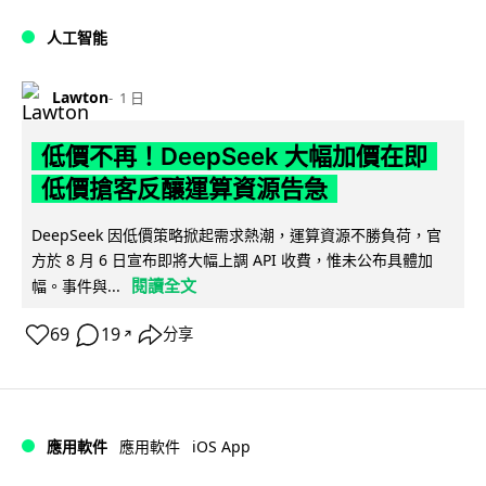
人工智能
Lawton
1 日
低價不再！DeepSeek 大幅加價在即
低價搶客反釀運算資源告急
DeepSeek 因低價策略掀起需求熱潮，運算資源不勝負荷，官
方於 8 月 6 日宣布即將大幅上調 API 收費，惟未公布具體加
閱讀全文
幅。事件與...
69
19
分享
↗
iOS App
應用軟件
應用軟件