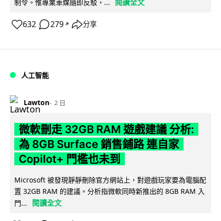
閱讀全文
制令。惟專業車媒隨即反駁，...
632
279
分享
↗
人工智能
Lawton
2 日
微軟刪走 32GB RAM 遊戲建議 分析:
為 8GB Surface 銷售鋪路 連自家
Copilot+ 門檻也未到
Microsoft 被發現靜靜刪除官方網站上，對遊戲玩家要為電腦配
置 32GB RAM 的建議。分析指微軟同時新推出的 8GB RAM 入
閱讀全文
門...