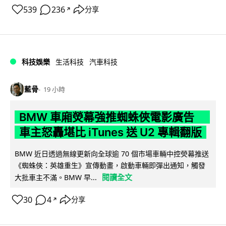
539
236
分享
↗
科技娛樂
生活科技
汽車科技
藍骨
19 小時
BMW 車廂熒幕強推蜘蛛俠電影廣告
車主怒轟堪比 iTunes 送 U2 專輯翻版
BMW 近日透過無線更新向全球逾 70 個市場車輛中控熒幕推送
《蜘蛛俠：英雄重生》宣傳動畫，啟動車輛即彈出通知，觸發
閱讀全文
大批車主不滿。BMW 早...
30
4
分享
↗