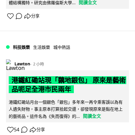
閱讀全文
體結構獨特。研究由佛羅倫斯大學...
分享
科技娛樂
生活娛樂
城中熱話
Lawton
2 小時
港鐵紅磡站現「黐地銀包」 原來是藝術
品呃足全港市民兩年
港鐵紅磡站月台一個銀色「銀包」多年來一再令乘客誤以為有
人遺失財物，事主原本打算拾起交還，卻發現原來是黏在地上
閱讀全文
的藝術品。這件名為《失而復得》的...
54
分享