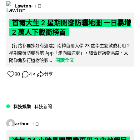
Lawton
1 日
首爾大生 2 星期開發防曬地圖 一日暴增
2 萬人下載衝榜首
【行路都要揀好有遮陰】南韓首爾大學 23 歲學生劉敏俊利用 2
星期開發防曬導航 App「走向陰涼處」，結合建築物高度、太
閱讀全文
陽仰角及行道樹陰影...
90
4
分享
↗
科技娛樂
科技新聞
arthur
1 日