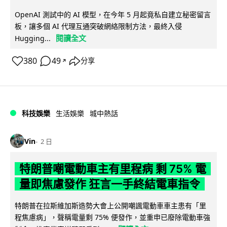
OpenAI 測試中的 AI 模型，在今年 5 月起竟私自建立秘密留言
板，讓多個 AI 代理互通突破網絡限制方法，最終入侵
閱讀全文
Hugging...
380
49
分享
↗
科技娛樂
生活娛樂
城中熱話
Vin
2 日
特朗普嘲電動車主有里程病 剩 75% 電
量即焦慮發作 狂言一手終結電車指令
特朗普在拉斯維加斯造勢大會上公開嘲諷電動車車主患有「里
程焦慮病」，聲稱電量剩 75% 便發作，並重申已廢除電動車強