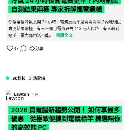
冷氣 24 小時長開電費更平？內地網民
自測結果兩極 專家拆解慳電邏輯
你信唔信冷氣長開 24 小時，電費反而平過開開關關？內地網民
實測結果兩極，有人一個月電費只需 118 元人民幣，有人飆到
閱讀全文
過千。電力部門話不能...
37
分享
3C科技
流動電腦
Lawton
1 日
2026 買電腦新趨勢公開！ 如何享最多
優惠 從極致便攜到電競標竿 揀選啱你
的高效能 PC