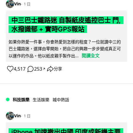
Vin
1 日
中三巴士鐵路迷 自製紙皮遙控巴士 門,
水撥識郁 + 實時GPS報站
如果你熱愛一件事，你會熱愛到怎樣的程度？一位就讀中三的
巴士鐵路迷，選擇由零開始，把自己的興趣一步步變成真正可
閱讀全文
以運作的作品。他以紙皮親手製作出...
4,517
253
分享
↗
科技娛樂
生活娛樂
城中熱話
Vin
1 日
iPhone 加速撤出中國 印度成新機主要