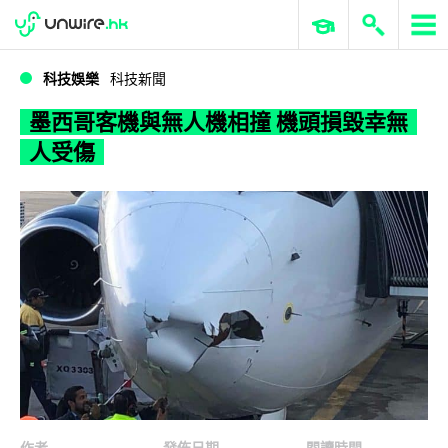
WWDC 2026
GenAI 與雲端科技專區
ERP 與商業 AI
墨西哥客機與無人機相撞 機頭損毀幸無人受傷
科技娛樂
科技新聞
墨西哥客機與無人機相撞 機頭損毀幸無
人受傷
作者
發佈日期
閱讀時間