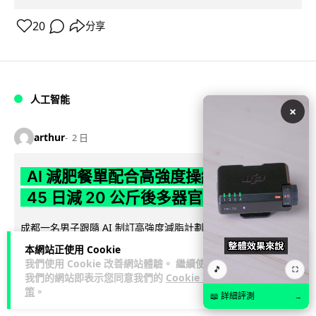
20
分享
人工智能
×
arthur
2 日
AI 減肥餐單配合高強度操練 成都男
45 日減 20 公斤後多器官衰竭
成都一名男子跟隨 AI 制訂高強度減脂計劃，45 日內減去約 20
公斤後昏迷送院。醫生診斷他患上尿源性膿毒症、膿毒性休克
本網站正使用 Cookie
閱讀全文
及多器官功能障礙。...
我們使用 Cookie 改善網站體驗。 繼續使用
🎵
⛶
我們的網站即表示您同意我們的
Cookie 政
23
4
策
。
分享
↗
📖 詳細評測
→