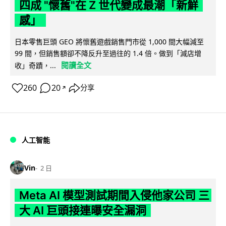
四成 "懷舊"在 Z 世代變成最潮「新鮮
感」
日本零售巨頭 GEO 將懷舊遊戲銷售門市從 1,000 間大幅減至
99 間，但銷售額卻不降反升至過往的 1.4 倍。做到「減店增
閱讀全文
收」奇蹟，...
260
20
分享
↗
人工智能
Vin
2 日
Meta AI 模型測試期間入侵他家公司 三
大 AI 巨頭接連曝安全漏洞