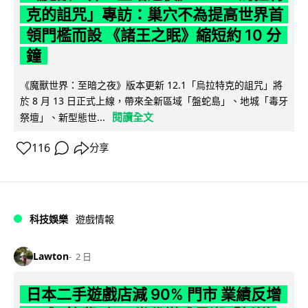
克的詛咒」專訪：巢穴不為提高世界首
領門檻而設 《諸王之眠》縮短約 10 分
鐘
《魔獸世界：至暗之夜》版本更新 12.1「烏拉特克的詛咒」將
於 8 月 13 日正式上線，帶來全新區域「盤蛇島」、地城「毒牙
閱讀全文
祭壇」、新型態世...
116
分享
科技娛樂
遊戲情報
Lawton
2 日
日本二手遊戲店減 90% 門市 業績反增