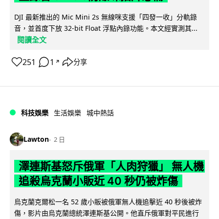
DJI 最新推出的 Mic Mini 2s 無線咪支援「四發一收」分軌錄
音，並首度下放 32-bit Float 浮點內錄功能。本文經實測其...
閱讀全文
251
1
分享
↗
科技娛樂
生活娛樂
城中熱話
Lawton
2 日
澤連斯基怒斥俄軍「人肉狩獵」 無人機
追殺烏克蘭小販近 40 秒仍被炸傷
烏克蘭克爾松一名 52 歲小販被俄軍無人機追擊近 40 秒後被炸
傷，影片由烏克蘭總統澤連斯基公開。他直斥俄軍對平民進行