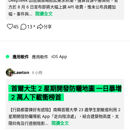
DeepSeek 因低價策略掀起需求熱潮，運算資源不勝負荷，官
方於 8 月 6 日宣布即將大幅上調 API 收費，惟未公布具體加
閱讀全文
幅。事件與...
45
13
分享
↗
iOS App
應用軟件
應用軟件
Lawton
9 小時
首爾大生 2 星期開發防曬地圖 一日暴增
2 萬人下載衝榜首
【行路都要揀好有遮陰】南韓首爾大學 23 歲學生劉敏俊利用 2
星期開發防曬導航 App「走向陰涼處」，結合建築物高度、太
閱讀全文
陽仰角及行道樹陰影...