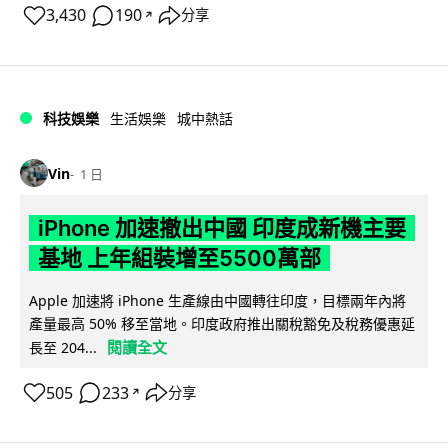
3,430
190
分享
↗
科技娛樂
生活娛樂
城中熱話
Vin
1 日
iPhone 加速撤出中國 印度成新機主要
基地 上年組裝增至5500萬部
Apple 加速將 iPhone 生產線由中國轉往印度，目標兩年內將
產量最高 50% 移至當地。印度政府推出關稅豁免及稅務優惠延
閱讀全文
長至 204...
505
233
分享
↗