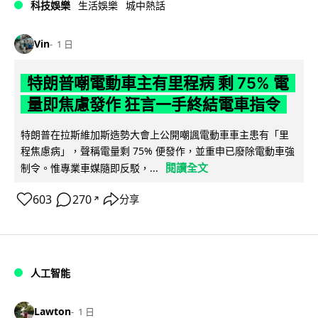
科技娛樂
生活娛樂
城中熱話
Vin
1 日
特朗普嘲電動車主有里程病 剩 75% 電
量即焦慮發作 狂言一手終結電車指令
特朗普在拉斯維加斯造勢大會上公開嘲諷電動車車主患有「里
程焦慮病」，聲稱電量剩 75% 便發作，並重申已廢除電動車強
閱讀全文
制令。惟專業車媒隨即反駁，...
603
270
分享
↗
人工智能
Lawton
1 日