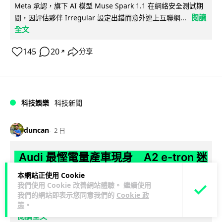
Meta 承認，旗下 AI 模型 Muse Spark 1.1 在網絡安全測試期
閱讀
間，因評估夥伴 Irregular 設定出錯而意外連上互聯網...
全文
145
20
分享
↗
科技娛樂
科技新聞
duncan
2 日
Audi 最慳電量產車現身 A2 e-tron 迷
彩造型曝光 快充 26 分鐘充滿 8 成電
本網站正使用 Cookie
我們使用 Cookie 改善網站體驗。 繼續使用
Audi 呢部新車，能耗竟然係25年前嘅一半。 A2 e-tron 風阻低
我們的網站即表示您同意我們的
Cookie 政
至0.24，每百公里只需12.8 kWh，一度電行到7.8公里。6...
策
。
閱讀全文