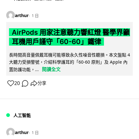
arthur
1 日
AirPods 用家注意聽力響紅燈 醫學界籲
耳機用戶謹守「60-60」鐵律
長時間高音量佩戴耳機可能導致永久性噪音性聽損。本文盤點 4
大聽力受損警號，介紹科學護耳的「60-60 原則」及 Apple 內
閱讀全文
置防護功能，...
20
分享
人工智能
arthur
1 日