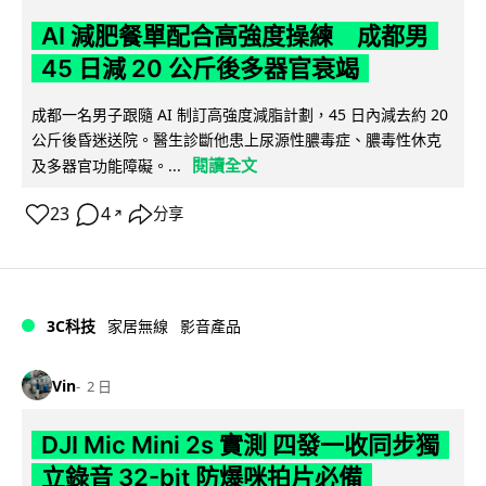
AI 減肥餐單配合高強度操練 成都男
45 日減 20 公斤後多器官衰竭
成都一名男子跟隨 AI 制訂高強度減脂計劃，45 日內減去約 20
公斤後昏迷送院。醫生診斷他患上尿源性膿毒症、膿毒性休克
閱讀全文
及多器官功能障礙。...
23
4
分享
↗
3C科技
家居無線
影音產品
Vin
2 日
DJI Mic Mini 2s 實測 四發一收同步獨
立錄音 32-bit 防爆咪拍片必備