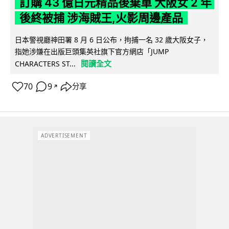
訂購 43 億日元精品後棄單 大阪女 2 年
後終被捕 涉海賊王,火影周邊產品
日本警視廳神田署 8 月 6 日公布，拘捕一名 32 歲大阪女子，
指她涉嫌在出版巨頭集英社旗下官方網店「JUMP
閱讀全文
CHARACTERS ST...
70
9
分享
↗
ADVERTISEMENT