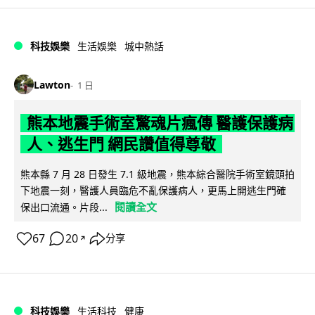
科技娛樂
生活娛樂
城中熱話
Lawton
1 日
熊本地震手術室驚魂片瘋傳 醫護保護病
人、逃生門 網民讚值得尊敬
熊本縣 7 月 28 日發生 7.1 級地震，熊本綜合醫院手術室鏡頭拍
下地震一刻，醫護人員臨危不亂保護病人，更馬上開逃生門確
閱讀全文
保出口流通。片段...
67
20
分享
↗
科技娛樂
生活科技
健康