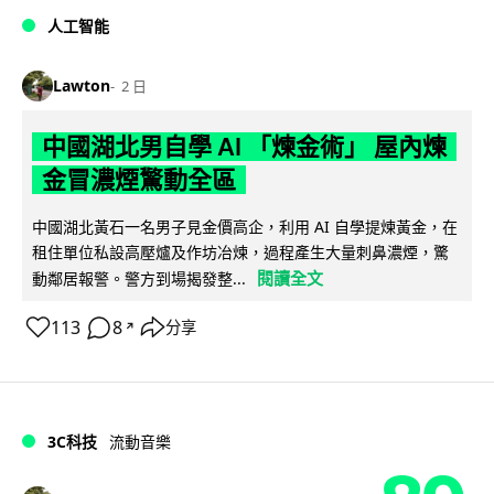
人工智能
Lawton
2 日
中國湖北男自學 AI 「煉金術」 屋內煉
金冒濃煙驚動全區
中國湖北黃石一名男子見金價高企，利用 AI 自學提煉黃金，在
租住單位私設高壓爐及作坊冶煉，過程產生大量刺鼻濃煙，驚
閱讀全文
動鄰居報警。警方到場揭發整...
113
8
分享
↗
3C科技
流動音樂