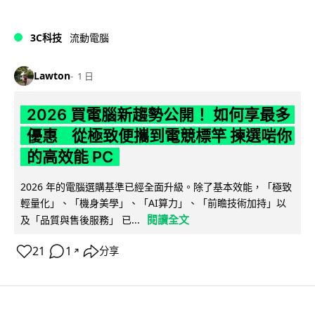
3C科技
流動電腦
Lawton
1 日
2026 買電腦新趨勢公開！ 如何享最多
優惠 從極致便攜到電競標竿 揀選啱你
的高效能 PC
2026 年的電腦選購基準已經全面升級。除了基本效能，「極致
輕量化」、「機身美學」、「AI算力」、「前瞻技術加持」以
閱讀全文
及「品質與售後服務」 已...
21
1
分享
↗