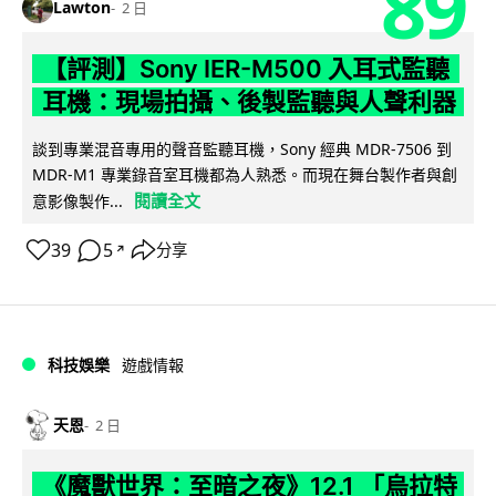
89
Lawton
2 日
【評測】Sony IER-M500 入耳式監聽
耳機：現場拍攝、後製監聽與人聲利器
談到專業混音專用的聲音監聽耳機，Sony 經典 MDR-7506 到
MDR-M1 專業錄音室耳機都為人熟悉。而現在舞台製作者與創
閱讀全文
意影像製作...
39
5
分享
↗
科技娛樂
遊戲情報
天恩
2 日
《魔獸世界：至暗之夜》12.1 「烏拉特