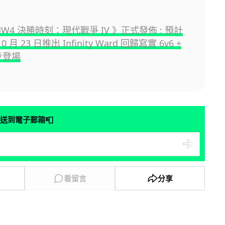
MW4 決勝時刻：現代戰爭 IV 》正式發佈 : 預計
10 月 23 日推出 Infinity Ward 回歸寫實 6v6 +
步登場
📮
送到電子郵箱
看留言
分享