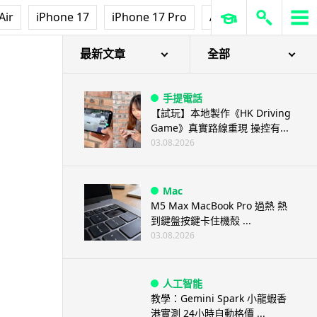
Air
iPhone 17
iPhone 17 Pro
AirPods Pro 3
Ap
最新文章
全部
手提電話
【試玩】本地製作《HK Driving
Game》真實路線重現 操控有...
03.08.2026
Mac
M5 Max MacBook Pro 過熱 熱
到鍵盤按鍵卡住機殼 ...
03.08.2026
人工智能
教學：Gemini Spark 小龍蝦香
港實測 24小時自動格價 ...