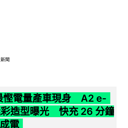
技新聞
 最慳電量產車現身 A2 e-
 迷彩造型曝光 快充 26 分鐘
 成電