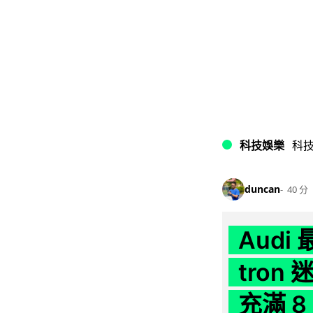
科技娛樂
科
duncan
40 分
Audi
tron
充滿 8