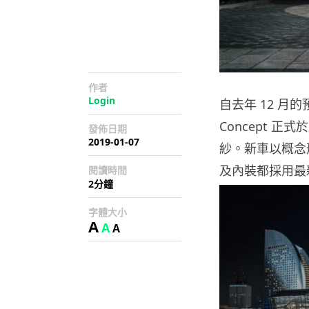
作者
Login
自去年 12 月的預告
Concept 
發佈日期
2019-01-07
紗。新車以概念
及內裝都採用最
閱讀時間
2分鐘
字體大小
A
A
A