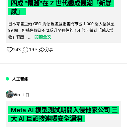
四成 "懷舊"在 Z 世代變成最潮「新鮮
感」
日本零售巨頭 GEO 將懷舊遊戲銷售門市從 1,000 間大幅減至
99 間，但銷售額卻不降反升至過往的 1.4 倍。做到「減店增
閱讀全文
收」奇蹟，...
243
19
分享
↗
人工智能
Vin
1 日
Meta AI 模型測試期間入侵他家公司 三
大 AI 巨頭接連曝安全漏洞