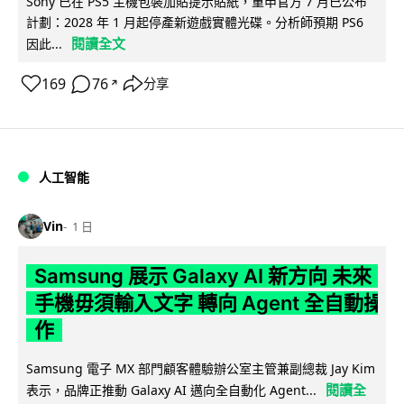
Sony 已在 PS5 主機包裝加貼提示貼紙，重申官方 7 月已公布
計劃：2028 年 1 月起停產新遊戲實體光碟。分析師預期 PS6
閱讀全文
因此...
169
76
分享
↗
人工智能
Vin
1 日
Samsung 展示 Galaxy AI 新方向 未來
手機毋須輸入文字 轉向 Agent 全自動操
作
Samsung 電子 MX 部門顧客體驗辦公室主管兼副總裁 Jay Kim
閱讀全
表示，品牌正推動 Galaxy AI 邁向全自動化 Agent...