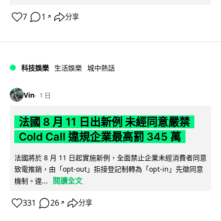
7
1
分享
↗
科技娛樂
生活娛樂
城中熱話
Vin
1 日
法國 8 月 11 日出新例 未經同意嚴禁
Cold Call 違規企業最高罰 345 萬
法國將於 8 月 11 日起實施新例，全面禁止企業未經消費者同意
致電推銷，由「opt-out」拒接登記制轉為「opt-in」先徵同意
閱讀全文
機制。違...
331
26
分享
↗