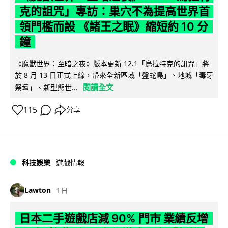
克的詛咒」專訪：巢穴不為提高世界首
領門檻而設 《諸王之眠》縮短約 10 分
鐘
《魔獸世界：至暗之夜》版本更新 12.1「烏拉特克的詛咒」將
於 8 月 13 日正式上線，帶來全新區域「盤蛇島」、地城「毒牙
閱讀全文
祭壇」、新型態世...
115
分享
科技娛樂
遊戲情報
Lawton
1 日
日本二手遊戲店減 90% 門市 業績反增