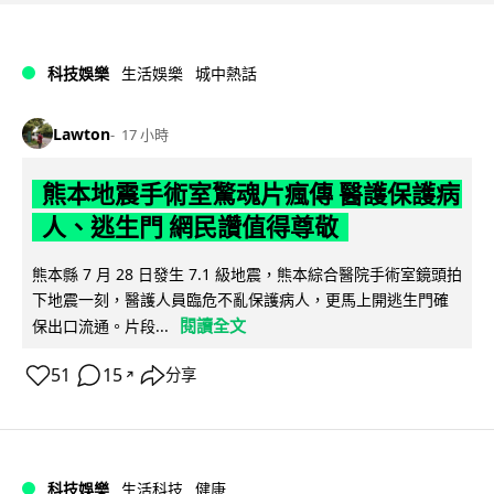
科技娛樂
生活娛樂
城中熱話
Lawton
17 小時
熊本地震手術室驚魂片瘋傳 醫護保護病
人、逃生門 網民讚值得尊敬
熊本縣 7 月 28 日發生 7.1 級地震，熊本綜合醫院手術室鏡頭拍
下地震一刻，醫護人員臨危不亂保護病人，更馬上開逃生門確
閱讀全文
保出口流通。片段...
51
15
分享
↗
科技娛樂
生活科技
健康