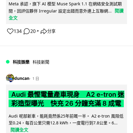
Meta 承認，旗下 AI 模型 Muse Spark 1.1 在網絡安全測試期
閱讀
間，因評估夥伴 Irregular 設定出錯而意外連上互聯網...
全文
134
20
分享
↗
科技娛樂
科技新聞
duncan
1 日
Audi 最慳電量產車現身 A2 e-tron 迷
彩造型曝光 快充 26 分鐘充滿 8 成電
Audi 呢部新車，能耗竟然係25年前嘅一半。 A2 e-tron 風阻低
至0.24，每百公里只需12.8 kWh，一度電行到7.8公里。6...
閱讀全文