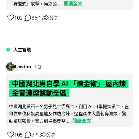
閱讀全文
「狩獵式」攻擊，烏克蘭...
102
36
分享
↗
人工智能
Lawton
1 日
中國湖北男自學 AI 「煉金術」 屋內煉
金冒濃煙驚動全區
中國湖北黃石一名男子見金價高企，利用 AI 自學提煉黃金，在
租住單位私設高壓爐及作坊冶煉，過程產生大量刺鼻濃煙，驚
閱讀全文
動鄰居報警。警方到場揭發整...
105
7
分享
↗