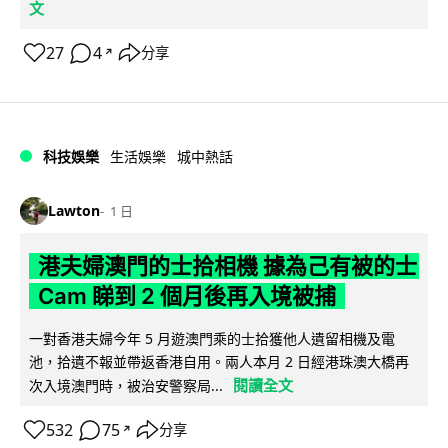
文
27
4
分享
↗
科技娛樂
生活娛樂
城中熱話
Lawton
1 日
港夫婦澳門的士拾相機 據為己有被的士
Cam 睇到 2 個月後再入境被捕
一對香港夫婦今年 5 月遊澳門乘的士拾獲他人遺留相機及電
池，拾遺不報並帶返香港自用。兩人本月 2 日經港珠澳大橋再
閱讀全文
次入境澳門時，被治安警察局...
532
75
分享
↗