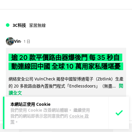
3C科技
家居無線
Vin
1 日
逾 20 款平價路由器爆後門 每 35 秒自
動連線回中國 全球 10 萬用家私隱堪憂
網絡安全公司 VulnCheck 揭發中國智博通電子（Zbtlink）生產
閱
的 20 多款路由器內置後門程式「Endlessdoors」（無盡...
讀全文
本網站正使用 Cookie
964
221
分享
↗
我們使用 Cookie 改善網站體驗。 繼續使用
我們的網站即表示您同意我們的
Cookie 政
策
。