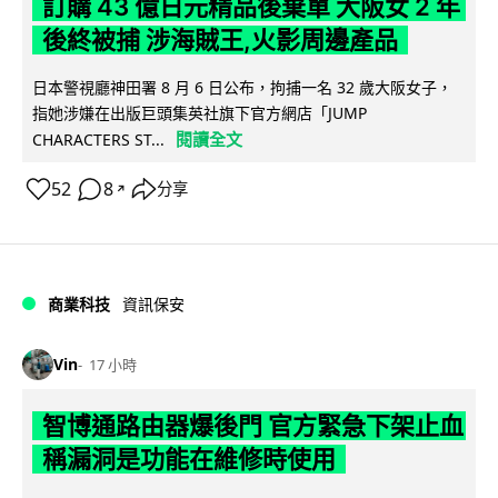
訂購 43 億日元精品後棄單 大阪女 2 年
後終被捕 涉海賊王,火影周邊產品
日本警視廳神田署 8 月 6 日公布，拘捕一名 32 歲大阪女子，
指她涉嫌在出版巨頭集英社旗下官方網店「JUMP
閱讀全文
CHARACTERS ST...
52
8
分享
↗
商業科技
資訊保安
Vin
17 小時
智博通路由器爆後門 官方緊急下架止血
稱漏洞是功能在維修時使用