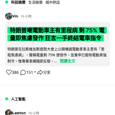
科技娛樂
生活娛樂
城中熱話
Vin
16 小時
特朗普嘲電動車主有里程病 剩 75% 電
量即焦慮發作 狂言一手終結電車指令
特朗普在拉斯維加斯造勢大會上公開嘲諷電動車車主患有「里
程焦慮病」，聲稱電量剩 75% 便發作，並重申已廢除電動車強
閱讀全文
制令。惟專業車媒隨即反駁，...
386
151
分享
↗
人工智能
Lawton
16 小時