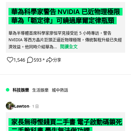
華為科學家警告 NVIDIA 已近物理極限
華為「韜定律」可繞過摩爾定律瓶頸
華為半導體首席科學家廖恒罕見接受近 5 小時專訪，警告
NVIDIA 等西方晶片巨頭正逼近物理極限，傳統製程升級已失經
閱讀全文
濟效益。他同時介紹華為...
1,546
593
分享
↗
科技娛樂
生活娛樂
城中熱話
Lawton
1 日
家長無得慳錢買二手書 電子啟動碼鎖死
二手教科書 學生無法做功課