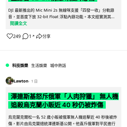
DJI 最新推出的 Mic Mini 2s 無線咪支援「四發一收」分軌錄
音，並首度下放 32-bit Float 浮點內錄功能。本文經實測其...
閱讀全文
249
1
分享
↗
科技娛樂
生活娛樂
城中熱話
Lawton
1 日
澤連斯基怒斥俄軍「人肉狩獵」 無人機
追殺烏克蘭小販近 40 秒仍被炸傷
烏克蘭克爾松一名 52 歲小販被俄軍無人機追擊近 40 秒後被炸
傷，影片由烏克蘭總統澤連斯基公開。他直斥俄軍對平民進行