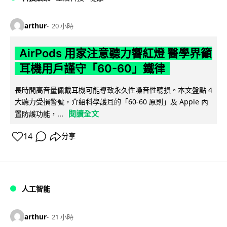
arthur
20 小時
AirPods 用家注意聽力響紅燈 醫學界籲
耳機用戶謹守「60-60」鐵律
長時間高音量佩戴耳機可能導致永久性噪音性聽損。本文盤點 4
大聽力受損警號，介紹科學護耳的「60-60 原則」及 Apple 內
閱讀全文
置防護功能，...
14
分享
人工智能
arthur
21 小時