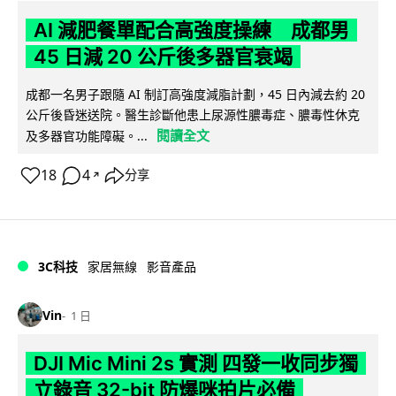
AI 減肥餐單配合高強度操練 成都男
45 日減 20 公斤後多器官衰竭
成都一名男子跟隨 AI 制訂高強度減脂計劃，45 日內減去約 20
公斤後昏迷送院。醫生診斷他患上尿源性膿毒症、膿毒性休克
閱讀全文
及多器官功能障礙。...
18
4
分享
↗
3C科技
家居無線
影音產品
Vin
1 日
DJI Mic Mini 2s 實測 四發一收同步獨
立錄音 32-bit 防爆咪拍片必備