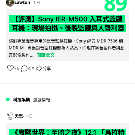
89
Lawton
1 日
【評測】Sony IER-M500 入耳式監聽
耳機：現場拍攝、後製監聽與人聲利器
談到專業混音專用的聲音監聽耳機，Sony 經典 MDR-7506 到
MDR-M1 專業錄音室耳機都為人熟悉。而現在舞台製作者與創
閱讀全文
意影像製作...
36
4
分享
↗
科技娛樂
遊戲情報
天恩
1 日
《魔獸世界：至暗之夜》12.1 「烏拉特