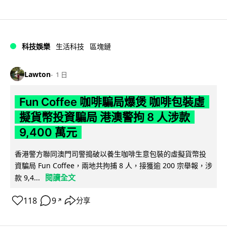
科技娛樂
生活科技
區塊鏈
Lawton
1 日
Fun Coffee 咖啡騙局爆煲 咖啡包裝虛
擬貨幣投資騙局 港澳警拘 8 人涉款
9,400 萬元
香港警方聯同澳門司警搗破以養生咖啡生意包裝的虛擬貨幣投
資騙局 Fun Coffee，兩地共拘捕 8 人，接獲逾 200 宗舉報，涉
閱讀全文
款 9,4...
118
9
分享
↗