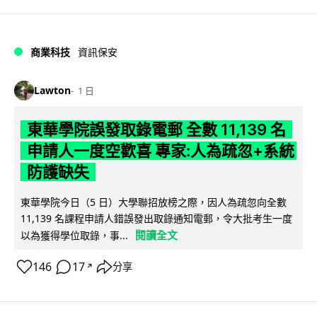
商業科技
資訊保安
Lawton
1 日
東華學院誤發取錄電郵 全數 11,139 名
申請人一度空歡喜 專家:人為疏忽+系統
防護缺失
東華學院今日（5 日）大學聯招放榜之際，因人為疏忽向全數
11,139 名課程申請人錯誤發出取錄通知電郵，令大批考生一度
閱讀全文
以為獲得學位取錄，事...
146
17
分享
↗