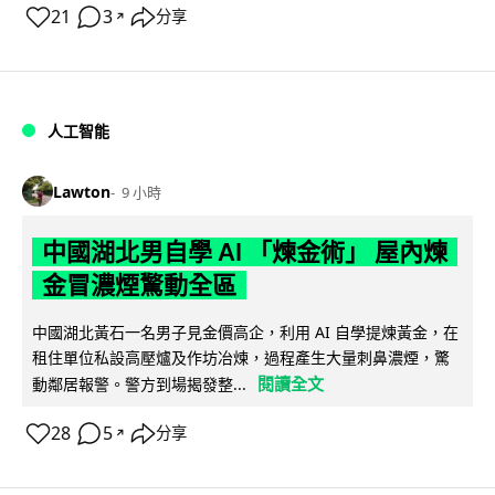
21
3
分享
↗
人工智能
Lawton
9 小時
中國湖北男自學 AI 「煉金術」 屋內煉
金冒濃煙驚動全區
中國湖北黃石一名男子見金價高企，利用 AI 自學提煉黃金，在
租住單位私設高壓爐及作坊冶煉，過程產生大量刺鼻濃煙，驚
閱讀全文
動鄰居報警。警方到場揭發整...
28
5
分享
↗