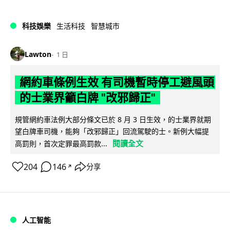
科技娛樂
生活科技
智慧城市
Lawton
1 日
網約車條例生效 有司機暫時停工避風頭
的士業界籲白牌 "改邪歸正"
規管網約車法例大部分條文已於 8 月 3 日生效，的士業界就期
望白牌車司機，能夠「改邪歸正」回流駕駛的士。新例大幅提
閱讀全文
高罰則，首次定罪最高罰款...
204
146
分享
↗
人工智能