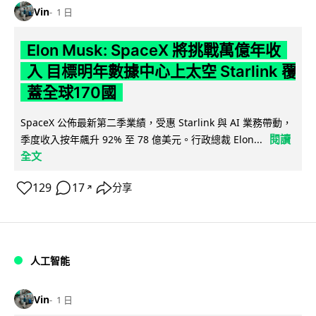
Vin
1 日
Elon Musk: SpaceX 將挑戰萬億年收
入 目標明年數據中心上太空 Starlink 覆
蓋全球170國
SpaceX 公佈最新第二季業績，受惠 Starlink 與 AI 業務帶動，
閱讀
季度收入按年飆升 92% 至 78 億美元。行政總裁 Elon...
全文
129
17
分享
↗
人工智能
Vin
1 日