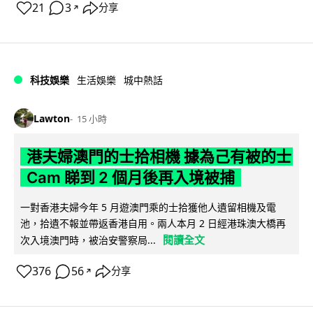
21
3
分享
↗
科技娛樂
生活娛樂
城中熱話
Lawton
15 小時
港夫婦澳門的士拾相機 據為己有被的士
Cam 睇到 2 個月後再入境被捕
一對香港夫婦今年 5 月遊澳門乘的士拾獲他人遺留相機及電
池，拾遺不報並帶返香港自用。兩人本月 2 日經港珠澳大橋再
閱讀全文
次入境澳門時，被治安警察局...
376
56
分享
↗