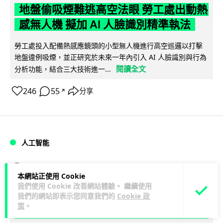
地盤偷吸煙難逃高空法眼 勞工處出動熱
感無人機 擬加 AI 人臉識別精準執法
勞工處投入配備熱感應鏡頭的小型無人機進行高空巡邏以打擊
地盤違例吸煙，並正研究於未來一年內引入 AI 人臉識別與行為
閱讀全文
分析功能，結合三大技術進一...
246
55
分享
↗
人工智能
Lawton
1 日
本網站正使用 Cookie
我們使用 Cookie 改善網站體驗。 繼續使用
貨運火箭 沖繩飛台灣僅需 15 分鐘 Hop
我們的網站即表示您同意我們的
Cookie 政
策
。
Aero 將 550 磅貨物運送至 725 公里外