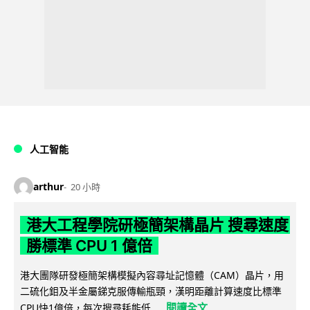
人工智能
arthur
20 小時
港大工程學院研極簡架構晶片 搜尋速度
勝標準 CPU 1 億倍
港大團隊研發極簡架構模擬內容尋址記憶體（CAM）晶片，用
二硫化鉬及半金屬銻克服傳輸瓶頸，漢明距離計算速度比標準
閱讀全文
CPU快1億倍，每次搜尋耗能低...