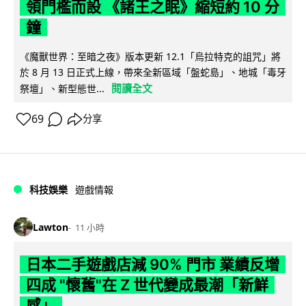
領門檻而設 《諸王之眠》縮短約 10 分
鐘
《魔獸世界：至暗之夜》版本更新 12.1「烏拉特克的詛咒」將
於 8 月 13 日正式上線，帶來全新區域「盤蛇島」、地城「毒牙
閱讀全文
祭壇」、新型態世...
69
分享
科技娛樂
遊戲情報
Lawton
11 小時
日本二手遊戲店減 90% 門市 業績反增
四成 "懷舊"在 Z 世代變成最潮「新鮮
感」