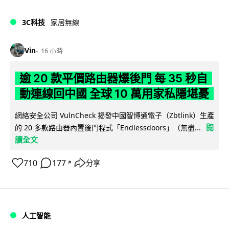
3C科技
家居無線
Vin
16 小時
逾 20 款平價路由器爆後門 每 35 秒自
動連線回中國 全球 10 萬用家私隱堪憂
網絡安全公司 VulnCheck 揭發中國智博通電子（Zbtlink）生產
閱
的 20 多款路由器內置後門程式「Endlessdoors」（無盡...
讀全文
710
177
分享
↗
人工智能