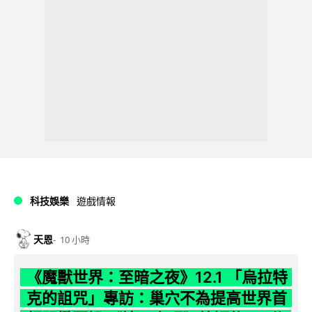
科技娛樂
遊戲情報
天恩
10 小時
《魔獸世界：至暗之夜》12.1 「烏拉特
克的詛咒」專訪：巢穴不為提高世界首