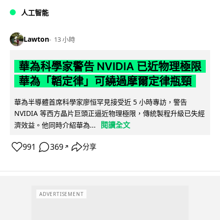
人工智能
Lawton
13 小時
華為科學家警告 NVIDIA 已近物理極限
華為「韜定律」可繞過摩爾定律瓶頸
華為半導體首席科學家廖恒罕見接受近 5 小時專訪，警告
NVIDIA 等西方晶片巨頭正逼近物理極限，傳統製程升級已失經
閱讀全文
濟效益。他同時介紹華為...
991
369
分享
↗
ADVERTISEMENT