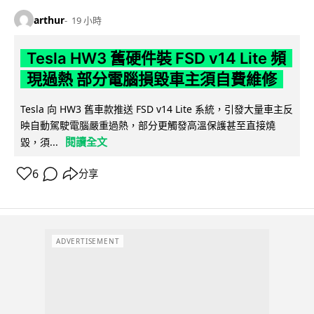
arthur
19 小時
Tesla HW3 舊硬件裝 FSD v14 Lite 頻
現過熱 部分電腦損毀車主須自費維修
Tesla 向 HW3 舊車款推送 FSD v14 Lite 系統，引發大量車主反
映自動駕駛電腦嚴重過熱，部分更觸發高溫保護甚至直接燒
閱讀全文
毀，須...
6
分享
ADVERTISEMENT