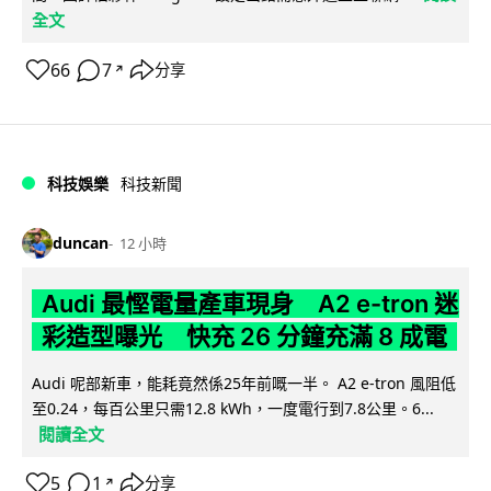
全文
66
7
分享
↗
科技娛樂
科技新聞
duncan
12 小時
Audi 最慳電量產車現身 A2 e-tron 迷
彩造型曝光 快充 26 分鐘充滿 8 成電
Audi 呢部新車，能耗竟然係25年前嘅一半。 A2 e-tron 風阻低
至0.24，每百公里只需12.8 kWh，一度電行到7.8公里。6...
閱讀全文
5
1
分享
↗