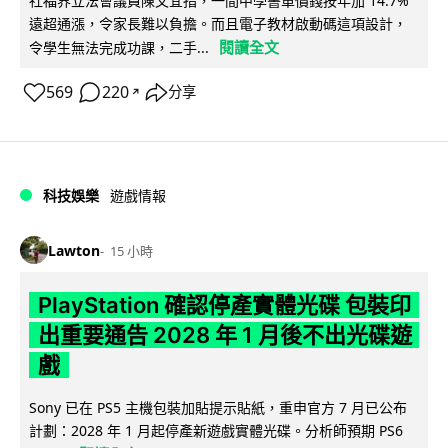
社福界立法會議員陳文宜指，一間中學書單價錢按年加 14.7%
遠超通漲，令家長難以負擔。而且電子教材啟動碼這項設計，
閱讀全文
令學生無法完成功課，二手...
569
220
分享
↗
科技娛樂
遊戲情報
Lawton
15 小時
PlayStation 確認停產實體光碟 包裝印
出重要通告 2028 年 1 月後不出光碟遊
戲
Sony 已在 PS5 主機包裝加貼提示貼紙，重申官方 7 月已公布
計劃：2028 年 1 月起停產新遊戲實體光碟。分析師預期 PS6