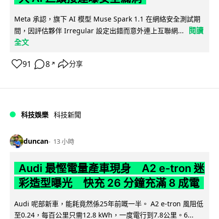
Meta 承認，旗下 AI 模型 Muse Spark 1.1 在網絡安全測試期
閱讀
間，因評估夥伴 Irregular 設定出錯而意外連上互聯網...
全文
91
8
分享
↗
科技娛樂
科技新聞
duncan
13 小時
Audi 最慳電量產車現身 A2 e-tron 迷
彩造型曝光 快充 26 分鐘充滿 8 成電
Audi 呢部新車，能耗竟然係25年前嘅一半。 A2 e-tron 風阻低
至0.24，每百公里只需12.8 kWh，一度電行到7.8公里。6...