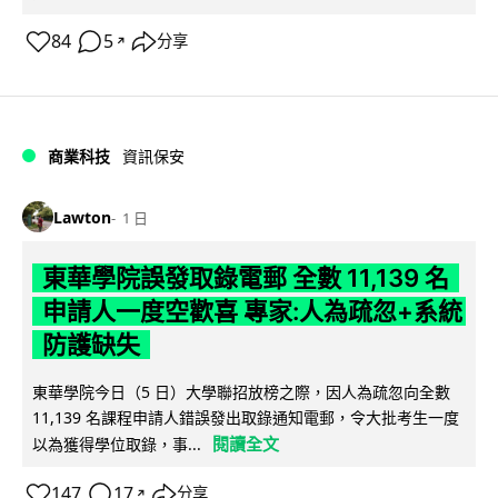
84
5
分享
↗
商業科技
資訊保安
Lawton
1 日
東華學院誤發取錄電郵 全數 11,139 名
申請人一度空歡喜 專家:人為疏忽+系統
防護缺失
東華學院今日（5 日）大學聯招放榜之際，因人為疏忽向全數
11,139 名課程申請人錯誤發出取錄通知電郵，令大批考生一度
閱讀全文
以為獲得學位取錄，事...
147
17
分享
↗