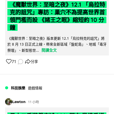
《魔獸世界：至暗之夜》12.1 「烏拉特
克的詛咒」專訪：巢穴不為提高世界首
領門檻而設 《諸王之眠》縮短約 10 分
鐘
《魔獸世界：至暗之夜》版本更新 12.1「烏拉特克的詛咒」將
於 8 月 13 日正式上線，帶來全新區域「盤蛇島」、地城「毒牙
閱讀全文
祭壇」、新型態世...
71
分享
科技娛樂
遊戲情報
Lawton
11 小時