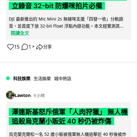
立錄音 32-bit 防爆咪拍片必備
DJI 最新推出的 Mic Mini 2s 無線咪支援「四發一收」分軌錄
音，並首度下放 32-bit Float 浮點內錄功能。本文經實測其...
閱讀全文
15
1
分享
↗
科技娛樂
生活娛樂
城中熱話
Lawton
9 小時
澤連斯基怒斥俄軍「人肉狩獵」 無人機
追殺烏克蘭小販近 40 秒仍被炸傷
烏克蘭克爾松一名 52 歲小販被俄軍無人機追擊近 40 秒後被炸