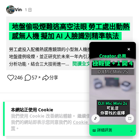
Vin
1 日
地盤偷吸煙難逃高空法眼 勞工處出動熱
感無人機 擬加 AI 人臉識別精準執法
×
勞工處投入配備熱感應鏡頭的小型無人機進行高空巡邏以打擊
地盤違例吸煙，並正研究於未來一年內引入 AI 人臉識別與行為
閱讀全文
分析功能，結合三大技術進一...
246
57
分享
↗
本網站正使用 Cookie
人工智能
我們使用 Cookie 改善網站體驗。 繼續使用
🎵
⛶
我們的網站即表示您同意我們的
Cookie 政
Lawton
1 日
策
。
📖 詳細評測
→