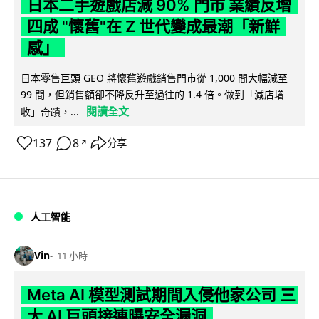
日本二手遊戲店減 90% 門市 業績反增
四成 "懷舊"在 Z 世代變成最潮「新鮮
感」
日本零售巨頭 GEO 將懷舊遊戲銷售門市從 1,000 間大幅減至
99 間，但銷售額卻不降反升至過往的 1.4 倍。做到「減店增
閱讀全文
收」奇蹟，...
137
8
分享
↗
人工智能
Vin
11 小時
Meta AI 模型測試期間入侵他家公司 三
大 AI 巨頭接連曝安全漏洞