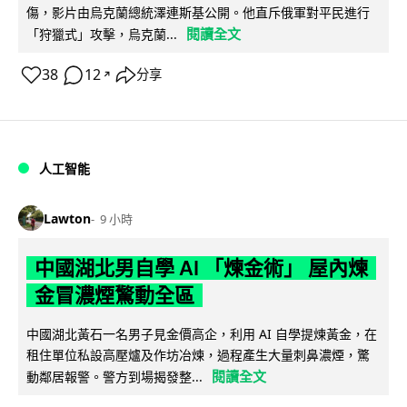
傷，影片由烏克蘭總統澤連斯基公開。他直斥俄軍對平民進行
閱讀全文
「狩獵式」攻擊，烏克蘭...
38
12
分享
↗
人工智能
Lawton
9 小時
中國湖北男自學 AI 「煉金術」 屋內煉
金冒濃煙驚動全區
中國湖北黃石一名男子見金價高企，利用 AI 自學提煉黃金，在
租住單位私設高壓爐及作坊冶煉，過程產生大量刺鼻濃煙，驚
閱讀全文
動鄰居報警。警方到場揭發整...