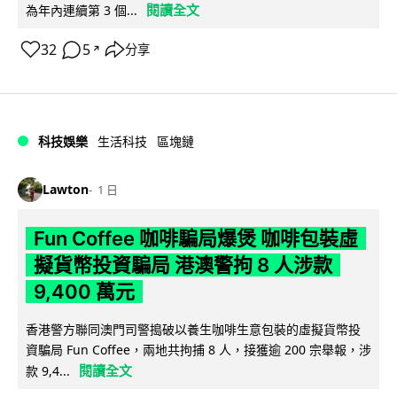
閱讀全文
為年內連續第 3 個...
32
5
分享
↗
科技娛樂
生活科技
區塊鏈
Lawton
1 日
Fun Coffee 咖啡騙局爆煲 咖啡包裝虛
擬貨幣投資騙局 港澳警拘 8 人涉款
9,400 萬元
香港警方聯同澳門司警搗破以養生咖啡生意包裝的虛擬貨幣投
資騙局 Fun Coffee，兩地共拘捕 8 人，接獲逾 200 宗舉報，涉
閱讀全文
款 9,4...