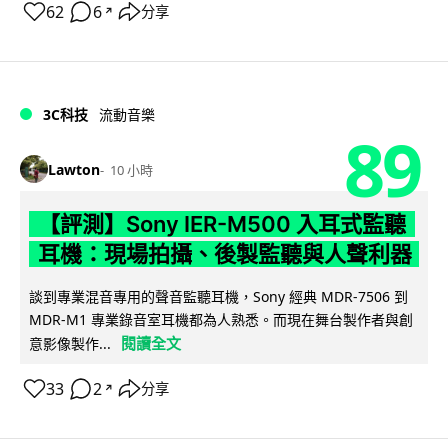
62
6
分享
↗
3C科技
流動音樂
89
Lawton
10 小時
【評測】Sony IER-M500 入耳式監聽
耳機：現場拍攝、後製監聽與人聲利器
談到專業混音專用的聲音監聽耳機，Sony 經典 MDR-7506 到
MDR-M1 專業錄音室耳機都為人熟悉。而現在舞台製作者與創
閱讀全文
意影像製作...
33
2
分享
↗