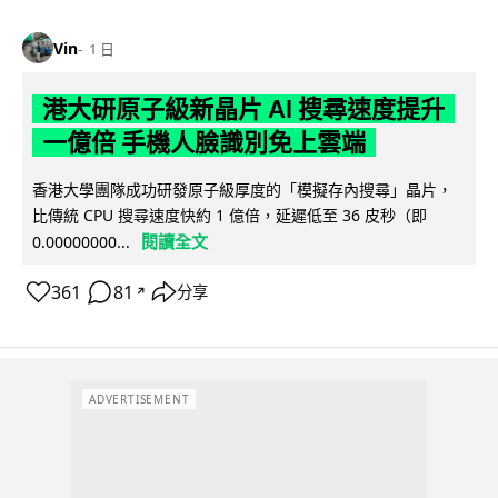
Vin
1 日
港大研原子級新晶片 AI 搜尋速度提升
一億倍 手機人臉識別免上雲端
香港大學團隊成功研發原子級厚度的「模擬存內搜尋」晶片，
比傳統 CPU 搜尋速度快約 1 億倍，延遲低至 36 皮秒（即
閱讀全文
0.00000000...
361
81
分享
↗
ADVERTISEMENT