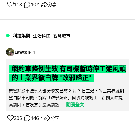
118
10
分享
↗
科技娛樂
生活科技
智慧城市
Lawton
1 日
網約車條例生效 有司機暫時停工避風頭
的士業界籲白牌 "改邪歸正"
規管網約車法例大部分條文已於 8 月 3 日生效，的士業界就期
望白牌車司機，能夠「改邪歸正」回流駕駛的士。新例大幅提
閱讀全文
高罰則，首次定罪最高罰款...
205
146
分享
↗