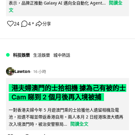
閱讀全
表示，品牌正推動 Galaxy AI 邁向全自動化 Agent...
文
24
4
分享
↗
科技娛樂
生活娛樂
城中熱話
Lawton
16 小時
港夫婦澳門的士拾相機 據為己有被的士
Cam 睇到 2 個月後再入境被捕
一對香港夫婦今年 5 月遊澳門乘的士拾獲他人遺留相機及電
池，拾遺不報並帶返香港自用。兩人本月 2 日經港珠澳大橋再
閱讀全文
次入境澳門時，被治安警察局...