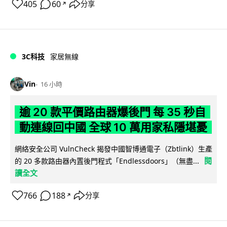
405
60
分享
↗
3C科技
家居無線
Vin
16 小時
逾 20 款平價路由器爆後門 每 35 秒自
動連線回中國 全球 10 萬用家私隱堪憂
網絡安全公司 VulnCheck 揭發中國智博通電子（Zbtlink）生產
閱
的 20 多款路由器內置後門程式「Endlessdoors」（無盡...
讀全文
766
188
分享
↗