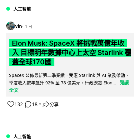
人工智能
Vin
1 日
Elon Musk: SpaceX 將挑戰萬億年收
入 目標明年數據中心上太空 Starlink 覆
蓋全球170國
SpaceX 公佈最新第二季業績，受惠 Starlink 與 AI 業務帶動，
閱讀
季度收入按年飆升 92% 至 78 億美元。行政總裁 Elon...
全文
132
18
分享
↗
人工智能