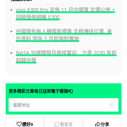
vivo X300 Pro 宣佈 11 月中開賣 定價公佈 +
同時發佈細機 X300
中國發布無人機國家標準 全程傳送位置, 身
份資料 明年 5 月起強制實施
NASA 加速開發月面核電站 力爭 2030 年前
超越中俄
📮
更多精彩文章每日送到電子郵箱
讚好
0
看留言
分享