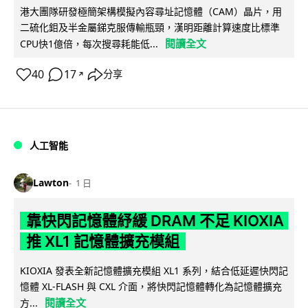
港大團隊研發極簡架構模擬內容尋址記憶體（CAM）晶片，用
二硫化鉬及半金屬銻克服傳輸瓶頸，漢明距離計算速度比標準
閱讀全文
CPU快1億倍，每次搜尋耗能低...
40
17
分享
↗
人工智能
Lawton
1 日
靠快閃記憶體紓緩 DRAM 不足 KIOXIA
推 XL1 記憶體擴充模組
KIOXIA 發表全新記憶體擴充模組 XL1 系列，結合低延遲快閃記
憶體 XL-FLASH 與 CXL 介面，將快閃記憶體轉化為記憶體擴充
閱讀全文
方...