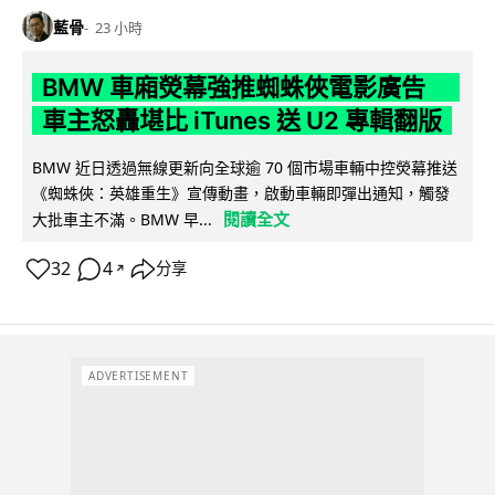
藍骨
23 小時
BMW 車廂熒幕強推蜘蛛俠電影廣告
車主怒轟堪比 iTunes 送 U2 專輯翻版
BMW 近日透過無線更新向全球逾 70 個市場車輛中控熒幕推送
《蜘蛛俠：英雄重生》宣傳動畫，啟動車輛即彈出通知，觸發
閱讀全文
大批車主不滿。BMW 早...
32
4
分享
↗
ADVERTISEMENT