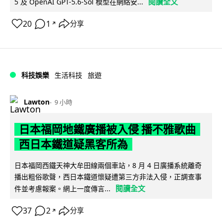
閱讀全文
5 及 OpenAI GPT-5.6-Sol 模型在網絡安...
20
1
分享
↗
科技娛樂
生活科技
旅遊
Lawton
9 小時
日本福岡地鐵廣播被入侵 播不雅歌曲
西日本鐵道疑黑客所為
日本福岡西鐵天神大牟田線兩個車站，8 月 4 日廣播系統離奇
播出粗俗歌聲，西日本鐵道懷疑遭第三方非法入侵，正調查事
閱讀全文
件並考慮報案。網上一度傳言...
37
2
分享
↗