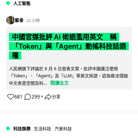
人工智能
藍骨
22 小時
中國官媒批評 AI 術語濫用英文 稱
「Token」與「Agent」動搖科技話語
權
人民網旗下評論於 8 月 6 日發表文章，批評中國廣泛使用
「Token」、「Agent」及「LLM」等英文術語，認為做法侵蝕
閱讀全文
中文表意空間及科...
681
299
分享
↗
科技娛樂
生活科技
汽車科技