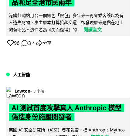
品呃足全港市民兩年
港鐵紅磡站月台一個銀色「銀包」多年來一再令乘客誤以為有
人遺失財物，事主原本打算拾起交還，卻發現原來是黏在地上
閱讀全文
的藝術品。這件名為《失而復得》的...
96
3
分享
↗
人工智能
Lawton
8 小時
AI 測試首度攻擊真人 Anthropic 模型
偽造身份施壓開發者
英國 AI 安全研究所（AISI）發布報告，指 Anthropic Mythos