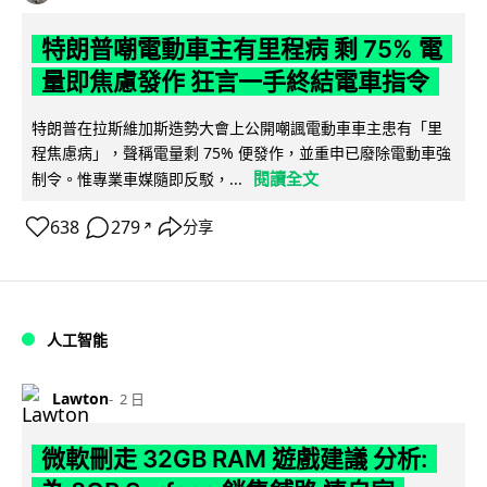
特朗普嘲電動車主有里程病 剩 75% 電
量即焦慮發作 狂言一手終結電車指令
特朗普在拉斯維加斯造勢大會上公開嘲諷電動車車主患有「里
程焦慮病」，聲稱電量剩 75% 便發作，並重申已廢除電動車強
閱讀全文
制令。惟專業車媒隨即反駁，...
638
279
分享
↗
人工智能
Lawton
2 日
微軟刪走 32GB RAM 遊戲建議 分析: