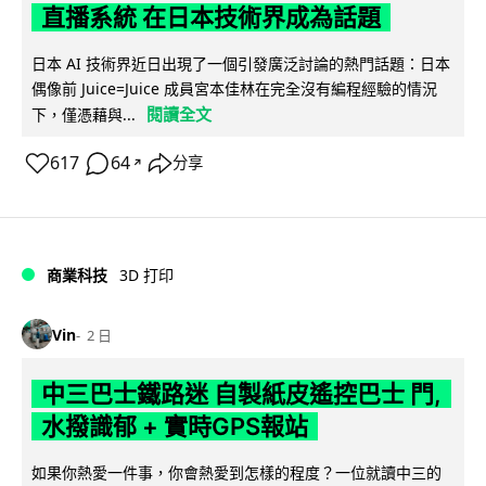
直播系統 在日本技術界成為話題
日本 AI 技術界近日出現了一個引發廣泛討論的熱門話題：日本
偶像前 Juice=Juice 成員宮本佳林在完全沒有編程經驗的情況
閱讀全文
下，僅憑藉與...
617
64
分享
↗
商業科技
3D 打印
Vin
2 日
中三巴士鐵路迷 自製紙皮遙控巴士 門,
水撥識郁 + 實時GPS報站
如果你熱愛一件事，你會熱愛到怎樣的程度？一位就讀中三的