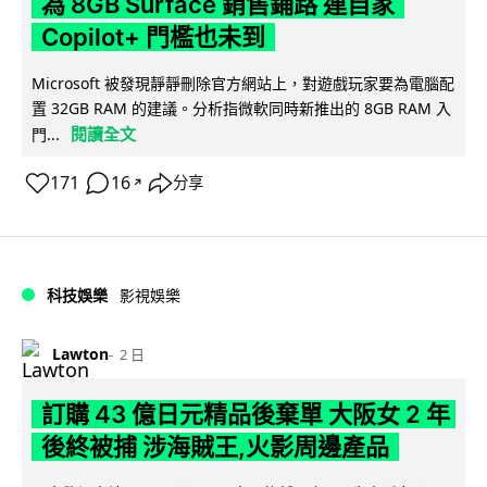
為 8GB Surface 銷售鋪路 連自家
Copilot+ 門檻也未到
Microsoft 被發現靜靜刪除官方網站上，對遊戲玩家要為電腦配
置 32GB RAM 的建議。分析指微軟同時新推出的 8GB RAM 入
閱讀全文
門...
171
16
分享
↗
科技娛樂
影視娛樂
Lawton
2 日
訂購 43 億日元精品後棄單 大阪女 2 年
後終被捕 涉海賊王,火影周邊產品