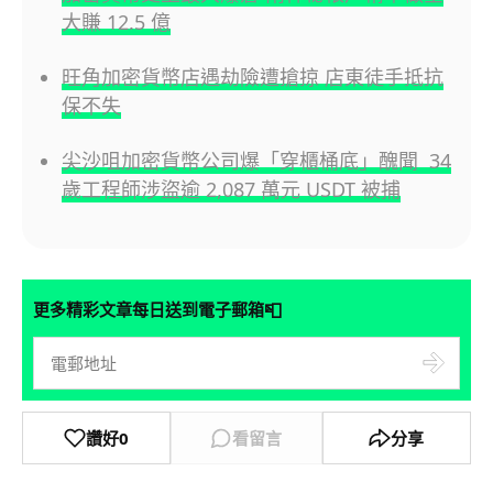
大賺 12.5 億
旺角加密貨幣店遇劫險遭搶掠 店東徒手抵抗
保不失
尖沙咀加密貨幣公司爆「穿櫃桶底」醜聞 34
歲工程師涉盜逾 2,087 萬元 USDT 被捕
📮
更多精彩文章每日送到電子郵箱
讚好
0
看留言
分享