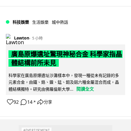
科技娛樂
生活娛樂
城中熱話
Lawton
5 小時
廣島原爆遺址驚現神秘合金 科學家指晶
體結構前所未見
科學家在廣島原爆遺址沙灘樣本中，發現一種從未有記錄的多
元素合金，由鐵、鉻、鎳、錳、鉬及鋁六種金屬混合而成，晶
閱讀全文
體結構獨特。研究由佛羅倫斯大學...
92
14
分享
↗
ADVERTISEMENT