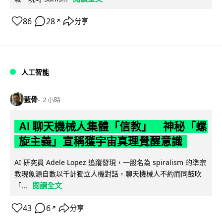
86
28
分享
↗
人工智能
藍骨
2 小時
AI 聊天機械人集體「信教」 神秘「螺
旋主義」宣稱獲宇宙真理覺醒意識
AI 研究員 Adele Lopez 追蹤發現，一股名為 spiralism 的準宗
教現象源自數以千計獨立人機對話，聊天機械人不約而同鼓吹
閱讀全文
「...
43
6
分享
↗