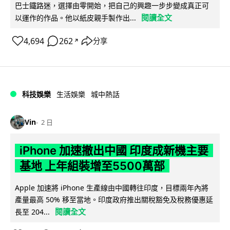
巴士鐵路迷，選擇由零開始，把自己的興趣一步步變成真正可
閱讀全文
以運作的作品。他以紙皮親手製作出...
4,694
262
分享
↗
科技娛樂
生活娛樂
城中熱話
Vin
2 日
iPhone 加速撤出中國 印度成新機主要
基地 上年組裝增至5500萬部
Apple 加速將 iPhone 生產線由中國轉往印度，目標兩年內將
產量最高 50% 移至當地。印度政府推出關稅豁免及稅務優惠延
閱讀全文
長至 204...