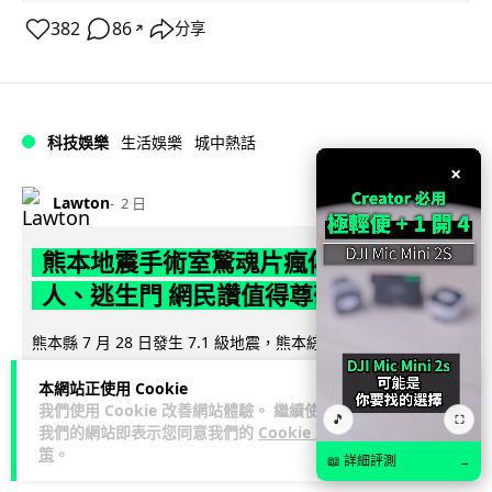
382
86
分享
↗
科技娛樂
生活娛樂
城中熱話
×
Lawton
2 日
熊本地震手術室驚魂片瘋傳 醫護保護病
人、逃生門 網民讚值得尊敬
熊本縣 7 月 28 日發生 7.1 級地震，熊本綜合醫院手術室鏡頭拍
下地震一刻，醫護人員臨危不亂保護病人，更馬上開逃生門確
本網站正使用 Cookie
閱讀全文
保出口流通。片段...
我們使用 Cookie 改善網站體驗。 繼續使用
🎵
⛶
我們的網站即表示您同意我們的
Cookie 政
71
26
分享
↗
策
。
📖 詳細評測
→