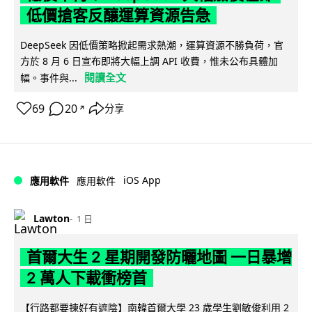
低價搶客反釀運算資源告急
DeepSeek 因低價策略掀起需求熱潮，運算資源不勝負荷，官
方於 8 月 6 日宣布即將大幅上調 API 收費，惟未公布具體加
閱讀全文
幅。事件與...
69
20
分享
↗
iOS App
應用軟件
應用軟件
Lawton
1 日
首爾大生 2 星期開發防曬地圖 一日暴增
2 萬人下載衝榜首
【行路都要揀好有遮陰】南韓首爾大學 23 歲學生劉敏俊利用 2